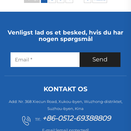
tæppe i hotel og
hoteller, automatisk,
husholdning
trådløs, tør støvsuger
Venligst lad os et besked, hvis du har
nogen spørgsmål
Send
KONTAKT OS
Add: Nr. 368 Xiecun Road, Xukou-byen, Wuzhong-distriktet,
Suzhou-byen, Kina
+86-0512-69388809
Tlf.:
E-mail:
[email protected]