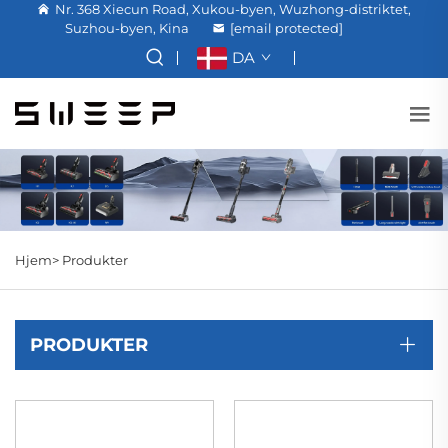
Nr. 368 Xiecun Road, Xukou-byen, Wuzhong-distriktet,
Suzhou-byen, Kina
[email protected]
DA
Hjem>
Produkter
PRODUKTER