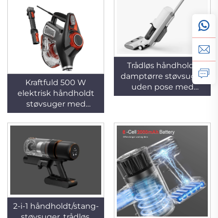
hjemmehusholdninger
(kun til tørre
rengøringsopgaver)
Trådløs håndholdt
damptørre støvsuger
Kraftfuld 500 W
uden pose med
elektrisk håndholdt
vaskeligt filter, bærbar
støvsuger med
til brug i hjem og
tilbehør,
hoteller, gulvvask og
strømforsynet motor
kantrensning
til tørre
rengøringsopgaver
med pose til brug på
hoteller og i
husholdninger
2-i-1 håndholdt/stang-
støvsuger, trådløs,