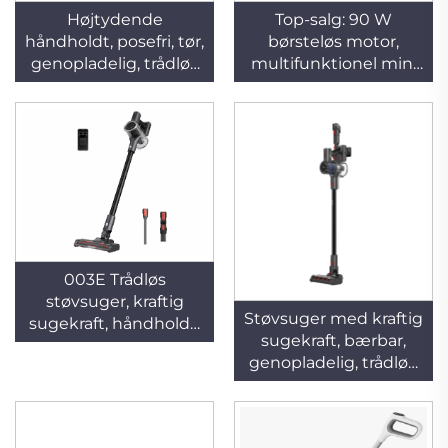
Højtydende
Top-salg: 90 W
håndholdt, posefri, tør,
børsteløs motor,
genopladelig, trådløs
multifunktionel mini
støvsuger med
trådløs håndholdt
støvbeholder til brug
bærbar genopladelig
på hoteller og i biler
tørstøvsuger til bil og
hjemmehusholdning
003E Trådløs
støvsuger, kraftig
Støvsuger med kraftig
sugekraft, håndholdt,
sugekraft, bærbar,
letvægts, lang
genopladelig, trådløs,
batterilevetid
uden pose, 2-i-1
stangstøvsuger til
brug på hoteller og i