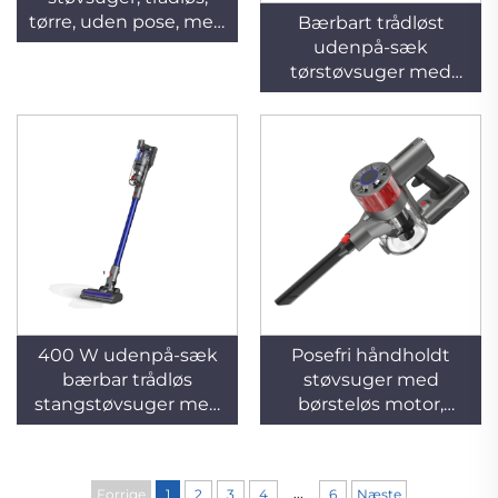
tørre, uden pose, med
Bærbart trådløst
HEPA-filter, børsteløs
udenpå-sæk
motor, lydhæmmet
tørstøvsuger med
og bærbar til hjem og
batteri til gulvfejning i
bil
husholdning og hotel
400 W udenpå-sæk
Posefri håndholdt
bærbar trådløs
støvsuger med
stangstøvsuger med
børsteløs motor,
cycloneteknologi til
batteri-/elektrisk
rengøring af
drevet, 200 W, til brug
kæledyrshår og
i hjemmet og på
...
Forrige
1
2
3
4
6
Næste