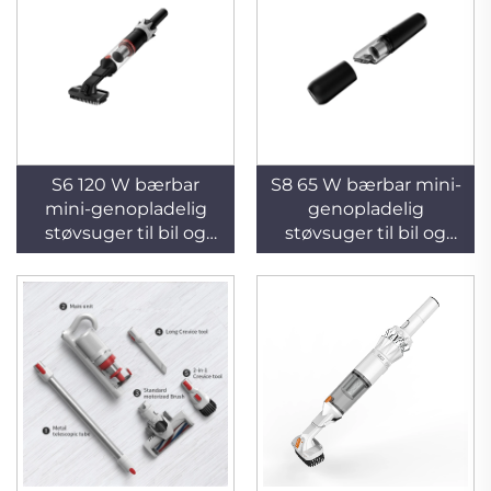
S6 120 W bærbar
S8 65 W bærbar mini-
mini-genopladelig
genopladelig
støvsuger til bil og
støvsuger til bil og
hjemmebrug
hjemmebrug