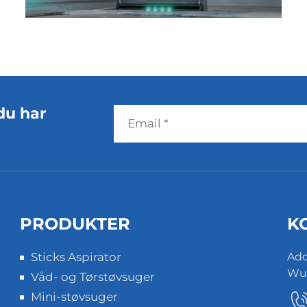
miljøvenlige rengøringsprodukter og
har et stabilt offline
detailhandelsnetværk. I anden kvartal
2026, med målet om at fuldføre sit
produktportfolio, planlagde Vertex at
tilføje en linje af støvsugere, specifikt
rettet mod...
du har
PRODUKTER
K
Sticks Aspirator
Add
Wuz
Våd- og Tørstøvsuger
Mini-støvsuger