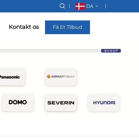
DA
Kontakt os
Få Et Tilbud