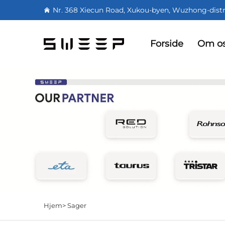
Nr. 368 Xiecun Road, Xukou-byen, Wuzhong-distr
Forside
Om o
Hjem>
Sager