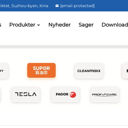
iktet, Suzhou-byen, Kina
[email protected]
s
Produkter
Nyheder
Sager
Download