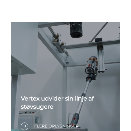
Vertex udvider sin linje af
støvsugere
Baggrund: Vertex er et etableret
europæisk mærke, der fokuserer på
FLERE OPLYSNINGER