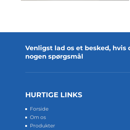
kendt inden for forbrugerelektronik
for sin fremragende industrielle
design og lydprodukter, havde som
mål at udvide sit produktprogram
med...
Venligst lad os et besked, hvis 
nogen spørgsmål
HURTIGE LINKS
Forside
Om os
Produkter