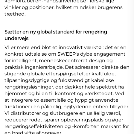
komfortabel én-håndsanvendelse i forskellige
vinkler og positioner, hvilket mindsker brugerens
træthed.
Sætter en ny global standard for rengøring
undervejs
V1 er mere end blot et innovativt værktøj; det er en
konkret udtalelse om SWEEP's dybe engagement
for intelligent, menneskecentreret design og
praktisk ingeniørarbejde. Det adresserer direkte den
stigende globale efterspørgsel efter kraftfulde,
tilpasningsdygtige og fuldstændigt kabelløse
rengøringsløsninger, der dækker hele spektret fra
hjemmet og bilen til kontoret og værkstedet. Ved
at integrere to essentielle og hyppigt anvendte
funktioner i én pålidelig, højtydende enhed tilbyder
V1 distributører og slutbrugere en uslåelig værdi,
reducerer rodet, sparer opbevaringsplads og øger
rengøringseffektiviteten og -komforten markant for
en bred vifte af opgaver.