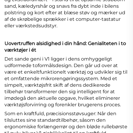
sand, kæledyrshår og snavs fra dybt inde i bilens
polstring og kort efter at blæse støv og mærker ud
af de skrøbelige sprækker i et computer-tastatur
eller værkstedsudstyr.
Uovertruffen alsidighed i din hånd: Genialiteten i to
værktøjer i ét
Det sande geni i V1 ligger i dens omhyggeligt
udformede toformålsdesign. Den går ud over at
være et enkeltfunktionelt værktøj og udvikler sig til
et omfattende mikrorengøringssystem. Med et
simpelt, værktøjsfrit skift af dens dedikerede
tilbehør transformerer den sig intelligent for at
imødegå den aktuelle opgave, hvilket eliminerer
værktøjsforvirring og forenkler brugerens proces.
Som en kraftfuld, præcisionsstøvsuger: Når den
tilsluttes sine standardtilbehør, såsom den
ergonomiske forlængerrør og den bløde rullebørste