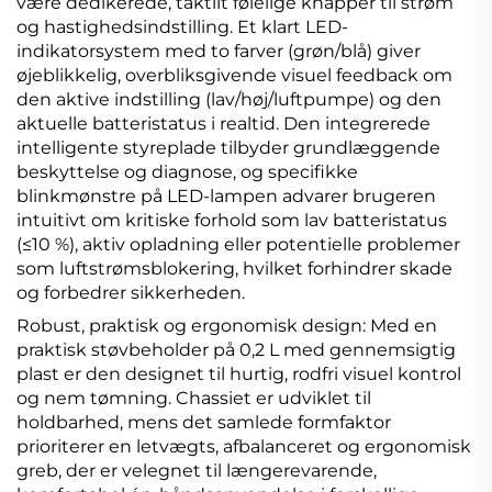
være dedikerede, taktilt følelige knapper til strøm
og hastighedsindstilling. Et klart LED-
indikatorsystem med to farver (grøn/blå) giver
øjeblikkelig, overbliksgivende visuel feedback om
den aktive indstilling (lav/høj/luftpumpe) og den
aktuelle batteristatus i realtid. Den integrerede
intelligente styreplade tilbyder grundlæggende
beskyttelse og diagnose, og specifikke
blinkmønstre på LED-lampen advarer brugeren
intuitivt om kritiske forhold som lav batteristatus
(≤10 %), aktiv opladning eller potentielle problemer
som luftstrømsblokering, hvilket forhindrer skade
og forbedrer sikkerheden.
Robust, praktisk og ergonomisk design: Med en
praktisk støvbeholder på 0,2 L med gennemsigtig
plast er den designet til hurtig, rodfri visuel kontrol
og nem tømning. Chassiet er udviklet til
holdbarhed, mens det samlede formfaktor
prioriterer en letvægts, afbalanceret og ergonomisk
greb, der er velegnet til længerevarende,