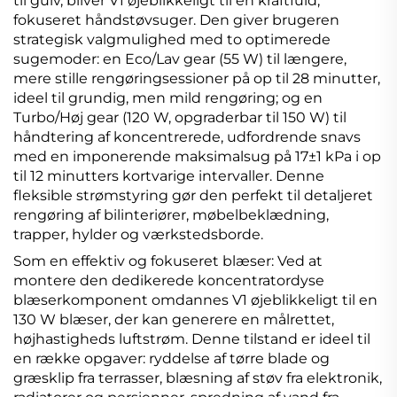
til gulv, bliver V1 øjeblikkeligt til en kraftfuld,
fokuseret håndstøvsuger. Den giver brugeren
strategisk valgmulighed med to optimerede
sugemoder: en Eco/Lav gear (55 W) til længere,
mere stille rengøringsessioner på op til 28 minutter,
ideel til grundig, men mild rengøring; og en
Turbo/Høj gear (120 W, opgraderbar til 150 W) til
håndtering af koncentrerede, udfordrende snavs
med en imponerende maksimalsug på 17±1 kPa i op
til 12 minutters kortvarige intervaller. Denne
fleksible strømstyring gør den perfekt til detaljeret
rengøring af bilinteriører, møbelbeklædning,
trapper, hylder og værkstedsborde.
Som en effektiv og fokuseret blæser: Ved at
montere den dedikerede koncentratordyse
blæserkomponent omdannes V1 øjeblikkeligt til en
130 W blæser, der kan generere en målrettet,
højhastigheds luftstrøm. Denne tilstand er ideel til
en række opgaver: ryddelse af tørre blade og
græsklip fra terrasser, blæsning af støv fra elektronik,