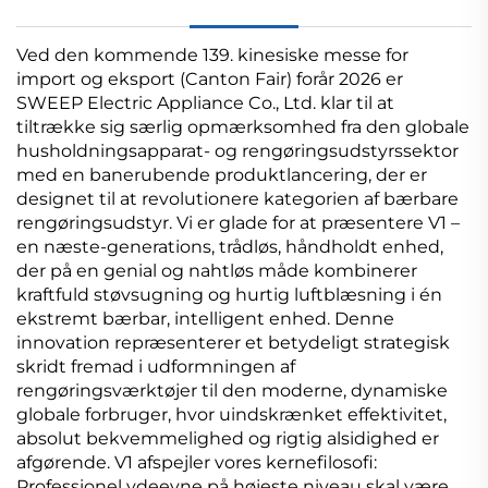
Ved den kommende 139. kinesiske messe for
import og eksport (Canton Fair) forår 2026 er
SWEEP Electric Appliance Co., Ltd. klar til at
tiltrække sig særlig opmærksomhed fra den globale
husholdningsapparat- og rengøringsudstyrssektor
med en banerubende produktlancering, der er
designet til at revolutionere kategorien af bærbare
rengøringsudstyr. Vi er glade for at præsentere V1 –
en næste-generations, trådløs, håndholdt enhed,
der på en genial og nahtløs måde kombinerer
kraftfuld støvsugning og hurtig luftblæsning i én
ekstremt bærbar, intelligent enhed. Denne
innovation repræsenterer et betydeligt strategisk
skridt fremad i udformningen af
rengøringsværktøjer til den moderne, dynamiske
globale forbruger, hvor uindskrænket effektivitet,
absolut bekvemmelighed og rigtig alsidighed er
afgørende. V1 afspejler vores kernefilosofi:
Professionel ydeevne på højeste niveau skal være