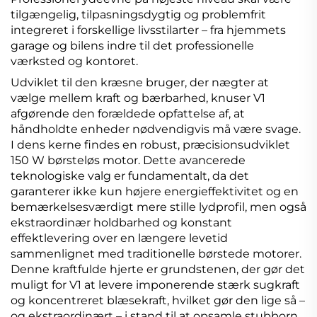
tilgængelig, tilpasningsdygtig og problemfrit
integreret i forskellige livsstilarter – fra hjemmets
garage og bilens indre til det professionelle
værksted og kontoret.
Udviklet til den kræsne bruger, der nægter at
vælge mellem kraft og bærbarhed, knuser V1
afgørende den forældede opfattelse af, at
håndholdte enheder nødvendigvis må være svage.
I dens kerne findes en robust, præcisionsudviklet
150 W børsteløs motor. Dette avancerede
teknologiske valg er fundamentalt, da det
garanterer ikke kun højere energieffektivitet og en
bemærkelsesværdigt mere stille lydprofil, men også
ekstraordinær holdbarhed og konstant
effektlevering over en længere levetid
sammenlignet med traditionelle børstede motorer.
Denne kraftfulde hjerte er grundstenen, der gør det
muligt for V1 at levere imponerende stærk sugkraft
og koncentreret blæsekraft, hvilket gør den lige så –
og ekstraordinært – i stand til at opsamle stubborn