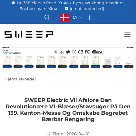
Nr. 368 Xiecun Road, Xukou-byen, Wuzhong-distriktet,
Suzhou-byen, Kina
[email protected]
DA
Hjem>
Nyheder
SWEEP Electric Vil Afsløre Den
Revolutionære V1-Blæser/støvsuger På Den
139. Kanton-Messe Og Omskabe Begrebet
Bærbar Rengøring
Time : 2026-04-01