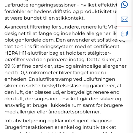
uafbrudte rengøringsessioner – hvilket effektivt
fordobler enhedens driftstid og produktivitet uden
at være bundet til en stikkontakt.
Avanceret filtrering for sundere, renere luft: V1 er
designet til at fange og indeholde allergener, ikke
blot genfordele dem. Den anvender et sofistikeret,
tæt to-trins filtreringssystem med et certificeret
HEPA H11-slutfilter bag et holdbart stålgitter-
præfilter ved den primære indtag. Dette sikrer, at
99 % af fine partikler, støv og almindelige allergener
ned til 0,3 mikrometer bliver fanget inden i
enheden. En slutfiltersvamp ved udluftningen
sikrer en sidste beskyttelsesfase og garanterer, at
den luft, der blæses ud, er betydeligt renere end
den luft, der suges ind – hvilket gør den sikker og
ansvarlig at bruge i lukkede rum samt for brugere
med allergier eller åndedrætsproblemer.
Intuitiv betjening og klar intelligent diagnose:
Brugerinteraktionen er enkel og intuitiv takket