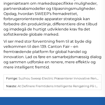
ingeniørteam om markedsspecifikke muligheder,
partnerskabsmodeller og tilpasningsmuligheder.
Opdag, hvordan SWEEP’s fremadrettet,
forbrugerorienterede apparater strategisk kan
forbedre din produktlinje, differentiere dine tilbud
og imødegå de hurtigt udviklende krav fra det
sofistikerede globale marked.
Vi ser med stor forventning frem til at byde dig
velkommen til den 139. Canton Fair – en
fremtrædende platform for global handel og
innovation. Lad os føre en samarbejdsmæssig dialog
og sammen udforske en renere, mere effektiv og
mere intelligent fremtid.
Forrige:
Suzhou Sweep Electric Præsenterer Innovative Rengøringsløsninger På Den 138. Canton Fair
Næste:
At Definere Fremtidens Intelligente Rengøring På IFA Berlin 2025