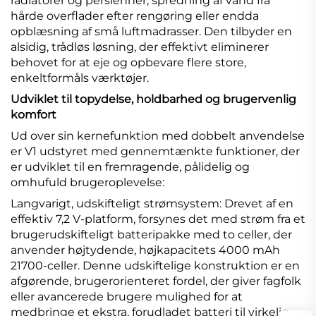
radiatorer og persienner, spredning af vand fra
hårde overflader efter rengøring eller endda
opblæsning af små luftmadrasser. Den tilbyder en
alsidig, trådløs løsning, der effektivt eliminerer
behovet for at eje og opbevare flere store,
enkeltformåls værktøjer.
Udviklet til topydelse, holdbarhed og brugervenlig
komfort
Ud over sin kernefunktion med dobbelt anvendelse
er V1 udstyret med gennemtænkte funktioner, der
er udviklet til en fremragende, pålidelig og
omhufuld brugeroplevelse:
Langvarigt, udskifteligt strømsystem: Drevet af en
effektiv 7,2 V-platform, forsynes det med strøm fra et
brugerudskifteligt batteripakke med to celler, der
anvender højtydende, højkapacitets 4000 mAh
21700-celler. Denne udskiftelige konstruktion er en
afgørende, brugerorienteret fordel, der giver fagfolk
eller avancerede brugere mulighed for at
medbringe et ekstra, forudladet batteri til virkelig