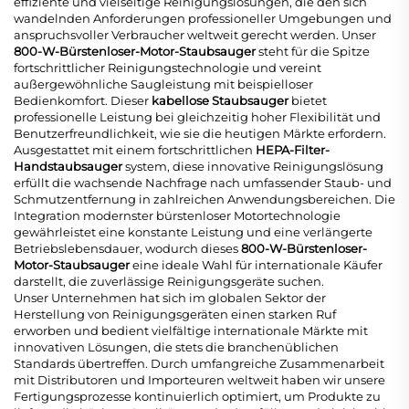
effiziente und vielseitige Reinigungslösungen, die den sich
wandelnden Anforderungen professioneller Umgebungen und
anspruchsvoller Verbraucher weltweit gerecht werden. Unser
800-W-Bürstenloser-Motor-Staubsauger
steht für die Spitze
fortschrittlicher Reinigungstechnologie und vereint
außergewöhnliche Saugleistung mit beispielloser
Bedienkomfort. Dieser
kabellose Staubsauger
bietet
professionelle Leistung bei gleichzeitig hoher Flexibilität und
Benutzerfreundlichkeit, wie sie die heutigen Märkte erfordern.
Ausgestattet mit einem fortschrittlichen
HEPA-Filter-
Handstaubsauger
system, diese innovative Reinigungslösung
erfüllt die wachsende Nachfrage nach umfassender Staub- und
Schmutzentfernung in zahlreichen Anwendungsbereichen. Die
Integration modernster bürstenloser Motortechnologie
gewährleistet eine konstante Leistung und eine verlängerte
Betriebslebensdauer, wodurch dieses
800-W-Bürstenloser-
Motor-Staubsauger
eine ideale Wahl für internationale Käufer
darstellt, die zuverlässige Reinigungsgeräte suchen.
Unser Unternehmen hat sich im globalen Sektor der
Herstellung von Reinigungsgeräten einen starken Ruf
erworben und bedient vielfältige internationale Märkte mit
innovativen Lösungen, die stets die branchenüblichen
Standards übertreffen. Durch umfangreiche Zusammenarbeit
mit Distributoren und Importeuren weltweit haben wir unsere
Fertigungsprozesse kontinuierlich optimiert, um Produkte zu