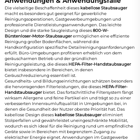
Anwendungen & Anwendungsfälle
Die vielseitige Beschaffenheit dieses
kabellose Staubsauger
macht es besonders gut geeignet für gewerbliche
Reinigungsoperationen, Gastgewerbeumgebungen und
professionelle Dienstleistungsanwendungen. Das leichte
Design und die starke Saugleistung dieses
800-W-
Bürstenloser-Motor-Staubsauger
ermöglichen eine effiziente
Reinigung großer Bodenflächen, während die
Handkonfiguration spezifische Detailreinigungsanforderungen
erfüllt. Büro-Umgebungen profitieren erheblich von dem
geräuscharmen Betrieb und der gründlichen
Reinigungsleistung, die dieses
HEPA-Filter-Handstaubsauger
bietet insbesondere in Bereichen, in denen
Geräuschreduzierung essentiell ist.
Gesundheits- und Bildungseinrichtungen schätzen besonders
die hervorragenden Filterleistungen, die dieses
HEPA-Filter-
Handstaubsauger
bietet. Das fortschrittliche Filtersystem fängt
wirksam Allergene und feine Partikel ein und trägt so zu einer
verbesserten Innenraumluftqualität in Umgebungen bei, in
denen die Gesundheit der Nutzer oberste Priorität hat. Das
kabellose Design dieses
kabellose Staubsauger
eliminiert
Stolperfallen und gewährleistet uneingeschränkte Mobilität,
wodurch es sich ideal für die Reinigung rund um empfindliche
Geräte sowie in Bereichen mit begrenztem Zugang zu
elektrischer Energie eignet. Anwendungen im Gastgewerbe