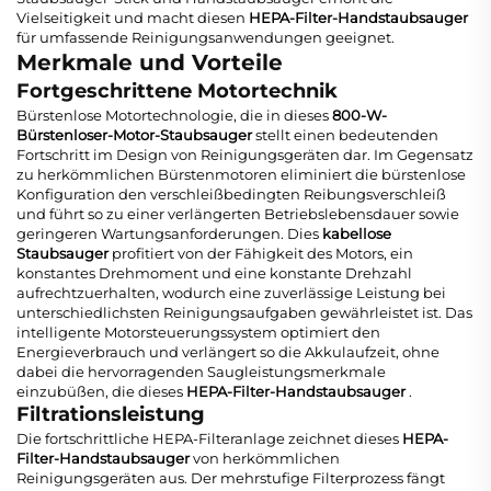
Vielseitigkeit und macht diesen
HEPA-Filter-Handstaubsauger
für umfassende Reinigungsanwendungen geeignet.
Merkmale und Vorteile
Fortgeschrittene Motortechnik
Bürstenlose Motortechnologie, die in dieses
800-W-
Bürstenloser-Motor-Staubsauger
stellt einen bedeutenden
Fortschritt im Design von Reinigungsgeräten dar. Im Gegensatz
zu herkömmlichen Bürstenmotoren eliminiert die bürstenlose
Konfiguration den verschleißbedingten Reibungsverschleiß
und führt so zu einer verlängerten Betriebslebensdauer sowie
geringeren Wartungsanforderungen. Dies
kabellose
Staubsauger
profitiert von der Fähigkeit des Motors, ein
konstantes Drehmoment und eine konstante Drehzahl
aufrechtzuerhalten, wodurch eine zuverlässige Leistung bei
unterschiedlichsten Reinigungsaufgaben gewährleistet ist. Das
intelligente Motorsteuerungssystem optimiert den
Energieverbrauch und verlängert so die Akkulaufzeit, ohne
dabei die hervorragenden Saugleistungsmerkmale
einzubüßen, die dieses
HEPA-Filter-Handstaubsauger
.
Filtrationsleistung
Die fortschrittliche HEPA-Filteranlage zeichnet dieses
HEPA-
Filter-Handstaubsauger
von herkömmlichen
Reinigungsgeräten aus. Der mehrstufige Filterprozess fängt