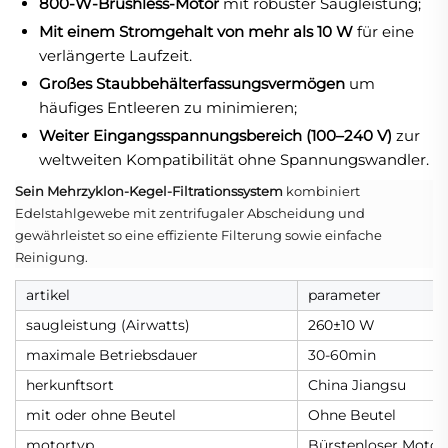
800-W-Brushless-Motor
mit robuster Saugleistung;
Mit einem Stromgehalt von mehr als 10 W
für eine
verlängerte Laufzeit.
Großes Staubbehälterfassungsvermögen
um
häufiges Entleeren zu minimieren;
Weiter Eingangsspannungsbereich (100–240 V)
zur
weltweiten Kompatibilität ohne Spannungswandler.
Sein Mehrzyklon-Kegel-Filtrationssystem
kombiniert
Edelstahlgewebe mit zentrifugaler Abscheidung und
gewährleistet so eine effiziente Filterung sowie einfache
Reinigung.
artikel
parameter
saugleistung (Airwatts)
260±10 W
maximale Betriebsdauer
30-60min
herkunftsort
China Jiangsu
mit oder ohne Beutel
Ohne Beutel
motortyp
Bürstenloser Motor