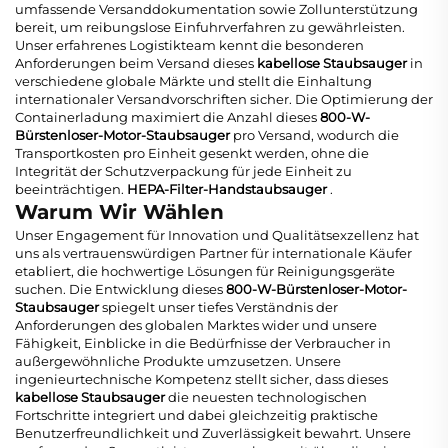
umfassende Versanddokumentation sowie Zollunterstützung
bereit, um reibungslose Einfuhrverfahren zu gewährleisten.
Unser erfahrenes Logistikteam kennt die besonderen
Anforderungen beim Versand dieses
kabellose Staubsauger
in
verschiedene globale Märkte und stellt die Einhaltung
internationaler Versandvorschriften sicher. Die Optimierung der
Containerladung maximiert die Anzahl dieses
800-W-
Bürstenloser-Motor-Staubsauger
pro Versand, wodurch die
Transportkosten pro Einheit gesenkt werden, ohne die
Integrität der Schutzverpackung für jede Einheit zu
beeinträchtigen.
HEPA-Filter-Handstaubsauger
.
Warum Wir Wählen
Unser Engagement für Innovation und Qualitätsexzellenz hat
uns als vertrauenswürdigen Partner für internationale Käufer
etabliert, die hochwertige Lösungen für Reinigungsgeräte
suchen. Die Entwicklung dieses
800-W-Bürstenloser-Motor-
Staubsauger
spiegelt unser tiefes Verständnis der
Anforderungen des globalen Marktes wider und unsere
Fähigkeit, Einblicke in die Bedürfnisse der Verbraucher in
außergewöhnliche Produkte umzusetzen. Unsere
ingenieurtechnische Kompetenz stellt sicher, dass dieses
kabellose Staubsauger
die neuesten technologischen
Fortschritte integriert und dabei gleichzeitig praktische
Benutzerfreundlichkeit und Zuverlässigkeit bewahrt. Unsere