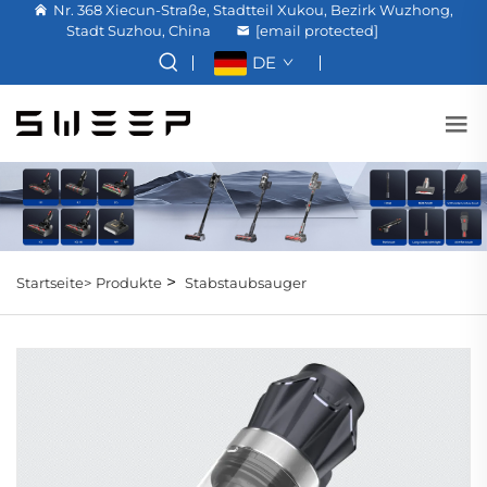
Nr. 368 Xiecun-Straße, Stadtteil Xukou, Bezirk Wuzhong,
Stadt Suzhou, China
[email protected]
DE
>
Startseite>
Produkte
Stabstaubsauger