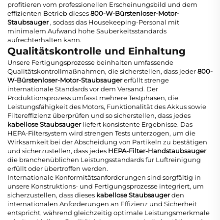
profitieren vom professionellen Erscheinungsbild und dem
effizienten Betrieb dieses
800-W-Bürstenloser-Motor-
Staubsauger
, sodass das Housekeeping-Personal mit
minimalem Aufwand hohe Sauberkeitsstandards
aufrechterhalten kann.
Qualitätskontrolle und Einhaltung
Unsere Fertigungsprozesse beinhalten umfassende
Qualitätskontrollmaßnahmen, die sicherstellen, dass jeder
800-
W-Bürstenloser-Motor-Staubsauger
erfüllt strenge
internationale Standards vor dem Versand. Der
Produktionsprozess umfasst mehrere Testphasen, die
Leistungsfähigkeit des Motors, Funktionalität des Akkus sowie
Filtereffizienz überprüfen und so sicherstellen, dass jedes
kabellose Staubsauger
liefert konsistente Ergebnisse. Das
HEPA-Filtersystem wird strengen Tests unterzogen, um die
Wirksamkeit bei der Abscheidung von Partikeln zu bestätigen
und sicherzustellen, dass jedes
HEPA-Filter-Handstaubsauger
die branchenüblichen Leistungsstandards für Luftreinigung
erfüllt oder übertroffen werden.
Internationale Konformitätsanforderungen sind sorgfältig in
unsere Konstruktions- und Fertigungsprozesse integriert, um
sicherzustellen, dass dieses
kabellose Staubsauger
den
internationalen Anforderungen an Effizienz und Sicherheit
entspricht, während gleichzeitig optimale Leistungsmerkmale