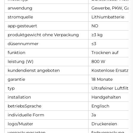
anwendung
Gewerbe, PKW, Gara
stromquelle
Lithiumbatterie
app-gesteuert
NO
produktgewicht ohne Verpackung
≥3 kg
düsennummer
≤3
funktion
Trocknen auf
leistung (W)
800 W
kundendienst angeboten
Kostenlose Ersatztei
garantie
18 Monate
typ
Ultrafeiner Luftfilter
installation
Handgehalten
betriebsSprache
Englisch
individuelle Form
Ja
logo/Muster
Druckereien
verpackungsarten
farbverpackung