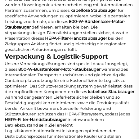
werden. Unser Ingenieurteam arbeitet eng mit internationalen
Partnern zusammen, um dieses
kabellose Staubsauger
für
spezifische Anwendungen zu optimieren, wobei die zentralen
Leistungsmerkmale, die dieses
800-W-Bürstenloser-Motor-
Staubsauger
definieren, erhalten bleiben. Die
Verpackungsdesign-Dienstleistungen stellen sicher, dass die
Präsentation dieses
HEPA-Filter-Handstaubsauger
bei den
Zielgruppen Anklang findet und gleichzeitig die regionalen
gesetzlichen Anforderungen erfüllt.
Verpackung & Logistik-Support
Unsere Verpackungslösungen sind speziell darauf ausgelegt,
dieses
800-W-Bürstenloser-Motor-Staubsauger
während des
internationalen Transports zu schützen und gleichzeitig die
Containerplatznutzung für eine kosteneffiziente Logistik zu
optimieren. Das Schutzverpackungssystem gewährleistet, dass
die empfindlichen Komponenten dieses
kabellose Staubsauger
während der gesamten Lieferkette sicher bleiben und so
Beschädigungsrisiken minimieren sowie die Produktqualität
bei der Ankunft bewahren. Spezielle Polsterung und
Stützstrukturen schützen das HEPA-Filtersystem, sodass jedes
HEPA-Filter-Handstaubsauger
in einwandfreiem
Betriebszustand sein Ziel erreicht.
Logistikkoordinationsdienstleistungen optimieren den
Distributionsprozess für internationale Käufer und stellen