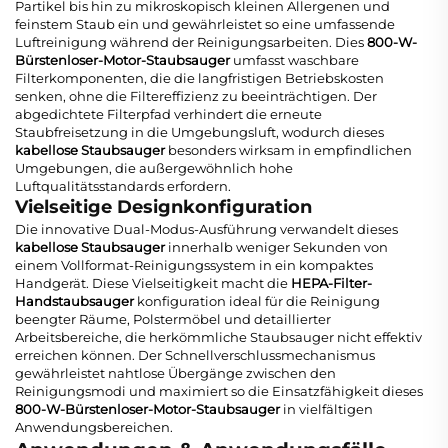
Partikel bis hin zu mikroskopisch kleinen Allergenen und
feinstem Staub ein und gewährleistet so eine umfassende
Luftreinigung während der Reinigungsarbeiten. Dies
800-W-
Bürstenloser-Motor-Staubsauger
umfasst waschbare
Filterkomponenten, die die langfristigen Betriebskosten
senken, ohne die Filtereffizienz zu beeinträchtigen. Der
abgedichtete Filterpfad verhindert die erneute
Staubfreisetzung in die Umgebungsluft, wodurch dieses
kabellose Staubsauger
besonders wirksam in empfindlichen
Umgebungen, die außergewöhnlich hohe
Luftqualitätsstandards erfordern.
Vielseitige Designkonfiguration
Die innovative Dual-Modus-Ausführung verwandelt dieses
kabellose Staubsauger
innerhalb weniger Sekunden von
einem Vollformat-Reinigungssystem in ein kompaktes
Handgerät. Diese Vielseitigkeit macht die
HEPA-Filter-
Handstaubsauger
konfiguration ideal für die Reinigung
beengter Räume, Polstermöbel und detaillierter
Arbeitsbereiche, die herkömmliche Staubsauger nicht effektiv
erreichen können. Der Schnellverschlussmechanismus
gewährleistet nahtlose Übergänge zwischen den
Reinigungsmodi und maximiert so die Einsatzfähigkeit dieses
800-W-Bürstenloser-Motor-Staubsauger
in vielfältigen
Anwendungsbereichen.