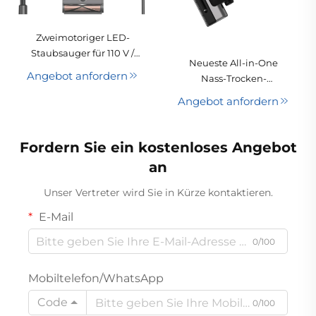
Zweimotoriger LED-
Staubsauger für 110 V /
Neueste All-in-One
220 V mit 250 W starker
Angebot anfordern
Nass-Trocken-
Saugleistung und
Reinigungsmaschine,
kabellosem,
Angebot anfordern
handlich, beutellos,
handgehaltenem
waschbarer Filter, 1-
Design für den Einsatz
Jahres-Garantie, für
Fordern Sie ein kostenloses Angebot
im Auto sowie im
Hotels und Haushalte,
kleinen Haushalt
an
batteriebetrieben
Unser Vertreter wird Sie in Kürze kontaktieren.
E-Mail
0/100
Mobiltelefon/WhatsApp
Code
0/100