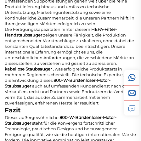
umfassenden Supportleistungen gehen weit über die reine
Produktlieferung hinaus und umfassen technische
Unterstützung, Marketingunterstützung sowie eine
kontinuierliche Zusammenarbeit, die unseren Partnern hilft, in
ihren jeweiligen Märkten erfolgreich zu sein.
Die Fertigungskapazitäten hinter diesem
HEPA-Filter-
Handstaubsauger
zeigen unsere Fähigkeit, die Produktion
entsprechend der Marktnachfrage zu skalieren, ohne dabei die
konstanten Qualitätsstandards zu beeinträchtigen. Unsere
internationale Erfahrung ermöglicht es uns, die
unterschiedlichen Anforderungen, die verschiedene Märkte an
dieses stellen, zu verstehen und gezielt zu adressieren.
kabellose Staubsauger
, was erfolgreiche Produktstarts in
mehreren Regionen sicherstellt. Die technische Expertise, die
die Entwicklung dieses
800-W-Bürstenloser-Motor-
Staubsauger
auch auf umfassenden Kundendienst nach dem
Verkauf erstreckt und Partnern sowie Endnutzern das Vertrauen
vermittelt, das aus der Zusammenarbeit mit einem
zuverlässigen, erfahrenen Hersteller resultiert.
Fazit
Dieses außergewöhnliche
800-W-Bürstenloser-Motor-
Staubsauger
steht für die Konvergenz fortschrittlicher
Technologie, praktischen Designs und herausragender
Fertigungsqualität, wie sie die heutigen internationalen Märkte
fordern. Die innovative Kombination leistungsstarker