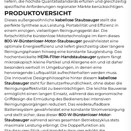
liefern, die höchste Qualitätsstandards erfüllen und gleichzeitig
spezifische Anforderungen regionaler Märkte berücksichtigen.
PRODUKTOVERSICHT
Dieses außergewöhnliche
kabellose Staubsauger
stellt die
perfekte Synthese aus Leistung, Portabilität und Effizienz in
einem einzigen, vielseitigen Reinigungsgerät dar. Die
fortschrittliche bürstenlose Motortechnologie im Kern dieses
800-W-Bürstenloser-Motor-Staubsauger
gewährleistet eine
optimale Energieeffizienz und liefert gleichzeitig über längere
Reinigungsphasen hinweg eine konstante Saugleistung. Das
hochentwickelte
HEPA-Filter-Handstaubsauger
system fängt
mikroskopisch kleine Partikel und Allergene ein und ist daher
besonders wertvoll in Umgebungen, in denen eine
hervorragende Luftqualität aufrechterhalten werden muss.
Die innovative Designphilosophie hinter diesem
kabellose
Staubsauger
steht für Benutzerfreundlichkeit, ohne dabei die
Reinigungseffektivität zu beeinträchtigen. Die leichte Bauweise
ermöglicht einen langen Einsatz, während das ergonomische
Griffdesign die Ermüdung des Bedieners bei intensiven
Reinigungsvorgängen reduziert. Das wiederaufladbare
Batteriesystem gewährleistet eine konstante Stromversorgung
und stellt sicher, dass dieser
800-W-Bürstenloser-Motor-
Staubsauger
während seines gesamten Betriebszyklus stets
maximale Leistung erbringt. Die Doppelfunktion als
Staubsauger-Stick und Handstaubsauger erhöht die