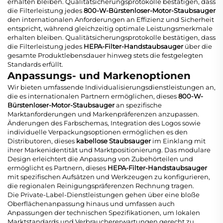
erhalten bleiben. Qualitätsicherungsprotokolle bestätigen, dass
die Filterleistung jedes
800-W-Bürstenloser-Motor-Staubsauger
den internationalen Anforderungen an Effizienz und Sicherheit
entspricht, während gleichzeitig optimale Leistungsmerkmale
erhalten bleiben. Qualitätsicherungsprotokolle bestätigen, dass
die Filterleistung jedes
HEPA-Filter-Handstaubsauger
über die
gesamte Produktlebensdauer hinweg stets die festgelegten
Standards erfüllt.
Anpassungs- und Markenoptionen
Wir bieten umfassende Individualisierungsdienstleistungen an,
die es internationalen Partnern ermöglichen, dieses
800-W-
Bürstenloser-Motor-Staubsauger
an spezifische
Marktanforderungen und Markenpräferenzen anzupassen.
Änderungen des Farbschemas, Integration des Logos sowie
individuelle Verpackungsoptionen ermöglichen es den
Distributoren, dieses
kabellose Staubsauger
im Einklang mit
ihrer Markenidentität und Marktpositionierung. Das modulare
Design erleichtert die Anpassung von Zubehörteilen und
ermöglicht es Partnern, dieses
HEPA-Filter-Handstaubsauger
mit spezifischen Aufsätzen und Werkzeugen zu konfigurieren,
die regionalen Reinigungspräferenzen Rechnung tragen.
Die Private-Label-Dienstleistungen gehen über eine bloße
Oberflächenanpassung hinaus und umfassen auch
Anpassungen der technischen Spezifikationen, um lokalen
Marktstandards und Verbrauchererwartungen gerecht zu