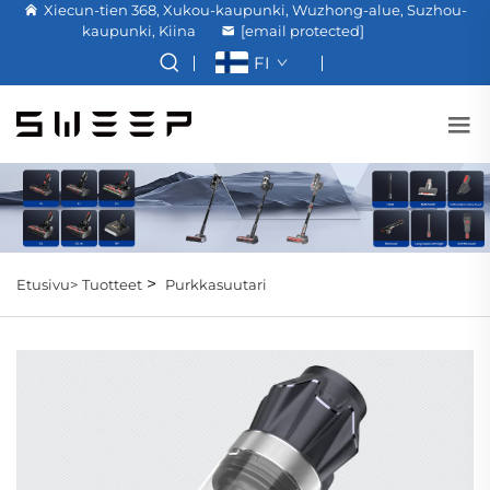
Xiecun-tien 368, Xukou-kaupunki, Wuzhong-alue, Suzhou-
kaupunki, Kiina
[email protected]
FI
>
Etusivu>
Tuotteet
Purkkasuutari