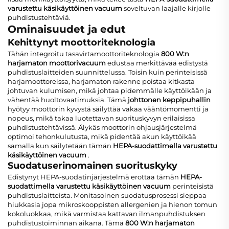
varustettu käsikäyttöinen vacuum
soveltuvan laajalle kirjolle
puhdistustehtäviä.
Ominaisuudet ja edut
Kehittynyt moottoriteknologia
Tähän integroitu tasavirtamoottoriteknologia
800 W:n
harjamaton moottorivacuum
edustaa merkittävää edistystä
puhdistuslaitteiden suunnittelussa. Toisin kuin perinteisissä
harjamoottoreissa, harjamaton rakenne poistaa kitkasta
johtuvan kulumisen, mikä johtaa pidemmälle käyttöikään ja
vähentää huoltovaatimuksia. Tämä
johttonen keppipuhallin
hyötyy moottorin kyvystä säilyttää vakaa vääntömomentti ja
nopeus, mikä takaa luotettavan suorituskyvyn erilaisissa
puhdistustehtävissä. Älykäs moottorin ohjausjärjestelmä
optimoi tehonkulutusta, mikä pidentää akun käyttöikää
samalla kun säilytetään tämän
HEPA-suodattimella varustettu
käsikäyttöinen vacuum
.
Suodatuserinomainen suorituskyky
Edistynyt HEPA-suodatinjärjestelmä erottaa tämän
HEPA-
suodattimella varustettu käsikäyttöinen vacuum
perinteisistä
puhdistuslaitteista. Monitasoinen suodatusprosessi sieppaa
hiukkasia jopa mikroskooppisten allergenien ja hienon tomun
kokoluokkaa, mikä varmistaa kattavan ilmanpuhdistuksen
puhdistustoiminnan aikana. Tämä
800 W:n harjamaton