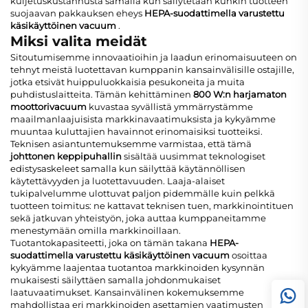
kuljetuskustannusta samalla kun säilytetään kunkin tuotteen
suojaavan pakkauksen eheys
HEPA-suodattimella varustettu
käsikäyttöinen vacuum
.
Miksi valita meidät
Sitoutumisemme innovaatioihin ja laadun erinomaisuuteen on
tehnyt meistä luotettavan kumppanin kansainvälisille ostajille,
jotka etsivät huippuluokkaisia pesukoneita ja muita
puhdistuslaitteita. Tämän kehittäminen
800 W:n harjamaton
moottorivacuum
kuvastaa syvällistä ymmärrystämme
maailmanlaajuisista markkinavaatimuksista ja kykyämme
muuntaa kuluttajien havainnot erinomaisiksi tuotteiksi.
Teknisen asiantuntemuksemme varmistaa, että tämä
johttonen keppipuhallin
sisältää uusimmat teknologiset
edistysaskeleet samalla kun säilyttää käytännöllisen
käytettävyyden ja luotettavuuden. Laaja-alaiset
tukipalvelumme ulottuvat paljon pidemmälle kuin pelkkä
tuotteen toimitus: ne kattavat teknisen tuen, markkinointituen
sekä jatkuvan yhteistyön, joka auttaa kumppaneitamme
menestymään omilla markkinoillaan.
Tuotantokapasiteetti, joka on tämän takana
HEPA-
suodattimella varustettu käsikäyttöinen vacuum
osoittaa
kykyämme laajentaa tuotantoa markkinoiden kysynnän
mukaisesti säilyttäen samalla johdonmukaiset
laatuvaatimukset. Kansainvälinen kokemuksemme
mahdollistaa eri markkinoiden asettamien vaatimusten