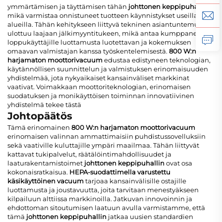
ymmärtämisen ja täyttämisen tähän
johttonen keppipuhallin
,
mikä varmistaa onnistuneet tuotteen käynnistykset useilla
alueilla. Tähän kehitykseen liittyvä tekninen asiantuntemus
ulottuu laajaan jälkimyyntitukeen, mikä antaa kumppaneille ja
loppukäyttäjille luottamusta luotettavan ja kokemuksen
omaavan valmistajan kanssa työskentelemisestä.
800 W:n
harjamaton moottorivacuum
edustaa edistyneen teknologian,
käytännöllisen suunnittelun ja valmistuksen erinomaisuuden
yhdistelmää, jota nykyaikaiset kansainväliset markkinat
vaativat. Voimakkaan moottoriteknologian, erinomaisen
suodatuksen ja monikäyttöisen toiminnan innovatiivinen
yhdistelmä tekee tästä
Johtopäätös
Tämä erinomainen
800 W:n harjamaton moottorivacuum
erinomaisen valinnan ammattimaisiin puhdistussovelluksiin
sekä vaativille kuluttajille ympäri maailmaa. Tähän liittyvät
kattavat tukipalvelut, räätälöintimahdollisuudet ja
laaturakentamistoimet
johttonen keppipuhallin
ovat osa
kokonaisratkaisua.
HEPA-suodattimella varustettu
käsikäyttöinen vacuum
tarjoaa kansainvälisille ostajille
luottamusta ja joustavuutta, joita tarvitaan menestyäkseen
kilpailuun alttiissa markkinoilla. Jatkuvan innovoinnin ja
ehdottoman sitoutumisen laatuun avulla varmistamme, että
tämä
johttonen keppipuhallin
jatkaa uusien standardien