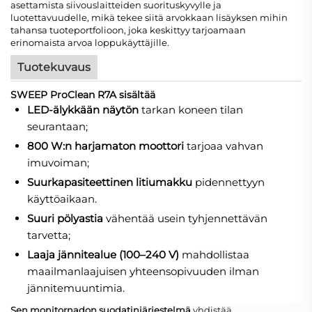
asettamista siivouslaitteiden suorituskyvylle ja
luotettavuudelle, mikä tekee siitä arvokkaan lisäyksen mihin
tahansa tuoteportfolioon, joka keskittyy tarjoamaan
erinomaista arvoa loppukäyttäjille.
Tuotekuvaus
SWEEP ProClean R7A sisältää
LED-älykkään näytön
tarkan koneen tilan
seurantaan;
800 W:n harjamaton moottori
tarjoaa vahvan
imuvoiman;
Suurkapasiteettinen litiumakku
pidennettyyn
käyttöaikaan.
Suuri pölyastia
vähentää usein tyhjennettävän
tarvetta;
Laaja jännitealue (100–240 V)
mahdollistaa
maailmanlaajuisen yhteensopivuuden ilman
jännitemuuntimia.
Sen monitornadon suodatinjärjestelmä
yhdistää