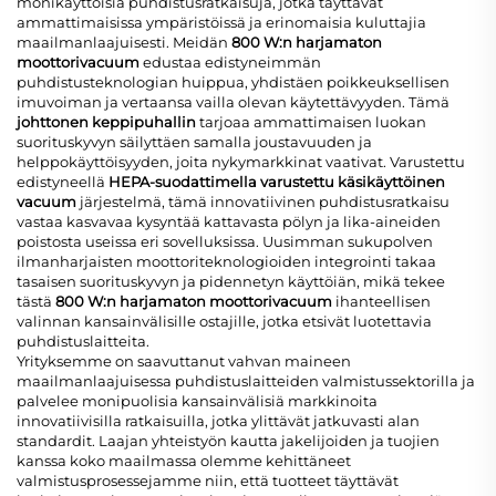
monikäyttöisiä puhdistusratkaisuja, jotka täyttävät
ammattimaisissa ympäristöissä ja erinomaisia kuluttajia
maailmanlaajuisesti. Meidän
800 W:n harjamaton
moottorivacuum
edustaa edistyneimmän
puhdistusteknologian huippua, yhdistäen poikkeuksellisen
imuvoiman ja vertaansa vailla olevan käytettävyyden. Tämä
johttonen keppipuhallin
tarjoaa ammattimaisen luokan
suorituskyvyn säilyttäen samalla joustavuuden ja
helppokäyttöisyyden, joita nykymarkkinat vaativat. Varustettu
edistyneellä
HEPA-suodattimella varustettu käsikäyttöinen
vacuum
järjestelmä, tämä innovatiivinen puhdistusratkaisu
vastaa kasvavaa kysyntää kattavasta pölyn ja lika-aineiden
poistosta useissa eri sovelluksissa. Uusimman sukupolven
ilmanharjaisten moottoriteknologioiden integrointi takaa
tasaisen suorituskyvyn ja pidennetyn käyttöiän, mikä tekee
tästä
800 W:n harjamaton moottorivacuum
ihanteellisen
valinnan kansainvälisille ostajille, jotka etsivät luotettavia
puhdistuslaitteita.
Yrityksemme on saavuttanut vahvan maineen
maailmanlaajuisessa puhdistuslaitteiden valmistussektorilla ja
palvelee monipuolisia kansainvälisiä markkinoita
innovatiivisilla ratkaisuilla, jotka ylittävät jatkuvasti alan
standardit. Laajan yhteistyön kautta jakelijoiden ja tuojien
kanssa koko maailmassa olemme kehittäneet
valmistusprosessejamme niin, että tuotteet täyttävät