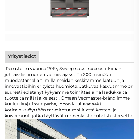
Yritystiedot
Perustettu vuonna 2019, Sweep nousi nopeasti Kiinan
johtavaksi imurien valmistajaksi. Yli 200 insinöörin
muodostamalla tiimillä meidän keskitämme laatuun ja
innovaatioihin erityistä huomiota. Jatkuvaa kasvuamme on
suuresti edistänyt kykyämme toimittaa aina laadukkaita
tuotteita määräaikaisesti. Omaan Vacmaster-brändiimme
kuuluu laaja imuriperhe, johon kuuluvat sekä
kotitalouskäyttöön tarkoitetut mallit että kostea- ja
kuivaimurit, jotka täyttävät monenlaista puhdistustarvetta.