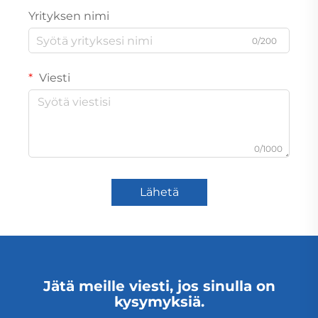
Yrityksen nimi
0/200
Viesti
0/1000
Lähetä
Jätä meille viesti, jos sinulla on
kysymyksiä.