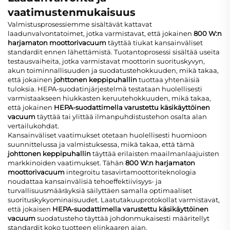
vaatimustenmukaisuus
Valmistusprosessiemme sisältävät kattavat
laadunvalvontatoimet, jotka varmistavat, että jokainen
800 W:n
harjamaton moottorivacuum
täyttää tiukat kansainväliset
standardit ennen lähettämistä. Tuotantoprosessi sisältää useita
testausvaiheita, jotka varmistavat moottorin suorituskyvyn,
akun toiminnallisuuden ja suodatus­tehokkuuden, mikä takaa,
että jokainen
johttonen keppipuhallin
tuottaa yhtenäisiä
tuloksia. HEPA-suodatinjärjestelmä testataan huolellisesti
varmistaakseen hiukkasten keruu­tehokkuuden, mikä takaa,
että jokainen
HEPA-suodattimella varustettu käsikäyttöinen
vacuum
täyttää tai ylittää ilmanpuhdistustehon osalta alan
vertailukohdat.
Kansainväliset vaatimukset otetaan huolellisesti huomioon
suunnittelussa ja valmistuksessa, mikä takaa, että tämä
johttonen keppipuhallin
täyttää erilaisten maailmanlaajuisten
markkinoiden vaatimukset. Tähän
800 W:n harjamaton
moottorivacuum
integroitu tasavirtamoottoriteknologia
noudattaa kansainvälisiä tehoeffektiivisyys- ja
turvallisuusmääräyksiä säilyttäen samalla optimaaliset
suorituskykyominaisuudet. Laatutakuuprotokollat varmistavat,
että jokaisen
HEPA-suodattimella varustettu käsikäyttöinen
vacuum
suodatusteho täyttää johdonmukaisesti määritellyt
standardit koko tuotteen elinkaaren ajan.