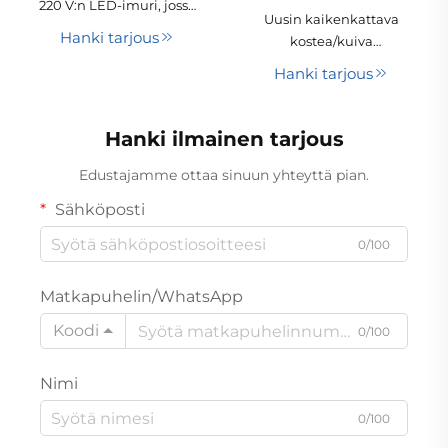
220 V:n LED-imuri, jossa
Uusin kaikenkattava
250 W:n voimakas
Hanki tarjous
kostea/kuiva
imuteho, langaton
puhdistuskone,
käsikäyttöinen
Hanki tarjous
käsikäyttöinen, pussiton,
suunnittelu auton ja
pesettävä suodatin, 1
pienien kotitalouksien
vuoden takuu
Hanki ilmainen tarjous
käyttöön
hotelleihin ja
kotitalouksiin,
Edustajamme ottaa sinuun yhteyttä pian.
akkuvoiteinen
Sähköposti
0/100
Matkapuhelin/WhatsApp
Koodi
0/100
Nimi
0/100