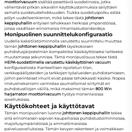
moottorivacuum
sisältää pesettäviä suodatinosia, jotka
vähentävät pitkän aikavälin käyttökustannuksia säilyttäen
samalla suodatustehokkuuden. Tiukka suodatuspolku estää
pölyn uudelleenkierron, mikä tekee tästä
johttonen
keppipuhallin
erityisen tehokkaan herkissä ympäristöissä,
joissa vaaditaan erinomaisia ilmanlaatustandardeja.
Monipuolinen suunnittelukonfiguraatio
Uudella kaksitilatoiminnolla varustettu suunnittelu muuttaa
tämän
johttonen keppipuhallin
täysikokoisen
puhdistusjärjestelmän kompaktiksi käsikäyttöiseksi laitteeksi
muutamassa sekunnissa. Tämä monipuolisuus tekee tästä
HEPA-suodattimella varustettu käsikäyttöinen vacuum
konfiguraatiosta ihanteellisen rajoitetun tilan,
verkkopäällysteiden ja tarkkojen työalueiden puhdistamiseen,
joihin perinteiset imurit eivät pääse tehokkaasti käsiksi. Nopea
irrotusmekanismi varmistaa saumattomat siirtymät eri
puhdistustilojen välillä, mikä maksimoi tämän
800 W:n
harjamaton moottorivacuum
hyötyä monenlaisissa
sovelluksissa.
Käyttökohteet ja käyttötavat
Tämän monipuolinen luonne
johttonen keppipuhallin
tekee
siitä erinomaisen sopivan kaupallisissa puhdistustoiminnoissa,
majoitusympäristöissä ja ammattimaisissa
palvelusovelluksissa. Tämän kevyen rakenteen ja voimakkaan