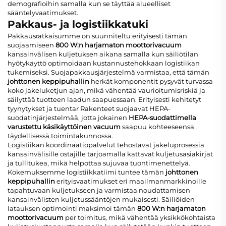
demografioihin samalla kun se täyttää alueelliset
sääntelyvaatimukset.
Pakkaus- ja logistiikkatuki
Pakkausratkaisumme on suunniteltu erityisesti tämän
suojaamiseen
800 W:n harjamaton moottorivacuum
kansainvälisen kuljetuksen aikana samalla kun säiliötilan
hyötykäyttö optimoidaan kustannustehokkaan logistiikan
tukemiseksi. Suojapakkausjärjestelmä varmistaa, että tämän
johttonen keppipuhallin
herkät komponentit pysyvät turvassa
koko jakeluketjun ajan, mikä vähentää vaurioitumisriskiä ja
säilyttää tuotteen laadun saapuessaan. Erityisesti kehitetyt
tyynytykset ja tuentar Rakenteet suojaavat HEPA-
suodatinjärjestelmää, jotta jokainen
HEPA-suodattimella
varustettu käsikäyttöinen vacuum
saapuu kohteeseensa
täydellisessä toimintakunnossa.
Logistiikan koordinaatiopalvelut tehostavat jakeluprosessia
kansainvälisille ostajille tarjoamalla kattavat kuljetusasiakirjat
ja tullitukea, mikä helpottaa sujuvaa tuontimenettelyä.
Kokemuksemme logistiikkatiimi tuntee tämän
johttonen
keppipuhallin
erityisvaatimukset eri maailmanmarkkinoille
tapahtuvaan kuljetukseen ja varmistaa noudattamisen
kansainvälisten kuljetussääntöjen mukaisesti. Säiliöiden
latauksen optimointi maksimoi tämän
800 W:n harjamaton
moottorivacuum
per toimitus, mikä vähentää yksikkökohtaista