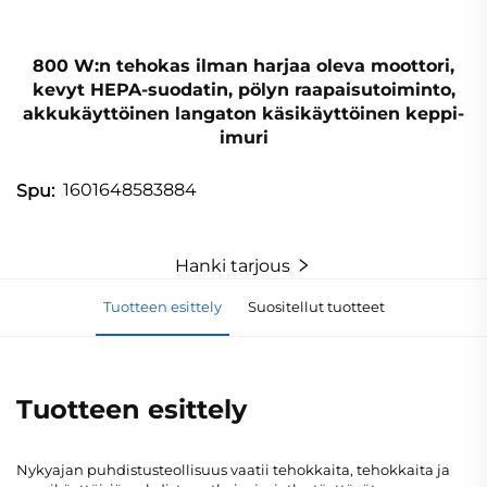
800 W:n tehokas ilman harjaa oleva moottori,
kevyt HEPA-suodatin, pölyn raapaisutoiminto,
akkukäyttöinen langaton käsikäyttöinen keppi-
imuri
1601648583884
Spu:
Hanki tarjous
Tuotteen esittely
Suositellut tuotteet
Tuotteen esittely
Nykyajan puhdistusteollisuus vaatii tehokkaita, tehokkaita ja