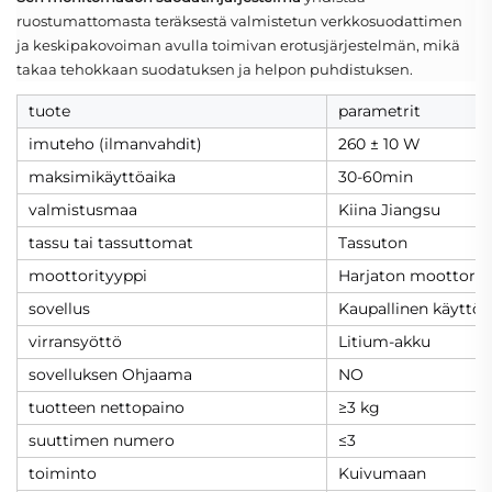
ruostumattomasta teräksestä valmistetun verkkosuodattimen
ja keskipakovoiman avulla toimivan erotusjärjestelmän, mikä
takaa tehokkaan suodatuksen ja helpon puhdistuksen.
tuote
parametrit
imuteho (ilmanvahdit)
260 ± 10 W
maksimikäyttöaika
30-60min
valmistusmaa
Kiina Jiangsu
tassu tai tassuttomat
Tassuton
moottorityyppi
Harjaton moottori
sovellus
Kaupallinen käyttö, a
virransyöttö
Litium-akku
sovelluksen Ohjaama
NO
tuotteen nettopaino
≥3 kg
suuttimen numero
≤3
toiminto
Kuivumaan