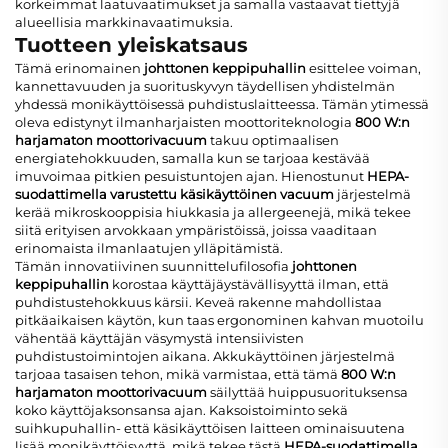
korkeimmat laatuvaatimukset ja samalla vastaavat tiettyjä
alueellisia markkinavaatimuksia.
Tuotteen yleiskatsaus
Tämä erinomainen
johttonen keppipuhallin
esittelee voiman,
kannettavuuden ja suorituskyvyn täydellisen yhdistelmän
yhdessä monikäyttöisessä puhdistuslaitteessa. Tämän ytimessä
oleva edistynyt ilmanharjaisten moottoriteknologia
800 W:n
harjamaton moottorivacuum
takuu optimaalisen
energiatehokkuuden, samalla kun se tarjoaa kestävää
imuvoimaa pitkien pesuistuntojen ajan. Hienostunut
HEPA-
suodattimella varustettu käsikäyttöinen vacuum
järjestelmä
kerää mikroskooppisia hiukkasia ja allergeenejä, mikä tekee
siitä erityisen arvokkaan ympäristöissä, joissa vaaditaan
erinomaista ilmanlaatujen ylläpitämistä.
Tämän innovatiivinen suunnittelufilosofia
johttonen
keppipuhallin
korostaa käyttäjäystävällisyyttä ilman, että
puhdistustehokkuus kärsii. Keveä rakenne mahdollistaa
pitkäaikaisen käytön, kun taas ergonominen kahvan muotoilu
vähentää käyttäjän väsymystä intensiivisten
puhdistustoimintojen aikana. Akkukäyttöinen järjestelmä
tarjoaa tasaisen tehon, mikä varmistaa, että tämä
800 W:n
harjamaton moottorivacuum
säilyttää huippusuorituksensa
koko käyttöjaksonsansa ajan. Kaksoistoiminto sekä
suihkupuhallin- että käsikäyttöisen laitteen ominaisuutena
lisää monikäyttöisyyttä, mikä tekee tästä
HEPA-suodattimella