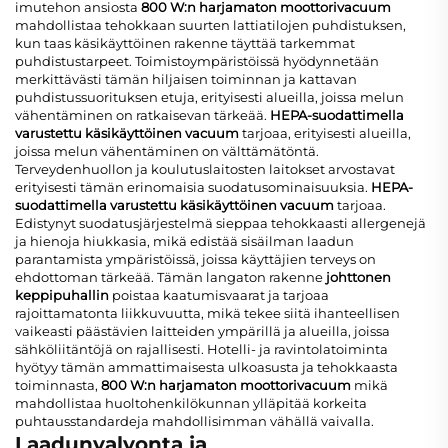
imutehon ansiosta
800 W:n harjamaton moottorivacuum
mahdollistaa tehokkaan suurten lattiatilojen puhdistuksen,
kun taas käsikäyttöinen rakenne täyttää tarkemmat
puhdistustarpeet. Toimistoympäristöissä hyödynnetään
merkittävästi tämän hiljaisen toiminnan ja kattavan
puhdistussuorituksen etuja, erityisesti alueilla, joissa melun
vähentäminen on ratkaisevan tärkeää.
HEPA-suodattimella
varustettu käsikäyttöinen vacuum
tarjoaa, erityisesti alueilla,
joissa melun vähentäminen on välttämätöntä.
Terveydenhuollon ja koulutuslaitosten laitokset arvostavat
erityisesti tämän erinomaisia suodatusominaisuuksia.
HEPA-
suodattimella varustettu käsikäyttöinen vacuum
tarjoaa.
Edistynyt suodatusjärjestelmä sieppaa tehokkaasti allergenejä
ja hienoja hiukkasia, mikä edistää sisäilman laadun
parantamista ympäristöissä, joissa käyttäjien terveys on
ehdottoman tärkeää. Tämän langaton rakenne
johttonen
keppipuhallin
poistaa kaatumisvaarat ja tarjoaa
rajoittamatonta liikkuvuutta, mikä tekee siitä ihanteellisen
vaikeasti päästävien laitteiden ympärillä ja alueilla, joissa
sähköliitäntöjä on rajallisesti. Hotelli- ja ravintolatoiminta
hyötyy tämän ammattimaisesta ulkoasusta ja tehokkaasta
toiminnasta,
800 W:n harjamaton moottorivacuum
mikä
mahdollistaa huoltohenkilökunnan ylläpitää korkeita
puhtausstandardeja mahdollisimman vähällä vaivalla.
Laadunvalvonta ja