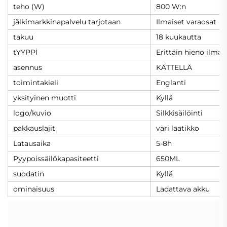
teho (W)
800 W:n
jälkimarkkinapalvelu tarjotaan
Ilmaiset varaosat
takuu
18 kuukautta
tYYPPİ
Erittäin hieno ilma
asennus
KÄTTELLÄ
toimintakieli
Englanti
yksityinen muotti
Kyllä
logo/kuvio
Silkkisäilöinti
pakkauslajit
väri laatikko
Latausaika
5-8h
Pyypoissäilökapasiteetti
650ML
suodatin
Kyllä
ominaisuus
Ladattava akku