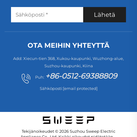
Lähetä
OTA MEIHIN YHTEYTTÄ
Add: Xiecun-tien 368, Xukou-kaupunki, Wuzhong-alue,
Suzhou-kaupunki, Kiina
+86-0512-69388809
Puh:
Sähköposti:
[email protected]
Tekijänoikeudet © 2026 Suzhou Sweep Electric
Appliance Co., Ltd. Kaikki oikeudet pidätetään. -