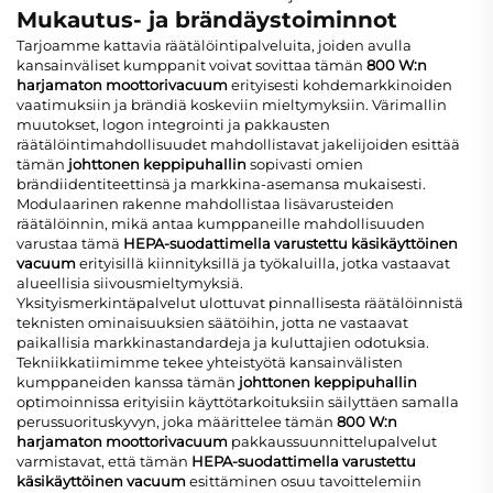
Mukautus- ja brändäystoiminnot
Tarjoamme kattavia räätälöintipalveluita, joiden avulla
kansainväliset kumppanit voivat sovittaa tämän
800 W:n
harjamaton moottorivacuum
erityisesti kohdemarkkinoiden
vaatimuksiin ja brändiä koskeviin mieltymyksiin. Värimallin
muutokset, logon integrointi ja pakkausten
räätälöintimahdollisuudet mahdollistavat jakelijoiden esittää
tämän
johttonen keppipuhallin
sopivasti omien
brändiidentiteettinsä ja markkina-asemansa mukaisesti.
Modulaarinen rakenne mahdollistaa lisävarusteiden
räätälöinnin, mikä antaa kumppaneille mahdollisuuden
varustaa tämä
HEPA-suodattimella varustettu käsikäyttöinen
vacuum
erityisillä kiinnityksillä ja työkaluilla, jotka vastaavat
alueellisia siivousmieltymyksiä.
Yksityismerkintäpalvelut ulottuvat pinnallisesta räätälöinnistä
teknisten ominaisuuksien säätöihin, jotta ne vastaavat
paikallisia markkinastandardeja ja kuluttajien odotuksia.
Tekniikkatiimimme tekee yhteistyötä kansainvälisten
kumppaneiden kanssa tämän
johttonen keppipuhallin
optimoinnissa erityisiin käyttötarkoituksiin säilyttäen samalla
perussuorituskyvyn, joka määrittelee tämän
800 W:n
harjamaton moottorivacuum
pakkaussuunnittelupalvelut
varmistavat, että tämän
HEPA-suodattimella varustettu
käsikäyttöinen vacuum
esittäminen osuu tavoittelemiin