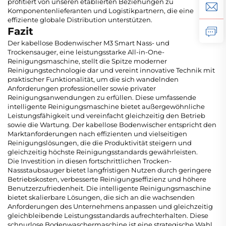
profitiert von unseren etablierten Beziehungen zu
Komponentenlieferanten und Logistikpartnern, die eine
effiziente globale Distribution unterstützen.
Fazit
Der kabellose Bodenwischer M3 Smart Nass- und
Trockensauger, eine leistungsstarke All-in-One-
Reinigungsmaschine, stellt die Spitze moderner
Reinigungstechnologie dar und vereint innovative Technik mit
praktischer Funktionalität, um die sich wandelnden
Anforderungen professioneller sowie privater
Reinigungsanwendungen zu erfüllen. Diese umfassende
intelligente Reinigungsmaschine bietet außergewöhnliche
Leistungsfähigkeit und vereinfacht gleichzeitig den Betrieb
sowie die Wartung. Der kabellose Bodenwischer entspricht den
Marktanforderungen nach effizienten und vielseitigen
Reinigungslösungen, die die Produktivität steigern und
gleichzeitig höchste Reinigungsstandards gewährleisten.
Die Investition in diesen fortschrittlichen Trocken-
Nassstaubsauger bietet langfristigen Nutzen durch geringere
Betriebskosten, verbesserte Reinigungseffizienz und höhere
Benutzerzufriedenheit. Die intelligente Reinigungsmaschine
bietet skalierbare Lösungen, die sich an die wachsenden
Anforderungen des Unternehmens anpassen und gleichzeitig
gleichbleibende Leistungsstandards aufrechterhalten. Diese
schnurlose Bodenwaschermaschine ist eine strategische Wahl