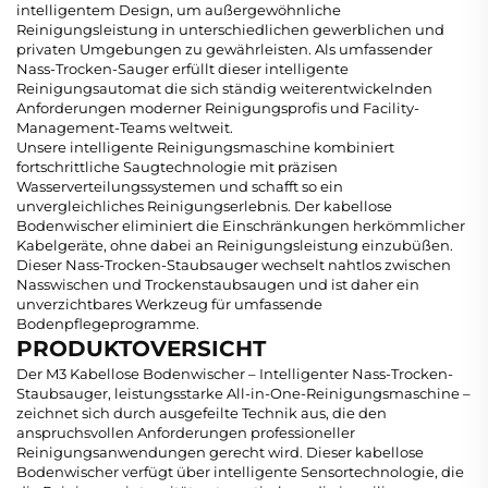
intelligentem Design, um außergewöhnliche
Reinigungsleistung in unterschiedlichen gewerblichen und
privaten Umgebungen zu gewährleisten. Als umfassender
Nass-Trocken-Sauger erfüllt dieser intelligente
Reinigungsautomat die sich ständig weiterentwickelnden
Anforderungen moderner Reinigungsprofis und Facility-
Management-Teams weltweit.
Unsere intelligente Reinigungsmaschine kombiniert
fortschrittliche Saugtechnologie mit präzisen
Wasserverteilungssystemen und schafft so ein
unvergleichliches Reinigungserlebnis. Der kabellose
Bodenwischer eliminiert die Einschränkungen herkömmlicher
Kabelgeräte, ohne dabei an Reinigungsleistung einzubüßen.
Dieser Nass-Trocken-Staubsauger wechselt nahtlos zwischen
Nasswischen und Trockenstaubsaugen und ist daher ein
unverzichtbares Werkzeug für umfassende
Bodenpflegeprogramme.
PRODUKTOVERSICHT
Der M3 Kabellose Bodenwischer – Intelligenter Nass-Trocken-
Staubsauger, leistungsstarke All-in-One-Reinigungsmaschine –
zeichnet sich durch ausgefeilte Technik aus, die den
anspruchsvollen Anforderungen professioneller
Reinigungsanwendungen gerecht wird. Dieser kabellose
Bodenwischer verfügt über intelligente Sensortechnologie, die