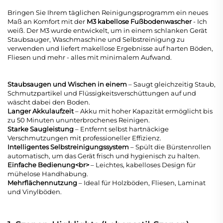
Bringen Sie Ihrem täglichen Reinigungsprogramm ein neues
Maß an Komfort mit der
M3 kabellose Fußbodenwascher
- Ich
weiß. Der M3 wurde entwickelt, um in einem schlanken Gerät
Staubsauger, Waschmaschine und Selbstreinigung zu
verwenden und liefert makellose Ergebnisse auf harten Böden,
Fliesen und mehr - alles mit minimalem Aufwand.
Staubsaugen und Wischen in einem
– Saugt gleichzeitig Staub,
Schmutzpartikel und Flüssigkeitsverschüttungen auf und
wäscht dabei den Boden.
Langer Akkulaufzeit
– Akku mit hoher Kapazität ermöglicht bis
zu 50 Minuten ununterbrochenes Reinigen.
Starke Saugleistung
– Entfernt selbst hartnäckige
Verschmutzungen mit professioneller Effizienz.
Intelligentes Selbstreinigungssystem
– Spült die Bürstenrollen
automatisch, um das Gerät frisch und hygienisch zu halten.
Einfache Bedienung<br>
– Leichtes, kabelloses Design für
mühelose Handhabung.
Mehrflächennutzung
– Ideal für Holzböden, Fliesen, Laminat
und Vinylböden.