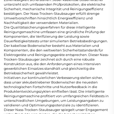
unterzieht sich umfassenden Prüfprotokollen, die elektrische
Sicherheit, mechanische Integrität und Reinigungseffizienz
bestätigen. Der Nass-Trocken-Staubsauger erfüllt strenge
Umweltvorschriften hinsichtlich Energieeffizienz und
Nachhaltigkeit der verwendeten Materialien.
Die Qualitätssicherungsverfahren für diese intelligente
Reinigungsmaschine umfassen eine gründliche Prüfung der
Komponenten, die Verifizierung der Leistung sowie
Dauerfestigkeitstests unter simulierten Betriebsbedingungen.
Der kabellose Bodenwischer besteht aus Materialien und
Komponenten, die den weltweiten Sicherheitsstandards für
Elektrogeräte und Reinigungsgeräte entsprechen. Dieser Nass-
Trocken-Staubsauger zeichnet sich durch eine robuste
Konstruktion aus, die den Anforderungen eines intensiven
gewerblichen Einsatzes standhält und gleichzeitig die
Betriebssicherheit gewährleistet.
Initiativen zur kontinuierlichen Verbesserung stellen sicher,
dass unser akkubetriebener Bodenwischer die neuesten
technologischen Fortschritte und Nutzerfeedback in die
Produktentwicklungszyklen einfließen lässt. Die intelligente
Reinigungsmaschine profitiert von umfangreichen Feldtests in
unterschiedlichen Umgebungen, um Leistungsangaben zu
validieren und Optimierungspotenziale zu identifizieren.
Dieser Nass-Trocken-Staubsauger spiegelt unser Engagement