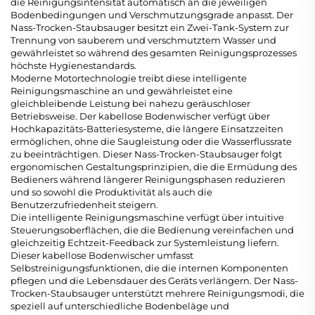
die Reinigungsintensität automatisch an die jeweiligen
Bodenbedingungen und Verschmutzungsgrade anpasst. Der
Nass-Trocken-Staubsauger besitzt ein Zwei-Tank-System zur
Trennung von sauberem und verschmutztem Wasser und
gewährleistet so während des gesamten Reinigungsprozesses
höchste Hygienestandards.
Moderne Motortechnologie treibt diese intelligente
Reinigungsmaschine an und gewährleistet eine
gleichbleibende Leistung bei nahezu geräuschloser
Betriebsweise. Der kabellose Bodenwischer verfügt über
Hochkapazitäts-Batteriesysteme, die längere Einsatzzeiten
ermöglichen, ohne die Saugleistung oder die Wasserflussrate
zu beeinträchtigen. Dieser Nass-Trocken-Staubsauger folgt
ergonomischen Gestaltungsprinzipien, die die Ermüdung des
Bedieners während längerer Reinigungsphasen reduzieren
und so sowohl die Produktivität als auch die
Benutzerzufriedenheit steigern.
Die intelligente Reinigungsmaschine verfügt über intuitive
Steuerungsoberflächen, die die Bedienung vereinfachen und
gleichzeitig Echtzeit-Feedback zur Systemleistung liefern.
Dieser kabellose Bodenwischer umfasst
Selbstreinigungsfunktionen, die die internen Komponenten
pflegen und die Lebensdauer des Geräts verlängern. Der Nass-
Trocken-Staubsauger unterstützt mehrere Reinigungsmodi, die
speziell auf unterschiedliche Bodenbeläge und