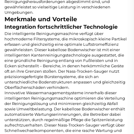
Reinigungsherausforderungen abgestimmt sind, und
gewährleistet so vielseitige Leistung in verschiedenen
Umgebungen.
Merkmale und Vorteile
Integration fortschrittlicher Technologie
Die intelligente Reinigungsmaschine verfügt über
hochmoderne Filtersysteme, die mikroskopisch kleine Partikel
erfassen und gleichzeitig eine optimale Luftstromeffizienz
gewährleisten. Dieser kabellose Bodenwischer ist mit einer
intelligenten Kantenreinigungstechnologie ausgestattet, die
eine gründliche Reinigung entlang von Fußleisten und in
Ecken sicherstellt – Bereiche, in denen herkömmliche Geräte
oft an ihre Grenzen stoßen. Der Nass-Trocken-Sauger nutzt
präzisionsgefertigte Bürstensysteme, die sich an
unterschiedliche Bodenstrukturen anpassen und gleichzeitig
Oberflächenschäden verhindern.
Innovative Wassermanagementsysteme innerhalb dieser
intelligenten Reinigungsmaschine optimieren die Verteilung
der Reinigungslösung und minimieren gleichzeitig Abfall
sowie Umweltbelastung. Der kabellose Bodenwischer enthält
automatisierte Wartungserinnerungen, die Betreiber dabei
unterstützen, durch regelmäßige Pflege die Spitzenleistung
aufrechtzuerhalten. Dieser Nass-Trocken-Sauger verfügt über
Schnellwechselkomponenten, die eine rasche Wartung und