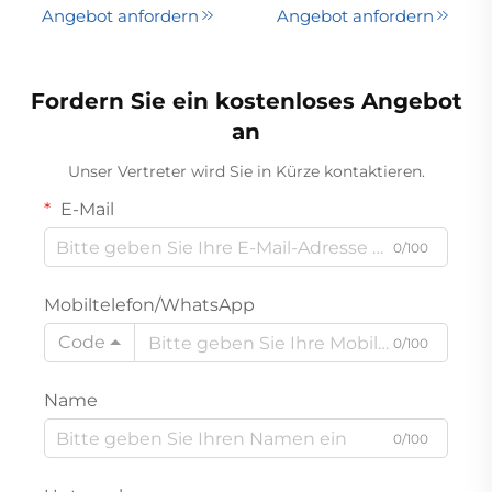
handlich, tragbar,
Hochleistungs-Zyklon-
Angebot anfordern
Angebot anfordern
Stabstaubsauger,
Multifunktions-Akku-
Zyklon-
Staubsauger für Autos,
Trockenstaubsauger für
Wohnmobile und
Fordern Sie ein kostenloses Angebot
Haustiere, Hotels und
Handstaubsauger
Haushalte, zur
an
Teppichreinigung,
Unser Vertreter wird Sie in Kürze kontaktieren.
austauschbare Batterie
E-Mail
0/100
Mobiltelefon/WhatsApp
Code
0/100
Name
0/100