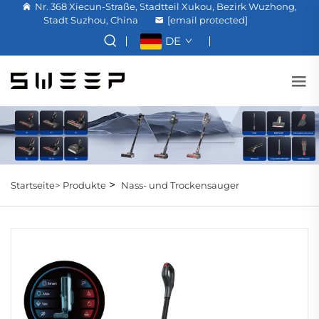
Nr. 368 Xiecun-Straße, Stadtteil Xukou, Bezirk Wuzhong,
Stadt Suzhou, China
[email protected]
DE
>
Startseite>
Produkte
Nass- und Trockensauger