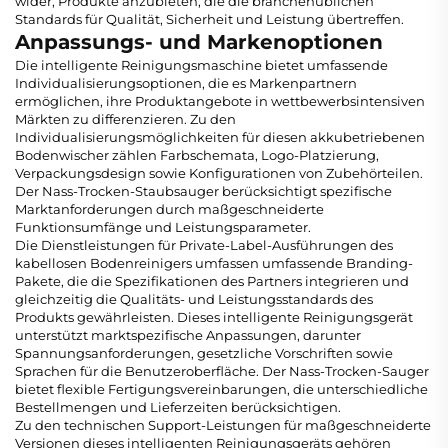
wider, Produkte anzubieten, die die branchenüblichen
Standards für Qualität, Sicherheit und Leistung übertreffen.
Anpassungs- und Markenoptionen
Die intelligente Reinigungsmaschine bietet umfassende
Individualisierungsoptionen, die es Markenpartnern
ermöglichen, ihre Produktangebote in wettbewerbsintensiven
Märkten zu differenzieren. Zu den
Individualisierungsmöglichkeiten für diesen akkubetriebenen
Bodenwischer zählen Farbschemata, Logo-Platzierung,
Verpackungsdesign sowie Konfigurationen von Zubehörteilen.
Der Nass-Trocken-Staubsauger berücksichtigt spezifische
Marktanforderungen durch maßgeschneiderte
Funktionsumfänge und Leistungsparameter.
Die Dienstleistungen für Private-Label-Ausführungen des
kabellosen Bodenreinigers umfassen umfassende Branding-
Pakete, die die Spezifikationen des Partners integrieren und
gleichzeitig die Qualitäts- und Leistungsstandards des
Produkts gewährleisten. Dieses intelligente Reinigungsgerät
unterstützt marktspezifische Anpassungen, darunter
Spannungsanforderungen, gesetzliche Vorschriften sowie
Sprachen für die Benutzeroberfläche. Der Nass-Trocken-Sauger
bietet flexible Fertigungsvereinbarungen, die unterschiedliche
Bestellmengen und Lieferzeiten berücksichtigen.
Zu den technischen Support-Leistungen für maßgeschneiderte
Versionen dieses intelligenten Reinigungsgeräts gehören