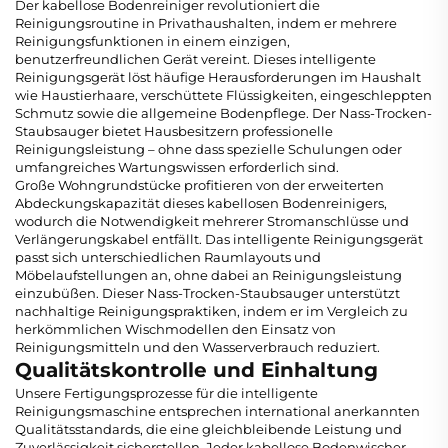
Der kabellose Bodenreiniger revolutioniert die
Reinigungsroutine in Privathaushalten, indem er mehrere
Reinigungsfunktionen in einem einzigen,
benutzerfreundlichen Gerät vereint. Dieses intelligente
Reinigungsgerät löst häufige Herausforderungen im Haushalt
wie Haustierhaare, verschüttete Flüssigkeiten, eingeschleppten
Schmutz sowie die allgemeine Bodenpflege. Der Nass-Trocken-
Staubsauger bietet Hausbesitzern professionelle
Reinigungsleistung – ohne dass spezielle Schulungen oder
umfangreiches Wartungswissen erforderlich sind.
Große Wohngrundstücke profitieren von der erweiterten
Abdeckungskapazität dieses kabellosen Bodenreinigers,
wodurch die Notwendigkeit mehrerer Stromanschlüsse und
Verlängerungskabel entfällt. Das intelligente Reinigungsgerät
passt sich unterschiedlichen Raumlayouts und
Möbelaufstellungen an, ohne dabei an Reinigungsleistung
einzubüßen. Dieser Nass-Trocken-Staubsauger unterstützt
nachhaltige Reinigungspraktiken, indem er im Vergleich zu
herkömmlichen Wischmodellen den Einsatz von
Reinigungsmitteln und den Wasserverbrauch reduziert.
Qualitätskontrolle und Einhaltung
Unsere Fertigungsprozesse für die intelligente
Reinigungsmaschine entsprechen international anerkannten
Qualitätsstandards, die eine gleichbleibende Leistung und
Zuverlässigkeit sicherstellen. Jeder kabellose Bodenwischer