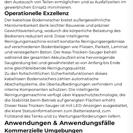
den Austausch von Teilen ermöglichen und so Ausfallzeiten im
gewerblichen Einsatz minimieren.
Operationelle Exzellenz
Der kabellose Bodenwischer bietet außergewöhnliche
Manövrierbarkeit dank leichter Bauweise und präziser
Gewichtsverteilung, wodurch die körperliche Belastung des
Bedieners reduziert wird. Diese intelligente
Reinigungsmaschine erzielt konstante Reinigungsergebnisse
auf verschiedenen Bodenbelägen wie Fliesen, Parkett, Laminat
und versiegeltem Beton. Der Nass-Trocken-Sauger behält
während der gesamten Akkulaufzeit eine hervorragende
Saugleistung bei und gewährleistet so von Anfang bis Ende
eine gleichbleibende Reinigungsqualität.
Zu den fortschrittlichen Sicherheitsfunktionen dieses
kabellosen Bodenwischers zählen automatische
Abschaltsysteme, die Überlaufbedingungen verhindern und
interne Komponenten schützen. Die intelligente
Reinigungsmaschine verfügt über Kippschutztechnologie, die
die Stabilität beim Betrieb auf geneigten Flächen erhöht.
Dieser Nass-Trocken-Sauger ist mit LED-Anzeigen ausgestattet,
die klare Statusinformationen zum Batteriestand, zum
Füllstand des Tanks und zu Wartungsanforderungen liefern.
Anwendungen & Anwendungsfälle
Kommerzielle Umgebungen