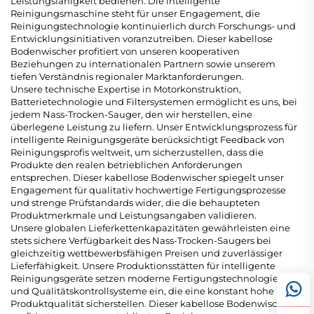
Leistungsfähigkeit bedienen. Die intelligente
Reinigungsmaschine steht für unser Engagement, die
Reinigungstechnologie kontinuierlich durch Forschungs- und
Entwicklungsinitiativen voranzutreiben. Dieser kabellose
Bodenwischer profitiert von unseren kooperativen
Beziehungen zu internationalen Partnern sowie unserem
tiefen Verständnis regionaler Marktanforderungen.
Unsere technische Expertise in Motorkonstruktion,
Batterietechnologie und Filtersystemen ermöglicht es uns, bei
jedem Nass-Trocken-Sauger, den wir herstellen, eine
überlegene Leistung zu liefern. Unser Entwicklungsprozess für
intelligente Reinigungsgeräte berücksichtigt Feedback von
Reinigungsprofis weltweit, um sicherzustellen, dass die
Produkte den realen betrieblichen Anforderungen
entsprechen. Dieser kabellose Bodenwischer spiegelt unser
Engagement für qualitativ hochwertige Fertigungsprozesse
und strenge Prüfstandards wider, die die behaupteten
Produktmerkmale und Leistungsangaben validieren.
Unsere globalen Lieferkettenkapazitäten gewährleisten eine
stets sichere Verfügbarkeit des Nass-Trocken-Saugers bei
gleichzeitig wettbewerbsfähigen Preisen und zuverlässiger
Lieferfähigkeit. Unsere Produktionsstätten für intelligente
Reinigungsgeräte setzen moderne Fertigungstechnologien
und Qualitätskontrollsysteme ein, die eine konstant hohe
Produktqualität sicherstellen. Dieser kabellose Bodenwischer