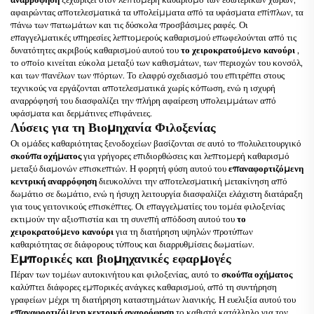
αφαιρώντας αποτελεσματικά τα υπολείμματα από τα υφάσματα επίπλων, τα
πάνω των πατωμάτων και τις δύσκολα προσβάσιμες ραφές. Οι
επαγγελματικές υπηρεσίες λεπτομερούς καθαρισμού επωφελούνται από τις
δυνατότητες ακριβούς καθαρισμού αυτού του
το χειροκρατούμενο κανούρι
,
το οποίο κινείται εύκολα μεταξύ των καθισμάτων, των περιοχών του κονσόλ,
και των πανέλων των πόρτων. Το ελαφρύ σχεδιασμό του επιτρέπει στους
τεχνικούς να εργάζονται αποτελεσματικά χωρίς κόπωση, ενώ η ισχυρή
αναρρόφησή του διασφαλίζει την πλήρη αφαίρεση υπολειμμάτων από
υφάσματα και δερμάτινες επιφάνειες.
Λύσεις για τη Βιομηχανία Φιλοξενίας
Οι ομάδες καθαριότητας ξενοδοχείων βασίζονται σε αυτό το πολυλειτουργικό
σκούπα οχήματος
για γρήγορες επιδιορθώσεις και λεπτομερή καθαρισμό
μεταξύ διαμονών επισκεπτών. Η φορητή φύση αυτού του
επαναφορτιζόμενη
κεντρική αναρρόφηση
διευκολύνει την αποτελεσματική μετακίνηση από
δωμάτιο σε δωμάτιο, ενώ η ήσυχη λειτουργία διασφαλίζει ελάχιστη διατάραξη
για τους γειτονικούς επισκέπτες. Οι επαγγελματίες του τομέα φιλοξενίας
εκτιμούν την αξιοπιστία και τη συνεπή απόδοση αυτού του
το
χειροκρατούμενο κανούρι
για τη διατήρηση υψηλών προτύπων
καθαριότητας σε διάφορους τύπους και διαρρυθμίσεις δωματίων.
Εμπορικές και βιομηχανικές εφαρμογές
Πέραν των τομέων αυτοκινήτου και φιλοξενίας, αυτό το
σκούπα οχήματος
καλύπτει διάφορες εμπορικές ανάγκες καθαρισμού, από τη συντήρηση
γραφείων μέχρι τη διατήρηση καταστημάτων λιανικής. Η ευελιξία αυτού του
επαναφορτιζόμενη κεντρική αναρρόφηση
το καθιστά κατάλληλο για τον