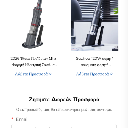
2026 Τάσεις Προϊόντων Μίνι
Suzhou 120W φορητή
Φορητή Ηλεκτρική Σκούπα
ασύρματη φορητή
Αυτοκινήτου Προσαρμογέας
επαναφορτιζόμενη ηλεκτρική
Λάβετε Προσφορά
Λάβετε Προσφορά
USB/Ηλεκτρικού Φούρνου
σκούπα χωρίς σακούλα
Λειτουργία Στεγνώματος
HEPA για αυτοκίνητο και
Επαναφορτιζόμενο Προϊόν σε
ξενοδοχείο
Ζεστές Πωλήσεις
Ζητήστε Δωρεάν Προσφορά
Ο εκπρόσωπός μας θα επικοινωνήσει μαζί σας σύντομα.
Email