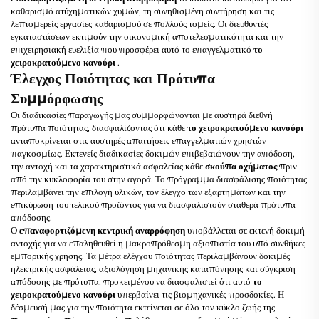
καθαρισμό ατύχηματικών χυμών, τη συνηθισμένη συντήρηση και τις
λεπτομερείς εργασίες καθαρισμού σε πολλούς τομείς. Οι διευθυντές
εγκαταστάσεων εκτιμούν την οικονομική αποτελεσματικότητα και την
επιχειρησιακή ευελιξία που προσφέρει αυτό το επαγγελματικό
το
χειροκρατούμενο κανούρι
.
Έλεγχος Ποιότητας και Πρότυπα
Συμμόρφωσης
Οι διαδικασίες παραγωγής μας συμμορφώνονται με αυστηρά διεθνή
πρότυπα ποιότητας, διασφαλίζοντας ότι κάθε
το χειροκρατούμενο κανούρι
ανταποκρίνεται στις αυστηρές απαιτήσεις επαγγελματιών χρηστών
παγκοσμίως. Εκτενείς διαδικασίες δοκιμών επιβεβαιώνουν την απόδοση,
την αντοχή και τα χαρακτηριστικά ασφαλείας κάθε
σκούπα οχήματος
πριν
από την κυκλοφορία του στην αγορά. Το πρόγραμμα διασφάλισης ποιότητας
περιλαμβάνει την επιλογή υλικών, τον έλεγχο των εξαρτημάτων και την
επικύρωση του τελικού προϊόντος για να διασφαλιστούν σταθερά πρότυπα
απόδοσης.
Ο
επαναφορτιζόμενη κεντρική αναρρόφηση
υποβάλλεται σε εκτενή δοκιμή
αντοχής για να επαληθευθεί η μακροπρόθεσμη αξιοπιστία του υπό συνθήκες
εμπορικής χρήσης. Τα μέτρα ελέγχου ποιότητας περιλαμβάνουν δοκιμές
ηλεκτρικής ασφάλειας, αξιολόγηση μηχανικής καταπόνησης και σύγκριση
απόδοσης με πρότυπα, προκειμένου να διασφαλιστεί ότι αυτό
το
χειροκρατούμενο κανούρι
υπερβαίνει τις βιομηχανικές προσδοκίες. Η
δέσμευσή μας για την ποιότητα εκτείνεται σε όλο τον κύκλο ζωής της