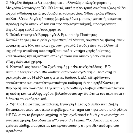
2. Μεγάλη διάρκεια λειτουργίας και πολλαπλές επιλογές φόρτισης
Με χρόνο λειτουργίας 30–60 λεπτά, αυτή η ηλεκτρική σκούπα εξασφαλίζει
ισχυρή απόδοση κατά τις συνεδρίες καθαρισμού. Υποστηρίζει επίσης
πολλαπλές επιλογές φόρτισης (περιλαμβάνει μετασχηματιστή ρεύματος,
προσαρμογέα αυτοκινήτου και προσαρμογέα τοίχου), προσφέροντας
μεγαλύτερη ευελιξία στους χρήστες.
3. Πολυλειτουργικές Εφαρμογές & Εμπορικής Ποιότητας
Κατάλληλη για μια ευρεία γκάμα περιβαλλόντων, συμπεριλαμβανομένων
αυτοκινήτων, RV, οικιακών χώρων, γκαράζ, ξενοδοχείων και άλλων. Η
ισχυρή της απόδοση υποστηρίζεται από κινητήρα χωρίς βούρτσες,
καθιστώντας την αξιόπιστη επιλογή τόσο για οικιακή όσο και για
επαγγελματική χρήση.
4. Καινοτόμος Ασακούλα Σχεδιασμός με Φωτεινές Διόδους LED
Αυτή η ηλεκτρική σκούπα διαθέτει ασακούλα σχεδιασμό με σύστημα
φιλτραρίσματος HEPA και φωτεινές διόδους LED, επιτρέποντας
ασφαλέστερο και αποτελεσματικότερο καθαρισμό σε περιβάλλοντα με
περιορισμένο φωτισμό. Η ηλεκτρική σκούπα εγκλωβίζει αποτελεσματικά
τη σκόνη και τα αλλεργιογόνα, βελτιώνοντας την ποιότητα του αέρα κατά τη
διάρκεια του καθαρισμού.
5. Υψηλής Ποιότητας Κατασκευή, Εγγύηση 1 Έτους & Ανθεκτική Δομή
Κατασκευασμένο με στέρεο περίβλημα κινητήρα και πρωτοποριακό φίλτρο
HEPA, αυτό το βουρτσομηχάνημα έχει σχεδιαστεί ειδικά για να αντέχει σε
εντατική χρήση. Συνοδεύεται από εγγύηση 1 έτους, προσφέροντας στους
χρήστες αίσθημα ασφάλειας και εμπιστοσύνης στην ανθεκτικότητα του
προϊόντος.