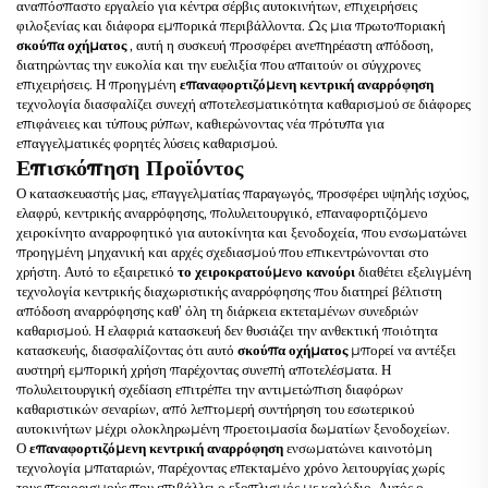
αναπόσπαστο εργαλείο για κέντρα σέρβις αυτοκινήτων, επιχειρήσεις
φιλοξενίας και διάφορα εμπορικά περιβάλλοντα. Ως μια πρωτοποριακή
σκούπα οχήματος
, αυτή η συσκευή προσφέρει ανεπηρέαστη απόδοση,
διατηρώντας την ευκολία και την ευελιξία που απαιτούν οι σύγχρονες
επιχειρήσεις. Η προηγμένη
επαναφορτιζόμενη κεντρική αναρρόφηση
τεχνολογία διασφαλίζει συνεχή αποτελεσματικότητα καθαρισμού σε διάφορες
επιφάνειες και τύπους ρύπων, καθιερώνοντας νέα πρότυπα για
επαγγελματικές φορητές λύσεις καθαρισμού.
Επισκόπηση Προϊόντος
Ο κατασκευαστής μας, επαγγελματίας παραγωγός, προσφέρει υψηλής ισχύος,
ελαφρύ, κεντρικής αναρρόφησης, πολυλειτουργικό, επαναφορτιζόμενο
χειροκίνητο αναρροφητικό για αυτοκίνητα και ξενοδοχεία, που ενσωματώνει
προηγμένη μηχανική και αρχές σχεδιασμού που επικεντρώνονται στο
χρήστη. Αυτό το εξαιρετικό
το χειροκρατούμενο κανούρι
διαθέτει εξελιγμένη
τεχνολογία κεντρικής διαχωριστικής αναρρόφησης που διατηρεί βέλτιστη
απόδοση αναρρόφησης καθ’ όλη τη διάρκεια εκτεταμένων συνεδριών
καθαρισμού. Η ελαφριά κατασκευή δεν θυσιάζει την ανθεκτική ποιότητα
κατασκευής, διασφαλίζοντας ότι αυτό
σκούπα οχήματος
μπορεί να αντέξει
αυστηρή εμπορική χρήση παρέχοντας συνεπή αποτελέσματα. Η
πολυλειτουργική σχεδίαση επιτρέπει την αντιμετώπιση διαφόρων
καθαριστικών σεναρίων, από λεπτομερή συντήρηση του εσωτερικού
αυτοκινήτων μέχρι ολοκληρωμένη προετοιμασία δωματίων ξενοδοχείων.
Ο
επαναφορτιζόμενη κεντρική αναρρόφηση
ενσωματώνει καινοτόμη
τεχνολογία μπαταριών, παρέχοντας επεκταμένο χρόνο λειτουργίας χωρίς
τους περιορισμούς που επιβάλλει ο εξοπλισμός με καλώδιο. Αυτός ο