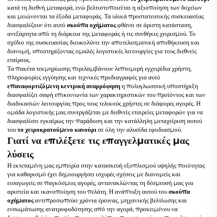
κατά τη διεθνή μεταφορά, ενώ βελτιστοποιείται η αξιοποίηση των δοχείων
και μειώνονται τα έξοδα μεταφοράς. Τα υλικά προστατευτικής συσκευασίας
διασφαλίζουν ότι αυτό
σκούπα οχήματος
φθάνει σε άριστη κατάσταση,
ανεξάρτητα από τη διάρκεια της μεταφοράς ή τις συνθήκες χειρισμού. Το
σχέδιο της συσκευασίας διευκολύνει την αποτελεσματική αποθήκευση και
διανομή, υποστηρίζοντας ομαλές λογιστικές λειτουργίες για τους διεθνείς
εταίρους.
Τα πακέτα τεκμηρίωσης περιλαμβάνουν λεπτομερή εγχειρίδια χρήστη,
πληροφορίες εγγύησης και τεχνικές προδιαγραφές για αυτό
επαναφορτιζόμενη κεντρική αναρρόφηση
η πολυγλωσσική υποστήριξη
διασφαλίζει σαφή επικοινωνία των χαρακτηριστικών του προϊόντος και των
διαδικασιών λειτουργίας προς τους τελικούς χρήστες σε διάφορες αγορές. Η
ομάδα λογιστικής μας συνεργάζεται με διεθνείς εταιρείες μεταφορών για να
διασφαλίσει εγκαίρως την παράδοση και την κατάλληλη μεταχείριση αυτού
του
το χειροκρατούμενο κανούρι
σε όλη την αλυσίδα εφοδιασμού.
Γιατί να επιλέξετε τις επαγγελματικές μας
λύσεις
Η εκτεταμένη μας εμπειρία στην κατασκευή εξοπλισμού υψηλής ποιότητας
για καθαρισμό έχει δημιουργήσει ισχυρές σχέσεις με διανομείς και
εισαγωγείς σε παγκόσμιες αγορές, αντανακλώντας τη δέσμευσή μας για
αριστεία και ικανοποίηση του πελάτη. Η ανάπτυξη αυτού του
σκούπα
οχήματος
αντιπροσωπεύει χρόνια έρευνας, μηχανικής βελτίωσης και
ενσωμάτωσης ανατροφοδότησης από την αγορά, προκειμένου να