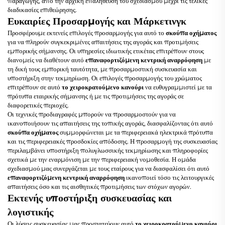
παραγωγής, από την αρχική επαλήθευση του σχεδιασμού μέχρι τις τελικές
διαδικασίες επιθεώρησης.
Ευκαιρίες Προσαρμογής και Μάρκετινγκ
Προσφέρουμε εκτενείς επιλογές προσαρμογής για αυτό το
σκούπα οχήματος
για να πληρούν συγκεκριμένες απαιτήσεις της αγοράς και προτιμήσεις
εμπορικής σήμανσης. Οι υπηρεσίες ιδιωτικής ετικέτας επιτρέπουν στους
διανομείς να διαθέτουν αυτό
επαναφορτιζόμενη κεντρική αναρρόφηση
με
τη δική τους εμπορική ταυτότητα, με προσαρμοστική συσκευασία και
υποστήριξη στην τεκμηρίωση. Οι επιλογές προσαρμογής του χρώματος
επιτρέπουν σε αυτό
το χειροκρατούμενο κανούρι
να ευθυγραμμιστεί με τα
πρότυπα εταιρικής σήμανσης ή με τις προτιμήσεις της αγοράς σε
διαφορετικές περιοχές.
Οι τεχνικές προδιαγραφές μπορούν να προσαρμοστούν για να
ικανοποιήσουν τις απαιτήσεις της τοπικής αγοράς, διασφαλίζοντας ότι αυτό
σκούπα οχήματος
συμμορφώνεται με τα περιφερειακά ηλεκτρικά πρότυπα
και τις περιφερειακές προσδοκίες απόδοσης. Η προσαρμογή της συσκευασίας
περιλαμβάνει υποστήριξη πολυγλωσσικής τεκμηρίωσης και πληροφορίες
σχετικά με την εναρμόνιση με την περιφερειακή νομοθεσία. Η ομάδα
σχεδιασμού μας συνεργάζεται με τους εταίρους για να διασφαλίσει ότι αυτό
επαναφορτιζόμενη κεντρική αναρρόφηση
ικανοποιεί τόσο τις λειτουργικές
απαιτήσεις όσο και τις αισθητικές προτιμήσεις των στόχων αγορών.
Εκτενής υποστήριξη συσκευασίας και
λογιστικής
Οι λύσεις συσκευασίας μας προστατεύουν αυτό
το χειροκρατούμενο κανούρι