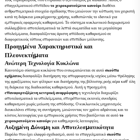
επαγγελματικού επιπέδου
το χειροκρατούμενο κανούρι
διαθέτει
ανθρωπομετρικά στοιχεία σχεδίασης που μειώνουν την κόπωση του χειριστή
κατά τη διάρκεια μακρόχρονης χρήσης, καθιστώντάς το ιδανικό για
εμπορικές εφαρμογές καθαρισμού. Το σύστημα κυκλωνικού διαχωρισμού
συλλαμβάνει αποτελεσματικά τα λεπτά σωματίδια και τα μεγαλύτερα
υπολείμματα, διασφαλίζοντας άριστη απόδοση καθαρισμού σε
διαφορετικούς τύπους επιφανειών και επιπέδων μόλυνσης.
Προηγμένα Χαρακτηριστικά και
Πλεονεκτήματα
Ανώτερη Τεχνολογία Κυκλώνα
Καινοτόμο σύστημα κυκλώνα που ενσωματώνεται σε αυτό
σκούπα
οχήματος
διασφαλίζει διατήρηση της απορροφητικής ισχύος μέσω πρόληψης
της φραξίματος των φίλτρων και διατήρησης της βέλτιστης ροής αέρα καθ’ όλη
τη διάρκεια της διαδικασίας καθαρισμού. Αυτή η προηγμένη
επαναφορτιζόμενη κεντρική αναρρόφηση
η τεχνολογία διαχωρίζει
αποτελεσματικά τα υπολείμματα, επιτρέποντας εκτενείς συνεδρίες
καθαρισμού χωρίς μείωση της απόδοσης. Ο κυκλωνικός μηχανισμός
διευκολύνει επίσης τη συντήρηση, μειώνοντας τον χρόνο αδράνειας και το
κόστος λειτουργίας για εμπορικούς χρήστες που βασίζονται σε αυτό
το
χειροκρατούμενο κανούρι
για καθημερινές λειτουργίες.
Αυξημένη Δύναμη και Αποτελεσματικότητα
Παρόλο που έχει ελαφρύ σχεδιασμό, αυτό το επαγγελματικό
σκούπα
οχήματος
παρέχει εξαιρετική δύναμη αναρρόφησης συγκρίσιμη με εκείνη