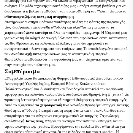
δημιουργηθεί ένα προϊόν που να καλύπτει πραγματικά τις επαγγελματικές
ανάγκες. Η ομάδα τεχνικής υποστήριξης μας παρέχει συνεχή βοήθεια για να
διασφαλιστεί η βέλτιστη απόδοση και η ικανοποίηση του πελάτη με αυτό το
επαναφορτιζόμενη κεντρική αναρρόφηση
.
Διατηρούμε αυστηρά πρότυπα ποιότητας σε όλες τις φάσεις της παραγωγής
μας, διασφαλίζοντας συνεπή απόδοση και αξιοπιστία για αυτό το
το
χειροκρατούμενο κανούρι
σε όλες τις παρτίδες παραγωγής. Η δέσμευσή μας
για καινοτομία οδηγεί σε συνεχή βελτίωση των προϊόντων, ενσωματώνοντας
τις πιο πρόσφατες τεχνολογικές εξελίξεις για να διατηρήσουμε τα
ανταγωνιστικά πλεονεκτήματα των εταίρων μας. Το αποδεδειγμένο ιστορικό
των
σκούπα οχήματος
προϊόντων μας σε απαιτητικά εμπορικά
περιβάλλοντα αποδεικνύει την αφοσίωσή μας στη μηχανική αριστεία και
στην επιτυχία των πελατών μας.
Συμπέρασμα
Επαγγελματικού Κατασκευαστή Φορητού Επαναφορτιζόμενου Κεντρικού
Αναρροφητή Υψηλής Ισχύος, Ελαφρού Βάρους, Κυκλωνικού και
Πολυλειτουργικού για Αυτοκίνητα και Ξενοδοχεία αποτελεί την κορύφωση
της φορητής τεχνολογίας καθαρισμού, συνδυάζοντας προηγμένη μηχανική με
πρακτική λειτουργικότητα για να εξυπηρετεί διάφορες εμπορικές εφαρμογές.
Αυτό το εξαιρετικό
το χειροκρατούμενο κανούρι
προσφέρει επαγγελματικής
ποιότητας απόδοση, διατηρώντας τη φορητότητα και την ευκολία που είναι
απαραίτητες για τις σύγχρονες επιχειρηματικές λειτουργίες. Ως ανώτερη
σκούπα οχήματος
λύση, πληροί τα αυστηρά πρότυπα των επαγγελματιών
της αυτοκινητοβιομηχανίας, προσφέροντας την ευελιξία που απαιτείται για
εφαρμογές καθαρισμού στον τομέα της φιλοξενίας και του εμπορίου. Η