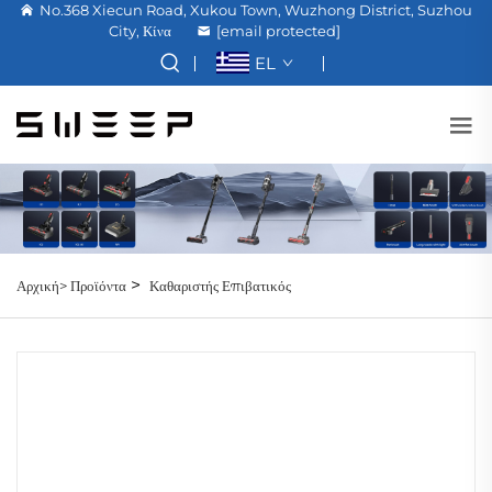
No.368 Xiecun Road, Xukou Town, Wuzhong District, Suzhou
City, Κίνα
[email protected]
EL
>
Αρχική>
Προϊόντα
Καθαριστής Επιβατικός