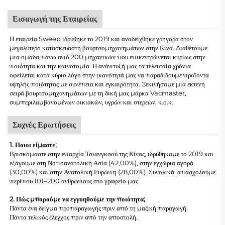
Εισαγωγή της Εταιρείας
Η εταιρεία Sweep ιδρύθηκε το 2019 και αναδείχθηκε γρήγορα στον
μεγαλύτερο κατασκευαστή βουρτσομηχανημάτων στην Κίνα. Διαθέτουμε
μια ομάδα πάνω από 200 μηχανικών που επικεντρώνεται κυρίως στην
ποιότητα και την καινοτομία. Η ανάπτυξή μας τα τελευταία χρόνια
οφείλεται κατά κύριο λόγο στην ικανότητά μας να παραδίδουμε προϊόντα
υψηλής ποιότητας με συνέπεια και εγκαιρότητα. Ξεκινήσαμε μια εκτενή
σειρά βουρτσομηχανημάτων με τη δική μας μάρκα Vacmaster,
συμπεριλαμβανομένων οικιακών, υγρών και στερεών, κ.ο.κ.
Συχνές Ερωτήσεις
1. Ποιοι είμαστε;
Βρισκόμαστε στην επαρχία Τσιανγκσού της Κίνας, ιδρύθηκαμε το 2019 και
εξάγουμε στη Νοτιοανατολική Ασία (42,00%), στην εγχώρια αγορά
(30,00%) και στην Ανατολική Ευρώπη (28,00%). Συνολικά, απασχολούμε
περίπου 101–200 ανθρώπους στο γραφείο μας.
2. Πώς μπορούμε να εγγυηθούμε την ποιότητα;
Πάντα ένα δείγμα προπαραγωγής πριν από τη μαζική παραγωγή.
Πάντα τελικός έλεγχος πριν από την αποστολή.