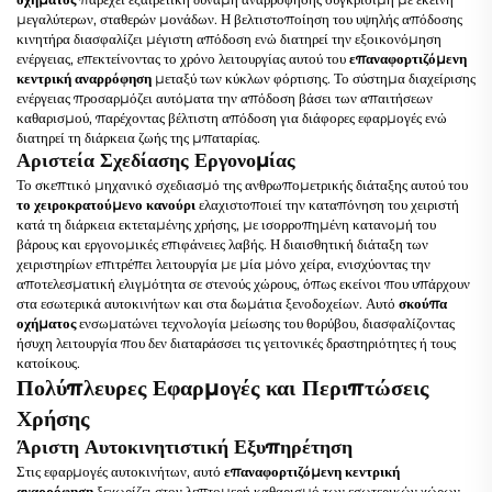
μεγαλύτερων, σταθερών μονάδων. Η βελτιστοποίηση του υψηλής απόδοσης
κινητήρα διασφαλίζει μέγιστη απόδοση ενώ διατηρεί την εξοικονόμηση
ενέργειας, επεκτείνοντας το χρόνο λειτουργίας αυτού του
επαναφορτιζόμενη
κεντρική αναρρόφηση
μεταξύ των κύκλων φόρτισης. Το σύστημα διαχείρισης
ενέργειας προσαρμόζει αυτόματα την απόδοση βάσει των απαιτήσεων
καθαρισμού, παρέχοντας βέλτιστη απόδοση για διάφορες εφαρμογές ενώ
διατηρεί τη διάρκεια ζωής της μπαταρίας.
Αριστεία Σχεδίασης Εργονομίας
Το σκεπτικό μηχανικό σχεδιασμό της ανθρωπομετρικής διάταξης αυτού του
το χειροκρατούμενο κανούρι
ελαχιστοποιεί την καταπόνηση του χειριστή
κατά τη διάρκεια εκτεταμένης χρήσης, με ισορροπημένη κατανομή του
βάρους και εργονομικές επιφάνειες λαβής. Η διαισθητική διάταξη των
χειριστηρίων επιτρέπει λειτουργία με μία μόνο χείρα, ενισχύοντας την
αποτελεσματική ελιγμότητα σε στενούς χώρους, όπως εκείνοι που υπάρχουν
στα εσωτερικά αυτοκινήτων και στα δωμάτια ξενοδοχείων. Αυτό
σκούπα
οχήματος
ενσωματώνει τεχνολογία μείωσης του θορύβου, διασφαλίζοντας
ήσυχη λειτουργία που δεν διαταράσσει τις γειτονικές δραστηριότητες ή τους
κατοίκους.
Πολύπλευρες Εφαρμογές και Περιπτώσεις
Χρήσης
Άριστη Αυτοκινητιστική Εξυπηρέτηση
Στις εφαρμογές αυτοκινήτων, αυτό
επαναφορτιζόμενη κεντρική
αναρρόφηση
ξεχωρίζει στον λεπτομερή καθαρισμό των εσωτερικών χώρων,