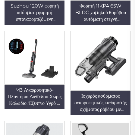
Suzhou 120W φορητή
Φορητή 11KPA 65W
ασύρματη φορητή
BLDC χαμηλού θορύβου
επαναφορτιζόμενη
αυτόματη στεγνή
ηλεκτρική σκούπα χωρίς
ηλεκτρική σκούπα
σακούλα HEPA για
αυτοκινήτου χωρίς
αυτοκίνητο και ξενοδοχείο
σακούλα, ισχυρή φορητή
μηχανή χωρίς ψήκτρες
USB για χρήση σε
ξενοδοχείο
M3 Αναρροφητικό-
Ισχυρός ασύρματος
Πλυντήριο Δαπέδου Χωρίς
αναρροφητικός καθαριστής
Καλώδιο, Έξυπνο Υγρό &
σχήματος ράβδου με
Ξηρό Αναρροφητικό
ασύγχρονο κινητήρα,
λειτουργία καθαρισμού
σκόνης με βούρτσα,