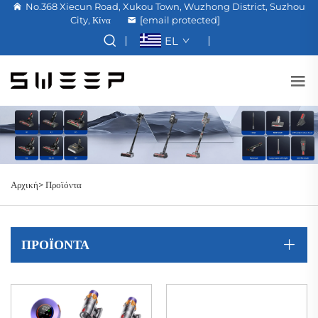
No.368 Xiecun Road, Xukou Town, Wuzhong District, Suzhou
City, Κίνα
[email protected]
EL
Αρχική>
Προϊόντα
ΠΡΟΪΌΝΤΑ