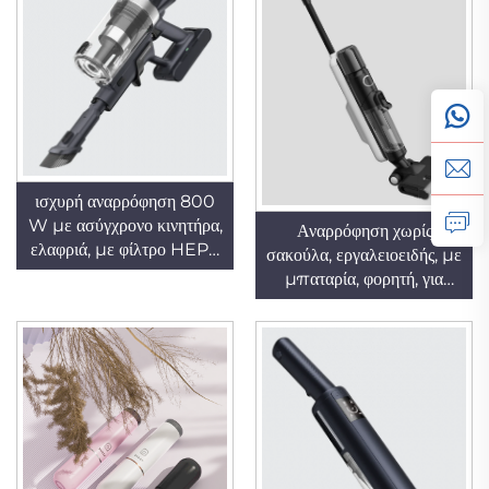
επαναφορτιζόμενος και με
έξυπνη LED οθόνη
ισχυρή αναρρόφηση 800
W με ασύγχρονο κινητήρα,
Αναρρόφηση χωρίς
ελαφριά, με φίλτρο HEPA
σακούλα, εργαλειοειδής, με
και λειτουργία σάρωσης
μπαταρία, φορητή, για
σκόνης,
υγρά και στερεά, με
επαναφορτιζόμενη, χωρίς
πλυντήριμο φίλτρο για
καλώδιο, εργαλειοειδής/
οικιακή και ξενοδοχειακή
κατακόρυφη αναρρόφηση
χρήση