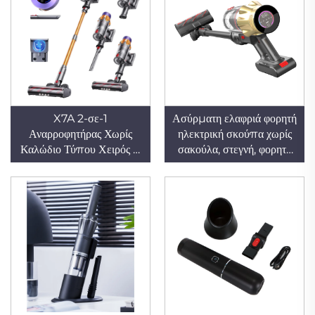
X7A 2-σε-1
Ασύρματη ελαφριά φορητή
Αναρροφητήρας Χωρίς
ηλεκτρική σκούπα χωρίς
Καλώδιο Τύπου Χειρός &
σακούλα, στεγνή, φορητή
Ράβδου με Ασύγχρονο
κυκλώνα με ραβδί για
Κινητήρα για Χρήση σε
καθαρισμό χαλιών
Αυτοκίνητο και Σπίτι
κατοικίδιων ζώων, οικιακή
και ξενοδοχειακή χρήση