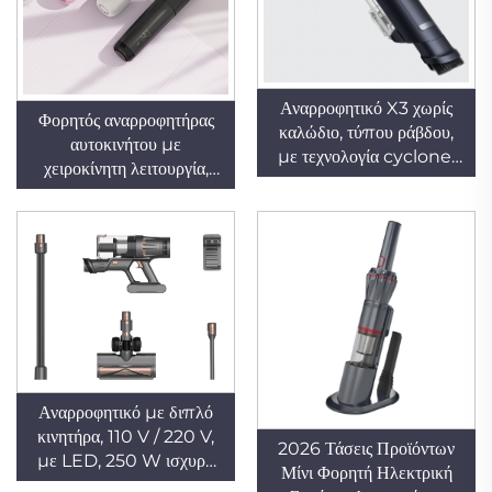
Αναρροφητικό X3 χωρίς
Φορητός αναρροφητήρας
καλώδιο, τύπου ράβδου,
αυτοκινήτου με
με τεχνολογία cyclone,
χειροκίνητη λειτουργία,
φορητό για καθαρισμό
USB, λιθιο-ϊονική
τριχών κατοικίδιων και
μπαταρία, ξηρά
χαλιών, με αναδιπλούμενο
αναρρόφηση χωρίς
σωλήνα και αποσπώμενο
σακούλα, υψηλής ισχύος
ξηρό μοντέλο για
65 W, συνεχούς ρεύματος
ξενοδοχεία
με κινητήρα βούρτσας,
εγγύηση 1 έτους,
μικροσκοπικός
σχεδιασμός
Αναρροφητικό με διπλό
κινητήρα, 110 V / 220 V,
2026 Τάσεις Προϊόντων
με LED, 250 W ισχυρή
Μίνι Φορητή Ηλεκτρική
αναρρόφηση, ασύρματο,