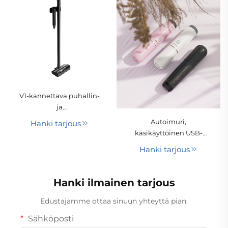
V1-kannettava puhallin-
ja
imupihtivakuumipuhallin
Autoimuri,
Hanki tarjous
käsikäyttöinen USB-
liitännällä varustettu
Hanki tarjous
litiumakku,
kuivaimurointi, pussiton,
korkeatehoinen 65 W:n
Hanki ilmainen tarjous
tasavirtamoottori ja
harjamoottori, 1 vuoden
Edustajamme ottaa sinuun yhteyttä pian.
takuu, pienikokoinen
Sähköposti
suunnittelu