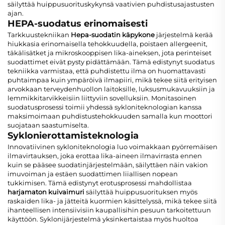
säilyttää huippusuorituskykynsä vaativien puhdistusajastusten
ajan.
HEPA-suodatus erinomaisesti
Tarkkuustekniikan
Hepa-suodatin käpykone
järjestelmä kerää
hiukkasia erinomaisella tehokkuudella, poistaen allergeenit,
täkälisätket ja mikroskooppisen lika-aineksen, jota perinteiset
suodattimet eivät pysty pidättämään. Tämä edistynyt suodatus
tekniikka varmistaa, että puhdistettu ilma on huomattavasti
puhtaimpaa kuin ympäröivä ilmapiiri, mikä tekee siitä erityisen
arvokkaan terveydenhuollon laitoksille, luksusmukavuuksiin ja
lemmikkitarvikkeisiin liittyviin sovelluksiin. Monitasoinen
suodatusprosessi toimii yhdessä sykloniteknologian kanssa
maksimoimaan puhdistustehokkuuden samalla kun moottori
suojataan saastumiselta.
Syklonierottamisteknologia
Innovatiivinen sykloniteknologia luo voimakkaan pyörremäisen
ilmavirtauksen, joka erottaa lika-aineen ilmavirrasta ennen
kuin se pääsee suodatinjärjestelmään, säilyttäen näin vakion
imuvoiman ja estäen suodattimen liiallisen nopean
tukkimisen. Tämä edistynyt erotusprosessi mahdollistaa
harjamaton kuivaimuri
säilyttää huippusuorituksen myös
raskaiden lika- ja jätteitä kuormien käsittelyssä, mikä tekee siitä
ihanteellisen intensiivisiin kaupallisihin pesuun tarkoitettuun
käyttöön. Syklonijärjestelmä yksinkertaistaa myös huoltoa