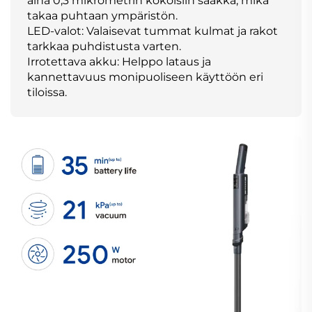
aina 0,3 mikrometrin kokoisiin saakka, mikä
takaa puhtaan ympäristön.
LED-valot: Valaisevat tummat kulmat ja rakot
tarkkaa puhdistusta varten.
Irrotettava akku: Helppo lataus ja
kannettavuus monipuoliseen käyttöön eri
tiloissa.