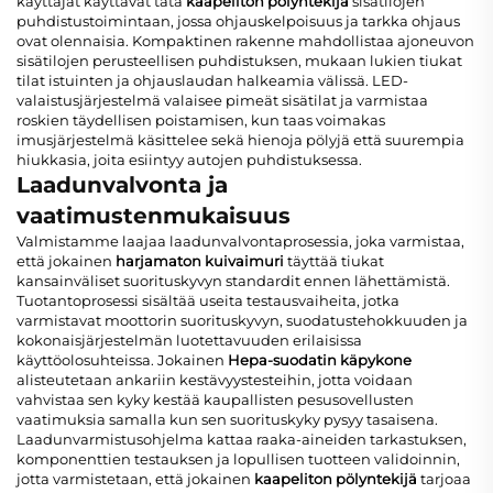
käyttäjät käyttävät tätä
kaapeliton pölyntekijä
sisätilojen
puhdistustoimintaan, jossa ohjauskelpoisuus ja tarkka ohjaus
ovat olennaisia. Kompaktinen rakenne mahdollistaa ajoneuvon
sisätilojen perusteellisen puhdistuksen, mukaan lukien tiukat
tilat istuinten ja ohjauslaudan halkeamia välissä. LED-
valaistusjärjestelmä valaisee pimeät sisätilat ja varmistaa
roskien täydellisen poistamisen, kun taas voimakas
imusjärjestelmä käsittelee sekä hienoja pölyjä että suurempia
hiukkasia, joita esiintyy autojen puhdistuksessa.
Laadunvalvonta ja
vaatimustenmukaisuus
Valmistamme laajaa laadunvalvontaprosessia, joka varmistaa,
että jokainen
harjamaton kuivaimuri
täyttää tiukat
kansainväliset suorituskyvyn standardit ennen lähettämistä.
Tuotantoprosessi sisältää useita testausvaiheita, jotka
varmistavat moottorin suorituskyvyn, suodatus­tehokkuuden ja
kokonaisjärjestelmän luotettavuuden erilaisissa
käyttöolosuhteissa. Jokainen
Hepa-suodatin käpykone
alisteutetaan ankariin kestävyystesteihin, jotta voidaan
vahvistaa sen kyky kestää kaupallisten pesu­sovellusten
vaatimuksia samalla kun sen suorituskyky pysyy tasaisena.
Laadunvarmistusohjelma kattaa raaka-aineiden tarkastuksen,
komponenttien testauksen ja lopullisen tuotteen validoinnin,
jotta varmistetaan, että jokainen
kaapeliton pölyntekijä
tarjoaa