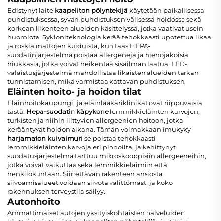
Edistynyt laite
kaapeliton pölyntekijä
käytetään paikallisessa
puhdistuksessa, syvän puhdistuksen välisessä hoidossa sekä
korkean liikenteen alueiden käsittelyssä, jotka vaativat usein
huomiota. Sykloniteknologia kerää tehokkaasti upotettua likaa
ja roskia mattojen kuiduista, kun taas HEPA-
suodatinjärjestelmä poistaa allergeneja ja hienojakoisia
hiukkasia, jotka voivat heikentää sisäilman laatua. LED-
valaistusjärjestelmä mahdollistaa likaisten alueiden tarkan
tunnistamisen, mikä varmistaa kattavan puhdistuksen.
Eläinten hoito- ja hoidon tilat
Eläinhoitokaupungit ja eläinlääkäriklinikat ovat riippuvaisia
tästä.
Hepa-suodatin käpykone
lemmikkieläinten karvojen,
turkisten ja niihin liittyvien allergeenien hoitoon, jotka
kerääntyvät hoidon aikana. Tämän voimakkaan imukyky
harjamaton kuivaimuri
se poistaa tehokkaasti
lemmikkieläinten karvoja eri pinnoilta, ja kehittynyt
suodatusjärjestelmä tarttuu mikroskooppisiin allergeeneihin,
jotka voivat vaikuttaa sekä lemmikkieläimiin että
henkilökuntaan. Siirrettävän rakenteen ansiosta
siivoamisalueet voidaan siivota välittömästi ja koko
rakennuksen terveystila säilyy.
Autonhoito
Ammattimaiset autojen yksityiskohtaisten palveluiden