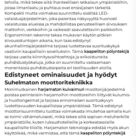
teholla, mikä tekee siitä ihanteellisen ratkaisun ympäristöihin,
joissa ilmanlaatu ja puhtaus ovat ensisijaisen tärkeitä.
Kompakti mutta voimakas suunnittelu sisältää LED-
valaistusjärjestelmän, joka parantaa näkyvyyttä huonosti
valaistuissa alueissa ja mahdollistaa perusteellisen siivouksen
mattoihin, verkkoihin ja vaikeasti saavutettaviin paikkoihin.
Ergonominen rakenne takaa mukavan käytön pitkien
siivousistuntojen aikana, kun taas edistynyt
akunhallintajärjestelmä tarjoaa luotettavaa suorituskykyä
vaativiin kaupallisiin sovelluksiin. Tämä
kaapeliton pölyntekijä
tarjoaa useita kiinnitysvaihtoehtoja ja erikoistuneita
puhdistustyökaluja, jotka on suunniteltu vastaamaan
monenlaisia puhdistustarpeita eri teollisuuden aloilla.
Edistyneet ominaisuudet ja hyödyt
Suhelmaton moottoritekniikka
Monimutkainen
harjamaton kuivaimuri
moottorijärjestelmä
poistaa perinteisiin harjamoihin moottoreihin liittyvät kulumis-
ja huoltongelmat ja tarjoaa erinomaisen suorituskyvyn
luotettavuuden kaupallisissa ympäristöissä. Tämä edistynyt
moottorisuunnittelu tuottaa voimakasta imutehoa samalla kun
se toimii vähämeluisesti, mikä tekee siitä sopivan meluherkille
ympäristöille, kuten luksushotelleille ja korkeatasoisille
kaupallisille tiloille. Harjamaton teknologia edistää myös akun
käyttöikää, mikä varmistaa, että tämä
kaapeliton pölyntekijä