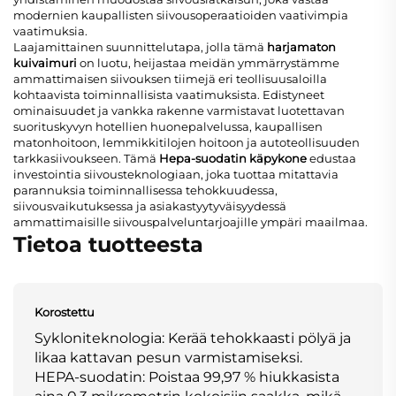
modernien kaupallisten siivousoperaatioiden vaativimpia
vaatimuksia.
Laajamittainen suunnittelutapa, jolla tämä
harjamaton
kuivaimuri
on luotu, heijastaa meidän ymmärrystämme
ammattimaisen siivouksen tiimejä eri teollisuusaloilla
kohtaavista toiminnallisista vaatimuksista. Edistyneet
ominaisuudet ja vankka rakenne varmistavat luotettavan
suorituskyvyn hotellien huonepalvelussa, kaupallisen
matonhoitoon, lemmikkitilojen hoitoon ja autoteollisuuden
tarkkasiivoukseen. Tämä
Hepa-suodatin käpykone
edustaa
investointia siivousteknologiaan, joka tuottaa mitattavia
parannuksia toiminnallisessa tehokkuudessa,
siivousvaikutuksessa ja asiakastyytyväisyydessä
ammattimaisille siivouspalveluntarjoajille ympäri maailmaa.
Tietoa tuotteesta
Korostettu
Sykloniteknologia: Kerää tehokkaasti pölyä ja
likaa kattavan pesun varmistamiseksi.
HEPA-suodatin: Poistaa 99,97 % hiukkasista