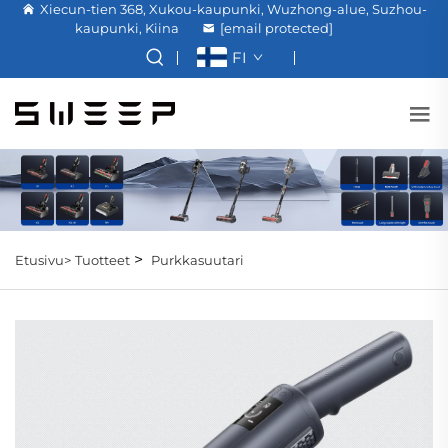
Xiecun-tien 368, Xukou-kaupunki, Wuzhong-alue, Suzhou-
kaupunki, Kiina
[email protected]
FI
>
Etusivu>
Tuotteet
Purkkasuutari