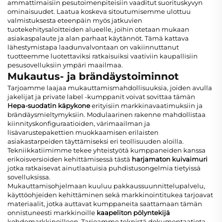
ammattimaisiin pesutoimenpiteisiin vaaditut suorituskyvyn
ominaisuudet. Laatua koskeva sitoutumisemme ulottuu
valmistuksesta eteenpäin myös jatkuvien
tuotekehitysaloitteiden alueelle, joihin otetaan mukaan
asiakaspalaute ja alan parhaat käytännöt. Tämä kattava
lähestymistapa laadunvalvontaan on vakiinnuttanut
tuotteemme luotettaviksi ratkaisuiksi vaativiin kaupallisiin
pesusovelluksiin ympäri maailmaa.
Mukautus- ja brändäystoiminnot
Tarjoamme laajaa mukauttamismahdollisuuksia, joiden avulla
jakelijat ja private label -kumppanit voivat sovittaa tämän
Hepa-suodatin käpykone
erityisiin markkinavaatimuksiin ja
brändäysmieltymyksiin. Modulaarinen rakenne mahdollistaa
kiinnityskonfiguraatioiden, värimaailman ja
lisävarustepakettien muokkaamisen erilaisten
asiakastarpeiden täyttämiseksi eri teollisuuden aloilla.
Tekniikkatiimimme tekee yhteistyötä kumppaneiden kanssa
erikoisversioiden kehittämisessä tästä
harjamaton kuivaimuri
jotka ratkaisevat ainutlaatuisia puhdistusongelmia tietyissä
sovelluksissa.
Mukauttamisohjelmaan kuuluu pakkaussuunnittelupalvelu,
käyttöohjeiden kehittäminen sekä markkinointitukea tarjoavat
materiaalit, jotka auttavat kumppaneita saattamaan tämän
onnistuneesti markkinoille
kaapeliton pölyntekijä
kohdemarkkinoilleen. Tarjoamme teknistä dokumentaatiota,