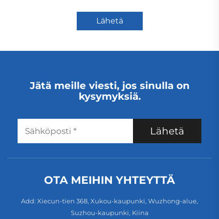
Lähetä
Jätä meille viesti, jos sinulla on
kysymyksiä.
Lähetä
OTA MEIHIN YHTEYTTÄ
Add: Xiecun-tien 368, Xukou-kaupunki, Wuzhong-alue,
Suzhou-kaupunki, Kiina