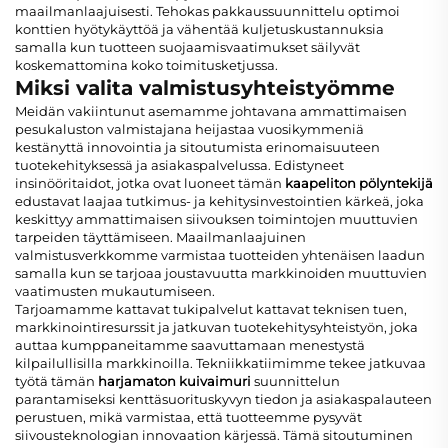
maailmanlaajuisesti. Tehokas pakkaussuunnittelu optimoi
konttien hyötykäyttöä ja vähentää kuljetuskustannuksia
samalla kun tuotteen suojaamisvaatimukset säilyvät
koskemattomina koko toimitusketjussa.
Miksi valita valmistusyhteistyömme
Meidän vakiintunut asemamme johtavana ammattimaisen
pesukaluston valmistajana heijastaa vuosikymmeniä
kestänyttä innovointia ja sitoutumista erinomaisuuteen
tuotekehityksessä ja asiakaspalvelussa. Edistyneet
insinööritaidot, jotka ovat luoneet tämän
kaapeliton pölyntekijä
edustavat laajaa tutkimus- ja kehitysinvestointien kärkeä, joka
keskittyy ammattimaisen siivouksen toimintojen muuttuvien
tarpeiden täyttämiseen. Maailmanlaajuinen
valmistusverkkomme varmistaa tuotteiden yhtenäisen laadun
samalla kun se tarjoaa joustavuutta markkinoiden muuttuvien
vaatimusten mukautumiseen.
Tarjoamamme kattavat tukipalvelut kattavat teknisen tuen,
markkinointiresurssit ja jatkuvan tuotekehitysyhteistyön, joka
auttaa kumppaneitamme saavuttamaan menestystä
kilpailullisilla markkinoilla. Tekniikkatiimimme tekee jatkuvaa
työtä tämän
harjamaton kuivaimuri
suunnittelun
parantamiseksi kenttäsuorituskyvyn tiedon ja asiakaspalauteen
perustuen, mikä varmistaa, että tuotteemme pysyvät
siivousteknologian innovaation kärjessä. Tämä sitoutuminen