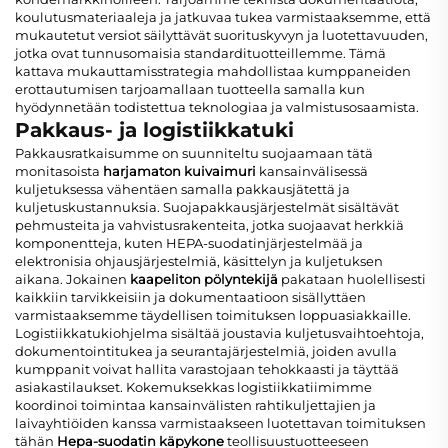
koulutusmateriaaleja ja jatkuvaa tukea varmistaaksemme, että
mukautetut versiot säilyttävät suorituskyvyn ja luotettavuuden,
jotka ovat tunnusomaisia standardituotteillemme. Tämä
kattava mukauttamisstrategia mahdollistaa kumppaneiden
erottautumisen tarjoamallaan tuotteella samalla kun
hyödynnetään todistettua teknologiaa ja valmistusosaamista.
Pakkaus- ja logistiikkatuki
Pakkausratkaisumme on suunniteltu suojaamaan tätä
monitasoista
harjamaton kuivaimuri
kansainvälisessä
kuljetuksessa vähentäen samalla pakkausjätettä ja
kuljetuskustannuksia. Suojapakkausjärjestelmät sisältävät
pehmusteita ja vahvistusrakenteita, jotka suojaavat herkkiä
komponentteja, kuten HEPA-suodatinjärjestelmää ja
elektronisia ohjausjärjestelmiä, käsittelyn ja kuljetuksen
aikana. Jokainen
kaapeliton pölyntekijä
pakataan huolellisesti
kaikkiin tarvikkeisiin ja dokumentaatioon sisällyttäen
varmistaaksemme täydellisen toimituksen loppuasiakkaille.
Logistiikkatukiohjelma sisältää joustavia kuljetusvaihtoehtoja,
dokumentointitukea ja seurantajärjestelmiä, joiden avulla
kumppanit voivat hallita varastojaan tehokkaasti ja täyttää
asiakastilaukset. Kokemuksekkas logistiikkatiimimme
koordinoi toimintaa kansainvälisten rahtikuljettajien ja
laivayhtiöiden kanssa varmistaakseen luotettavan toimituksen
tähän
Hepa-suodatin käpykone
teollisuustuotteeseen