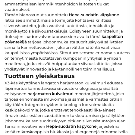
ammattimaisen lemmikintenhoidon laitosten tiukat
vaatimukset.
Tämän hienostunut suunnittelu
Hepa-suodatin käpykone
ratkaisee ammattimaisia toimijoita kohtaavia kriittisiä
siivoushaasteita, jotka vaativat luotettavia, tehokkaita ja
monikäyttöisiä siivousratkaisuja. Edistyneen suunnittelun ja
tiukkojen laadunvalvontaprosessien avulla tämä
kaapeliton
pölyntekijä
tarjoaa johdonmukaista suorituskykyä säilyttäen
samalla kannettavuuden, joka on välttämätöntä vaativissa
kaupallisissa ympäristöissä. Sitoutumisemme erinomaisuuteen
on tehnyt meistä luotettavan kumppanin yrityksille ympäri
maailmaa, jotka etsivät huippuluokan siivouslaitteita, joissa
yhdistyvät innovaatio ja käytännöllinen toiminnallisuus.
Tuotteen yleiskatsaus
X3-käsikäyttöinen langaton harjamaton kuivaimuri edustaa
läpimurtoa kannettavassa siivousteknologiassa ja sisältää
edistyneen
harjamaton kuivaimuri
moottorijärjestelmä, joka
tarjoaa erinomaista imuvoimaa ja samalla varmistaa pitkän
käyttöiän. Integroitu sykloniteknologia luo voimakkaita
keskipakovoimia, jotka erottavat tehokkaasti lika-aineet
ilmavirrasta, estäen suodattimen tukkeutumisen ja säilyttäen
johdonmukaisen suorituskyvyn pitkien siivousistuntojen ajan.
Tämä innovatiivinen
Hepa-suodatin käpykone
järjestelmä
kerää mikroskooppisia hiukkasia ja allergeenejä erinomaisella