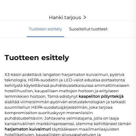
Hanki tarjous
Tuotteen esittely
Suositellut tuotteet
Tuotteen esittely
X3-käsin pidettävä langaton harjamaton kuivaimuri, pyörivä
teknologia, HEPA-suodatin ja LED-valot edustaa portaatonta
kehitystä käytettävissä puhdistusratkaisuissa ammattimaiseen
hotellihuollon, kaupallisen mattojen hoitoon ja erityiseen
lemmikkien hoitoon. Tämä edistynyt
kaapeliton pölyntekijä
sisältää viimeisimmän pyörivän erotusteknologian ja tarkasti
suunnitellun HEPA-suodatusjärjestelmän, joka tarjoaa
kompromissiton suorituskyvyn monenlaisiin
puhdistustehtäviin. Johtavana valmistajana, jolla on laaja
kansainvälinen markkinapresenssi, olemme kehittäneet tämän
harjamaton kuivaimuri
täyttääkseen maailmanlaajuisten
hotelliketjujen, kaupallisten siivouspalvelujen ja