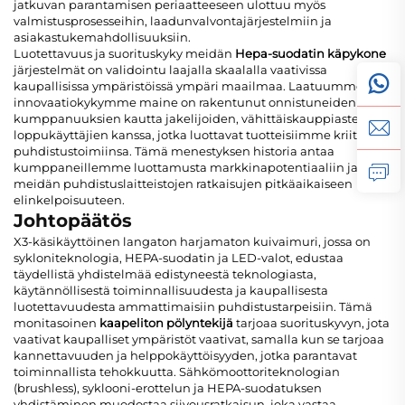
jatkuvan parantamisen periaatteeseen ulottuu myös
valmistusprosesseihin, laadunvalvontajärjestelmiin ja
asiakastukemahdollisuuksiin.
Luotettavuus ja suorituskyky meidän
Hepa-suodatin käpykone
järjestelmät on validointu laajalla skaalalla vaativissa
kaupallisissa ympäristöissä ympäri maailmaa. Laatuumme ja
innovaatiokykymme maine on rakentunut onnistuneiden
kumppanuuksien kautta jakelijoiden, vähittäiskauppiasten ja
loppukäyttäjien kanssa, jotka luottavat tuotteisiimme kriittisiin
puhdistustoimiinsa. Tämä menestyksen historia antaa
kumppaneillemme luottamusta markkinapotentiaaliin ja
meidän puhdistuslaitteistojen ratkaisujen pitkäaikaiseen
elinkelpoisuuteen.
Johtopäätös
X3-käsikäyttöinen langaton harjamaton kuivaimuri, jossa on
sykloniteknologia, HEPA-suodatin ja LED-valot, edustaa
täydellistä yhdistelmää edistyneestä teknologiasta,
käytännöllisestä toiminnallisuudesta ja kaupallisesta
luotettavuudesta ammattimaisiin puhdistustarpeisiin. Tämä
monitasoinen
kaapeliton pölyntekijä
tarjoaa suorituskyvyn, jota
vaativat kaupalliset ympäristöt vaativat, samalla kun se tarjoaa
kannettavuuden ja helppokäyttöisyyden, jotka parantavat
toiminnallista tehokkuutta. Sähkömoottoriteknologian
(brushless), syklooni-erottelun ja HEPA-suodatuksen
yhdistäminen muodostaa siivousratkaisun, joka vastaa