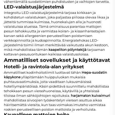
vähentämällä suodattimien puhdistusten ja vaihtojen tarvetta.
LED-valaistusjärjestelmä
Integroitu LED-valaistusjärjestelmä tarjoaa kirkkaan ja
kohdistetun valaistuksen, joka paljastaa piilossa olevaa likaa ja
jätteitä tummissa kulmissa, huonekalujen alla ja huonosti
valaistuissa alueissa. Tämä ominaisuus parantaa mattojen
pesun tehokkuutta ja varmistaa koiran- ja kissanharrastajien
karvan sekä allergeenien perusteellisen poistamisen
verkkopinnoilta ja kudospinnoilta. Energiatehokas LED-
järjestelmä toimii ilman merkittävää vaikutusta akun kestoon,
mikä mahdollistaa tämän
kaapeliton pölyntekijä
tarjoaman
kattavan pesusuorituksen kaikissa valaistusoloissa.
Ammatilliset sovellukset ja käyttötavat
Hotelli- ja ravintola-alan yritykset
Ammatilliset kodinhoitotiimit luottavat tähän
Hepa-suodatin
käpykone
ylläpitämään huippuluokan mukaisia
puhtausvaatimuksia, joita vaaditaan luksusmäisissä
hotelliympäristöissä. Käsin pidettävä suunnittelu mahdollistaa
tehokkaan pesun vierashuoneissa, käytävillä ja yhteisissä
tiloissa ilman sähköjohtojen rajoituksia.
harjamaton kuivaimuri
mahdollistaa siivoojien työskentelyn vieraan asuttua aikaa
häiritsemättä vieraita, kun taas voimakas imuteho varmistaa
roskien perusteellisen poiston mattoista ja verhoiluista.
Kaupallinen mattojen hoito