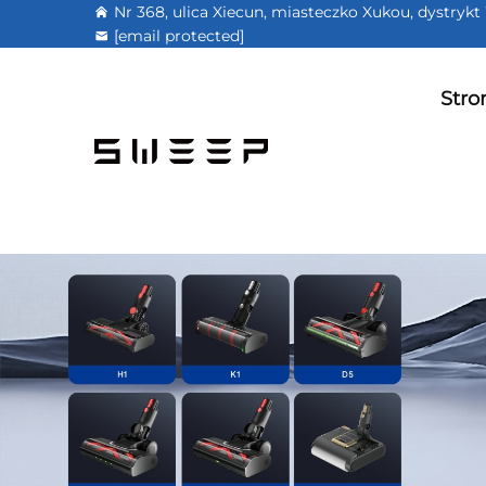
Nr 368, ulica Xiecun, miasteczko Xukou, dystry
[email protected]
Stro