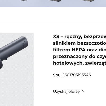
X3 – ręczny, bezprz
silnikiem bezszczot
filtrem HEPA oraz di
przeznaczony do czy
hotelowych, zwierz
1601703193546
Spu:
Uzyskaj ofertę