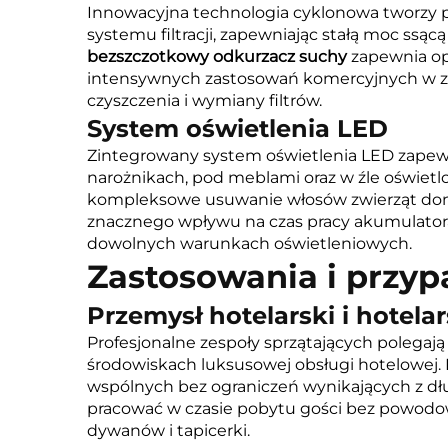
Innowacyjna technologia cyklonowa tworzy po
systemu filtracji, zapewniając stałą moc ssą
bezszczotkowy odkurzacz suchy
zapewnia op
intensywnych zastosowań komercyjnych w zak
czyszczenia i wymiany filtrów.
System oświetlenia LED
Zintegrowany system oświetlenia LED zapewni
narożnikach, pod meblami oraz w źle oświet
kompleksowe usuwanie włosów zwierząt domo
znacznego wpływu na czas pracy akumulatora
dowolnych warunkach oświetleniowych.
Zastosowania i przyp
Przemysł hotelarski i hotelar
Profesjonalne zespoły sprzątających polegaj
środowiskach luksusowej obsługi hotelowej. 
wspólnych bez ograniczeń wynikających z dł
pracować w czasie pobytu gości bez powodo
dywanów i tapicerki.