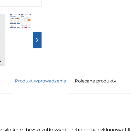
Produkt wprowadzenie
Polecane produkty
silnikiem bezszczotkowym, technologią cyklonową, fil