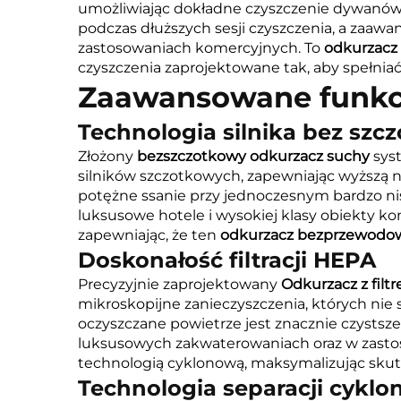
umożliwiając dokładne czyszczenie dywanów
podczas dłuższych sesji czyszczenia, a zaa
zastosowaniach komercyjnych. To
odkurzac
czyszczenia zaprojektowane tak, aby spełni
Zaawansowane funkcj
Technologia silnika bez szc
Złożony
bezszczotkowy odkurzacz suchy
sys
silników szczotkowych, zapewniając wyższą 
potężne ssanie przy jednoczesnym bardzo nis
luksusowe hotele i wysokiej klasy obiekty k
zapewniając, że ten
odkurzacz bezprzewod
Doskonałość filtracji HEPA
Precyzyjnie zaprojektowany
Odkurzacz z fil
mikroskopijne zanieczyszczenia, których nie s
oczyszczane powietrze jest znacznie czystsz
luksusowych zakwaterowaniach oraz w zastoso
technologią cyklonową, maksymalizując skute
Technologia separacji cyklo