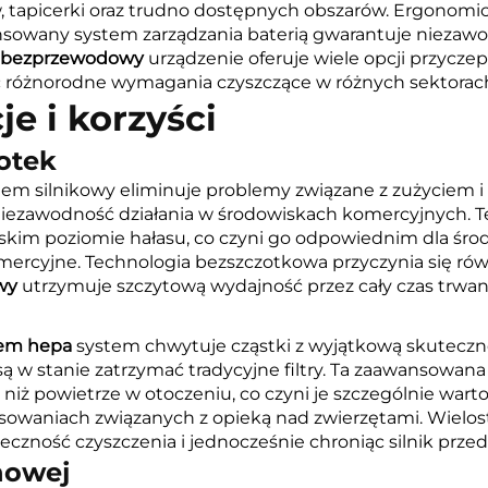
, tapicerki oraz trudno dostępnych obszarów. Ergono
wansowany system zarządzania baterią gwarantuje niez
z bezprzewodowy
urządzenie oferuje wiele opcji przyczep
ać różnorodne wymagania czyszczące w różnych sektorac
e i korzyści
zotek
tem silnikowy eliminuje problemy związane z zużyciem i
niezawodność działania w środowiskach komercyjnych. T
kim poziomie hałasu, co czyni go odpowiednim dla środo
omercyjne. Technologia bezszczotkowa przyczynia się ró
owy
utrzymuje szczytową wydajność przez cały czas trwan
trem hepa
system chwytuje cząstki z wyjątkową skutecznoś
ą w stanie zatrzymać tradycyjne filtry. Ta zaawansowana t
e niż powietrze w otoczeniu, co czyni je szczególnie w
waniach związanych z opieką nad zwierzętami. Wielostop
czność czyszczenia i jednocześnie chroniąc silnik prze
nowej