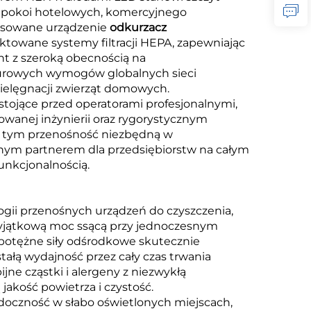
i pokoi hotelowych, komercyjnego
nsowane urządzenie
odkurzacz
ktowane systemy filtracji HEPA, zapewniając
 z szeroką obecnością na
surowych wymogów globalnych sieci
ielęgnacji zwierząt domowych.
tojące przed operatorami profesjonalnymi,
wanej inżynierii oraz rygorystycznym
y tym przenośność niezbędną w
nym partnerem dla przedsiębiorstw na całym
unkcjonalnością.
ii przenośnych urządzeń do czyszczenia,
yjątkową moc ssącą przy jednoczesnym
potężne siły odśrodkowe skutecznie
stałą wydajność przez cały czas trwania
ne cząstki i alergeny z niezwykłą
jakość powietrza i czystość.
doczność w słabo oświetlonych miejscach,