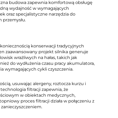
miczna budowa zapewnia komfortową obsługę
awodną wydajność w wymagających
ek oraz specjalistyczne narzędzia do
h przemysłu.
 koniecznością konserwacji tradycyjnych
en zaawansowany projekt silnika generuje
wisk wrażliwych na hałas, takich jak
wnież do wydłużenia czasu pracy akumulatora,
ia wymagających cykli czyszczenia.
cią, usuwając alergeny, roztocza kurzu i
echnologia filtracji zapewnia, że
artościowym w obiektach medycznych,
niowy proces filtracji działa w połączeniu z
d zanieczyszczeniem.