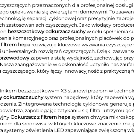
 czyszczących przeznaczonych dla profesjonalnej obsług
nego opiekuwania się zwierzętami domowymi. To zaawa
hnologię separacji cyklonowej oraz precyzyjnie zaproje
zastosowaniach czyszczących. Jako wiodący producent
ten
bezszczotkowy odkurzacz suchy
w celu spełnienia 
czenia komercyjnego oraz profesjonalnych placówek do p
 filtrem hepa
rozwiązuje kluczowe wyzwania czyszczące s
 uniwersalnych rozwiązań czyszczących. Dzięki zaawanso
zprzewodowy
zapewnia stałą wydajność, zachowując prz
asza zaangażowanie w doskonałość uczyniło nas zaufa
 czyszczącego, który łączy innowacyjność z praktyczną f
lnikem bezszczotkowym X3 stanowi przełom w technolog
y odkurzacz suchy
system napędowy, który zapewnia w
dzenia. Zintegrowana technologia cyklonowa generuje 
owietrza, zapobiegając zatykaniu się filtra i utrzymując 
cyjny
Odkurzacz z filtrem hepa
system chwyta mikroskopij
niem dla środowisk, w których kluczowe znaczenie mają 
a systemy oświetlenia LED zapewniające zwiększoną wi