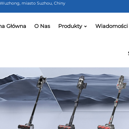
kt Wuzhong, miasto Suzhou, Chiny
na Główna
O Nas
Produkty
Wiadomości