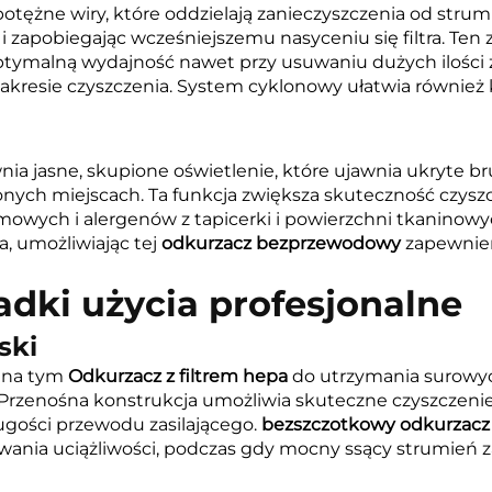
tężne wiry, które oddzielają zanieczyszczenia od strum
cą i zapobiegając wcześniejszemu nasyceniu się filtra. T
tymalną wydajność nawet przy usuwaniu dużych ilości za
resie czyszczenia. System cyklonowy ułatwia również k
a jasne, skupione oświetlenie, które ujawnia ukryte b
lonych miejscach. Ta funkcja zwiększa skuteczność czys
wych i alergenów z tapicerki i powierzchni tkaninowy
, umożliwiając tej
odkurzacz bezprzewodowy
zapewnien
adki użycia profesjonalne
ski
ą na tym
Odkurzacz z filtrem hepa
do utrzymania surowy
Przenośna konstrukcja umożliwia skuteczne czyszczenie
ugości przewodu zasilającego.
bezszczotkowy odkurzacz
wania uciążliwości, podczas gdy mocny ssący strumień