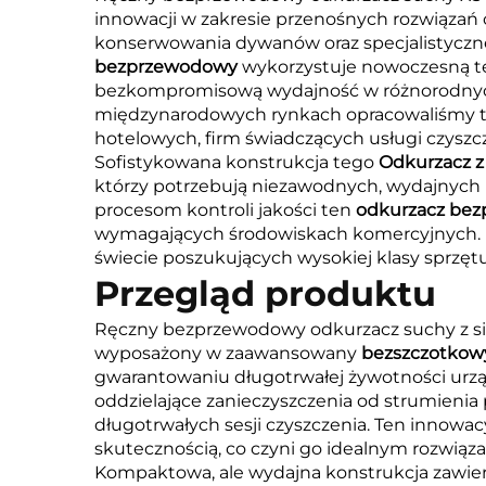
innowacji w zakresie przenośnych rozwiązań
konserwowania dywanów oraz specjalistycz
bezprzewodowy
wykorzystuje nowoczesną tec
bezkompromisową wydajność w różnorodnych 
międzynarodowych rynkach opracowaliśmy 
hotelowych, firm świadczących usługi czysz
Sofistykowana konstrukcja tego
Odkurzacz z
którzy potrzebują niezawodnych, wydajnych i
procesom kontroli jakości ten
odkurzacz be
wymagających środowiskach komercyjnych. N
świecie poszukujących wysokiej klasy sprzętu
Przegląd produktu
Ręczny bezprzewodowy odkurzacz suchy z si
wyposażony w zaawansowany
bezszczotkow
gwarantowaniu długotrwałej żywotności urzą
oddzielające zanieczyszczenia od strumienia p
długotrwałych sesji czyszczenia. Ten innowa
skutecznością, co czyni go idealnym rozwiąza
Kompaktowa, ale wydajna konstrukcja zawier