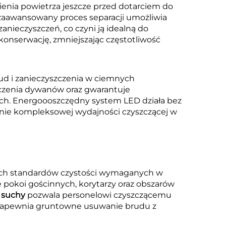
ienia powietrza jeszcze przed dotarciem do
en zaawansowany proces separacji umożliwia
nieczyszczeń, co czyni ją idealną do
onserwację, zmniejszając częstotliwość
rud i zanieczyszczenia w ciemnych
zczenia dywanów oraz gwarantuje
ch. Energoooszczędny system LED działa bez
ie kompleksowej wydajności czyszczącej w
ch standardów czystości wymaganych w
 pokoi gościnnych, korytarzy oraz obszarów
 suchy
pozwala personelowi czyszczącemu
 zapewnia gruntowne usuwanie brudu z