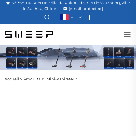
N° 368, rue Xiecun, ville de Xukou, district de Wuzhong, ville
de Suzhou, Chine
[email protected]
FR
>
Accueil >
Produits
Mini-Aspirateur