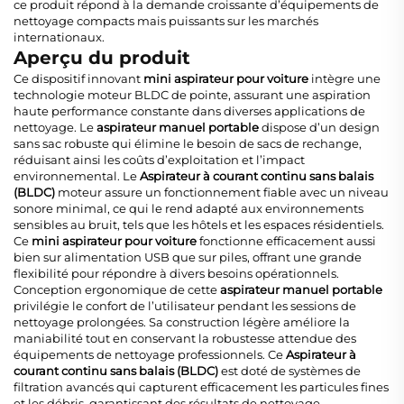
ce produit répond à la demande croissante d’équipements de
nettoyage compacts mais puissants sur les marchés
internationaux.
Aperçu du produit
Ce dispositif innovant
mini aspirateur pour voiture
intègre une
technologie moteur BLDC de pointe, assurant une aspiration
haute performance constante dans diverses applications de
nettoyage. Le
aspirateur manuel portable
dispose d’un design
sans sac robuste qui élimine le besoin de sacs de rechange,
réduisant ainsi les coûts d’exploitation et l’impact
environnemental. Le
Aspirateur à courant continu sans balais
(BLDC)
moteur assure un fonctionnement fiable avec un niveau
sonore minimal, ce qui le rend adapté aux environnements
sensibles au bruit, tels que les hôtels et les espaces résidentiels.
Ce
mini aspirateur pour voiture
fonctionne efficacement aussi
bien sur alimentation USB que sur piles, offrant une grande
flexibilité pour répondre à divers besoins opérationnels.
Conception ergonomique de cette
aspirateur manuel portable
privilégie le confort de l’utilisateur pendant les sessions de
nettoyage prolongées. Sa construction légère améliore la
maniabilité tout en conservant la robustesse attendue des
équipements de nettoyage professionnels. Ce
Aspirateur à
courant continu sans balais (BLDC)
est doté de systèmes de
filtration avancés qui capturent efficacement les particules fines
et les débris, garantissant des résultats de nettoyage