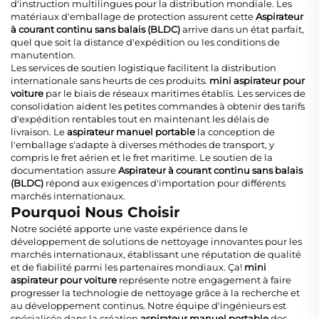
d'instruction multilingues pour la distribution mondiale. Les
matériaux d'emballage de protection assurent cette
Aspirateur
à courant continu sans balais (BLDC)
arrive dans un état parfait,
quel que soit la distance d'expédition ou les conditions de
manutention.
Les services de soutien logistique facilitent la distribution
internationale sans heurts de ces produits.
mini aspirateur pour
voiture
par le biais de réseaux maritimes établis. Les services de
consolidation aident les petites commandes à obtenir des tarifs
d'expédition rentables tout en maintenant les délais de
livraison. Le
aspirateur manuel portable
la conception de
l'emballage s'adapte à diverses méthodes de transport, y
compris le fret aérien et le fret maritime. Le soutien de la
documentation assure
Aspirateur à courant continu sans balais
(BLDC)
répond aux exigences d'importation pour différents
marchés internationaux.
Pourquoi Nous Choisir
Notre société apporte une vaste expérience dans le
développement de solutions de nettoyage innovantes pour les
marchés internationaux, établissant une réputation de qualité
et de fiabilité parmi les partenaires mondiaux. Ça!
mini
aspirateur pour voiture
représente notre engagement à faire
progresser la technologie de nettoyage grâce à la recherche et
au développement continus. Notre équipe d'ingénieurs est
spécialisée dans la création
aspirateur manuel portable
des