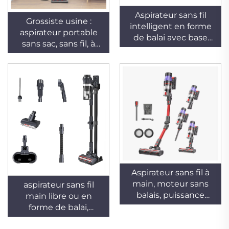
Aspirateur sans fil
Grossiste usine :
intelligent en forme
aspirateur portable
de balai avec base
sans sac, sans fil, à
automatique de
main, à moteur sans
collecte des
balais, avec fonction
poussières pour un
pour poussière sèche,
nettoyage puissant
alimenté
des sols et des tapis,
électriquement,
installation verticale,
destiné aux hôtels
version allemande
pour voitures
Aspirateur sans fil à
main, moteur sans
aspirateur sans fil
balais, puissance
main libre ou en
d'aspiration de 200
forme de balai,
AW, bac à poussière
rechargeable, équipé
de 650 ml, batterie de