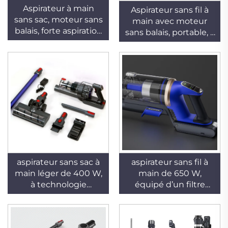
Aspirateur à main
Aspirateur sans fil à
sans sac, moteur sans
main avec moteur
balais, forte aspiration
sans balais, portable, à
(200 AW), avec sac,
forte aspiration et à
batterie rechargeable
batterie rechargeable,
de 4000 mAh, pour
pour usage
usage domestique,
domestique et
automobile et
automobile
hôtelier
aspirateur sans sac à
aspirateur sans fil à
main léger de 400 W,
main de 650 W,
à technologie
équipé d’un filtre
cyclonique sèche,
HEPA et d’une
sans fil et portable, en
technologie
forme de balai, adapté
cyclonique, capacité