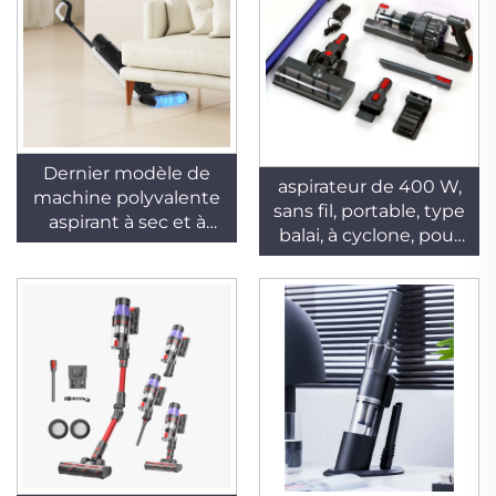
Dernier modèle de
aspirateur de 400 W,
machine polyvalente
sans fil, portable, type
aspirant à sec et à
balai, à cyclone, pour
mouillé, aspirateur
usage domestique,
manuel sans sac pour
adapté au nettoyage
hôtels et usage
des tapis et des poils
domestique,
d’animaux
alimentée par
batterie et équipée
d'un moteur sans
balais de 230 W