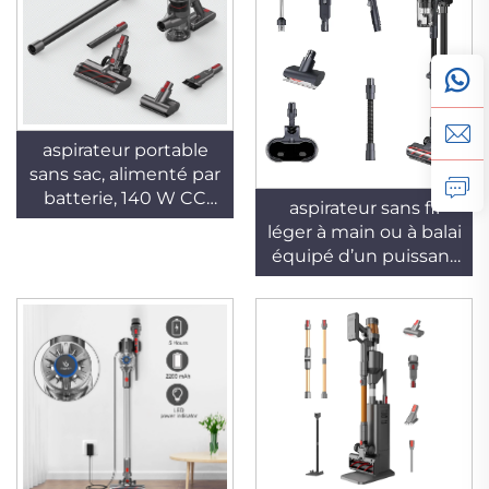
au nettoyage des
de poussière de 650
tapis et des poils
ml, idéal pour les
d’animaux dans les
animaux
hôtels et les foyers
domestiques et
l’entretien
domestique
aspirateur portable
sans sac, alimenté par
batterie, 140 W CC
aspirateur sans fil
22,2 V, avec fonction
léger à main ou à balai
d’aspiration sèche,
équipé d’un puissant
pour usage hôtelier et
moteur sans balais de
domestique
800 W, d’un filtre
HEPA et d’une
fonction de raclage de
poussière sèche,
rechargeable