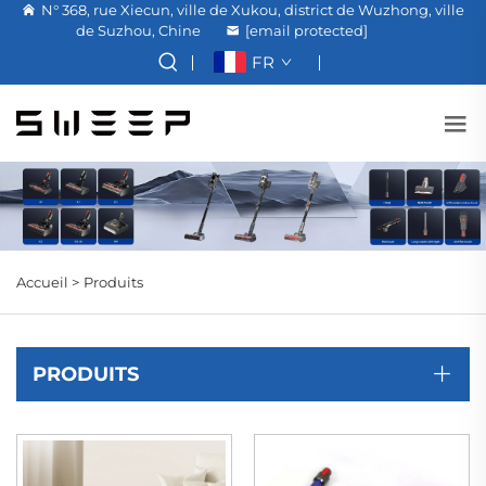
N° 368, rue Xiecun, ville de Xukou, district de Wuzhong, ville
de Suzhou, Chine
[email protected]
FR
Accueil >
Produits
PRODUITS