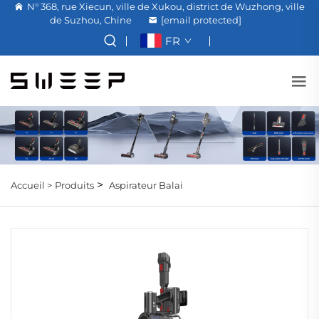
N° 368, rue Xiecun, ville de Xukou, district de Wuzhong, ville
de Suzhou, Chine
[email protected]
FR
>
Accueil >
Produits
Aspirateur Balai