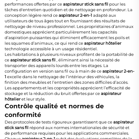
performances offertes par ce
aspirateur stick sans fil
pour les
tâches d'entretien quotidien et de nettoyage en profondeur. La
conception légère rend ce
aspirateur 2-en-1
adapté aux
utilisateurs de tous âges tout en fournissant des résultats de
nettoyage de niveau professionnel. Les propriétaires d’animaux
domestiques apprécient particulièrement les capacités
d’aspiration puissantes qui éliminent efficacement les poils et
les squames d’animaux, ce qui rend ce
aspirateur hôtelier
technologie accessible à un usage résidentiel.
Les habitations à plusieurs niveaux profitent de la portabilité de
ce
aspirateur stick sans fil
, éliminant ainsi la nécessité de
transporter des appareils lourds entre les étages. La
configuration en version sans fil ou à main de ce
aspirateur 2-en-
1
excelle dans le nettoyage de l’intérieur des véhicules, la
finition des meubles et l’entretien des zones difficiles d’accès.
Les appartements et les copropriétés apprécient l’efficacité de
stockage et la réduction du bruit offertes par ce
aspirateur
hôtelier
et leur style.
Contrôle qualité et normes de
conformité
Des protocoles de tests rigoureux garantissent que ce
aspirateur
stick sans fil
répond aux normes internationales de sécurité et
de performance requises pour les applications commerciales.
Chaque
aspirateur 2-en-1
subit des évaluations complètes de la