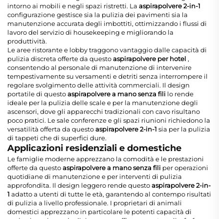
intorno ai mobili e negli spazi ristretti. La
aspirapolvere 2-in-1
configurazione gestisce sia la pulizia dei pavimenti sia la
manutenzione accurata degli imbottiti, ottimizzando i flussi di
lavoro del servizio di housekeeping e migliorando la
produttività.
Le aree ristorante e lobby traggono vantaggio dalle capacità di
pulizia discreta offerte da questo
aspirapolvere per hotel
,
consentendo al personale di manutenzione di intervenire
tempestivamente su versamenti e detriti senza interrompere il
regolare svolgimento delle attività commerciali. Il design
portatile di questo
aspirapolvere a mano senza fili
lo rende
ideale per la pulizia delle scale e per la manutenzione degli
ascensori, dove gli apparecchi tradizionali con cavo risultano
poco pratici. Le sale conferenze e gli spazi riunioni richiedono la
versatilità offerta da questo
aspirapolvere 2-in-1
sia per la pulizia
di tappeti che di superfici dure.
Applicazioni residenziali e domestiche
Le famiglie moderne apprezzano la comodità e le prestazioni
offerte da questo
aspirapolvere a mano senza fili
per operazioni
quotidiane di manutenzione e per interventi di pulizia
approfondita. Il design leggero rende questo
aspirapolvere 2-in-
1
adatto a utenti di tutte le età, garantendo al contempo risultati
di pulizia a livello professionale. I proprietari di animali
domestici apprezzano in particolare le potenti capacità di