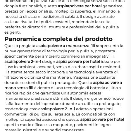
professionali di pulizia. Grazie alla tecnologia senza sacco e alla
doppia funzionalità, questo
aspirapolvere per hotel
garantisce
prestazioni eccezionali su molteplici superfici, eliminando la
necessità di sistemi tradizionali cablati. Il design avanzato
assicura risultati di pulizia costanti, rendendolo la scelta
preferita da direttori di strutture e professionisti della pulizia
esigenti.
Panoramica completa del prodotto
Questa pregiata
aspirapolvere a mano senza fili
rappresenta la
nuova generazione di tecnologia per la pulizia, progettata
specificamente per ambienti commerciali impegnativi. Il
aspirapolvere 2-in-1
design
aspirapolvere per hotel
ideale per
l’uso in ambienti occupati, senza disturbare ospiti o residenti.
Il sistema senza sacco incorpora una tecnologia avanzata di
filtrazione ciclonica che mantiene un'aspirazione costante
durante sessioni di pulizia prolungate. Questo
aspirapolvere a
mano senza fili
è dotato di una tecnologia di batteria al litio a
ricarica rapida che garantisce un'autonomia estesa
mantenendo prestazioni ottimali. Il design ergonomico riduce
l'affaticamento dell'operatore durante un utilizzo prolungato,
rendendo questo
aspirapolvere 2-in-1
adatto a operazioni
commerciali di pulizia su larga scala. La compatibilità con
molteplici superfici assicura che questo
aspirapolvere per hotel
operi in modo efficace su moquette, pavimenti in legno
massello, piastrelle e superfici tappezzate.