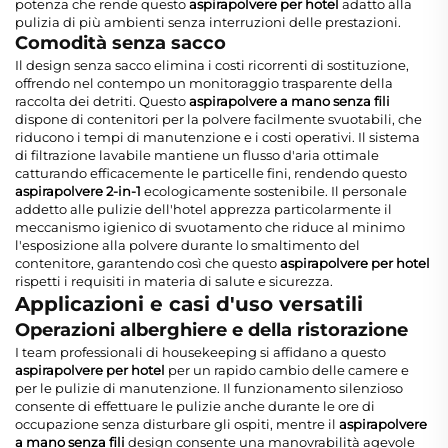
potenza che rende questo
aspirapolvere per hotel
adatto alla
pulizia di più ambienti senza interruzioni delle prestazioni.
Comodità senza sacco
Il design senza sacco elimina i costi ricorrenti di sostituzione,
offrendo nel contempo un monitoraggio trasparente della
raccolta dei detriti. Questo
aspirapolvere a mano senza fili
dispone di contenitori per la polvere facilmente svuotabili, che
riducono i tempi di manutenzione e i costi operativi. Il sistema
di filtrazione lavabile mantiene un flusso d'aria ottimale
catturando efficacemente le particelle fini, rendendo questo
aspirapolvere 2-in-1
ecologicamente sostenibile. Il personale
addetto alle pulizie dell'hotel apprezza particolarmente il
meccanismo igienico di svuotamento che riduce al minimo
l'esposizione alla polvere durante lo smaltimento del
contenitore, garantendo così che questo
aspirapolvere per hotel
rispetti i requisiti in materia di salute e sicurezza.
Applicazioni e casi d'uso versatili
Operazioni alberghiere e della ristorazione
I team professionali di housekeeping si affidano a questo
aspirapolvere per hotel
per un rapido cambio delle camere e
per le pulizie di manutenzione. Il funzionamento silenzioso
consente di effettuare le pulizie anche durante le ore di
occupazione senza disturbare gli ospiti, mentre il
aspirapolvere
a mano senza fili
design consente una manovrabilità agevole