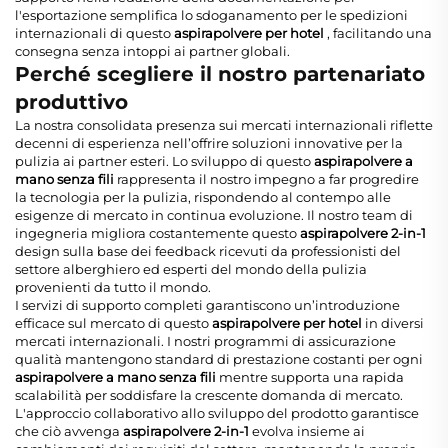
l'esportazione semplifica lo sdoganamento per le spedizioni
internazionali di questo
aspirapolvere per hotel
, facilitando una
consegna senza intoppi ai partner globali.
Perché scegliere il nostro partenariato
produttivo
La nostra consolidata presenza sui mercati internazionali riflette
decenni di esperienza nell’offrire soluzioni innovative per la
pulizia ai partner esteri. Lo sviluppo di questo
aspirapolvere a
mano senza fili
rappresenta il nostro impegno a far progredire
la tecnologia per la pulizia, rispondendo al contempo alle
esigenze di mercato in continua evoluzione. Il nostro team di
ingegneria migliora costantemente questo
aspirapolvere 2-in-1
design sulla base dei feedback ricevuti da professionisti del
settore alberghiero ed esperti del mondo della pulizia
provenienti da tutto il mondo.
I servizi di supporto completi garantiscono un’introduzione
efficace sul mercato di questo
aspirapolvere per hotel
in diversi
mercati internazionali. I nostri programmi di assicurazione
qualità mantengono standard di prestazione costanti per ogni
aspirapolvere a mano senza fili
mentre supporta una rapida
scalabilità per soddisfare la crescente domanda di mercato.
L'approccio collaborativo allo sviluppo del prodotto garantisce
che ciò avvenga
aspirapolvere 2-in-1
evolva insieme ai