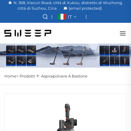
N. 368, Xiecun Road, città di Xukou, distretto di Wuzhong,
città di Suzhou, Cina
[email protected]
IT
>
Home>
Prodotti
Aspirapolvere A Bastone