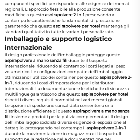
componenti specifici per rispondere alle esigenze dei mercati
regionali. L'approccio flessibile alla produzione consente
modifiche a questo
aspirapolvere 2-in-1
preservando al
contempo le caratteristiche fondamentali di prestazione,
garantendo che questo
aspirapolvere per hotel
mantenga gli
standard qualitativi in tutte le varianti personalizzate.
Imballaggio e supporto logistico
internazionale
Il design professionale dell'imballaggio protegge questo
aspirapolvere a mano senza fili
durante il trasporto
internazionale, riducendo al contempo i costi legati al peso
volumetrico. Le configurazioni compatte dell'imballaggio
ottimizzano l'utilizzo dei container per questo
aspirapolvere 2-
in-1
, riducendo i costi d'importazione per i distributori
internazionali. La documentazione e le etichette di sicurezza
multilingue garantiscono che questo
aspirapolvere per hotel
rispetti i diversi requisiti normativi nei vari mercati globali.
Le opzioni di spedizione consolidata consentono una
distribuzione efficiente di questo
aspirapolvere a mano senza
fili
insieme a prodotti per la pulizia complementari. Il design
dell'imballaggio soddisfa diverse esigenze di esposizione al
dettaglio, proteggendo nel contempo il
aspirapolvere 2-in-1
durante la movimentazione in magazzino e il trasporto. Il
supporto nella redazione della documentazione per