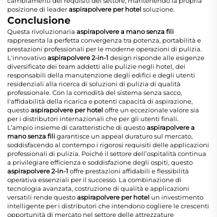
cambiamenti dei requisiti del settore, mantenendo la propria
posizione di leader
aspirapolvere per hotel
soluzione.
Conclusione
Questa rivoluzionaria
aspirapolvere a mano senza fili
rappresenta la perfetta convergenza tra potenza, portabilità e
prestazioni professionali per le moderne operazioni di pulizia.
L'innovativo
aspirapolvere 2-in-1
design risponde alle esigenze
diversificate dei team addetti alle pulizie negli hotel, dei
responsabili della manutenzione degli edifici e degli utenti
residenziali alla ricerca di soluzioni di pulizia di qualità
professionale. Con la comodità del sistema senza sacco,
l'affidabilità della ricarica e potenti capacità di aspirazione,
questo
aspirapolvere per hotel
offre un eccezionale valore sia
per i distributori internazionali che per gli utenti finali.
L’ampio insieme di caratteristiche di questo
aspirapolvere a
mano senza fili
garantisce un appeal duraturo sul mercato,
soddisfacendo al contempo i rigorosi requisiti delle applicazioni
professionali di pulizia. Poiché il settore dell’ospitalità continua
a privilegiare efficienza e soddisfazione degli ospiti, questo
aspirapolvere 2-in-1
offre prestazioni affidabili e flessibilità
operativa essenziali per il successo. La combinazione di
tecnologia avanzata, costruzione di qualità e applicazioni
versatili rende questo
aspirapolvere per hotel
un investimento
intelligente per i distributori che intendono cogliere le crescenti
opportunità di mercato nel settore delle attrezzature