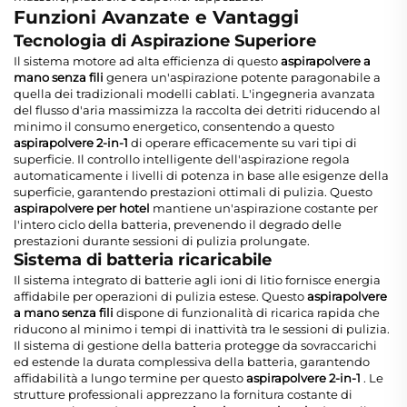
Funzioni Avanzate e Vantaggi
Tecnologia di Aspirazione Superiore
Il sistema motore ad alta efficienza di questo
aspirapolvere a
mano senza fili
genera un'aspirazione potente paragonabile a
quella dei tradizionali modelli cablati. L'ingegneria avanzata
del flusso d'aria massimizza la raccolta dei detriti riducendo al
minimo il consumo energetico, consentendo a questo
aspirapolvere 2-in-1
di operare efficacemente su vari tipi di
superficie. Il controllo intelligente dell'aspirazione regola
automaticamente i livelli di potenza in base alle esigenze della
superficie, garantendo prestazioni ottimali di pulizia. Questo
aspirapolvere per hotel
mantiene un'aspirazione costante per
l'intero ciclo della batteria, prevenendo il degrado delle
prestazioni durante sessioni di pulizia prolungate.
Sistema di batteria ricaricabile
Il sistema integrato di batterie agli ioni di litio fornisce energia
affidabile per operazioni di pulizia estese. Questo
aspirapolvere
a mano senza fili
dispone di funzionalità di ricarica rapida che
riducono al minimo i tempi di inattività tra le sessioni di pulizia.
Il sistema di gestione della batteria protegge da sovraccarichi
ed estende la durata complessiva della batteria, garantendo
affidabilità a lungo termine per questo
aspirapolvere 2-in-1
. Le
strutture professionali apprezzano la fornitura costante di