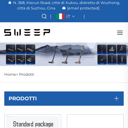
N. 368, Xiecun Road, città di Xukou, distretto di Wuzhong,
città di Suzhou, Cina
[email protected]
IT
Home>
Prodotti
PRODOTTI