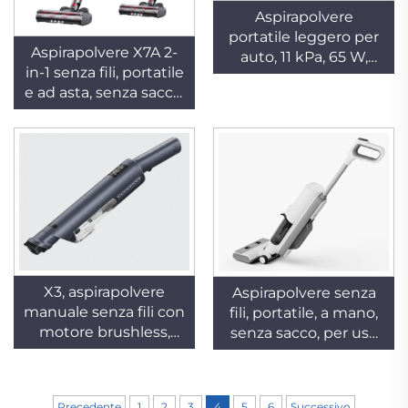
Aspirapolvere
portatile leggero per
Aspirapolvere X7A 2-
auto, 11 kPa, 65 W,
in-1 senza fili, portatile
motore brushless,
e ad asta, senza sacco,
mini aspirapolvere per
potente e silenzioso
uso domestico e
per uso in auto e in
professionale,
hotel
aspirapolvere a secco
automatico, portatile,
USB, con batteria
ricaricabile, a basso
rumore, per hotel
X3, aspirapolvere
Aspirapolvere senza
manuale senza fili con
fili, portatile, a mano,
motore brushless,
senza sacco, per uso
tecnologia ciclonica,
domestico, a secco e a
filtro HEPA e luci LED
umido, da 180 W, con
– portatile, ideale per
filtro lavabile,
Precedente
1
2
3
4
5
6
Successivo