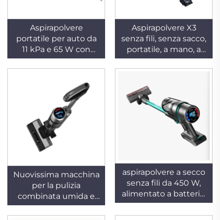
Aspirapolvere
Aspirapolvere X3
portatile per auto da
senza fili, senza sacco,
11 kPa e 65 W con
portatile, a mano, a
motore BLDC,
bastone, a ciclone, per
asciutto, automatico,
uso domestico e
a mano, alimentato
alberghiero, per la
tramite USB o
pulizia di tappeti e
batteria, senza sacco,
peli di animali, con
a basso rumore,
batteria rimovibile
adatto per uso
alberghiero e
domestico
aspirapolvere a secco
Nuovissima macchina
senza fili da 450 W,
per la pulizia
alimentato a batteria,
combinata umida e
con filtro HEPA,
asciutta, a mano,
leggero, a mano e con
senza sacco, con filtro