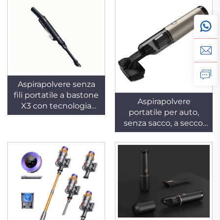
tecnologia ciclonica,
lavabile, garanzia di 1
per uso domestico, in
anno, adatta per uso
hotel e su tappeti con
alberghiero e
animali domestici
domestico,
alimentata a batteria
Aspirapolvere senza
fili portatile a bastone
Aspirapolvere
X3 con tecnologia
portatile per auto,
ciclonica per uso in
senza sacco, a secco,
hotel, in casa e per la
automatico, con
pulizia a secco di
motore brushless da
tappeti e peli di
11 kPa e 65 W,
animali domestici, con
alimentato tramite
tubo retrattile e
batteria USB, a basso
batteria rimovibile
rumore, adatto per
uso in hotel e in
ambiente domestico