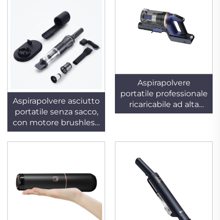
Aspirapolvere
portatile professionale
Aspirapolvere asciutto
ricaricabile ad alta
portatile senza sacco,
potenza, leggero, a
con motore brushless,
ciclone e
alimentato a batteria
multifunzionale, per
e wireless, alla moda,
auto e hotel
per uso in hotel e
ambiente domestico