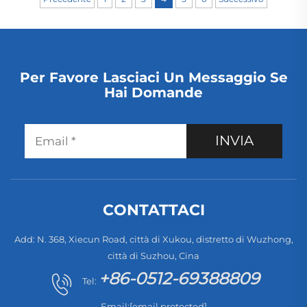
hotel, per la pulizia di
asciugatura
animali domestici e
automatica,
tappeti
autonetto, dotato di
LED
Per Favore Lasciaci Un Messaggio Se
Hai Domande
INVIA
CONTATTACI
Add: N. 368, Xiecun Road, città di Xukou, distretto di Wuzhong,
città di Suzhou, Cina
+86-0512-69388809
Tel:
Email:
[email protected]