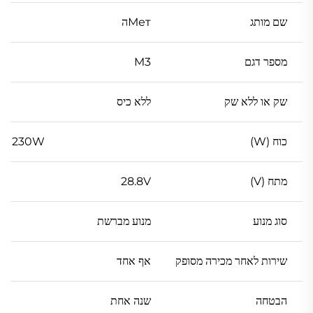
שם מותג
Метה
מספר דגם
M3
שק או ללא שק
ללא כיס
כוח (W)
230W
מתח (V)
28.8V
סוג מנוע
מנוע מברשת
שירות לאחר מכירה מסופק
אף אחד
הבטחה
שנה אחת