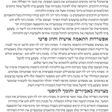
פרוטוקולי בדיקה מקיפים המאמתים את ביצועי הספיגה, את משך חיי הסוללה ואת
עמידות הרכיבים. החשיפה שלנו לאיכות מבטיחה שכל
מְשַׁקֵּעַ בֵּיתִי לְהוֹטֶל
עומד בתקנים
הבינלאומיים הגבוהים ביותר באיכות ומעל את ציפיות הלקוחות.
החומרים והרכיבים המשמשים ב-
מפתח ניקוי ידני לח ויבש
נבחרו בזהירות בשל התאמתם
לסביבה והתכונות שלהם בביצועים לטווח הארוך. העיצוב של ה-
מכונת ניקוי ללא חוט
כולל שיטות ייצור ברות-תלות סביבתית שממזערות את ההשפעה הסביבתית תוך
מקסימיזציה של תקופת חיים ארוכה של המוצר. הגישה האחראית הזו לייצור ה-
מְשַׁקֵּעַ
בֵּיתִי לְהוֹטֶל
משקפת את מחויבותנו לניהול סביבתי אחראי ולשביעות רצון הלקוחות.
אפשרויות התאמה אישית ותיוג פרטי
אנו מציעים אפשרויות התאמה מקיפות ל-
מפתח ניקוי ידני לח ויבש
חדשני זה כדי לענות
על דרישות השוק הספציפיות ועל העדפות המותג. יכולות הייצור הגמישות שלנו מאפשרות
שינויים בצבע, מיקום הלוגו ושינויים בחבילה של ה-
מכונת ניקוי ללא חוט
. שותפים יכולים
לנצל את המומחיות שלנו כדי ליצור גרסאות ייחודיות של ה-
מְשַׁקֵּעַ בֵּיתִי לְהוֹטֶל
שמתאימות לזהות המותג שלהם ולחשקים של שוק היעד שלהם.
צוות העיצוב שלנו עובד בשיתוף הדוק עם הלקוחות לפיתוח גרסאות מותאמות אישית של
ה-
מפתח ניקוי ידני לח ויבש
שהמכילים תכונות ספציפיות או רכיבי אסתטיקה מסוימים.
העיצוב המודולרי של זה
מכונת ניקוי ללא חוט
מאפשר התאמה קלה ללא פגיעה בביצועים
או באימונים. אנו מספקים תמיכה מקיפה לאורך תהליך ההתאמה כדי להבטיח שהמוצר
הסופי
מְשַׁקֵּעַ בֵּיתִי לְהוֹטֶל
עומד בכל הדרישות הטכניות ודרישות השוק.
מצוינות באביזרים ותומך לוגיסטי
פתרונות האריזה שלנו עבור מוצר פרמיום זה
מפתח ניקוי ידני לח ויבש
ממקדים את הגנת
המוצר, את איכות ההצגה ואת יעילות המשלוח. כל
מכונת ניקוי ללא חוט
ארוז בזהירות
באמצעות חומרים ברת-קיימא שמבטיחים העברה בטוחה תוך מינימיזציה של ההשפעה
הסביבתית. צוות האריזה שלנו מעצב פתרונות מותאמים שמשפרים את חוויית הפתיחה