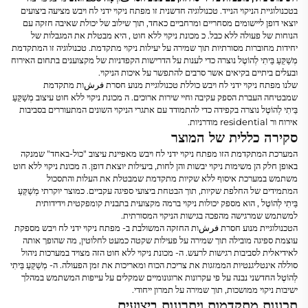
בטכנולוגיית הניקוי הנייד. טכנולוגיה חדשנית זו
מפתח ניקוי ידני לח ויבש
מציעה ביצועים
יוצאי דופן ליישומים מסחריים ומרחביים כאחד, תוך שילוב של יכולת שאיבה חזקה עם
הנוחות של פעולה ללא כבל. כ
מכונת ניקוי ללא חוט
, היא מבטלת את המגבלות של
יחידות מחוברות מסורתיות תוך שמירה על יעילות ניקוי מתקדמת. טכנולוגיה זו המתקדמת
מְשַׁקֵּעַ בֵּיתִי לְהוֹטֶל
נוצרה כדי לענות על הדרישות הקפדניות של מקצוענים בתחום האירוח
ובעלים ביתיים בקיאים אשר סרבים להתפשר על איכות הניקוי.
שלנו
מפתח ניקוי ידני לח ויבש
כוללת טכנולוגיית מנוע חסרת فرشות מתקדמת
שמבטיחה העברת הספק עקיבה וחיי שירות ארוכים. ה
מכונת ניקוי ללא חוט
עיצוב
מְשַׁקֵּעַ
בֵּיתִי לְהוֹטֶל
נוצרה בקפידה כדי להתמודד עם אתגרי הניקוי השונים המתעוררים בסביבות
אירוח ור residential מודרניות.
סקירה כללית של המוצר
המערכת המתקדמת הזו
מפתח ניקוי ידני לח ויבש
מאפיינת עיצוב "כול-באחד" שמנקה
באופן חלק הן משימות ניקוי יבשות והן לחות, ביעילות יוצאת דופן. ה
מכונת ניקוי ללא חוט
משתמש במערכת איסוף ללא שקיות מתקדמת שמבטלת את העלות והתסכול
המתמידים של החלפת שקיות, תוך הבטחת ביצועי ספיגה עקביים. כמוצר יוקרתי
מְשַׁקֵּעַ
בֵּיתִי לְהוֹטֶל
, הוא מספק יכולות ניקוי ברמה מקצועית בתבנית קומפקטית וידידותית
למשתמש שמרגישה מהפכה בגישות הניקוי המסורתית.
הטכנולוגיית מנוע חסרת فرشות החזקה המשולבת ב-
מפתח ניקוי ידני לח ויבש
מספקת
עוצמת ספיגה מובילה תוך שמירה על פעילות שקטה כמעט לחלוטין, מה שהופך אותה
לאידיאלית לסביבות רגישות לרעש. ה-
מכונת ניקוי ללא חוט
הזה מצויד במערכות ניהול
סוללה אינטליגנטיות הממזגות את צריכת הכוח ומאריכות את זמן הפעולה. ה-
מְשַׁקֵּעַ בֵּיתִי
לְהוֹטֶל
החדשני נבנה על פי עקרונות ארוגונומיים שמקלים על עייפות המשתמש במהלך
ישיבות ניקוי ממושכות, תוך שמירה על תמרון ייחודי.
תכונות מתקדמות ויתרונות ביצועים