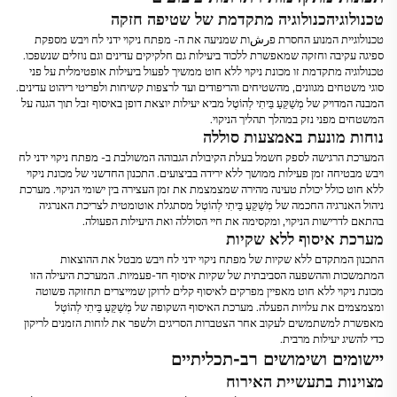
טכנולוגיהכנולוגיה מתקדמת של שטיפה חזקה
טכנולוגיית המנוע החסרת פرشות שמניעה את ה-
מפתח ניקוי ידני לח ויבש
מספקת
ספיגה עקיבה וחזקה שמאפשרת ללכוד ביעילות גם חלקיקים עדינים וגם נוזלים שנשפכו.
טכנולוגיה מתקדמת זו
מכונת ניקוי ללא חוט
ממשיך לפעול ביעילות אופטימלית על פני
סוגי משטחים מגוונים, מהשטיחים והריפודים ועד לרצפות קשיחות ולפריטי ריהוט עדינים.
המבנה המדויק של
מְשַׁקֵּעַ בֵּיתִי לְהוֹטֶל
מביא יעילות יוצאת דופן באיסוף זבל תוך הגנה על
המשטחים מפני נזק במהלך תהליך הניקוי.
נוחות מונעת באמצעות סוללה
המערכת הרגישה לספק חשמל בעלת הקיבולת הגבוהה המשולבת ב-
מפתח ניקוי ידני לח
ויבש
מבטיחה זמן פעילות ממושך ללא ירידה בביצועים. התכנון החדשני של
מכונת ניקוי
ללא חוט
כולל יכולת טעינה מהירה שמצמצמת את זמן העצירה בין ישומי הניקוי. מערכת
ניהול האנרגיה החכמה של
מְשַׁקֵּעַ בֵּיתִי לְהוֹטֶל
מסתגלת אוטומטית לצריכת האנרגיה
בהתאם לדרישות הניקוי, ומקסימה את חיי הסוללה ואת היעילות הפעולה.
מערכת איסוף ללא שקיות
התכנון המתקדם ללא שקיות של
מפתח ניקוי ידני לח ויבש
מבטל את ההוצאות
המתמשכות וההשפעה הסביבתית של שקיות איסוף חד-פעמיות. המערכת היעילה הזו
מכונת ניקוי ללא חוט
מאפיין מפרקים לאיסוף קלים לרוקן שמייצרים תחזוקה פשוטה
ומצמצמים את עלויות הפעלה. מערכת האיסוף השקופה של
מְשַׁקֵּעַ בֵּיתִי לְהוֹטֶל
מאפשרת למשתמשים לעקוב אחר הצטברות הסריגים ולשפר את לוחות הזמנים לריקון
כדי להשיג יעילות מרבית.
יישומים ושימושים רב-תכליתיים
מצוינות בתעשיית האירוח