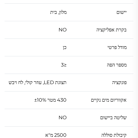
יישום
מלון, בית
בקרת אפליקציה
NO
מודל פרטי
כן
מספר הפה
≤3
פונקציה
תצוגת LED, עוזר קולי, לח ויבש
אקווריום מים נקיים
430 מטר ±10%
שליטה ביישום
NO
קיבולת סוללה
2500 מ"א