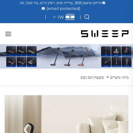
הרחוב שיאצון 368, עיריית שוקו, ראיון ווז'ונג, עיר סוצ'ו, סין
[email protected]
IW
>
בית>
מוצרים
מְשַׁטֵּף רָטֹב וְיָבֵשׁ