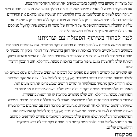
של מוצר זה
מְשַׁקֵּעַ בֵּיתִי לְהוֹטֶל
בזמן שממפים את יעילות האחסון וההפצה.
אנו מספקים תמיכה לוגיסטית מקיפה שמעדנת את תהליך הפצה של מוצר זה
מפתח ניקוי
ידני לח ויבש
לשווקים הבינלאומיים. צוות הלוגיסטיקה המנוסה שלנו מתאם את הסידורים
להובלה כדי להבטיח משלוח בזמן של מוצר זה
מכונת ניקוי ללא חוט
בזמן שממזער את
עלויות ההובלה. העיצוב הקומפקטי של האריזה של מוצר זה
מְשַׁקֵּעַ בֵּיתִי לְהוֹטֶל
ממקסם
את ניצול היבשה ומצריך את עלות המשלוח ליחידה.
למה לבחור בשיתוף הפעולה עם יצרניתנו
חברתנו מביאה עשורים של ניסיון בפיתוח פתרונות ניקוי חדשניים, עם שותפויות מוסכמות
בשווקים הבינלאומיים והכרה באיכות יוצאת דופן בתעשיית ציוד הניקוי. ניסיון זה מבטיח כי
מפתח ניקוי ידני לח ויבש
מייצג את ההישגים האחרונים בטכנולוגיית הניקוי ובהבנה השוק.
המתח שלנו לחדשנות מונע שיפור מתמיד בתוכנית
מכונת ניקוי ללא חוט
התכנון והייצור
שלנו.
אנו שומרים על קשרים חזקים עם ספקים של רכיבים ושותפים טכנולוגיים שמאפשרים לנו
לשלב תכונות מתקדמות ביותר במוצרים
מְשַׁקֵּעַ בֵּיתִי לְהוֹטֶל
שלנו. צוות המחקר והפיתוח
שלנו חוקר באופן מתמיד טכנולוגיות וחומרים חדשים שמשפרים את הביצועים ואת
האמינות של המוצרים
מפתח ניקוי ידני לח ויבש
שלנו. גישה שיתופית זו מבטיחה כי
הפתרונות
מכונת ניקוי ללא חוט
שלנו נשארים בקדמת קו החדשנות בתעשייה.
שירותי התמיכה המורחבים שלנו משתרעים מעבר לייצור וכוללים תמיכה טכנית, תמיכה
שיווקית ותיאום שירות לאחר המכירה. אנו עובדים בקרבה רבה עם שותפים כדי להבטיח
השקה מוצלחת לשוק והצמיחה מתמשכת עבור
מְשַׁקֵּעַ בֵּיתִי לְהוֹטֶל
קו המוצרים הזה.
הפרספקטיבה הגלובלית שלנו והידע שלנו בשווקים המקומיים עוזרים לשותפים למקסם
את הפוטנציאל של הטכנולוגיה המתקדמת הזו.
מפתח ניקוי ידני לח ויבש
בשווקים
הרלוונטיים שלהם.
מסקנות