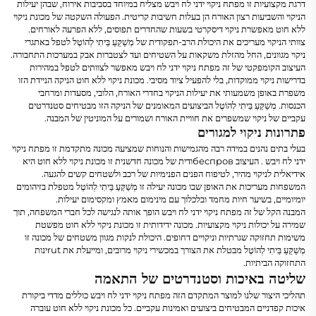
דרגת מקצועיות זו
מפתח ניקוי ידני לח ויבש
מצליח במיוחד בסביבות אירוח, שבהן יעילות
הניקוי והשביעות רצון האורח הן בעלות חשיבות קריטית. הפעולה השקטה של
מכונת ניקוי
ללא חוט
מאפשרת ניקוי דיסקרטי בשעות שהחדרים תפוסים, ללא הפרעה לאורחים.
צוותי הניקוי מעריכים את היכולת הרב-תפקודית של
מְשַׁקֵּעַ בֵּיתִי לְהוֹטֶל
לטפל באתגרי
ניקוי מגוונים, החל מהזלת משקאות על השטיחים ועד לצטברות אבק במערכות התחבורה.
העיצוב הקומפקטי של זה
מפתח ניקוי ידני לח ויבש
מאפשר לצוותים לטפל במהירות
בדרישות ניקוי ממוקדות, בלי להפעיל ציוד מסיבי.
מכונת ניקוי ללא חוט
הניקה הניידת הזו
משפרת באופן משמעותי את יעילות הניקוי בחדרי האורח, הלובי, מסעדות ומרחבי
הכנסות.
מְשַׁקֵּעַ בֵּיתִי לְהוֹטֶל
הביצועים המאומנים של הניקה הזו מבטיחים סטנדרטים
עקביים של ניקוי שמשפרים את חוויית האורח ושמורים על המוניטין של המבנה.
פתרונות ניקוי למגורים
בעלי בתים נהנים במידה רבה מהגמישות והנוחות שמציעה מכונה מתקדמת זו
מפתח ניקוי
ידני לח ויבש
. העיצוב беспровודית של מכונה חדשנית זו
מכונת ניקוי ללא חוט
היא
אידיאלית לניקוי מהיר, לטיפוח הפנים הפנימיות של רכב ולשטחים קשים להגעה.
המשפחות מעריכות את האופן שבו מכונה יעילה זו
מְשַׁקֵּעַ בֵּיתִי לְהוֹטֶל
מטפלת בזיהומים
יומיומיים, בשיער חיות מחמד ובלכלוך עם מינימום מאמץ ומקסימום יעילות.
המבנה הקל של זה
מפתח ניקוי ידני לח ויבש
הופך אותה לנגישה לכל חברי המשפחה, תוך
שמירה על יכולות ניקוי מקצועיות. מכונה ידידותית זו
מכונת ניקוי ללא חוט
מפשטת
משימות תחזוקה שגרתיות וניקויים דחופים. היכולת לנקות מגוון משטחים של מכונה זו
מְשַׁקֵּעַ בֵּיתִי לְהוֹטֶל
מבטלת את הצורך במכשירי ניקוי מרובים, ומייעלת את rutינות
התחזוקה הביתיות.
שליטה באיכות וסטנדרטים של התאמה
תהליכי היצור שלנו למוצר המתקדם הזה
מפתח ניקוי ידני לח ויבש
כוללים מדדי ביקורת
איכות קפדניים המבטיחים ביצועים ואמינות עקביים. כל
מכונת ניקוי ללא חוט
עוברה