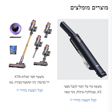
מוצרים מומלצים
מְשַׁטֵּף חָסֵר חֲבָלִים X7A
דוּ־מְדֻגְמָה: יָדָנִי וּמְשַׁטֵּף בְּצִירָה, עִם
מְשַׁאֵף נִיָּדִי בְּלִי חִבּוּר לַחֲבָל מִסְגָּר
מָנוֹר בְּלִי פְּתִיחוֹת לִנְקִיּוֹן רְכָבִים
קבל הצעת מחיר
X3, טֶכְנוֹלוֹגְיַת צִיקְלוֹן, נִקּוּי מִטָּה
וּבָתִּים
וְשִׂטְחוֹת לְאַחֲזָקִים, צִנּוֹר מִתְמַתֵּחַ,
קבל הצעת מחיר
מְשַׁאֵף יַבָּשׁ לְהִשְׁתַּמֵּשׁ בְּמִסְעָדוֹת
וּבַאֲסוּפוֹת