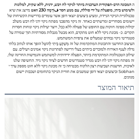
ה
המכונה הרב-תפקודית העדכנית ביותר לניקוי לח ויבש, ידנית, ללא שקית, למלונות
ולשימוש ביתי, מופעלת על ידי סוללה, עם מנוע חסר فּוֹרְמָה 230 וואט
מייצג את שיא
טכנולוגיית הניקוי הניידת, ומציע ביצועים יוצאי דופן אשר עומדים בדרישות הקשיחות של
יישומים מסחריים ומרשתיים כאחד. זה ניקוי מהפכני
מפתח ניקוי ידני לח ויבש
משלב
יכולות ספיגה חזקות עם החופש של פעולה ללא כבל, ויוצר יעילות ניקוי ונוחות חסרות
תקדים. כ-
מכונת ניקוי ללא חוט
מתקדם, הוא מבטל מגבלות מסורתיות תוך שמירה על
סטנדרטי ניקוי גבוהים שמעלים את ציפיות המשתמש.
העיצוב החדשני והתכונות המתקדמות של זה
מְשַׁקֵּעַ בֵּיתִי לְהוֹטֶל
הופך אותו לנתיב בלתי
נדלה לענף האירוח ולמוכרים ביתיים בעלי דרישה לפתרונות ניקוי אמינים ויעילים. עם
שילוב הטכנולוגיה המתקדמת ביותר, הפעלה ידידותית למשתמש והגמישות החריגה שלו,
זה
מפתח ניקוי ידני לח ויבש
מגדיר סטנדרטים חדשים לציוד ניקוי נייד. החשיפה שלנו
לאיכות, חדשנות ושביעות רצון הלקוח מבטיחה כי זה
מכונת ניקוי ללא חוט
מספק ערך י
Sobhan וביצועים יוצאי דופן שמשנים את חוויית הניקוי בתחומים ושכבות יישום
מגוונים.
תיאור המוצר