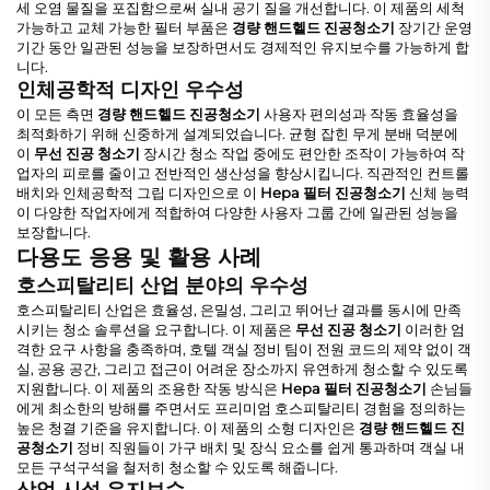
세 오염 물질을 포집함으로써 실내 공기 질을 개선합니다. 이 제품의 세척
가능하고 교체 가능한 필터 부품은
경량 핸드헬드 진공청소기
장기간 운영
기간 동안 일관된 성능을 보장하면서도 경제적인 유지보수를 가능하게 합
니다.
인체공학적 디자인 우수성
이 모든 측면
경량 핸드헬드 진공청소기
사용자 편의성과 작동 효율성을
최적화하기 위해 신중하게 설계되었습니다. 균형 잡힌 무게 분배 덕분에
이
무선 진공 청소기
장시간 청소 작업 중에도 편안한 조작이 가능하여 작
업자의 피로를 줄이고 전반적인 생산성을 향상시킵니다. 직관적인 컨트롤
배치와 인체공학적 그립 디자인으로 이
Hepa 필터 진공청소기
신체 능력
이 다양한 작업자에게 적합하여 다양한 사용자 그룹 간에 일관된 성능을
보장합니다.
다용도 응용 및 활용 사례
호스피탈리티 산업 분야의 우수성
호스피탈리티 산업은 효율성, 은밀성, 그리고 뛰어난 결과를 동시에 만족
시키는 청소 솔루션을 요구합니다. 이 제품은
무선 진공 청소기
이러한 엄
격한 요구 사항을 충족하며, 호텔 객실 정비 팀이 전원 코드의 제약 없이 객
실, 공용 공간, 그리고 접근이 어려운 장소까지 유연하게 청소할 수 있도록
지원합니다. 이 제품의 조용한 작동 방식은
Hepa 필터 진공청소기
손님들
에게 최소한의 방해를 주면서도 프리미엄 호스피탈리티 경험을 정의하는
높은 청결 기준을 유지합니다. 이 제품의 소형 디자인은
경량 핸드헬드 진
공청소기
정비 직원들이 가구 배치 및 장식 요소를 쉽게 통과하며 객실 내
모든 구석구석을 철저히 청소할 수 있도록 해줍니다.