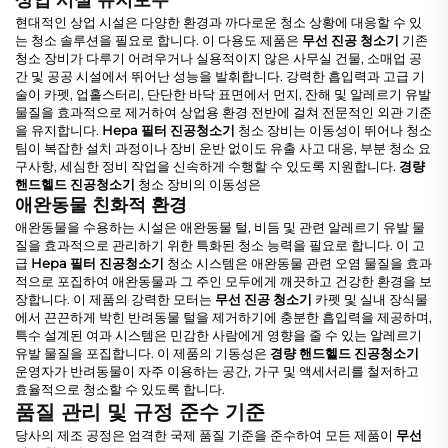
상업 시설 유지보수
현대적인 상업 시설은 다양한 환경과 까다로운 청소 상황에 대응할 수 있
는 청소 솔루션을 필요로 합니다. 이 다용도 제품은
무선 진공 청소기
기존
청소 장비가 다루기 어려우거나 실용적이지 않은 사무실 건물, 소매업 공
간 및 공공 시설에서 뛰어난 성능을 발휘합니다. 강력한 흡입력과 고급 기
술이 카펫, 업홀스터리, 단단한 바닥 표면에서 먼지, 잔해 및 알레르기 유발
물질을 효과적으로 제거하여 상업용 환경 전반에 걸쳐 전문적인 외관 기준
을 유지합니다.
Hepa 필터 진공청소기
청소 장비는 이동성이 뛰어나 청소
팀이 복잡한 설치 과정이나 장비 운반 없이도 유출 사고 대응, 부분 청소 요
구사항, 세심한 정비 작업을 신속하게 수행할 수 있도록 지원합니다.
경량
핸드헬드 진공청소기
청소 장비의 이동성은
애완동물 친화적 환경
애완동물을 수용하는 시설은 애완동물 털, 비듬 및 관련 알레르기 유발 물
질을 효과적으로 관리하기 위한 특화된 청소 능력을 필요로 합니다. 이 고
급
Hepa 필터 진공청소기
청소 시스템은 애완동물 관련 오염 물질을 효과
적으로 포집하여 애완동물과 그 주인 모두에게 깨끗하고 건강한 환경을 보
장합니다. 이 제품의 강력한 모터는
무선 진공 청소기
카펫 및 실내 장식물
에서 끈끈하게 박힌 반려동물 털을 제거하기에 충분한 흡입력을 제공하며,
특수 설계된 여과 시스템은 민감한 사람에게 영향을 줄 수 있는 알레르기
유발 물질을 포집합니다. 이 제품의 기동성은
경량 핸드헬드 진공청소기
운영자가 반려동물이 자주 이용하는 공간, 가구 및 액세서리를 철저하고
효율적으로 청소할 수 있도록 합니다.
품질 관리 및 규정 준수 기준
당사의 제조 공정은 엄격한 국제 품질 기준을 준수하여 모든 제품이
무선