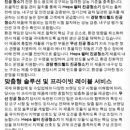
진공 청소기
전문 청소 용도에 요구되는 엄격한 성능 기준을 충족합니다.
포괄적인 품질 관리 절차를 통해 각
Hepa 필터 진공청소기
장치는 출하
전에 성능, 내구성 및 안전성을 검증받아, 장기간에 걸쳐 일관된 결과를 제
공하는 신뢰성 높은 장비를 고객에게 공급합니다. 이
경량 핸드헬드 진공
청소기
제품에 적용되는 엄격한 시험 절차에는 성능 검증, 내구성 평가 및
안전 규격 준수 확인이 포함됩니다.
환경 책임은 당사의 제조 철학의 핵심 구성 요소로, 환경 영향을 최소화하
면서 제품 수명을 극대화하도록 설계된 생산 공정을 채택하고 있습니다.
이 제품에 통합된 재활용 가능한 부품은
무선 진공 청소기
지속 가능한 청
소 관행을 지원하며, 이 제품의 에너지 효율적인 작동은 기존 청소 장비에
비해 전력 소비를 전반적으로 줄입니다.
Hepa 필터 진공청소기
제품의 내
구성 있는 구조는 긴 수명을 보장하여 교체 빈도를 낮추고, 환경 친화적인
청소 운영을 지원합니다.
경량 핸드헬드 진공청소기
이 제품의 내구성 있
는 구조는 제품 수명을 연장시켜 교체 빈도를 줄이고, 환경을 고려한 청소
운영을 지원합니다.
맞춤형 솔루션 및 프라이빗 레이블 서비스
국제 유통업체 및 수입업체의 다양한 브랜딩 요구 사항을 이해함에 따라,
당사는 이 프리미엄 제품에 대한 종합적인 맞춤화 옵션을 제공합니다.
무
선 진공 청소기
당사의 숙련된 디자인 팀은 파트너사와 협력하여 특정 시
장 요구 사항 및 브랜드 포지셔닝 전략에 부합하는 맞춤 컬러 스킴, 브랜딩
요소, 포장 솔루션을 개발합니다. 이 제품의 모듈식 설계는 핵심 성능 특성
을 유지하면서 지역별 선호도 및 규제 요건을 충족하도록 구성 조정이 가
능합니다.
Hepa 필터 진공청소기
이 제품의 모듈식 설계는 핵심 성능 특
성을 유지하면서 지역별 선호도 및 규제 요건을 충족하도록 구성 조정이
가능합니다.