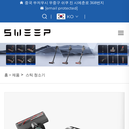
중국 쑤저우시 우중구 쉬쿠 진 시에춘로 368번지
[email protected]
KO
>
홈 >
제품
스틱 청소기