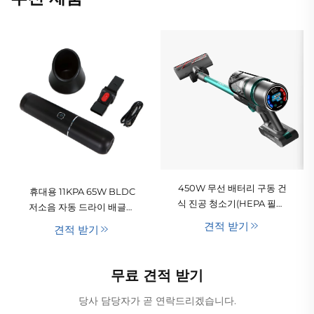
450W 무선 배터리 구동 건
휴대용 11KPA 65W BLDC
식 진공 청소기(HEPA 필터,
저소음 자동 드라이 배글레
핸드헬드, 경량, 사이클론 기
스 자동차 진공 청소기, 강력
견적 받기
견적 받기
술, 가정용/호텔용/애완동물
한 핸드헬드 브러시리스 모
털/카펫용)
터, USB 충전식, 호텔용
무료 견적 받기
당사 담당자가 곧 연락드리겠습니다.