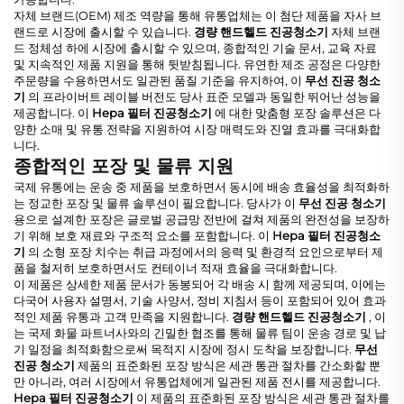
자체 브랜드(OEM) 제조 역량을 통해 유통업체는 이 첨단 제품을 자사 브
랜드로 시장에 출시할 수 있습니다.
경량 핸드헬드 진공청소기
자체 브랜
드 정체성 하에 시장에 출시할 수 있으며, 종합적인 기술 문서, 교육 자료
및 지속적인 제품 지원을 통해 뒷받침됩니다. 유연한 제조 공정은 다양한
주문량을 수용하면서도 일관된 품질 기준을 유지하여, 이
무선 진공 청소
기
의 프라이버트 레이블 버전도 당사 표준 모델과 동일한 뛰어난 성능을
제공합니다. 이
Hepa 필터 진공청소기
에 대한 맞춤형 포장 솔루션은 다
양한 소매 및 유통 전략을 지원하여 시장 매력도와 진열 효과를 극대화합
니다.
종합적인 포장 및 물류 지원
국제 유통에는 운송 중 제품을 보호하면서 동시에 배송 효율성을 최적화하
는 정교한 포장 및 물류 솔루션이 필요합니다. 당사가 이
무선 진공 청소기
용으로 설계한 포장은 글로벌 공급망 전반에 걸쳐 제품의 완전성을 보장하
기 위해 보호 재료와 구조적 요소를 포함합니다. 이
Hepa 필터 진공청소
기
의 소형 포장 치수는 취급 과정에서의 응력 및 환경적 요인으로부터 제
품을 철저히 보호하면서도 컨테이너 적재 효율을 극대화합니다.
이 제품은 상세한 제품 문서가 동봉되어 각 배송 시 함께 제공되며, 이에는
다국어 사용자 설명서, 기술 사양서, 정비 지침서 등이 포함되어 있어 효과
적인 제품 유통과 고객 만족을 지원합니다.
경량 핸드헬드 진공청소기
, 이
는 국제 화물 파트너사와의 긴밀한 협조를 통해 물류 팀이 운송 경로 및 납
기 일정을 최적화함으로써 목적지 시장에 정시 도착을 보장합니다.
무선
진공 청소기
제품의 표준화된 포장 방식은 세관 통관 절차를 간소화할 뿐
만 아니라, 여러 시장에서 유통업체에게 일관된 제품 전시를 제공합니다.
Hepa 필터 진공청소기
이 제품의 표준화된 포장 방식은 세관 통관 절차를