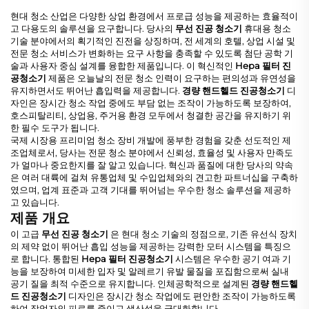
현대 청소 산업은 다양한 상업 환경에서 프로급 성능을 제공하는 효율적이
고 다용도의 솔루션을 요구합니다. 당사의
무선 진공 청소기
휴대용 청소
기술 분야에서의 획기적인 진전을 상징하며, 전 세계의 호텔, 상업 시설 및
전문 청소 서비스가 변화하는 요구 사항을 충족할 수 있도록 첨단 공학 기
술과 사용자 중심 설계를 융합한 제품입니다. 이 혁신적인
Hepa 필터 진
공청소기
제품은 오늘날의 전문 청소 인력이 요구하는 편의성과 유연성을
유지하면서도 뛰어난 흡입력을 제공합니다.
경량 핸드헬드 진공청소기
디
자인은 장시간 청소 작업 중에도 부담 없는 조작이 가능하도록 보장하여,
호스피탈리티, 상업용, 주거용 환경 모두에서 청결한 공간을 유지하기 위
한 필수 도구가 됩니다.
국제 시장용 프리미엄 청소 장비 개발에 풍부한 경험을 갖춘 선도적인 제
조업체로서, 당사는 전문 청소 분야에서 신뢰성, 효율성 및 사용자 만족도
가 얼마나 중요한지를 잘 알고 있습니다. 혁신과 품질에 대한 당사의 약속
은 여러 대륙에 걸쳐 유통업체 및 수입업체와의 견고한 파트너십을 구축하
였으며, 업계 표준과 고객 기대를 뛰어넘는 우수한 청소 솔루션을 제공하
고 있습니다.
제품 개요
이 고급
무선 진공 청소기
은 현대 청소 기술의 정점으로, 기존 유선식 장치
의 제약 없이 뛰어난 흡입 성능을 제공하는 강력한 모터 시스템을 특징으
로 합니다. 통합된
Hepa 필터 진공청소기
시스템은 우수한 공기 여과 기
능을 보장하여 미세한 입자 및 알레르기 유발 물질을 포집함으로써 실내
공기 질을 최적 수준으로 유지합니다. 인체공학적으로 설계된
경량 핸드헬
드 진공청소기
디자인은 장시간 청소 작업에도 편안한 조작이 가능하도록
하여 작업자의 피로를 줄이고 생산성을 극대화합니다.