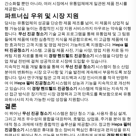
간소화할 뿐만 아니라, 여러 시장에서 유통업체에게 일관된 제품 전시를
제공합니다.
파트너십 우위 및 시장 지원
당사는 유통업체의 성공을 단순한 제품 제조를 넘어, 이 제품의 상업적 실
행 가능성을 높이는 종합적인 시장 지원 서비스까지 아우르는 약속을 이행
합니다.
무선 진공 청소기
기술 교육 프로그램을 통해 유통업체 및 그 팀원
들에게 제품에 대한 심층적인 지식을 제공함으로써, 이 고급형 제품에 대
한 효과적인 고객 지원 및 영업 제안이 가능하도록 지원합니다.
Hepa 필
터 진공청소기
시스템. 고품질 제품 사진, 기술 사양, 영업 지원 자료 등 마
케팅 지원 자료를 통해 이
경량 핸드헬드 진공청소기
시스템을 다양한 상
업 채널 전반에 걸쳐 성공적으로 시장에 도입할 수 있습니다.
지속적인 제품 개발 활동을 통해 이
무선 진공 청소기
시스템이 청소 산업
분야의 변화하는 시장 요구사항 및 기술 발전에 계속해서 부응하도록 보장
합니다. 당사 연구개발 팀은 고객 피드백과 시장 인사이트를 적극 반영하
여 이
Hepa 필터 진공청소기
시스템의 성능과 기능을 지속적으로 개선하
고 있습니다. 이
경량 핸드헬드 진공청소기
시스템에 적용되는 지속적 개
선 접근 방식은 장기적인 시장 경쟁력과 고객 만족도를 확보함으로써 유통
파트너사의 지속 가능한 사업 성장을 지원합니다.
결론
이 뛰어난
무선 진공 청소기
시스템은 첨단 청소 기술, 사용자 중심 설계,
그리고 제조 우수성의 융합을 대표하며, 호텔업, 상업용, 주거용 분야 등 현
대적 청소 과제에 대한 종합적인 솔루션을 제공합니다. 정교한
Hepa 필터
진공청소기
시스템은 휴대용 청소 장비의 핵심인 휴대성과 편의성을 유지
하면서도 뛰어난 청소 성능을 보장합니다. 신중하게 설계된
경량 핸드헬드