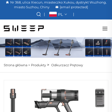
Nr 368, ulica Xiecun, miasteczko Xukou, dystrykt Wuzhong,
miasto Suzhou, Chiny
[email protected]
PL
>
Strona główna >
Produkty
Odkurzacz Prętowy