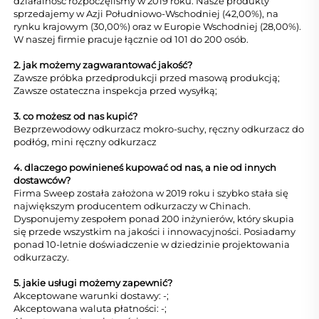
działalność rozpoczęliśmy w 2019 roku. Nasze produkty
sprzedajemy w Azji Południowo-Wschodniej (42,00%), na
rynku krajowym (30,00%) oraz w Europie Wschodniej (28,00%).
W naszej firmie pracuje łącznie od 101 do 200 osób.
2. jak możemy zagwarantować jakość?
Zawsze próbka przedprodukcji przed masową produkcją;
Zawsze ostateczna inspekcja przed wysyłką;
3. co możesz od nas kupić?
Bezprzewodowy odkurzacz mokro-suchy, ręczny odkurzacz do
podłóg, mini ręczny odkurzacz
4. dlaczego powinieneś kupować od nas, a nie od innych
dostawców?
Firma Sweep została założona w 2019 roku i szybko stała się
największym producentem odkurzaczy w Chinach.
Dysponujemy zespołem ponad 200 inżynierów, który skupia
się przede wszystkim na jakości i innowacyjności. Posiadamy
ponad 10-letnie doświadczenie w dziedzinie projektowania
odkurzaczy.
5. jakie usługi możemy zapewnić?
Akceptowane warunki dostawy: -;
Akceptowana waluta płatności: -;