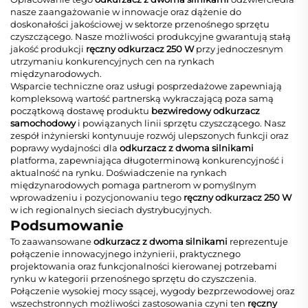
nasze zaangażowanie w innowacje oraz dążenie do
doskonałości jakościowej w sektorze przenośnego sprzętu
czyszczącego. Nasze możliwości produkcyjne gwarantują stałą
jakość produkcji
ręczny odkurzacz 250 W
przy jednoczesnym
utrzymaniu konkurencyjnych cen na rynkach
międzynarodowych.
Wsparcie techniczne oraz usługi posprzedażowe zapewniają
kompleksową wartość partnerską wykraczającą poza samą
początkową dostawę produktu
bezwiredowy odkurzacz
samochodowy
i powiązanych linii sprzętu czyszczącego. Nasz
zespół inżynierski kontynuuje rozwój ulepszonych funkcji oraz
poprawy wydajności dla
odkurzacz z dwoma silnikami
platforma, zapewniająca długoterminową konkurencyjność i
aktualność na rynku. Doświadczenie na rynkach
międzynarodowych pomaga partnerom w pomyślnym
wprowadzeniu i pozycjonowaniu tego
ręczny odkurzacz 250 W
w ich regionalnych sieciach dystrybucyjnych.
Podsumowanie
To zaawansowane
odkurzacz z dwoma silnikami
reprezentuje
połączenie innowacyjnego inżynierii, praktycznego
projektowania oraz funkcjonalności kierowanej potrzebami
rynku w kategorii przenośnego sprzętu do czyszczenia.
Połączenie wysokiej mocy ssącej, wygody bezprzewodowej oraz
wszechstronnych możliwości zastosowania czyni ten
ręczny