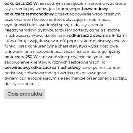
odkurzacz 250 W
niezbędnym narzędziem zarówno w zakresie
czyszczenia pojazdów, jak i domowego.
bezwiredowy
odkurzacz samochodowy
projekt odpowiada współczesnym
oczekiwaniom konsumentów dotyczącym mobilności,
wydajności i niezawodności sprzętu do czyszczenia.
Międzynarodowi dystrybutorzy i importerzy odnajdą istotne
możliwości rynkowe dzięki temu
odkurzacz z dwoma silnikami
,
który oferuje wyjątkową wartość poprzez kompleksowy zestaw
funkcji oraz konkurencyjne charakterystyki wydajnościowe.
Udowodniona niezawodność i wszechstronność tego
ręczny
odkurzacz 250 W
zapewnić silne przyjęcie na rynku oraz
zadowolenie klientów w różnych zastosowaniach. To
bezwiredowy odkurzacz samochodowy
rozwiązanie stanowi
podstawę zrównoważonego wzrostu biznesowego w
dynamicznie rozwijającym się segmencie przenośnego sprzętu
do czyszczenia.
Opis produktu