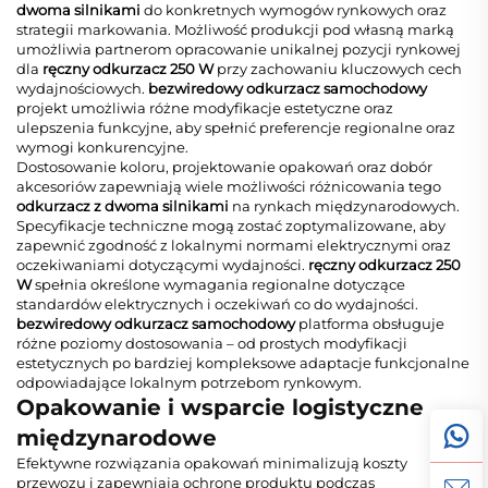
dwoma silnikami
do konkretnych wymogów rynkowych oraz
strategii markowania. Możliwość produkcji pod własną marką
umożliwia partnerom opracowanie unikalnej pozycji rynkowej
dla
ręczny odkurzacz 250 W
przy zachowaniu kluczowych cech
wydajnościowych.
bezwiredowy odkurzacz samochodowy
projekt umożliwia różne modyfikacje estetyczne oraz
ulepszenia funkcyjne, aby spełnić preferencje regionalne oraz
wymogi konkurencyjne.
Dostosowanie koloru, projektowanie opakowań oraz dobór
akcesoriów zapewniają wiele możliwości różnicowania tego
odkurzacz z dwoma silnikami
na rynkach międzynarodowych.
Specyfikacje techniczne mogą zostać zoptymalizowane, aby
zapewnić zgodność z lokalnymi normami elektrycznymi oraz
oczekiwaniami dotyczącymi wydajności.
ręczny odkurzacz 250
W
spełnia określone wymagania regionalne dotyczące
standardów elektrycznych i oczekiwań co do wydajności.
bezwiredowy odkurzacz samochodowy
platforma obsługuje
różne poziomy dostosowania – od prostych modyfikacji
estetycznych po bardziej kompleksowe adaptacje funkcjonalne
odpowiadające lokalnym potrzebom rynkowym.
Opakowanie i wsparcie logistyczne
międzynarodowe
Efektywne rozwiązania opakowań minimalizują koszty
przewozu i zapewniają ochronę produktu podczas