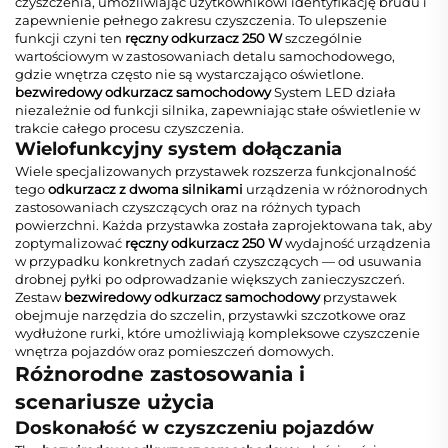
czyszczenia, umożliwiając użytkownikowi identyfikację brudu i
zapewnienie pełnego zakresu czyszczenia. To ulepszenie
funkcji czyni ten
ręczny odkurzacz 250 W
szczególnie
wartościowym w zastosowaniach detalu samochodowego,
gdzie wnętrza często nie są wystarczająco oświetlone.
bezwiredowy odkurzacz samochodowy
System LED działa
niezależnie od funkcji silnika, zapewniając stałe oświetlenie w
trakcie całego procesu czyszczenia.
Wielofunkcyjny system dołączania
Wiele specjalizowanych przystawek rozszerza funkcjonalność
tego
odkurzacz z dwoma silnikami
urządzenia w różnorodnych
zastosowaniach czyszczących oraz na różnych typach
powierzchni. Każda przystawka została zaprojektowana tak, aby
zoptymalizować
ręczny odkurzacz 250 W
wydajność urządzenia
w przypadku konkretnych zadań czyszczących — od usuwania
drobnej pyłki po odprowadzanie większych zanieczyszczeń.
Zestaw
bezwiredowy odkurzacz samochodowy
przystawek
obejmuje narzędzia do szczelin, przystawki szczotkowe oraz
wydłużone rurki, które umożliwiają kompleksowe czyszczenie
wnętrza pojazdów oraz pomieszczeń domowych.
Różnorodne zastosowania i
scenariusze użycia
Doskonałość w czyszczeniu pojazdów