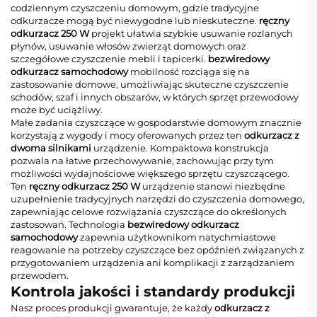
codziennym czyszczeniu domowym, gdzie tradycyjne
odkurzacze mogą być niewygodne lub nieskuteczne.
ręczny
odkurzacz 250 W
projekt ułatwia szybkie usuwanie rozlanych
płynów, usuwanie włosów zwierząt domowych oraz
szczegółowe czyszczenie mebli i tapicerki.
bezwiredowy
odkurzacz samochodowy
mobilność rozciąga się na
zastosowanie domowe, umożliwiając skuteczne czyszczenie
schodów, szaf i innych obszarów, w których sprzęt przewodowy
może być uciążliwy.
Małe zadania czyszczące w gospodarstwie domowym znacznie
korzystają z wygody i mocy oferowanych przez ten
odkurzacz z
dwoma silnikami
urządzenie. Kompaktowa konstrukcja
pozwala na łatwe przechowywanie, zachowując przy tym
możliwości wydajnościowe większego sprzętu czyszczącego.
Ten
ręczny odkurzacz 250 W
urządzenie stanowi niezbędne
uzupełnienie tradycyjnych narzędzi do czyszczenia domowego,
zapewniając celowe rozwiązania czyszczące do określonych
zastosowań. Technologia
bezwiredowy odkurzacz
samochodowy
zapewnia użytkownikom natychmiastowe
reagowanie na potrzeby czyszczące bez opóźnień związanych z
przygotowaniem urządzenia ani komplikacji z zarządzaniem
przewodem.
Kontrola jakości i standardy produkcji
Nasz proces produkcji gwarantuje, że każdy
odkurzacz z