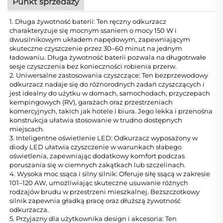
Punkt sprzedaży
1. Długa żywotność baterii: Ten ręczny odkurzacz
charakteryzuje się mocnym ssaniem o mocy 150 W i
dwusilnikowym układem napędowym, zapewniającym
skuteczne czyszczenie przez 30–60 minut na jednym
ładowaniu. Długa żywotność baterii pozwala na długotrwałe
sesje czyszczenia bez konieczności robienia przerw.
2. Uniwersalne zastosowania czyszczące: Ten bezprzewodowy
odkurzacz nadaje się do różnorodnych zadań czyszczących i
jest idealny do użytku w domach, samochodach, przyczepach
kempingowych (RV), garażach oraz przestrzeniach
komercyjnych, takich jak hotele i biura. Jego lekka i przenośna
konstrukcja ułatwia stosowanie w trudno dostępnych
miejscach.
3. Inteligentne oświetlenie LED: Odkurzacz wyposażony w
diody LED ułatwia czyszczenie w warunkach słabego
oświetlenia, zapewniając dodatkowy komfort podczas
poruszania się w ciemnych zakątkach lub szczelinach.
4. Wysoka moc ssąca i silny silnik: Oferuje siłę ssącą w zakresie
101–120 AW, umożliwiając skuteczne usuwanie różnych
rodzajów brudu w przestrzeni mieszkalnej. Bezszczotkowy
silnik zapewnia gładką pracę oraz dłuższą żywotność
odkurzacza.
5. Przyjazny dla użytkownika design i akcesoria: Ten