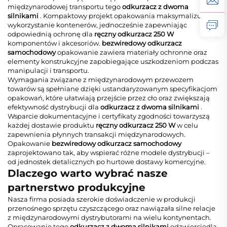
międzynarodowej transportu tego
odkurzacz z dwoma
silnikami
. Kompaktowy projekt opakowania maksymalizuje
wykorzystanie kontenerów, jednocześnie zapewniając
odpowiednią ochronę dla
ręczny odkurzacz 250 W
komponentów i akcesoriów.
bezwiredowy odkurzacz
samochodowy
opakowanie zawiera materiały ochronne oraz
elementy konstrukcyjne zapobiegające uszkodzeniom podczas
manipulacji i transportu.
Wymagania związane z międzynarodowym przewozem
towarów są spełniane dzięki ustandaryzowanym specyfikacjom
opakowań, które ułatwiają przejście przez cło oraz zwiększają
efektywność dystrybucji dla
odkurzacz z dwoma silnikami
.
Wsparcie dokumentacyjne i certyfikaty zgodności towarzyszą
każdej dostawie produktu
ręczny odkurzacz 250 W
w celu
zapewnienia płynnych transakcji międzynarodowych.
Opakowanie
bezwiredowy odkurzacz samochodowy
zaprojektowano tak, aby wspierać różne modele dystrybucji –
od jednostek detalicznych po hurtowe dostawy komercyjne.
Dlaczego warto wybrać nasze
partnerstwo produkcyjne
Nasza firma posiada szerokie doświadczenie w produkcji
przenośnego sprzętu czyszczącego oraz nawiązała silne relacje
z międzynarodowymi dystrybutorami na wielu kontynentach.
Opracowanie tego
odkurzacz z dwoma silnikami
odzwierciedla