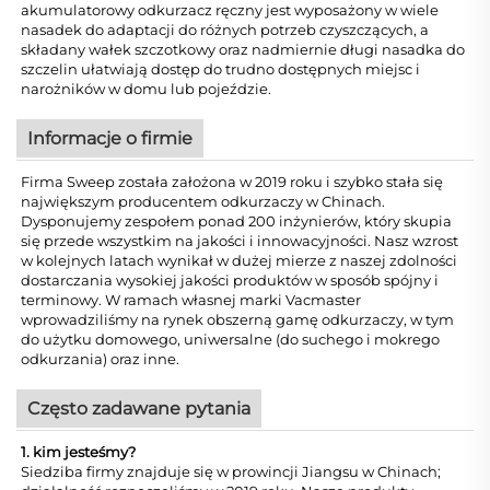
akumulatorowy odkurzacz ręczny jest wyposażony w wiele
nasadek do adaptacji do różnych potrzeb czyszczących, a
składany wałek szczotkowy oraz nadmiernie długi nasadka do
szczelin ułatwiają dostęp do trudno dostępnych miejsc i
narożników w domu lub pojeździe.
Informacje o firmie
Firma Sweep została założona w 2019 roku i szybko stała się
największym producentem odkurzaczy w Chinach.
Dysponujemy zespołem ponad 200 inżynierów, który skupia
się przede wszystkim na jakości i innowacyjności. Nasz wzrost
w kolejnych latach wynikał w dużej mierze z naszej zdolności
dostarczania wysokiej jakości produktów w sposób spójny i
terminowy. W ramach własnej marki Vacmaster
wprowadziliśmy na rynek obszerną gamę odkurzaczy, w tym
do użytku domowego, uniwersalne (do suchego i mokrego
odkurzania) oraz inne.
Często zadawane pytania
1. kim jesteśmy?
Siedziba firmy znajduje się w prowincji Jiangsu w Chinach;