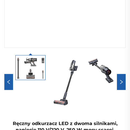
Ręczny odkurzacz LED z dwoma silnikami,
napięcie 110 V/220 V, 250 W mocy ssącej,