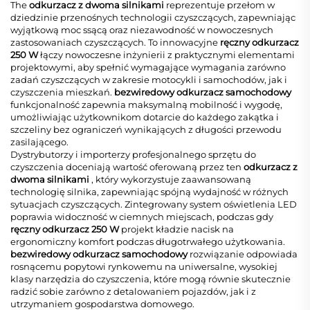
The
odkurzacz z dwoma silnikami
reprezentuje przełom w
dziedzinie przenośnych technologii czyszczących, zapewniając
wyjątkową moc ssącą oraz niezawodność w nowoczesnych
zastosowaniach czyszczących. To innowacyjne
ręczny odkurzacz
250 W
łączy nowoczesne inżynierii z praktycznymi elementami
projektowymi, aby spełnić wymagające wymagania zarówno
zadań czyszczących w zakresie motocykli i samochodów, jak i
czyszczenia mieszkań.
bezwiredowy odkurzacz samochodowy
funkcjonalność zapewnia maksymalną mobilność i wygodę,
umożliwiając użytkownikom dotarcie do każdego zakątka i
szczeliny bez ograniczeń wynikających z długości przewodu
zasilającego.
Dystrybutorzy i importerzy profesjonalnego sprzętu do
czyszczenia doceniają wartość oferowaną przez ten
odkurzacz z
dwoma silnikami
, który wykorzystuje zaawansowaną
technologię silnika, zapewniając spójną wydajność w różnych
sytuacjach czyszczących. Zintegrowany system oświetlenia LED
poprawia widoczność w ciemnych miejscach, podczas gdy
ręczny odkurzacz 250 W
projekt kładzie nacisk na
ergonomiczny komfort podczas długotrwałego użytkowania.
bezwiredowy odkurzacz samochodowy
rozwiązanie odpowiada
rosnącemu popytowi rynkowemu na uniwersalne, wysokiej
klasy narzędzia do czyszczenia, które mogą równie skutecznie
radzić sobie zarówno z detalowaniem pojazdów, jak i z
utrzymaniem gospodarstwa domowego.