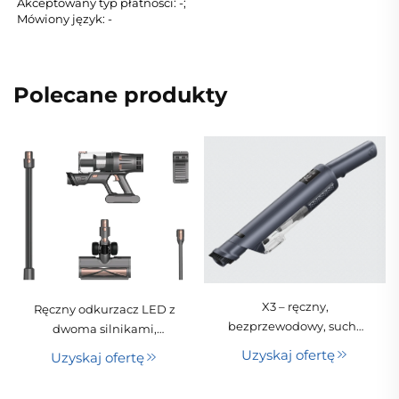
Akceptowany typ płatności: -;
Mówiony język: -
Polecane produkty
X3 – ręczny,
Ręczny odkurzacz LED z
bezprzewodowy, suchy
dwoma silnikami,
odkurzacz z silnym
napięcie 110 V/220 V, 250
Uzyskaj ofertę
Uzyskaj ofertę
silnikiem
W mocy ssącej,
bezszczotkowym,
bezprzewodowy,