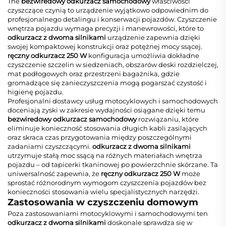
The
bezwiredowy odkurzacz samochodowy
właściwości
czyszczące czynią to urządzenie wyjątkowo odpowiednim do
profesjonalnego detalingu i konserwacji pojazdów. Czyszczenie
wnętrza pojazdu wymaga precyzji i manewrowości, które to
odkurzacz z dwoma silnikami
urządzenie zapewnia dzięki
swojej kompaktowej konstrukcji oraz potężnej mocy ssącej.
ręczny odkurzacz 250 W
konfiguracja umożliwia dokładne
czyszczenie szczelin w siedzeniach, obszarów deski rozdzielczej,
mat podłogowych oraz przestrzeni bagażnika, gdzie
gromadzące się zanieczyszczenia mogą pogarszać czystość i
higienę pojazdu.
Profesjonalni dostawcy usług motocyklowych i samochodowych
doceniają zyski w zakresie wydajności osiągane dzięki temu
bezwiredowy odkurzacz samochodowy
rozwiązaniu, które
eliminuje konieczność stosowania długich kabli zasilających
oraz skraca czas przygotowania między poszczególnymi
zadaniami czyszczącymi.
odkurzacz z dwoma silnikami
utrzymuje stałą moc ssącą na różnych materiałach wnętrza
pojazdu – od tapicerki tkaninowej po powierzchnie skórzane. Ta
uniwersalność zapewnia, że
ręczny odkurzacz 250 W
może
sprostać różnorodnym wymogom czyszczenia pojazdów bez
konieczności stosowania wielu specjalistycznych narzędzi.
Zastosowania w czyszczeniu domowym
Poza zastosowaniami motocyklowymi i samochodowymi ten
odkurzacz z dwoma silnikami
doskonale sprawdza się w