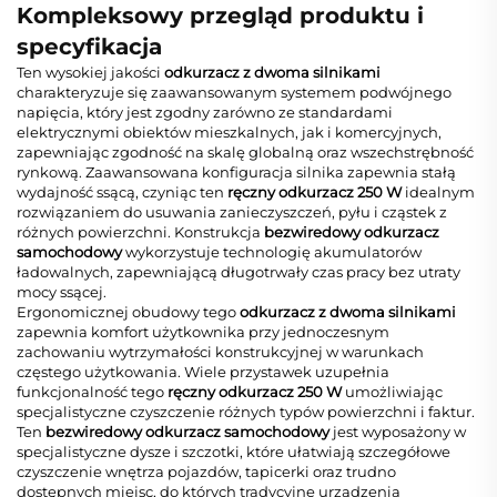
Kompleksowy przegląd produktu i
specyfikacja
Ten wysokiej jakości
odkurzacz z dwoma silnikami
charakteryzuje się zaawansowanym systemem podwójnego
napięcia, który jest zgodny zarówno ze standardami
elektrycznymi obiektów mieszkalnych, jak i komercyjnych,
zapewniając zgodność na skalę globalną oraz wszechstrębność
rynkową. Zaawansowana konfiguracja silnika zapewnia stałą
wydajność ssącą, czyniąc ten
ręczny odkurzacz 250 W
idealnym
rozwiązaniem do usuwania zanieczyszczeń, pyłu i cząstek z
różnych powierzchni. Konstrukcja
bezwiredowy odkurzacz
samochodowy
wykorzystuje technologię akumulatorów
ładowalnych, zapewniającą długotrwały czas pracy bez utraty
mocy ssącej.
Ergonomicznej obudowy tego
odkurzacz z dwoma silnikami
zapewnia komfort użytkownika przy jednoczesnym
zachowaniu wytrzymałości konstrukcyjnej w warunkach
częstego użytkowania. Wiele przystawek uzupełnia
funkcjonalność tego
ręczny odkurzacz 250 W
umożliwiając
specjalistyczne czyszczenie różnych typów powierzchni i faktur.
Ten
bezwiredowy odkurzacz samochodowy
jest wyposażony w
specjalistyczne dysze i szczotki, które ułatwiają szczegółowe
czyszczenie wnętrza pojazdów, tapicerki oraz trudno
dostępnych miejsc, do których tradycyjne urządzenia