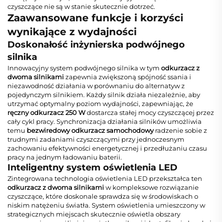
czyszczące nie są w stanie skutecznie dotrzeć.
Zaawansowane funkcje i korzyści
wynikające z wydajności
Doskonałość inżynierska podwójnego
silnika
Innowacyjny system podwójnego silnika w tym
odkurzacz z
dwoma silnikami
zapewnia zwiększoną spójność ssania i
niezawodność działania w porównaniu do alternatyw z
pojedynczym silnikiem. Każdy silnik działa niezależnie, aby
utrzymać optymalny poziom wydajności, zapewniając, że
ręczny odkurzacz 250 W
dostarcza stałej mocy czyszczącej przez
cały cykl pracy. Synchronizacja działania silników umożliwia
temu
bezwiredowy odkurzacz samochodowy
radzenie sobie z
trudnymi zadaniami czyszczącymi przy jednoczesnym
zachowaniu efektywności energetycznej i przedłużaniu czasu
pracy na jednym ładowaniu baterii.
Inteligentny system oświetlenia LED
Zintegrowana technologia oświetlenia LED przekształca ten
odkurzacz z dwoma silnikami
w kompleksowe rozwiązanie
czyszczące, które doskonale sprawdza się w środowiskach o
niskim natężeniu światła. System oświetlenia umieszczony w
strategicznych miejscach skutecznie oświetla obszary