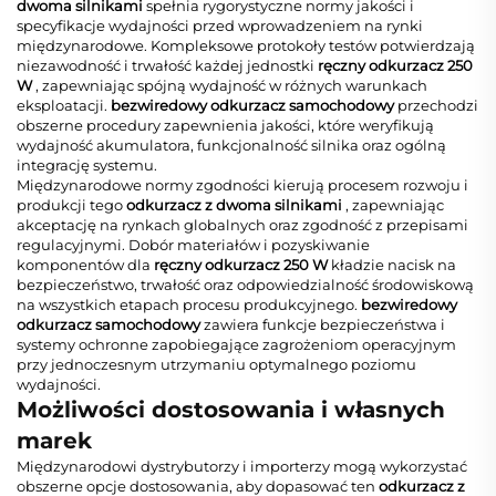
dwoma silnikami
spełnia rygorystyczne normy jakości i
specyfikacje wydajności przed wprowadzeniem na rynki
międzynarodowe. Kompleksowe protokoły testów potwierdzają
niezawodność i trwałość każdej jednostki
ręczny odkurzacz 250
W
, zapewniając spójną wydajność w różnych warunkach
eksploatacji.
bezwiredowy odkurzacz samochodowy
przechodzi
obszerne procedury zapewnienia jakości, które weryfikują
wydajność akumulatora, funkcjonalność silnika oraz ogólną
integrację systemu.
Międzynarodowe normy zgodności kierują procesem rozwoju i
produkcji tego
odkurzacz z dwoma silnikami
, zapewniając
akceptację na rynkach globalnych oraz zgodność z przepisami
regulacyjnymi. Dobór materiałów i pozyskiwanie
komponentów dla
ręczny odkurzacz 250 W
kładzie nacisk na
bezpieczeństwo, trwałość oraz odpowiedzialność środowiskową
na wszystkich etapach procesu produkcyjnego.
bezwiredowy
odkurzacz samochodowy
zawiera funkcje bezpieczeństwa i
systemy ochronne zapobiegające zagrożeniom operacyjnym
przy jednoczesnym utrzymaniu optymalnego poziomu
wydajności.
Możliwości dostosowania i własnych
marek
Międzynarodowi dystrybutorzy i importerzy mogą wykorzystać
obszerne opcje dostosowania, aby dopasować ten
odkurzacz z