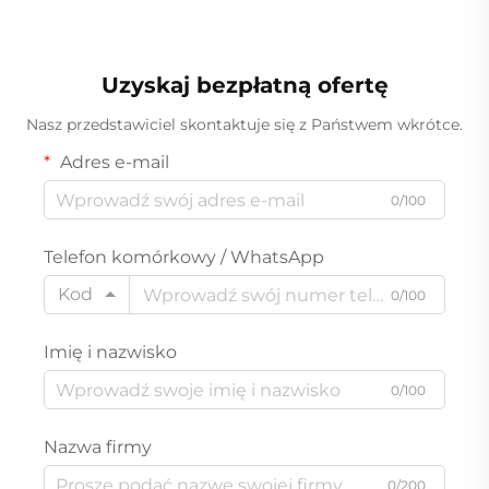
technologią cyklonową,
przeznaczony do użytku
filtrem HEPA oraz
w samochodzie oraz w
diodami LED –
małych gospodarstwach
przenośny,
Uzyskaj bezpłatną ofertę
domowych
przeznaczony do
Nasz przedstawiciel skontaktuje się z Państwem wkrótce.
czyszczenia
pomieszczeń
Adres e-mail
hotelowych, zwierząt
domowych oraz
0/100
dywanów
Telefon komórkowy / WhatsApp
Kod
0/100
Imię i nazwisko
0/100
Nazwa firmy
0/200