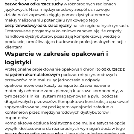
bezworkowa odkurzacz suchy
w różnorodnych regionach
językowych. Nasz międzynarodowy zespół ds. rozwoju
działalności zapewnia ciągłą pomoc dystrybutorom w
maksymalizowaniu potencjału rynkowego tego
bezprzewodowy odkurzacz ręczny
na ich regionalnych rynkach.
Dostosowane programy szkoleniowe zapewniają, że zespoły
handlowe dystrybutorów posiadają kompleksową wiedzę o
produkcie, umożliwiającą budowanie profesjonalnych relacji z
klientami.
Wsparcie w zakresie opakowań i
logistyki
Profesjonalne projektowanie opakowań chroni to
odkurzacz z
napędem akumulatorowym
podczas międzynarodowych
przewozów, minimalizując jednocześnie odpady
opakowaniowe oraz koszty transportu. Zaawansowane
materiały ochronne zabezpieczają kluczowe komponenty, w
tym zespół silnika i system magazynowania pyłu, podczas
długotrwałych przewozów. Kompaktowa konstrukcja opakowań
zoptymalizowana jest pod kątem wydajności załadunku
kontenerów przez międzynarodowych dystrybutorów i
importerów.
Kompleksowa obsługa logistyczna obejmuje elastyczne opcje
wysyłki dostosowane do różnorodnych wymagań dostaw tego
bezworkowa odkurzacz suchy
. Nasz dział międzynarodowych