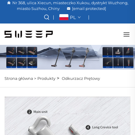
Nr 368, ulica Xiecun, miasteczko Xukou, dystrykt Wuzhong,
miasto Suzhou, Chiny
[email protected]
PL
>
Strona główna >
Produkty
Odkurzacz Prętowy