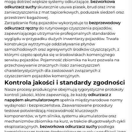
mogą dotrzeć większe systemy odkurzające.
bezworkowa
odkurzacz suchy
skutecznie usuwa piasek, brud oraz inne
zanieczyszczenia z mat tapicerkowych, poduszek siedzeń oraz
przestrzeni bagażowej.
Zarządzanie flotą pojazdów wykorzystuje to
bezprzewodowy
odkurzacz ręczny
do rutynowego czyszczenia pojazdów,
zapewniającego utrzymanie profesjonalnych standardów
wyglądu w przypadku dużych inwentarzy pojazdów. Trwała
konstrukcja wytrzymuje oddziaływanie płynów
samochodowych oraz agresywnych środków czyszczących, z
którymi często spotyka się w środowiskach komercyjnego
serwisu pojazdów. Pojemność zbiornika na kurz pozwala na
przechowywanie znacznych ilości zanieczyszczeń
charakterystycznych dla zastosowań związanych z
czyszczeniem pojazdów komercyjnych.
Kontrola jakości i standardy zgodności
Nasze procesy produkcyjne obejmują rygorystyczne protokoły
kontroli jakości, które zapewniają, że każdy
odkurzacz z
napędem akumulatorowym
spełnia międzynarodowe normy
wydajności i bezpieczeństwa. Zaawansowane procedury
testowe potwierdzają niezawodność kluczowych
komponentów, w tym silnika, systemu akumulatorów oraz
mechanizmów zbiornika na kurz, w trakcie długotrwałych cykli
eksploatacyjnych.
bezworkowa odkurzacz suchy
podlega
kompleksowym testom środowiskowym w celu weryfikacji jego