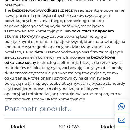
przemysłu.
The
bezprzewodowy odkurzacz ręczny
reprezentuje optymalne
rozwiązanie dla profesjonalnych zespołów czyszczących
poszukujących niezawodnego, przenośnego sprzętu
zapewniającego spójną wydajność w wymagających
zastosowaniach komercyjnych. Ten
odkurzacz z napędem
akumulatorowym
łączy zaawansowaną technologię z
praktycznymi elementami projektowymi, które odpowiadają na
konkretne wymagania operacyjne działów sprzątania w
hotelach, usług detalu samochodowego oraz firm zajmujących
się czyszczeniem komercyjnym. Innowacyjna
bezworkowa
odkurzacz suchy
technologia eliminuje bieżące koszty zużycia
materiałów eksploatacyjnych, zachowując przy tym doskonałą
skuteczność czyszczenia przewyższającą tradycyjne systemy
odkurzania. Profesjonalni użytkownicy na całym świecie
polegają na tym sprzęcie, aby utrzymywać najwyższe standardy
czystości, jednocześnie maksymalizując efektywność
operacyjną i minimalizując przestoje związane ze sprzętem w
różnorodnych środowiskach komercyjnych.
Parametr produktu
Model
SP-002A
Model