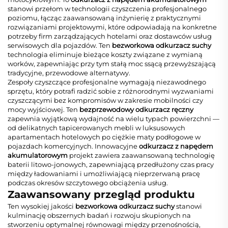
stanowi przełom w technologii czyszczenia profesjonalnego
poziomu, łącząc zaawansowaną inżynierię z praktycznymi
rozwiązaniami projektowymi, które odpowiadają na konkretne
potrzeby firm zarządzających hotelami oraz dostawców usług
serwisowych dla pojazdów. Ten
bezworkowa odkurzacz suchy
technologia eliminuje bieżące koszty związane z wymianą
worków, zapewniając przy tym stałą moc ssącą przewyższającą
tradycyjne, przewodowe alternatywy.
Zespoły czyszczące profesjonalne wymagają niezawodnego
sprzętu, który potrafi radzić sobie z różnorodnymi wyzwaniami
czyszczącymi bez kompromisów w zakresie mobilności czy
mocy wyjściowej. Ten
bezprzewodowy odkurzacz ręczny
zapewnia wyjątkową wydajność na wielu typach powierzchni —
od delikatnych tapicerowanych mebli w luksusowych
apartamentach hotelowych po ciężkie maty podłogowe w
pojazdach komercyjnych. Innowacyjne
odkurzacz z napędem
akumulatorowym
projekt zawiera zaawansowaną technologię
baterii litowo-jonowych, zapewniającą przedłużony czas pracy
między ładowaniami i umożliwiającą nieprzerwaną pracę
podczas okresów szczytowego obciążenia usług.
Zaawansowany przegląd produktu
Ten wysokiej jakości
bezworkowa odkurzacz suchy
stanowi
kulminację obszernych badań i rozwoju skupionych na
stworzeniu optymalnej równowagi między przenośnością,