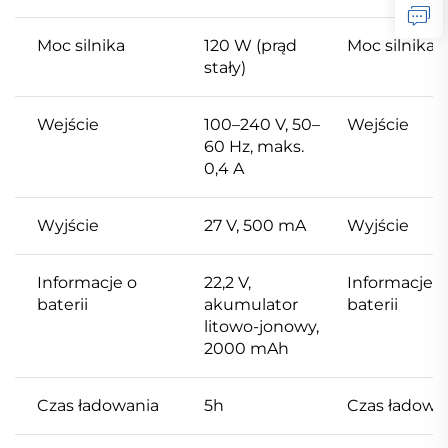
Moc silnika
120 W (prąd
Moc silnika
stały)
Wejście
100–240 V, 50–
Wejście
60 Hz, maks.
0,4 A
Wyjście
27 V, 500 mA
Wyjście
Informacje o
22,2 V,
Informacje o
baterii
akumulator
baterii
litowo-jonowy,
2000 mAh
Czas ładowania
5h
Czas ładowa