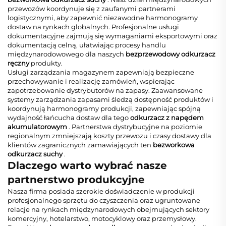
przewozów koordynuje się z zaufanymi partnerami
logistycznymi, aby zapewnić niezawodne harmonogramy
dostaw na rynkach globalnych. Profesjonalne usługi
dokumentacyjne zajmują się wymaganiami eksportowymi oraz
dokumentacją celną, ułatwiając procesy handlu
międzynarodowowego dla naszych
bezprzewodowy odkurzacz
ręczny
produkty.
Usługi zarządzania magazynem zapewniają bezpieczne
przechowywanie i realizację zamówień, wspierając
zapotrzebowanie dystrybutorów na zapasy. Zaawansowane
systemy zarządzania zapasami śledzą dostępność produktów i
koordynują harmonogramy produkcji, zapewniając spójną
wydajność łańcucha dostaw dla tego
odkurzacz z napędem
akumulatorowym
. Partnerstwa dystrybucyjne na poziomie
regionalnym zmniejszają koszty przewozu i czasy dostawy dla
klientów zagranicznych zamawiających ten
bezworkowa
odkurzacz suchy
.
Dlaczego warto wybrać nasze
partnerstwo produkcyjne
Nasza firma posiada szerokie doświadczenie w produkcji
profesjonalnego sprzętu do czyszczenia oraz ugruntowane
relacje na rynkach międzynarodowych obejmujących sektory
komercyjny, hotelarstwo, motocyklowy oraz przemysłowy.