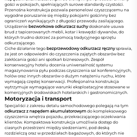
gości w pokojach, spełniających surowe standardy czystości.
Przenośna konstrukcja pozwala personelowi czyszczącemu na
wygodne poruszanie się między pokojami gościnny bez
ograniczeń wynikających z długości przewodu zasilającego.
Urządzenie
bezworkowa odkurzacz suchy
doskonale usuwa
brud z tapicerowanych mebli, kotar i krawędzi dywanów, do
których trudno dotrzeć za pomocą tradycyjnego sprzętu
odkurzającego.
Ciche działanie tego
bezprzewodowy odkurzacz ręczny
sprawia,
że jest on odpowiedni do czyszczenia zajętych obszarów bez
zakłócania gości ani spotkań biznesowych. Zespół
konserwacyjny hotelu docenia uniwersalność systemu
magazynowania pyłu podczas czyszczenia sal konferencyjnych,
holów oraz innych obszarów o dużym natężeniu ruchu, które
wymagają częstej konserwacji. Profesjonalna konstrukcja
wytrzymuje wymagające warunki eksploatacyjne stosowane w
komercyjnych środowiskach hotelarskich i gastronomicznych.
Motoryzacja i transport
Specjaliści z zakresu detalu samochodowego polegają na tym
odkurzacz z napędem akumulatorowym
do kompleksowego
czyszczenia wnętrza pojazdu, przekraczającego oczekiwania
klientów. Kompaktowa konstrukcja umożliwia dostęp do
ciasnych przestrzeni między siedzeniami, pod deską
rozdzielczą oraz w przedziałach bagażowych, do których nie