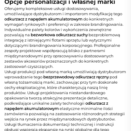
Opcje personalizacji i własnej marki
Oferujemy kompleksowe usługi dostosowywania,
umożliwiające dystrybutorom i importerom modyfikację tego
odkurzacz z napędem akumulatorowym
do konkretnych
wymagań rynkowych i preferencji w zakresie brandingowania.
Indywidualne palety kolorów i wykończenia zewnętrzne
pozwalają na
bezworkowa odkurzacz suchy
bezproblemową
integrację z istniejącymi flotami sprzętu lub wytycznymi
dotyczącymi brandingowania korporacyjnego. Profesjonalne
zespoły projektowe współpracują blisko z partnerami
międzynarodowymi przy opracowywaniu dostosowanych
zestawów akcesoriów przeznaczonych do konkretnych
zastosowań czyszczących.
Usługi produkcji pod własną marką umożliwiają dystrybutorom
wprowadzanie tego
bezprzewodowy odkurzacz ręczny
pod
własną tożsamością marki, zachowując przy tym doskonałe
cechy eksploatacyjne, które charakteryzują naszą linię
produktów. Usługi projektowania niestandardowego
opakowania tworzą atrakcyjne prezentacje detaliczne,
podkreślające unikalne zalety technologii
odkurzacz z
napędem akumulatorowym
elastyczne minimalne ilości
zamówienia pozwalają na zastosowanie różnorodnych strategii
wejścia na rynek przez międzynarodowych dystrybutorów.
Usługi tłumaczenia dokumentacji technicznej i instrukcji
obsługi wspierają ekspansję na rynki globalne dla tego