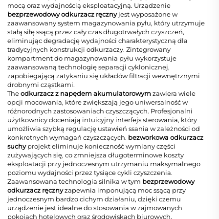
mocą oraz wydajnością eksploatacyjną. Urządzenie
bezprzewodowy odkurzacz ręczny
jest wyposażone w
zaawansowany system magazynowania pyłu, który utrzymuje
stałą siłę ssącą przez cały czas długotrwałych czyszczeń,
eliminując degradację wydajności charakterystyczną dla
tradycyjnych konstrukcji odkurzaczy. Zintegrowany
kompartment do magazynowania pyłu wykorzystuje
zaawansowaną technologię separacji cyklonicznej,
zapobiegającą zatykaniu się układów filtracji wewnętrznymi
drobnymi cząstkami.
The
odkurzacz z napędem akumulatorowym
zawiera wiele
opcji mocowania, które zwiększają jego uniwersalność w
różnorodnych zastosowaniach czyszczących. Profesjonalni
użytkownicy doceniają intuicyjny interfejs sterowania, który
umożliwia szybką regulację ustawień ssania w zależności od
konkretnych wymagań czyszczących.
bezworkowa odkurzacz
suchy
projekt eliminuje konieczność wymiany części
zużywających się, co zmniejsza długoterminowe koszty
eksploatacji przy jednoczesnym utrzymaniu maksymalnego
poziomu wydajności przez tysiące cykli czyszczenia.
Zaawansowana technologia silnika w tym
bezprzewodowy
odkurzacz ręczny
zapewnia imponującą moc ssącą przy
jednoczesnym bardzo cichym działaniu, dzięki czemu
urządzenie jest idealne do stosowania w zajmowanych
pokojach hotelowych oraz środowiskach biurowych.