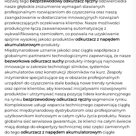
Rozwój tego
bezprzewodowy odkurzacz ręczny
odzwierciedla
nasze głębokie zrozumienie wymagań stawianych
profesjonalnym rozwiązaniom do czyszczenia oraz naszą
zaangażowanie w dostarczanie innowacyjnych rozwiązań
przekraczających oczekiwania klientów. Nasze możliwości
produkcyjne łączą zaawansowaną automatyzację z
wykwalifikowaną rzemiosłem, co pozwala na uzyskiwanie
spójnie wysokiej jakości produktów
odkurzacz z napędem
akumulatorowym
produkty.
Międzynarodowe uznanie jakości oraz ciągła współpraca z
globalnymi partnerami technologicznymi zapewniają, że nasze
bezworkowa odkurzacz suchy
produkty integrują najnowsze
innowacje w zakresie technologii silników, systemów
akumulatorów oraz konstrukcji zbiorników na kurz. Zespoły
inżynierskie specjalizujące się w obszarze profesjonalnych
urządzeń do czyszczenia stale badają nowe trendy rynkowe
oraz opinie klientów, aby kierować inicjatywami rozwojowymi
produktów i utrzymywać naszą pozycję lidera konkurencyjnego
na rynku
bezprzewodowy odkurzacz ręczny
segmencie rynku.
Kompleksowe usługi wsparcia technicznego zapewniają ciągłą
pomoc międzynarodowy dystrybutorom oraz profesjonalnym
użytkownikom końcowym w całym cyklu życia produktu. Nasza
globalna sieć serwisowa gwarantuje, że klienci na całym świecie
mają dostęp do ekspertyzy technicznej oraz części zamiennych
do tego
odkurzacz z napędem akumulatorowym
ciągłe