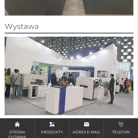
Wystawa
Często zadawane pytania
STRONA
PRODUKTY
ADRES E-MAIL
TELEFON
GŁÓWNA