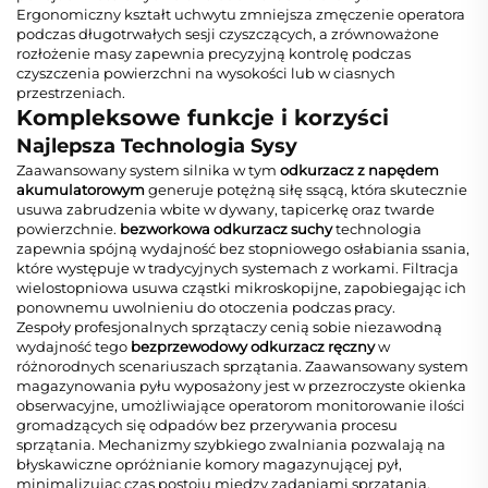
Ergonomiczny kształt uchwytu zmniejsza zmęczenie operatora
podczas długotrwałych sesji czyszczących, a zrównoważone
rozłożenie masy zapewnia precyzyjną kontrolę podczas
czyszczenia powierzchni na wysokości lub w ciasnych
przestrzeniach.
Kompleksowe funkcje i korzyści
Najlepsza Technologia Sysy
Zaawansowany system silnika w tym
odkurzacz z napędem
akumulatorowym
generuje potężną siłę ssącą, która skutecznie
usuwa zabrudzenia wbite w dywany, tapicerkę oraz twarde
powierzchnie.
bezworkowa odkurzacz suchy
technologia
zapewnia spójną wydajność bez stopniowego osłabiania ssania,
które występuje w tradycyjnych systemach z workami. Filtracja
wielostopniowa usuwa cząstki mikroskopijne, zapobiegając ich
ponownemu uwolnieniu do otoczenia podczas pracy.
Zespoły profesjonalnych sprzątaczy cenią sobie niezawodną
wydajność tego
bezprzewodowy odkurzacz ręczny
w
różnorodnych scenariuszach sprzątania. Zaawansowany system
magazynowania pyłu wyposażony jest w przezroczyste okienka
obserwacyjne, umożliwiające operatorom monitorowanie ilości
gromadzących się odpadów bez przerywania procesu
sprzątania. Mechanizmy szybkiego zwalniania pozwalają na
błyskawiczne opróżnianie komory magazynującej pył,
minimalizując czas postoju między zadaniami sprzątania.