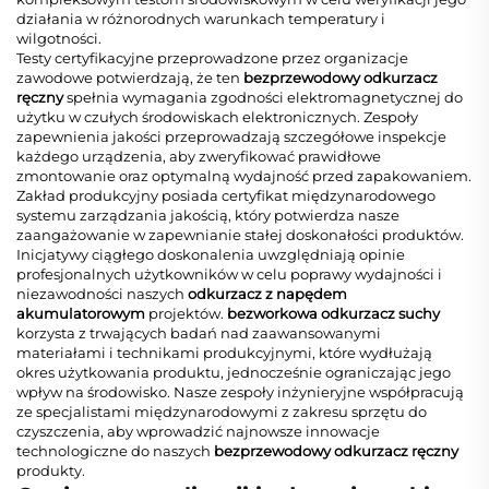
działania w różnorodnych warunkach temperatury i
wilgotności.
Testy certyfikacyjne przeprowadzone przez organizacje
zawodowe potwierdzają, że ten
bezprzewodowy odkurzacz
ręczny
spełnia wymagania zgodności elektromagnetycznej do
użytku w czułych środowiskach elektronicznych. Zespoły
zapewnienia jakości przeprowadzają szczegółowe inspekcje
każdego urządzenia, aby zweryfikować prawidłowe
zmontowanie oraz optymalną wydajność przed zapakowaniem.
Zakład produkcyjny posiada certyfikat międzynarodowego
systemu zarządzania jakością, który potwierdza nasze
zaangażowanie w zapewnianie stałej doskonałości produktów.
Inicjatywy ciągłego doskonalenia uwzględniają opinie
profesjonalnych użytkowników w celu poprawy wydajności i
niezawodności naszych
odkurzacz z napędem
akumulatorowym
projektów.
bezworkowa odkurzacz suchy
korzysta z trwających badań nad zaawansowanymi
materiałami i technikami produkcyjnymi, które wydłużają
okres użytkowania produktu, jednocześnie ograniczając jego
wpływ na środowisko. Nasze zespoły inżynieryjne współpracują
ze specjalistami międzynarodowymi z zakresu sprzętu do
czyszczenia, aby wprowadzić najnowsze innowacje
technologiczne do naszych
bezprzewodowy odkurzacz ręczny
produkty.