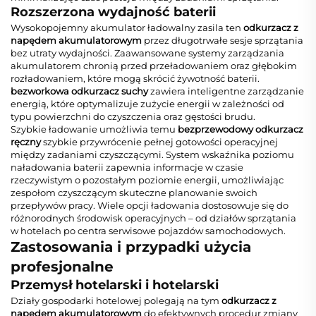
Rozszerzona wydajność baterii
Wysokopojemny akumulator ładowalny zasila ten
odkurzacz z
napędem akumulatorowym
przez długotrwałe sesje sprzątania
bez utraty wydajności. Zaawansowane systemy zarządzania
akumulatorem chronią przed przeładowaniem oraz głębokim
rozładowaniem, które mogą skrócić żywotność baterii.
bezworkowa odkurzacz suchy
zawiera inteligentne zarządzanie
energią, które optymalizuje zużycie energii w zależności od
typu powierzchni do czyszczenia oraz gęstości brudu.
Szybkie ładowanie umożliwia temu
bezprzewodowy odkurzacz
ręczny
szybkie przywrócenie pełnej gotowości operacyjnej
między zadaniami czyszczącymi. System wskaźnika poziomu
naładowania baterii zapewnia informacje w czasie
rzeczywistym o pozostałym poziomie energii, umożliwiając
zespołom czyszczącym skuteczne planowanie swoich
przepływów pracy. Wiele opcji ładowania dostosowuje się do
różnorodnych środowisk operacyjnych – od działów sprzątania
w hotelach po centra serwisowe pojazdów samochodowych.
Zastosowania i przypadki użycia
profesjonalne
Przemysł hotelarski i hotelarski
Działy gospodarki hotelowej polegają na tym
odkurzacz z
napędem akumulatorowym
do efektywnych procedur zmiany