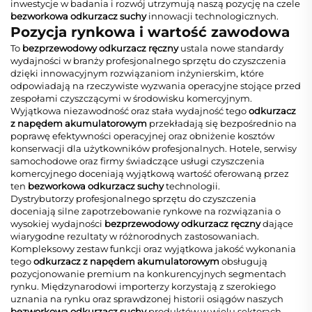
inwestycje w badania i rozwój utrzymują naszą pozycję na czele
bezworkowa odkurzacz suchy
innowacji technologicznych.
Pozycja rynkowa i wartość zawodowa
To
bezprzewodowy odkurzacz ręczny
ustala nowe standardy
wydajności w branży profesjonalnego sprzętu do czyszczenia
dzięki innowacyjnym rozwiązaniom inżynierskim, które
odpowiadają na rzeczywiste wyzwania operacyjne stojące przed
zespołami czyszczącymi w środowisku komercyjnym.
Wyjątkowa niezawodność oraz stała wydajność tego
odkurzacz
z napędem akumulatorowym
przekładają się bezpośrednio na
poprawę efektywności operacyjnej oraz obniżenie kosztów
konserwacji dla użytkowników profesjonalnych. Hotele, serwisy
samochodowe oraz firmy świadczące usługi czyszczenia
komercyjnego doceniają wyjątkową wartość oferowaną przez
ten
bezworkowa odkurzacz suchy
technologii.
Dystrybutorzy profesjonalnego sprzętu do czyszczenia
doceniają silne zapotrzebowanie rynkowe na rozwiązania o
wysokiej wydajności
bezprzewodowy odkurzacz ręczny
dające
wiarygodne rezultaty w różnorodnych zastosowaniach.
Kompleksowy zestaw funkcji oraz wyjątkowa jakość wykonania
tego
odkurzacz z napędem akumulatorowym
obsługują
pozycjonowanie premium na konkurencyjnych segmentach
rynku. Międzynarodowi importerzy korzystają z szerokiego
uznania na rynku oraz sprawdzonej historii osiągów naszych
bezworkowa odkurzacz suchy
produktów w wielu sektorach