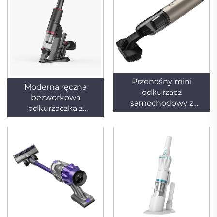
Przenośny mini
Moderna ręczna
odkurzacz
bezworkowa
samochodowy z
odkurzaczka z
bezszczotkowym
silnikiem
silnikiem, 11 kPA, 65 W,
bezszczotkowym,
suchy, automatyczny,
zasilana bateryjnie, do
ręczny, zasilany przez
użytku w
USB, z baterią, cichy –
samochodach,
do użytku w hotelach
hotelach i domach, 90
i domach
W, przenośna,
ładowalna,
bezprzewodowa,
sucha