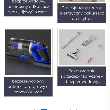
bezprzewodowy,
przenośny odkurzacz
Profesjonalny ręczny
typu „kijowy” o mocy
elektryczny odkurzacz
400 W z technologią
do użytku
cyklonową do użytku
samochodowego i
domowego,
domowego,
przeznaczony do
akumulatorowy,
czyszczenia dywanów
uniwersalny (do
i usuwania sierści
suchego i mokrego
zwierząt domowych,
odkurzania), bez
wyposażony w stację
worka
zbierania pyłu
Bezpośrednie
sprzedaży fabryczne –
bezprzewodowy
bezprzewodowy
odkurzacz prętowy o
odkurzacz domowy o
mocy 650 W z
dużej mocy i
technologią
przenośnej
cyklonową do użytku
konstrukcji z lampą
domowego,
roboczą