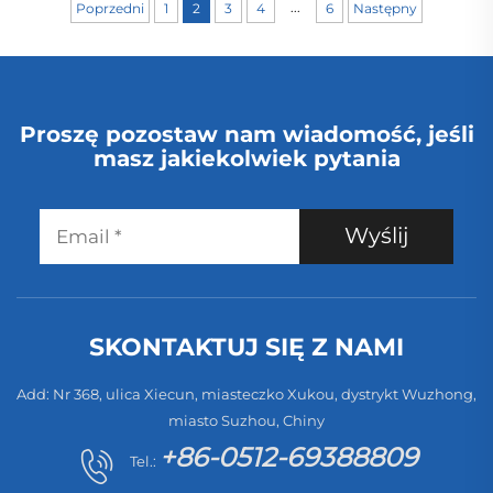
...
Poprzedni
1
2
3
4
6
Następny
przeznaczony do
czyszczenia dywanów
i usuwania sierści
zwierząt, z
wyposażeniem w
Proszę pozostaw nam wiadomość, jeśli
stację zbierania pyłu
masz jakiekolwiek pytania
Wyślij
SKONTAKTUJ SIĘ Z NAMI
Add: Nr 368, ulica Xiecun, miasteczko Xukou, dystrykt Wuzhong,
miasto Suzhou, Chiny
+86-0512-69388809
Tel.: