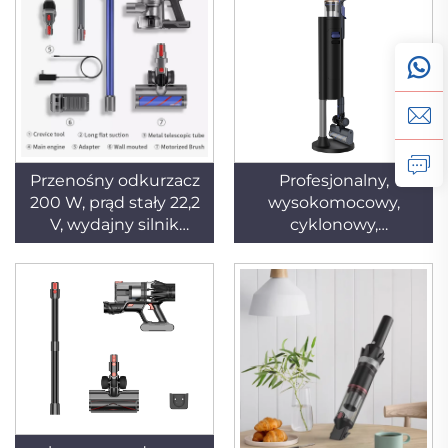
domowego,
domowych i
przeznaczony do
dywanów, 450 W,
czyszczenia dywanów
stacja zbierania pyłu
i zwierząt domowych
Przenośny odkurzacz
Profesjonalny,
200 W, prąd stały 22,2
wysokomocowy,
V, wydajny silnik
cyklonowy,
bezszczotkowy,
wielofunkcyjny,
funkcja suchego
akumulatorowy
odkurzania, zasilanie
odkurzacz
elektryczne do
produkowany przez
zastosowań w
producenta dla
hotelach
samochodów i
przyczep
kempingowych (RV),
ręczny odkurzacz