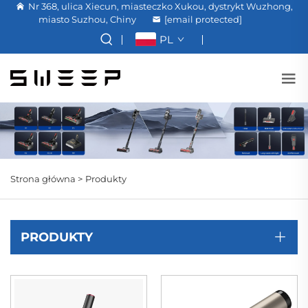
Nr 368, ulica Xiecun, miasteczko Xukou, dystrykt Wuzhong,
miasto Suzhou, Chiny
[email protected]
PL
Strona główna >
Produkty
PRODUKTY