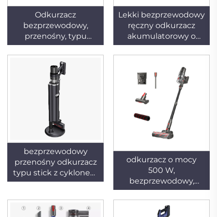
Odkurzacz
Lekki bezprzewodowy
bezprzewodowy,
ręczny odkurzacz
przenośny, typu
akumulatorowy o
pałkowy z technologią
napięciu 11,1 V i mocy
cyklonową do użytku
90 W do użytku w
domowego oraz
samochodach
czyszczenia dywanów
i wykładzin w
obecności zwierząt
domowych
bezprzewodowy
odkurzacz o mocy
przenośny odkurzacz
500 W,
typu stick z cyklonem
bezprzewodowy,
do użytku
przenośny, typu
domowego,
„kijowego”,
przeznaczony do
cyklonowy, do użytku
czyszczenia zwierząt