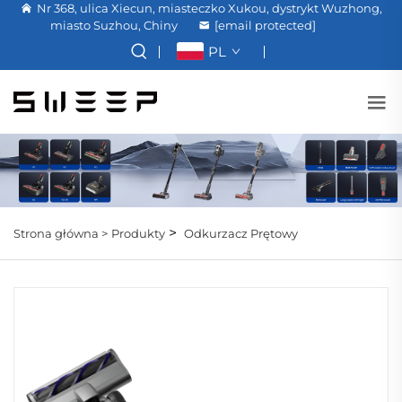
Nr 368, ulica Xiecun, miasteczko Xukou, dystrykt Wuzhong,
miasto Suzhou, Chiny
[email protected]
PL
>
Strona główna >
Produkty
Odkurzacz Prętowy