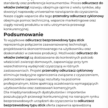
standardy oraz preferencje konsumentów. Proces
odkurzacz do
włosów zwierząt
rozwoju obejmuje opinie z wielu rynków, aby
stworzyć naprawdę uniwersalne rozwiązanie do czyszczenia.
Nasze ciągłe wsparcie dla tego
przenośny odkurzacz cyklonowy
obejmuje pomoc techniczną, wsparcie marketingowe oraz
ciągły rozwój produktu w celu utrzymania przewagi
konkurencyjnej.
Podsumowanie
To wyjątkowe
odkurzacz bezprzewodowy typu stick
reprezentuje połączenie zaawansowanej technologii,
projektowania skoncentrowanego na użytkowniku oraz
doskonałości w zakresie produkcji. Możliwości
odkurzacz do
włosów zwierząt
są dostosowane do konkretnych potrzeb
właścicieli zwierząt domowych, zapewniając przy tym
wszechstronną wydajność czyszczącą w różnych
zastosowaniach. Projekt
przenośny odkurzacz cyklonowy
eliminuje tradycyjne ograniczenia związane z czyszczeniem,
jednocześnie zapewniając rezultaty na poziomie
profesjonalnym, które spełniają oczekiwania wymagających
użytkowników oraz zastosowań komercyjnych.
Dla międzynarodowych dystrybutorów i importerów
poszukujących przewagi konkurencyjnej na rosnącym rynku
bezprzewodowych urządzeń do czyszczenia to
odkurzacz
bezprzewodowy typu stick
oferta zapewnia sprawdzoną