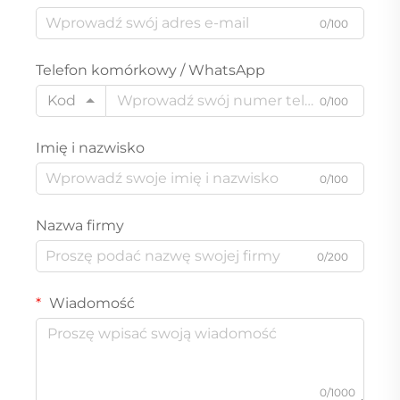
prądu stałego, gwarancja
0/100
1 rok, mini projekt
Telefon komórkowy / WhatsApp
Kod
0/100
Imię i nazwisko
0/100
Nazwa firmy
0/200
Wiadomość
0/1000