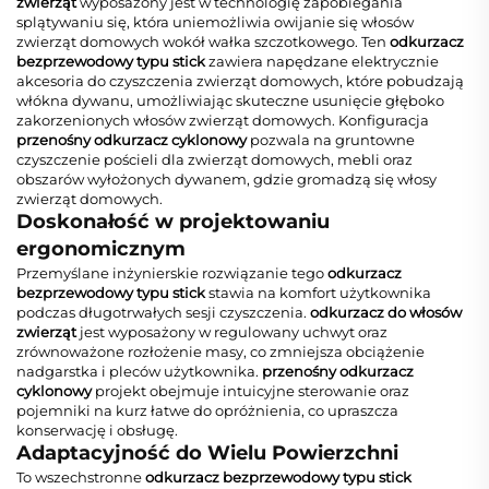
zwierząt
wyposażony jest w technologię zapobiegania
splątywaniu się, która uniemożliwia owijanie się włosów
zwierząt domowych wokół wałka szczotkowego. Ten
odkurzacz
bezprzewodowy typu stick
zawiera napędzane elektrycznie
akcesoria do czyszczenia zwierząt domowych, które pobudzają
włókna dywanu, umożliwiając skuteczne usunięcie głęboko
zakorzenionych włosów zwierząt domowych. Konfiguracja
przenośny odkurzacz cyklonowy
pozwala na gruntowne
czyszczenie pościeli dla zwierząt domowych, mebli oraz
obszarów wyłożonych dywanem, gdzie gromadzą się włosy
zwierząt domowych.
Doskonałość w projektowaniu
ergonomicznym
Przemyślane inżynierskie rozwiązanie tego
odkurzacz
bezprzewodowy typu stick
stawia na komfort użytkownika
podczas długotrwałych sesji czyszczenia.
odkurzacz do włosów
zwierząt
jest wyposażony w regulowany uchwyt oraz
zrównoważone rozłożenie masy, co zmniejsza obciążenie
nadgarstka i pleców użytkownika.
przenośny odkurzacz
cyklonowy
projekt obejmuje intuicyjne sterowanie oraz
pojemniki na kurz łatwe do opróżnienia, co upraszcza
konserwację i obsługę.
Adaptacyjność do Wielu Powierzchni
To wszechstronne
odkurzacz bezprzewodowy typu stick