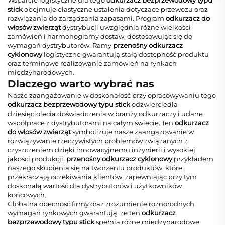
stick
obejmuje elastyczne ustalenia dotyczące przewozu oraz
rozwiązania do zarządzania zapasami. Program
odkurzacz do
włosów zwierząt
dystrybucji uwzględnia różne wielkości
zamówień i harmonogramy dostaw, dostosowując się do
wymagań dystrybutorów. Ramy
przenośny odkurzacz
cyklonowy
logistyczne gwarantują stałą dostępność produktu
oraz terminowe realizowanie zamówień na rynkach
międzynarodowych.
Dlaczego warto wybrać nas
Nasze zaangażowanie w doskonałość przy opracowywaniu tego
odkurzacz bezprzewodowy typu stick
odzwierciedla
dziesięciolecia doświadczenia w branży odkurzaczy i udane
współprace z dystrybutorami na całym świecie. Ten
odkurzacz
do włosów zwierząt
symbolizuje nasze zaangażowanie w
rozwiązywanie rzeczywistych problemów związanych z
czyszczeniem dzięki innowacyjnemu inżynierii i wysokiej
jakości produkcji.
przenośny odkurzacz cyklonowy
przykładem
naszego skupienia się na tworzeniu produktów, które
przekraczają oczekiwania klientów, zapewniając przy tym
doskonałą wartość dla dystrybutorów i użytkowników
końcowych.
Globalna obecność firmy oraz zrozumienie różnorodnych
wymagań rynkowych gwarantują, że ten
odkurzacz
bezprzewodowy typu stick
spełnia różne międzynarodowe