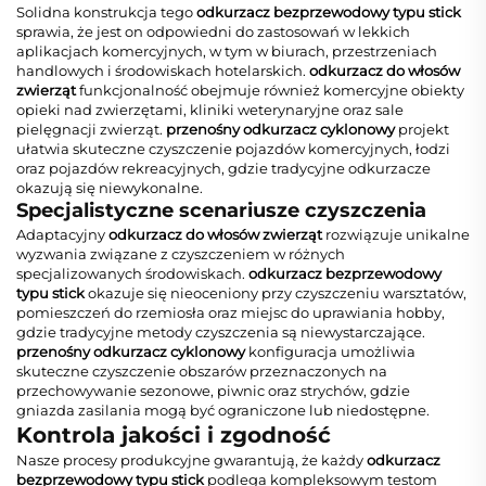
Solidna konstrukcja tego
odkurzacz bezprzewodowy typu stick
sprawia, że jest on odpowiedni do zastosowań w lekkich
aplikacjach komercyjnych, w tym w biurach, przestrzeniach
handlowych i środowiskach hotelarskich.
odkurzacz do włosów
zwierząt
funkcjonalność obejmuje również komercyjne obiekty
opieki nad zwierzętami, kliniki weterynaryjne oraz sale
pielęgnacji zwierząt.
przenośny odkurzacz cyklonowy
projekt
ułatwia skuteczne czyszczenie pojazdów komercyjnych, łodzi
oraz pojazdów rekreacyjnych, gdzie tradycyjne odkurzacze
okazują się niewykonalne.
Specjalistyczne scenariusze czyszczenia
Adaptacyjny
odkurzacz do włosów zwierząt
rozwiązuje unikalne
wyzwania związane z czyszczeniem w różnych
specjalizowanych środowiskach.
odkurzacz bezprzewodowy
typu stick
okazuje się nieoceniony przy czyszczeniu warsztatów,
pomieszczeń do rzemiosła oraz miejsc do uprawiania hobby,
gdzie tradycyjne metody czyszczenia są niewystarczające.
przenośny odkurzacz cyklonowy
konfiguracja umożliwia
skuteczne czyszczenie obszarów przeznaczonych na
przechowywanie sezonowe, piwnic oraz strychów, gdzie
gniazda zasilania mogą być ograniczone lub niedostępne.
Kontrola jakości i zgodność
Nasze procesy produkcyjne gwarantują, że każdy
odkurzacz
bezprzewodowy typu stick
podlega kompleksowym testom