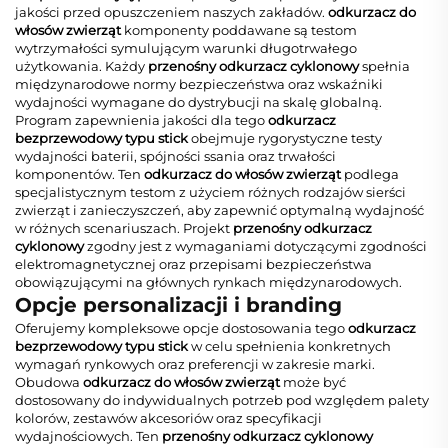
jakości przed opuszczeniem naszych zakładów.
odkurzacz do
włosów zwierząt
komponenty poddawane są testom
wytrzymałości symulującym warunki długotrwałego
użytkowania. Każdy
przenośny odkurzacz cyklonowy
spełnia
międzynarodowe normy bezpieczeństwa oraz wskaźniki
wydajności wymagane do dystrybucji na skalę globalną.
Program zapewnienia jakości dla tego
odkurzacz
bezprzewodowy typu stick
obejmuje rygorystyczne testy
wydajności baterii, spójności ssania oraz trwałości
komponentów. Ten
odkurzacz do włosów zwierząt
podlega
specjalistycznym testom z użyciem różnych rodzajów sierści
zwierząt i zanieczyszczeń, aby zapewnić optymalną wydajność
w różnych scenariuszach. Projekt
przenośny odkurzacz
cyklonowy
zgodny jest z wymaganiami dotyczącymi zgodności
elektromagnetycznej oraz przepisami bezpieczeństwa
obowiązującymi na głównych rynkach międzynarodowych.
Opcje personalizacji i branding
Oferujemy kompleksowe opcje dostosowania tego
odkurzacz
bezprzewodowy typu stick
w celu spełnienia konkretnych
wymagań rynkowych oraz preferencji w zakresie marki.
Obudowa
odkurzacz do włosów zwierząt
może być
dostosowany do indywidualnych potrzeb pod względem palety
kolorów, zestawów akcesoriów oraz specyfikacji
wydajnościowych. Ten
przenośny odkurzacz cyklonowy