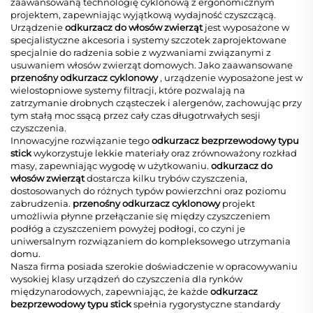
zaawansowaną technologię cyklonową z ergonomicznym
projektem, zapewniając wyjątkową wydajność czyszczącą.
Urządzenie
odkurzacz do włosów zwierząt
jest wyposażone w
specjalistyczne akcesoria i systemy szczotek zaprojektowane
specjalnie do radzenia sobie z wyzwaniami związanymi z
usuwaniem włosów zwierząt domowych. Jako zaawansowane
przenośny odkurzacz cyklonowy
, urządzenie wyposażone jest w
wielostopniowe systemy filtracji, które pozwalają na
zatrzymanie drobnych cząsteczek i alergenów, zachowując przy
tym stałą moc ssącą przez cały czas długotrwałych sesji
czyszczenia.
Innowacyjne rozwiązanie tego
odkurzacz bezprzewodowy typu
stick
wykorzystuje lekkie materiały oraz zrównoważony rozkład
masy, zapewniając wygodę w użytkowaniu.
odkurzacz do
włosów zwierząt
dostarcza kilku trybów czyszczenia,
dostosowanych do różnych typów powierzchni oraz poziomu
zabrudzenia.
przenośny odkurzacz cyklonowy
projekt
umożliwia płynne przełączanie się między czyszczeniem
podłóg a czyszczeniem powyżej podłogi, co czyni je
uniwersalnym rozwiązaniem do kompleksowego utrzymania
domu.
Nasza firma posiada szerokie doświadczenie w opracowywaniu
wysokiej klasy urządzeń do czyszczenia dla rynków
międzynarodowych, zapewniając, że każde
odkurzacz
bezprzewodowy typu stick
spełnia rygorystyczne standardy