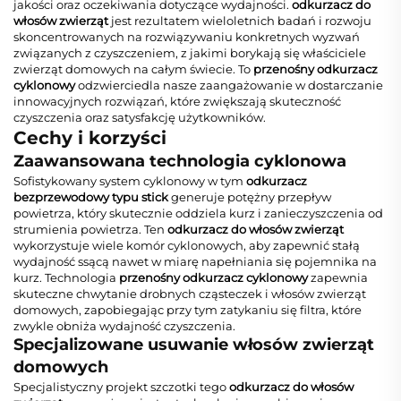
jakości oraz oczekiwania dotyczące wydajności.
odkurzacz do
włosów zwierząt
jest rezultatem wieloletnich badań i rozwoju
skoncentrowanych na rozwiązywaniu konkretnych wyzwań
związanych z czyszczeniem, z jakimi borykają się właściciele
zwierząt domowych na całym świecie. To
przenośny odkurzacz
cyklonowy
odzwierciedla nasze zaangażowanie w dostarczanie
innowacyjnych rozwiązań, które zwiększają skuteczność
czyszczenia oraz satysfakcję użytkowników.
Cechy i korzyści
Zaawansowana technologia cyklonowa
Sofistykowany system cyklonowy w tym
odkurzacz
bezprzewodowy typu stick
generuje potężny przepływ
powietrza, który skutecznie oddziela kurz i zanieczyszczenia od
strumienia powietrza. Ten
odkurzacz do włosów zwierząt
wykorzystuje wiele komór cyklonowych, aby zapewnić stałą
wydajność ssącą nawet w miarę napełniania się pojemnika na
kurz. Technologia
przenośny odkurzacz cyklonowy
zapewnia
skuteczne chwytanie drobnych cząsteczek i włosów zwierząt
domowych, zapobiegając przy tym zatykaniu się filtra, które
zwykle obniża wydajność czyszczenia.
Specjalizowane usuwanie włosów zwierząt
domowych
Specjalistyczny projekt szczotki tego
odkurzacz do włosów