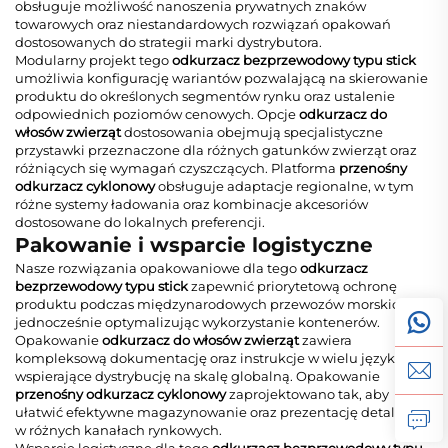
obsługuje możliwość nanoszenia prywatnych znaków
towarowych oraz niestandardowych rozwiązań opakowań
dostosowanych do strategii marki dystrybutora.
Modularny projekt tego
odkurzacz bezprzewodowy typu stick
umożliwia konfigurację wariantów pozwalającą na skierowanie
produktu do określonych segmentów rynku oraz ustalenie
odpowiednich poziomów cenowych. Opcje
odkurzacz do
włosów zwierząt
dostosowania obejmują specjalistyczne
przystawki przeznaczone dla różnych gatunków zwierząt oraz
różniących się wymagań czyszczących. Platforma
przenośny
odkurzacz cyklonowy
obsługuje adaptacje regionalne, w tym
różne systemy ładowania oraz kombinacje akcesoriów
dostosowane do lokalnych preferencji.
Pakowanie i wsparcie logistyczne
Nasze rozwiązania opakowaniowe dla tego
odkurzacz
bezprzewodowy typu stick
zapewnić priorytetową ochronę
produktu podczas międzynarodowych przewozów morskich,
jednocześnie optymalizując wykorzystanie kontenerów.
Opakowanie
odkurzacz do włosów zwierząt
zawiera
kompleksową dokumentację oraz instrukcje w wielu językach
wspierające dystrybucję na skalę globalną. Opakowanie
przenośny odkurzacz cyklonowy
zaprojektowano tak, aby
ułatwić efektywne magazynowanie oraz prezentację detaliczną
w różnych kanałach rynkowych.
Wsparcie logistyczne dla tego
odkurzacz bezprzewodowy typu