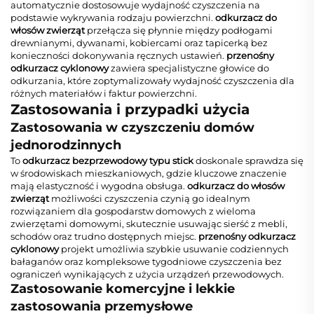
automatycznie dostosowuje wydajność czyszczenia na
podstawie wykrywania rodzaju powierzchni.
odkurzacz do
włosów zwierząt
przełącza się płynnie między podłogami
drewnianymi, dywanami, kobiercami oraz tapicerką bez
konieczności dokonywania ręcznych ustawień.
przenośny
odkurzacz cyklonowy
zawiera specjalistyczne głowice do
odkurzania, które zoptymalizowały wydajność czyszczenia dla
różnych materiałów i faktur powierzchni.
Zastosowania i przypadki użycia
Zastosowania w czyszczeniu domów
jednorodzinnych
To
odkurzacz bezprzewodowy typu stick
doskonale sprawdza się
w środowiskach mieszkaniowych, gdzie kluczowe znaczenie
mają elastyczność i wygodna obsługa.
odkurzacz do włosów
zwierząt
możliwości czyszczenia czynią go idealnym
rozwiązaniem dla gospodarstw domowych z wieloma
zwierzętami domowymi, skutecznie usuwając sierść z mebli,
schodów oraz trudno dostępnych miejsc.
przenośny odkurzacz
cyklonowy
projekt umożliwia szybkie usuwanie codziennych
bałaganów oraz kompleksowe tygodniowe czyszczenia bez
ograniczeń wynikających z użycia urządzeń przewodowych.
Zastosowanie komercyjne i lekkie
zastosowania przemysłowe