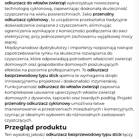
odkurzacz do włosów zwierząt
wykorzystuje nowoczesną
technologię cyklonową, zapewniając doskonałą skuteczność
czyszczenia na wielu powierzchniach. Jako
przenośny
odkurzacz cyklonowy
, to urządzenie przekształca tradycyjne
doświadczenie związane z czyszczeniem, eliminując
ograniczenia wynikające z konieczności podłączenia do sieci
elektrycznej, przy jednoczesnym zachowaniu wyjątkowej mocy
ssącej.
Międzynarodowi dystrybutorzy i importerzy rozpoznają rosnące
zapotrzebowanie rynku na skuteczne rozwiązania do
czyszczenia, które odpowiadają potrzebom właścicieli zwierząt
domowych oraz gospodarstw domowych poszukujących
efektów na poziomie profesjonalnym. To
odkurzacz
bezprzewodowy typu stick
spełnia te wymagania dzięki
innowacyjnemu projektowi i doskonałości inżynierskiej.
Funkcjonalność
odkurzacz do włosów zwierząt
zapewnia
kompleksowe usuwanie uparczywych włosów zwierząt
domowych z dywanów, tapicerki oraz twardych podłóg. Projekt
przenośny odkurzacz cyklonowy
umożliwia łatwe
manewrowanie w przestrzeniach mieszkalnych i komercyjnych,
czyniąc je idealnym wyborem do różnorodnych zastosowań
czyszczących.
Przegląd produktu
Ten wysokiej jakości
odkurzacz bezprzewodowy typu stick
łączy