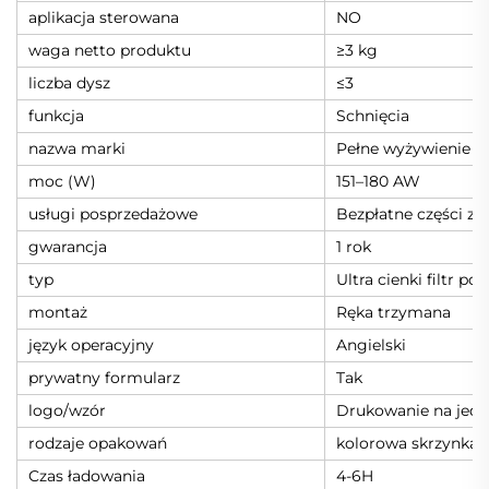
aplikacja sterowana
NO
waga netto produktu
≥3 kg
liczba dysz
≤3
funkcja
Schnięcia
nazwa marki
Pełne wyżywienie
moc (W)
151–180 AW
usługi posprzedażowe
Bezpłatne części z
gwarancja
1 rok
typ
Ultra cienki filtr po
montaż
Ręka trzymana
język operacyjny
Angielski
prywatny formularz
Tak
logo/wzór
Drukowanie na jed
rodzaje opakowań
kolorowa skrzynka
Czas ładowania
4-6H