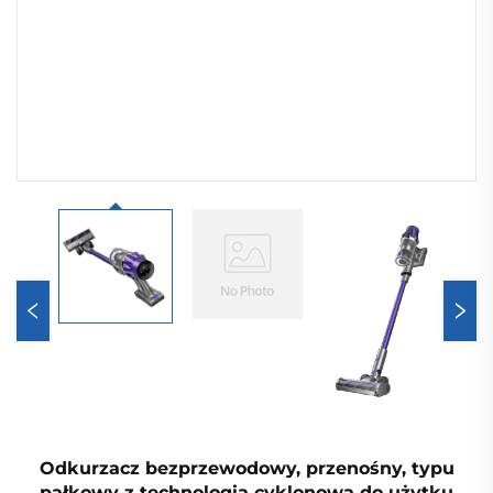
Odkurzacz bezprzewodowy, przenośny, typu
pałkowy z technologią cyklonową do użytku