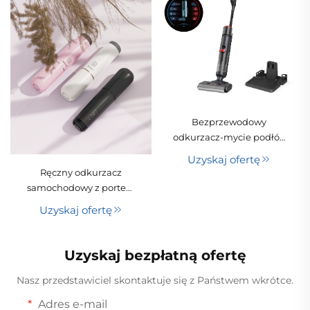
Bezprzewodowy
odkurzacz-mycie podłóg
M3 – inteligentny
Uzyskaj ofertę
urządzenie do
Ręczny odkurzacz
czyszczenia wilgotnego i
samochodowy z portem
suchego, potężna,
USB, zasilany litowo-
Uzyskaj ofertę
wielofunkcyjna maszyna
jonowym
do czyszczenia.
akumulatorem, do
suchego odkurzania,
Uzyskaj bezpłatną ofertę
bezworkowy, wysokiej
mocy (65 W), z
Nasz przedstawiciel skontaktuje się z Państwem wkrótce.
silnikowym
Adres e-mail
szczotkowym silnikiem