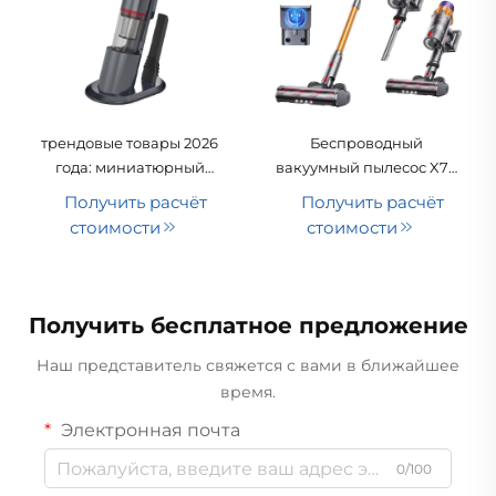
трендовые товары 2026
Беспроводный
года: миниатюрный
вакуумный пылесос X7A
ручной автомобильный
2-в-1 для ручного и
Получить расчёт
Получить расчёт
пылесос с USB-
вертикального
стоимости
стоимости
разъёмом/
использования с
электрическим
бесщеточным
адаптером, функцией
двигателем, для
сухой уборки, хит
автомобиля и дома
Получить бесплатное предложение
продаж,
перезаряжаемый
Наш представитель свяжется с вами в ближайшее
продукт
время.
Электронная почта
0/100