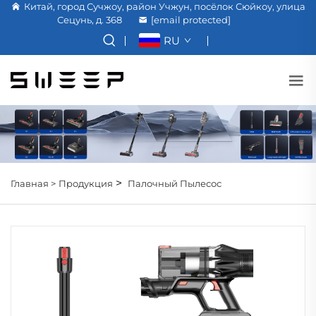
Китай, город Сучжоу, район Учжун, посёлок Сюйкоу, улица
Сецунь, д. 368
[email protected]
RU
>
Главная >
Продукция
Палочный Пылесос