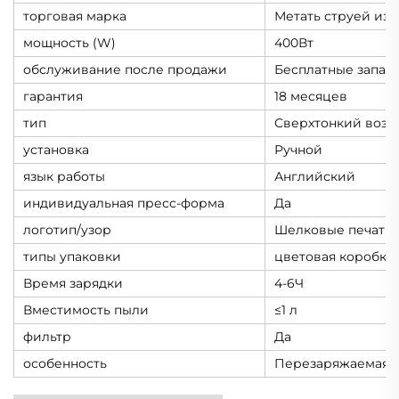
торговая марка
Метать струей из 
мощность (W)
400Вт
обслуживание после продажи
Бесплатные запас
гарантия
18 месяцев
тип
Сверхтонкий возд
установка
Ручной
язык работы
Английский
индивидуальная пресс-форма
Да
логотип/узор
Шелковые печатны
типы упаковки
цветовая коробка
Время зарядки
4-6Ч
Вместимость пыли
≤1 л
фильтр
Да
особенность
Перезаряжаемая б