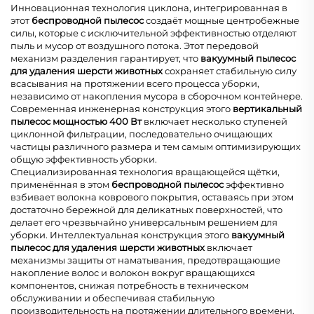
Инновационная технология циклона, интегрированная в
этот
беспроводной пылесос
создаёт мощные центробежные
силы, которые с исключительной эффективностью отделяют
пыль и мусор от воздушного потока. Этот передовой
механизм разделения гарантирует, что
вакуумный пылесос
для удаления шерсти животных
сохраняет стабильную силу
всасывания на протяжении всего процесса уборки,
независимо от накопления мусора в сборочном контейнере.
Современная инженерная конструкция этого
вертикальный
пылесос мощностью 400 Вт
включает несколько ступеней
циклонной фильтрации, последовательно очищающих
частицы различного размера и тем самым оптимизирующих
общую эффективность уборки.
Специализированная технология вращающейся щётки,
применённая в этом
беспроводной пылесос
эффективно
взбивает волокна коврового покрытия, оставаясь при этом
достаточно бережной для деликатных поверхностей, что
делает его чрезвычайно универсальным решением для
уборки. Интеллектуальная конструкция этого
вакуумный
пылесос для удаления шерсти животных
включает
механизмы защиты от наматывания, предотвращающие
накопление волос и волокон вокруг вращающихся
компонентов, снижая потребность в техническом
обслуживании и обеспечивая стабильную
производительность на протяжении длительного времени.