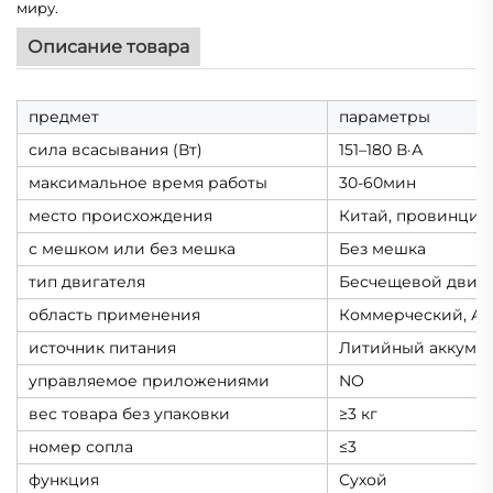
миру.
Описание товара
предмет
параметры
сила всасывания (Вт)
151–180 В·А
максимальное время работы
30-60мин
место происхождения
Китай, провинция
с мешком или без мешка
Без мешка
тип двигателя
Бесчещевой двига
область применения
Коммерческий, А
источник питания
Литийный аккуму
управляемое приложениями
NO
вес товара без упаковки
≥3 кг
номер сопла
≤3
функция
Сухой