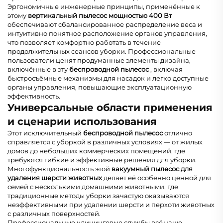
Эргономичные инженерные принципы, применённые к
этому
вертикальный пылесос мощностью 400 Вт
обеспечивают сбалансированное распределение веса и
интуитивно понятное расположение органов управления,
что позволяет комфортно работать в течение
продолжительных сеансов уборки. Профессиональные
пользователи ценят продуманные элементы дизайна,
включённые в эту
беспроводной пылесос
, включая
быстросъёмные механизмы для насадок и легко доступные
органы управления, повышающие эксплуатационную
эффективность.
Универсальные области применения
и сценарии использования
Этот исключительный
беспроводной пылесос
отлично
справляется с уборкой в различных условиях — от жилых
домов до небольших коммерческих помещений, где
требуются гибкие и эффективные решения для уборки.
Многофункциональность этой
вакуумный пылесос для
удаления шерсти животных
делает её особенно ценной для
семей с несколькими домашними животными, где
традиционные методы уборки зачастую оказываются
неэффективными при удалении шерсти и перхоти животных
с различных поверхностей.
Профессиональные клининговые службы всё чаще