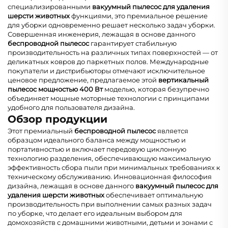
специализированными
вакуумный пылесос для удаления
шерсти животных
функциями, это премиальное решение
для уборки одновременно решает несколько задач уборки.
Совершенная инженерия, лежащая в основе данного
беспроводной пылесос
гарантирует стабильную
производительность на различных типах поверхностей — от
деликатных ковров до паркетных полов. Международные
покупатели и дистрибьюторы отмечают исключительное
ценовое предложение, предлагаемое этой
вертикальный
пылесос мощностью 400 Вт
моделью, которая безупречно
объединяет мощные моторные технологии с принципами
удобного для пользователя дизайна.
Обзор продукции
Этот премиальный
беспроводной пылесос
является
образцом идеального баланса между мощностью и
портативностью и включает передовую циклонную
технологию разделения, обеспечивающую максимальную
эффективность сбора пыли при минимальных требованиях к
техническому обслуживанию. Инновационная философия
дизайна, лежащая в основе данного
вакуумный пылесос для
удаления шерсти животных
обеспечивает оптимальную
производительность при выполнении самых разных задач
по уборке, что делает его идеальным выбором для
домохозяйств с домашними животными, детьми и зонами с