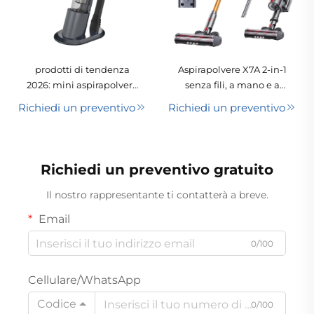
prodotti di tendenza
Aspirapolvere X7A 2-in-1
2026: mini aspirapolvere
senza fili, a mano e a
per auto, con funzione di
bastone, con motore
Richiedi un preventivo
Richiedi un preventivo
alimentazione
brushless per uso in auto
USB/Adattatore elettrico,
e in casa
aspirazione a secco,
prodotto ricaricabile
Richiedi un preventivo gratuito
molto richiesto
Il nostro rappresentante ti contatterà a breve.
Email
0/100
Cellulare/WhatsApp
Codice
0/100