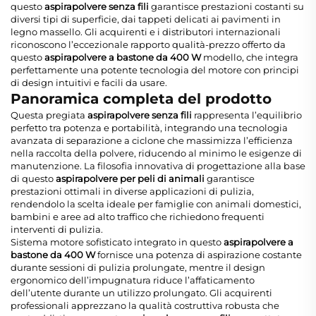
questo
aspirapolvere senza fili
garantisce prestazioni costanti su
diversi tipi di superficie, dai tappeti delicati ai pavimenti in
legno massello. Gli acquirenti e i distributori internazionali
riconoscono l’eccezionale rapporto qualità-prezzo offerto da
questo
aspirapolvere a bastone da 400 W
modello, che integra
perfettamente una potente tecnologia del motore con principi
di design intuitivi e facili da usare.
Panoramica completa del prodotto
Questa pregiata
aspirapolvere senza fili
rappresenta l’equilibrio
perfetto tra potenza e portabilità, integrando una tecnologia
avanzata di separazione a ciclone che massimizza l’efficienza
nella raccolta della polvere, riducendo al minimo le esigenze di
manutenzione. La filosofia innovativa di progettazione alla base
di questo
aspirapolvere per peli di animali
garantisce
prestazioni ottimali in diverse applicazioni di pulizia,
rendendolo la scelta ideale per famiglie con animali domestici,
bambini e aree ad alto traffico che richiedono frequenti
interventi di pulizia.
Sistema motore sofisticato integrato in questo
aspirapolvere a
bastone da 400 W
fornisce una potenza di aspirazione costante
durante sessioni di pulizia prolungate, mentre il design
ergonomico dell’impugnatura riduce l’affaticamento
dell’utente durante un utilizzo prolungato. Gli acquirenti
professionali apprezzano la qualità costruttiva robusta che