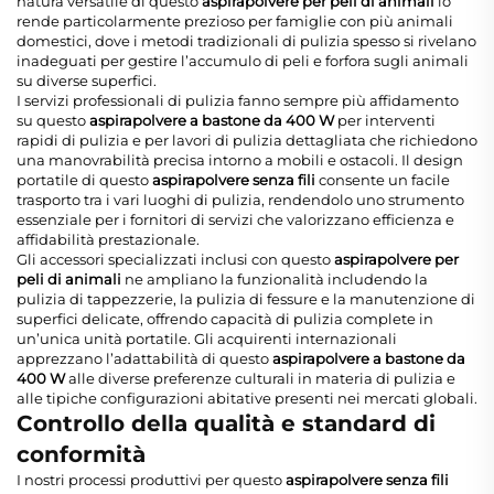
natura versatile di questo
aspirapolvere per peli di animali
lo
rende particolarmente prezioso per famiglie con più animali
domestici, dove i metodi tradizionali di pulizia spesso si rivelano
inadeguati per gestire l’accumulo di peli e forfora sugli animali
su diverse superfici.
I servizi professionali di pulizia fanno sempre più affidamento
su questo
aspirapolvere a bastone da 400 W
per interventi
rapidi di pulizia e per lavori di pulizia dettagliata che richiedono
una manovrabilità precisa intorno a mobili e ostacoli. Il design
portatile di questo
aspirapolvere senza fili
consente un facile
trasporto tra i vari luoghi di pulizia, rendendolo uno strumento
essenziale per i fornitori di servizi che valorizzano efficienza e
affidabilità prestazionale.
Gli accessori specializzati inclusi con questo
aspirapolvere per
peli di animali
ne ampliano la funzionalità includendo la
pulizia di tappezzerie, la pulizia di fessure e la manutenzione di
superfici delicate, offrendo capacità di pulizia complete in
un’unica unità portatile. Gli acquirenti internazionali
apprezzano l’adattabilità di questo
aspirapolvere a bastone da
400 W
alle diverse preferenze culturali in materia di pulizia e
alle tipiche configurazioni abitative presenti nei mercati globali.
Controllo della qualità e standard di
conformità
I nostri processi produttivi per questo
aspirapolvere senza fili