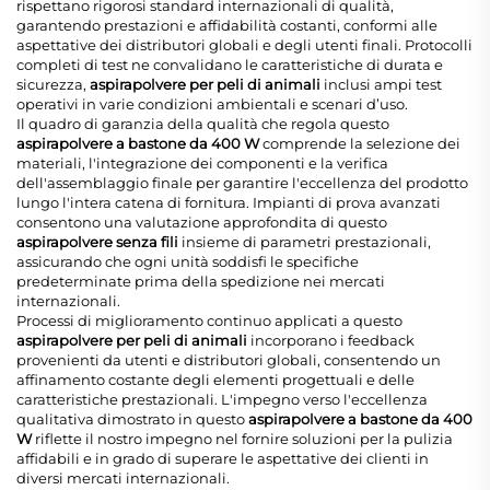
rispettano rigorosi standard internazionali di qualità,
garantendo prestazioni e affidabilità costanti, conformi alle
aspettative dei distributori globali e degli utenti finali. Protocolli
completi di test ne convalidano le caratteristiche di durata e
sicurezza,
aspirapolvere per peli di animali
inclusi ampi test
operativi in varie condizioni ambientali e scenari d’uso.
Il quadro di garanzia della qualità che regola questo
aspirapolvere a bastone da 400 W
comprende la selezione dei
materiali, l'integrazione dei componenti e la verifica
dell'assemblaggio finale per garantire l'eccellenza del prodotto
lungo l'intera catena di fornitura. Impianti di prova avanzati
consentono una valutazione approfondita di questo
aspirapolvere senza fili
insieme di parametri prestazionali,
assicurando che ogni unità soddisfi le specifiche
predeterminate prima della spedizione nei mercati
internazionali.
Processi di miglioramento continuo applicati a questo
aspirapolvere per peli di animali
incorporano i feedback
provenienti da utenti e distributori globali, consentendo un
affinamento costante degli elementi progettuali e delle
caratteristiche prestazionali. L'impegno verso l'eccellenza
qualitativa dimostrato in questo
aspirapolvere a bastone da 400
W
riflette il nostro impegno nel fornire soluzioni per la pulizia
affidabili e in grado di superare le aspettative dei clienti in
diversi mercati internazionali.