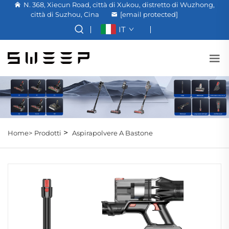
N. 368, Xiecun Road, città di Xukou, distretto di Wuzhong,
città di Suzhou, Cina
[email protected]
IT
>
Home>
Prodotti
Aspirapolvere A Bastone