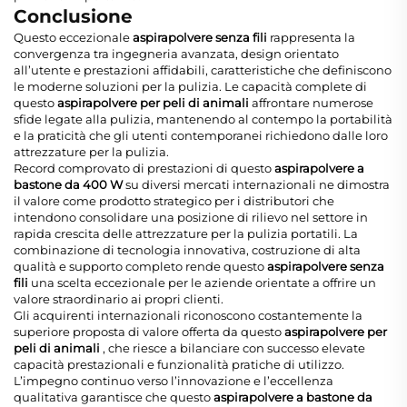
Conclusione
Questo eccezionale
aspirapolvere senza fili
rappresenta la
convergenza tra ingegneria avanzata, design orientato
all’utente e prestazioni affidabili, caratteristiche che definiscono
le moderne soluzioni per la pulizia. Le capacità complete di
questo
aspirapolvere per peli di animali
affrontare numerose
sfide legate alla pulizia, mantenendo al contempo la portabilità
e la praticità che gli utenti contemporanei richiedono dalle loro
attrezzature per la pulizia.
Record comprovato di prestazioni di questo
aspirapolvere a
bastone da 400 W
su diversi mercati internazionali ne dimostra
il valore come prodotto strategico per i distributori che
intendono consolidare una posizione di rilievo nel settore in
rapida crescita delle attrezzature per la pulizia portatili. La
combinazione di tecnologia innovativa, costruzione di alta
qualità e supporto completo rende questo
aspirapolvere senza
fili
una scelta eccezionale per le aziende orientate a offrire un
valore straordinario ai propri clienti.
Gli acquirenti internazionali riconoscono costantemente la
superiore proposta di valore offerta da questo
aspirapolvere per
peli di animali
, che riesce a bilanciare con successo elevate
capacità prestazionali e funzionalità pratiche di utilizzo.
L’impegno continuo verso l’innovazione e l’eccellenza
qualitativa garantisce che questo
aspirapolvere a bastone da