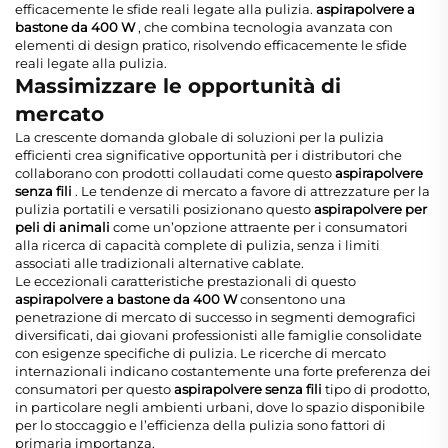
efficacemente le sfide reali legate alla pulizia.
aspirapolvere a
bastone da 400 W
, che combina tecnologia avanzata con
elementi di design pratico, risolvendo efficacemente le sfide
reali legate alla pulizia.
Massimizzare le opportunità di
mercato
La crescente domanda globale di soluzioni per la pulizia
efficienti crea significative opportunità per i distributori che
collaborano con prodotti collaudati come questo
aspirapolvere
senza fili
. Le tendenze di mercato a favore di attrezzature per la
pulizia portatili e versatili posizionano questo
aspirapolvere per
peli di animali
come un’opzione attraente per i consumatori
alla ricerca di capacità complete di pulizia, senza i limiti
associati alle tradizionali alternative cablate.
Le eccezionali caratteristiche prestazionali di questo
aspirapolvere a bastone da 400 W
consentono una
penetrazione di mercato di successo in segmenti demografici
diversificati, dai giovani professionisti alle famiglie consolidate
con esigenze specifiche di pulizia. Le ricerche di mercato
internazionali indicano costantemente una forte preferenza dei
consumatori per questo
aspirapolvere senza fili
tipo di prodotto,
in particolare negli ambienti urbani, dove lo spazio disponibile
per lo stoccaggio e l’efficienza della pulizia sono fattori di
primaria importanza.