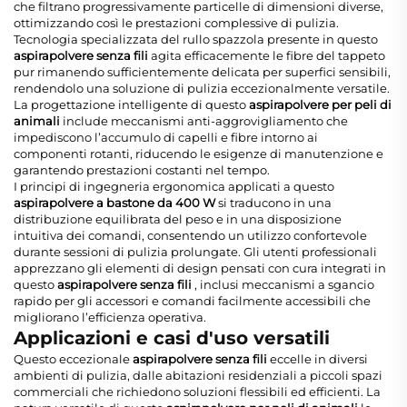
che filtrano progressivamente particelle di dimensioni diverse,
ottimizzando così le prestazioni complessive di pulizia.
Tecnologia specializzata del rullo spazzola presente in questo
aspirapolvere senza fili
agita efficacemente le fibre del tappeto
pur rimanendo sufficientemente delicata per superfici sensibili,
rendendolo una soluzione di pulizia eccezionalmente versatile.
La progettazione intelligente di questo
aspirapolvere per peli di
animali
include meccanismi anti-aggrovigliamento che
impediscono l’accumulo di capelli e fibre intorno ai
componenti rotanti, riducendo le esigenze di manutenzione e
garantendo prestazioni costanti nel tempo.
I principi di ingegneria ergonomica applicati a questo
aspirapolvere a bastone da 400 W
si traducono in una
distribuzione equilibrata del peso e in una disposizione
intuitiva dei comandi, consentendo un utilizzo confortevole
durante sessioni di pulizia prolungate. Gli utenti professionali
apprezzano gli elementi di design pensati con cura integrati in
questo
aspirapolvere senza fili
, inclusi meccanismi a sgancio
rapido per gli accessori e comandi facilmente accessibili che
migliorano l’efficienza operativa.
Applicazioni e casi d'uso versatili
Questo eccezionale
aspirapolvere senza fili
eccelle in diversi
ambienti di pulizia, dalle abitazioni residenziali a piccoli spazi
commerciali che richiedono soluzioni flessibili ed efficienti. La