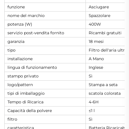
funzione
Asciugare
nome del marchio
Spazzolare
potenza (W)
400W
servizio post-vendita fornito
Ricambi gratuiti
garanzia
18 mesi
tipo
Filtro dell'aria ultraf
installazione
A Mano
lingua di funzionamento
Inglese
stampo privato
Sì
logo/pattern
Stampa a seta
tipi di imballaggio
scatola colorata
Tempo di Ricarica
4-6H
Capacità della polvere
≤1 l
filtro
Sì
caratteristica
Batteria Ricaricabil