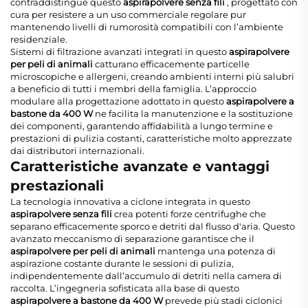
contraddistingue questo
aspirapolvere senza fili
, progettato con
cura per resistere a un uso commerciale regolare pur
mantenendo livelli di rumorosità compatibili con l’ambiente
residenziale.
Sistemi di filtrazione avanzati integrati in questo
aspirapolvere
per peli di animali
catturano efficacemente particelle
microscopiche e allergeni, creando ambienti interni più salubri
a beneficio di tutti i membri della famiglia. L’approccio
modulare alla progettazione adottato in questo
aspirapolvere a
bastone da 400 W
ne facilita la manutenzione e la sostituzione
dei componenti, garantendo affidabilità a lungo termine e
prestazioni di pulizia costanti, caratteristiche molto apprezzate
dai distributori internazionali.
Caratteristiche avanzate e vantaggi
prestazionali
La tecnologia innovativa a ciclone integrata in questo
aspirapolvere senza fili
crea potenti forze centrifughe che
separano efficacemente sporco e detriti dal flusso d'aria. Questo
avanzato meccanismo di separazione garantisce che il
aspirapolvere per peli di animali
mantenga una potenza di
aspirazione costante durante le sessioni di pulizia,
indipendentemente dall’accumulo di detriti nella camera di
raccolta. L’ingegneria sofisticata alla base di questo
aspirapolvere a bastone da 400 W
prevede più stadi ciclonici