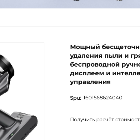
Мощный бесщеточны
удаления пыли и г
беспроводной ручно
дисплеем и интелл
управления
1601568624040
Spu:
Получить расчёт стоимос