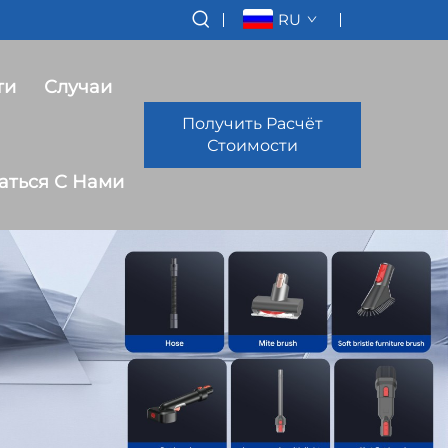
RU
ти
Случаи
Получить Расчёт
Стоимости
аться С Нами