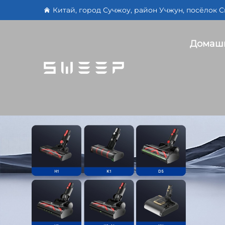
Китай, город Сучжоу, район Учжун, посёлок С
Домашн