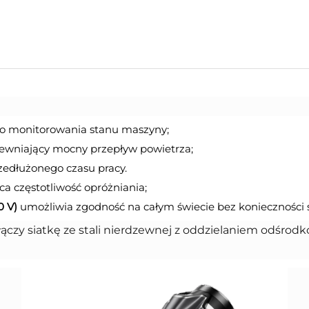
go monitorowania stanu maszyny;
ewniający mocny przepływ powietrza;
zedłużonego czasu pracy.
a częstotliwość opróżniania;
0 V)
umożliwia zgodność na całym świecie bez konieczności 
łączy siatkę ze stali nierdzewnej z oddzielaniem odśrodk