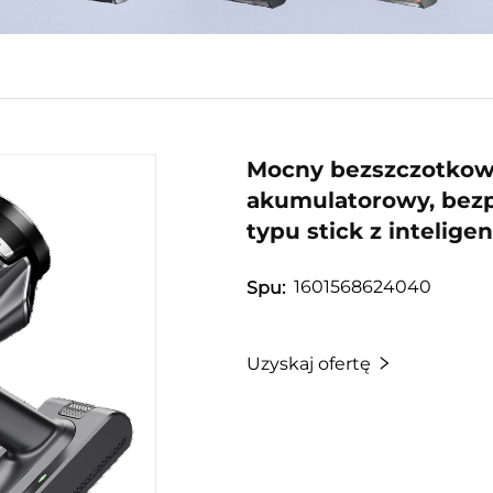
Mocny bezszczotkowy 
akumulatorowy, bez
typu stick z inteli
1601568624040
Spu:
Uzyskaj ofertę