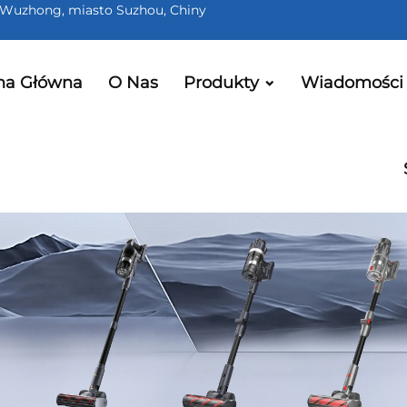
kt Wuzhong, miasto Suzhou, Chiny
na Główna
O Nas
Produkty
Wiadomości