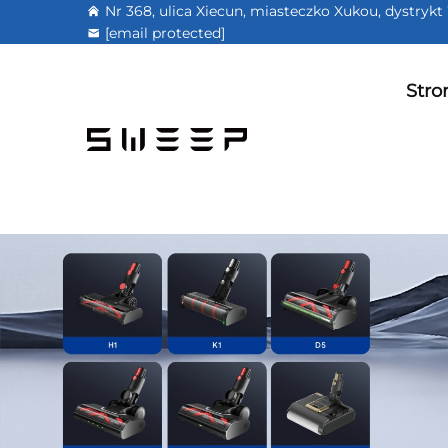
Nr 368, ulica Xiecun, miasteczko Xukou, dystry
[email protected]
Stro