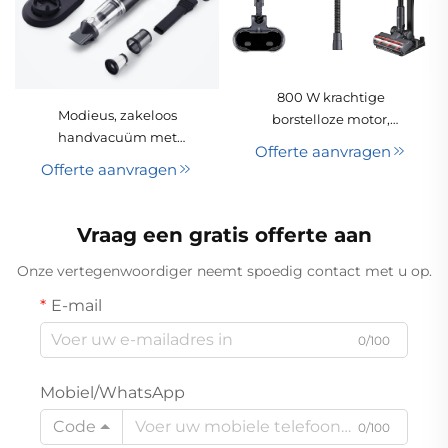
800 W krachtige
Modieus, zakeloos
borstelloze motor,
handvacuüm met
lichtgewicht HEPA-filter,
Offerte aanvragen
borstelloze motor,
droog
Offerte aanvragen
batterijgevoed,
stofschraapfunctie,
draagbaar, oplaadbaar
oplaadbare draadloze
en draadloos
hand- en
Vraag een gratis offerte aan
droogvacuüm voor
staandstofzuiger met
hotels en huishoudens
Onze vertegenwoordiger neemt spoedig contact met u op.
LED-verlichting
E-mail
0/100
Mobiel/WhatsApp
Code
0/100