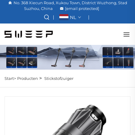
No. 368 Xiecun Road, Xukou Town, District Wuzhong, Stad
Suzhou, China
[email protected]
NL
>
Start>
Producten
Stickstofzuiger