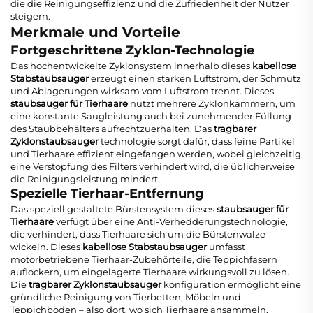
die die Reinigungseffizienz und die Zufriedenheit der Nutzer
steigern.
Merkmale und Vorteile
Fortgeschrittene Zyklon-Technologie
Das hochentwickelte Zyklonsystem innerhalb dieses
kabellose
Stabstaubsauger
erzeugt einen starken Luftstrom, der Schmutz
und Ablagerungen wirksam vom Luftstrom trennt. Dieses
staubsauger für Tierhaare
nutzt mehrere Zyklonkammern, um
eine konstante Saugleistung auch bei zunehmender Füllung
des Staubbehälters aufrechtzuerhalten. Das
tragbarer
Zyklonstaubsauger
technologie sorgt dafür, dass feine Partikel
und Tierhaare effizient eingefangen werden, wobei gleichzeitig
eine Verstopfung des Filters verhindert wird, die üblicherweise
die Reinigungsleistung mindert.
Spezielle Tierhaar-Entfernung
Das speziell gestaltete Bürstensystem dieses
staubsauger für
Tierhaare
verfügt über eine Anti-Verhedderungstechnologie,
die verhindert, dass Tierhaare sich um die Bürstenwalze
wickeln. Dieses
kabellose Stabstaubsauger
umfasst
motorbetriebene Tierhaar-Zubehörteile, die Teppichfasern
auflockern, um eingelagerte Tierhaare wirkungsvoll zu lösen.
Die
tragbarer Zyklonstaubsauger
konfiguration ermöglicht eine
gründliche Reinigung von Tierbetten, Möbeln und
Teppichböden – also dort, wo sich Tierhaare ansammeln.