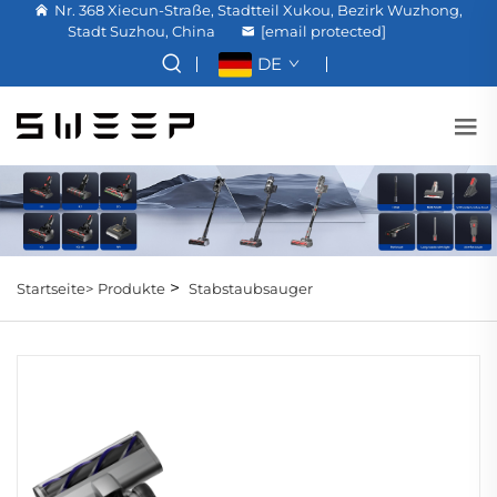
Nr. 368 Xiecun-Straße, Stadtteil Xukou, Bezirk Wuzhong,
Stadt Suzhou, China
[email protected]
DE
>
Startseite>
Produkte
Stabstaubsauger