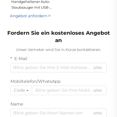
Handgehaltener Auto-
leistungsstarke All-in-
Staubsauger mit USB-
One-
Lithium-Akku, trockene
Angebot anfordern
Reinigungsmaschine
Saugleistung ohne
Staubbeutel, hohe
Leistung von 65 W,
Fordern Sie ein kostenloses Angebot
Gleichstrom-
an
Bürstenmotor, 1-jährige
Garantie, kompaktes
Unser Vertreter wird Sie in Kürze kontaktieren.
Design
E-Mail
0/100
Mobiltelefon/WhatsApp
Code
0/100
Name
0/100