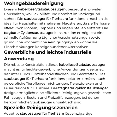
Wohngebäudereinigung
Diesem
kabellose Stabstaubsauger
überzeugt in privaten
Haushalten, wo Flexibilität und Komfort im Vordergrund
stehen. Die
staubsauger für Tierhaare
funktionen machen sie
ideal für Haushalte mit mehreren Haustieren, da sie Tierhaare
effektiv von Möbeln, Treppen und engen Stellen entfernt. Die
tragbarer Zyklonstaubsauger
konstruktion ermöglicht eine
schnelle Aufräumung täglicher Verschmutzungen sowie
gründliche wöchentliche Reinigungszyklen – ohne die
Einschränkungen kabelgebundener Alternativen.
Gewerbliche und leichte industrielle
Anwendung
Die robuste Konstruktion dieses
kabellose Stabstaubsauger
macht es für leichte gewerbliche Anwendungen geeignet,
darunter Büros, Einzelhandelsflächen und Gaststätten. Das
staubsauger für Tierhaare
funktionsspektrum umfasst auch
gewerbliche Tierpflegeeinrichtungen, Tierarztpraxen und
Friseursalons für Haustiere. Das
tragbarer Zyklonstaubsauger
design ermöglicht eine effiziente Reinigung von gewerblichen
Fahrzeugen, Booten und Freizeitfahrzeugen, bei denen
herkömmliche Staubsauger unpraktisch sind.
Spezielle Reinigungsszenarien
Adaptive
staubsauger für Tierhaare
löst einzigartige