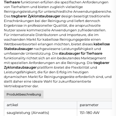
Tierhaare
funktionen erfüllen die spezifischen Anforderungen
von Tierhaltern und bieten zugleich vielseitige
Reinigungsleistung für unterschiedliche Anwendungsbereiche.
Das
tragbarer Zyklonstaubsauger
design beseitigt traditionelle
Einschränkungen bei der Reinigung und liefert dennoch
Ergebnisse in professioneller Qualität, die anspruchsvolle
Nutzer sowie kommerzielle Anwendungen zufriedenstellen.
Für internationale Distributoren und Importeure, die im
wachsenden Markt für kabellose Reinigungsgeräte einen
Wettbewerbsvorteil erlangen möchten, bietet dieses
kabellose
Stabstaubsauger
nachgewiesene Leistungsfähigkeit und
umfassende Unterstützung. Die
staubsauger für Tierhaare
funktionality richtet sich an ein bedeutendes Marktsegment
mit speziellen Anforderungen an die Reinigung. Die
tragbarer
Zyklonstaubsauger
plattform bietet die Flexibilität und
Leistungsfähigkeit, die für den Erfolg im heutigen
dynamischen Markt für Reinigungsgeräte erforderlich sind, und
stellt daher eine ideale Wahl für zukunftsorientierte
Vertriebspartner dar.
Produktbeschreibung
artikel
parameter
saugleistung (Airwatts)
151–180 AW