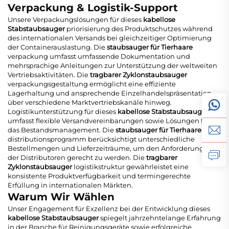
Verpackung & Logistik-Support
Unsere Verpackungslösungen für dieses
kabellose
Stabstaubsauger
priorisierung des Produktschutzes während
des internationalen Versands bei gleichzeitiger Optimierung
der Containerauslastung. Die
staubsauger für Tierhaare
verpackung umfasst umfassende Dokumentation und
mehrsprachige Anleitungen zur Unterstützung der weltweiten
Vertriebsaktivitäten. Die
tragbarer Zyklonstaubsauger
verpackungsgestaltung ermöglicht eine effiziente
Lagerhaltung und ansprechende Einzelhandelspräsentation
über verschiedene Marktvertriebskanäle hinweg.
Logistikunterstützung für dieses
kabellose Stabstaubsauger
umfasst flexible Versandvereinbarungen sowie Lösungen für
das Bestandsmanagement. Die
staubsauger für Tierhaare
distributionsprogramm berücksichtigt unterschiedliche
Bestellmengen und Lieferzeiträume, um den Anforderungen
der Distributoren gerecht zu werden. Die
tragbarer
Zyklonstaubsauger
logistikstruktur gewährleistet eine
konsistente Produktverfügbarkeit und termingerechte
Erfüllung in internationalen Märkten.
Warum Wir Wählen
Unser Engagement für Exzellenz bei der Entwicklung dieses
kabellose Stabstaubsauger
spiegelt jahrzehntelange Erfahrung
in der Branche für Reinigungsgeräte sowie erfolgreiche