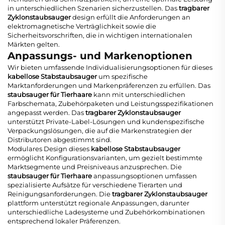
in unterschiedlichen Szenarien sicherzustellen. Das
tragbarer
Zyklonstaubsauger
design erfüllt die Anforderungen an
elektromagnetische Verträglichkeit sowie die
Sicherheitsvorschriften, die in wichtigen internationalen
Märkten gelten.
Anpassungs- und Markenoptionen
Wir bieten umfassende Individualisierungsoptionen für dieses
kabellose Stabstaubsauger
um spezifische
Marktanforderungen und Markenpräferenzen zu erfüllen. Das
staubsauger für Tierhaare
kann mit unterschiedlichen
Farbschemata, Zubehörpaketen und Leistungsspezifikationen
angepasst werden. Das
tragbarer Zyklonstaubsauger
unterstützt Private-Label-Lösungen und kundenspezifische
Verpackungslösungen, die auf die Markenstrategien der
Distributoren abgestimmt sind.
Modulares Design dieses
kabellose Stabstaubsauger
ermöglicht Konfigurationsvarianten, um gezielt bestimmte
Marktsegmente und Preisniveaus anzusprechen. Die
staubsauger für Tierhaare
anpassungsoptionen umfassen
spezialisierte Aufsätze für verschiedene Tierarten und
Reinigungsanforderungen. Die
tragbarer Zyklonstaubsauger
plattform unterstützt regionale Anpassungen, darunter
unterschiedliche Ladesysteme und Zubehörkombinationen
entsprechend lokaler Präferenzen.