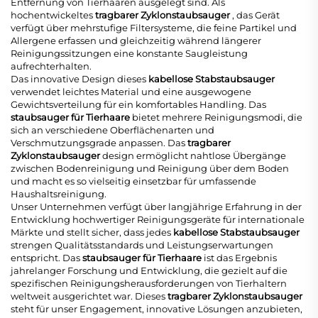
Entfernung von Tierhaaren ausgelegt sind. Als
hochentwickeltes
tragbarer Zyklonstaubsauger
, das Gerät
verfügt über mehrstufige Filtersysteme, die feine Partikel und
Allergene erfassen und gleichzeitig während längerer
Reinigungssitzungen eine konstante Saugleistung
aufrechterhalten.
Das innovative Design dieses
kabellose Stabstaubsauger
verwendet leichtes Material und eine ausgewogene
Gewichtsverteilung für ein komfortables Handling. Das
staubsauger für Tierhaare
bietet mehrere Reinigungsmodi, die
sich an verschiedene Oberflächenarten und
Verschmutzungsgrade anpassen. Das
tragbarer
Zyklonstaubsauger
design ermöglicht nahtlose Übergänge
zwischen Bodenreinigung und Reinigung über dem Boden
und macht es so vielseitig einsetzbar für umfassende
Haushaltsreinigung.
Unser Unternehmen verfügt über langjährige Erfahrung in der
Entwicklung hochwertiger Reinigungsgeräte für internationale
Märkte und stellt sicher, dass jedes
kabellose Stabstaubsauger
strengen Qualitätsstandards und Leistungserwartungen
entspricht. Das
staubsauger für Tierhaare
ist das Ergebnis
jahrelanger Forschung und Entwicklung, die gezielt auf die
spezifischen Reinigungsherausforderungen von Tierhaltern
weltweit ausgerichtet war. Dieses
tragbarer Zyklonstaubsauger
steht für unser Engagement, innovative Lösungen anzubieten,