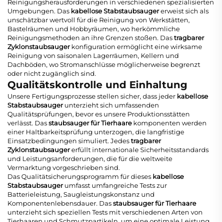
Reinigungsherausforderungen in verschiedenen spezialisierten
Umgebungen. Das
kabellose Stabstaubsauger
erweist sich als
unschätzbar wertvoll für die Reinigung von Werkstätten,
Bastelräumen und Hobbyräumen, wo herkömmliche
Reinigungsmethoden an ihre Grenzen stoßen. Das
tragbarer
Zyklonstaubsauger
konfiguration ermöglicht eine wirksame
Reinigung von saisonalen Lagerräumen, Kellern und
Dachböden, wo Stromanschlüsse möglicherweise begrenzt
oder nicht zugänglich sind.
Qualitätskontrolle und Einhaltung
Unsere Fertigungsprozesse stellen sicher, dass jeder
kabellose
Stabstaubsauger
unterzieht sich umfassenden
Qualitätsprüfungen, bevor es unsere Produktionsstätten
verlässt. Das
staubsauger für Tierhaare
komponenten werden
einer Haltbarkeitsprüfung unterzogen, die langfristige
Einsatzbedingungen simuliert. Jedes
tragbarer
Zyklonstaubsauger
erfüllt internationale Sicherheitsstandards
und Leistungsanforderungen, die für die weltweite
Vermarktung vorgeschrieben sind.
Das Qualitätsicherungsprogramm für dieses
kabellose
Stabstaubsauger
umfasst umfangreiche Tests zur
Batterieleistung, Saugleistungskonstanz und
Komponentenlebensdauer. Das
staubsauger für Tierhaare
unterzieht sich speziellen Tests mit verschiedenen Arten von
Tierhaaren und Schmutzpartikeln, um eine optimale Leistung