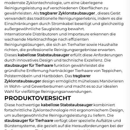
modernste Zyklontechnologie, um eine überlegene
Reinigungsleistung auf verschiedenen Oberflächen zu
gewährleisten. Als
tragbarer Zyklonstaubsauger
, dieses Gerät
verwandelt das traditionelle Reinigungserlebnis, indem es die
Einschränkungen durch Stromkabel beseitigt und gleichzeitig
außergewöhnliche Saugleistung bewahrt.
Internationale Distributoren und Importeure erkennen die
wachsende Marktnachfrage nach effizienten
Reinigungslösungen, die sich an Tierhalter sowie Haushalte
richten, die professionelle Reinigungsergebnisse erwarten.
Dieses
kabellose Stabstaubsauger
erfüllt diese Anforderungen
durch innovatives Design und technische Exzellenz. Die
staubsauger für Tierhaare
funktion gewährleistet die
gründliche Entfernung hartnäckiger Tierhaare von Teppichen,
Polstermöbeln und Hartböden. Das
tragbarer
Zyklonstaubsauger
design ermöglicht müheloses Manövrieren
in Wohn- und Gewerberäumen und macht es so zur idealen
Wahl für vielfältige Reinigungsanwendungen.
PRODUKTOVERSICHT
Diese hochwertige
kabellose Stabstaubsauger
kombiniert
fortschrittliche Zyklontechnologie mit ergonomischem Design,
um außergewöhnliche Reinigungsleistung zu liefern. Die
staubsauger für Tierhaare
verfügt über spezielle Aufsätze und
Bürstensysteme, die gezielt auf die Herausforderungen bei der