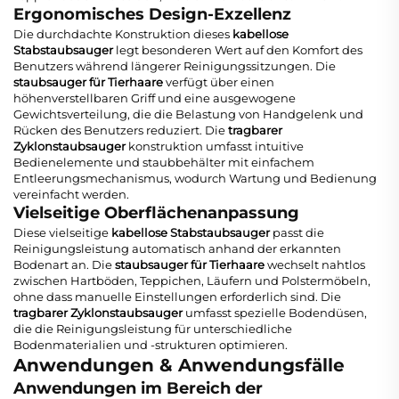
Ergonomisches Design-Exzellenz
Die durchdachte Konstruktion dieses
kabellose
Stabstaubsauger
legt besonderen Wert auf den Komfort des
Benutzers während längerer Reinigungssitzungen. Die
staubsauger für Tierhaare
verfügt über einen
höhenverstellbaren Griff und eine ausgewogene
Gewichtsverteilung, die die Belastung von Handgelenk und
Rücken des Benutzers reduziert. Die
tragbarer
Zyklonstaubsauger
konstruktion umfasst intuitive
Bedienelemente und staubbehälter mit einfachem
Entleerungsmechanismus, wodurch Wartung und Bedienung
vereinfacht werden.
Vielseitige Oberflächenanpassung
Diese vielseitige
kabellose Stabstaubsauger
passt die
Reinigungsleistung automatisch anhand der erkannten
Bodenart an. Die
staubsauger für Tierhaare
wechselt nahtlos
zwischen Hartböden, Teppichen, Läufern und Polstermöbeln,
ohne dass manuelle Einstellungen erforderlich sind. Die
tragbarer Zyklonstaubsauger
umfasst spezielle Bodendüsen,
die die Reinigungsleistung für unterschiedliche
Bodenmaterialien und -strukturen optimieren.
Anwendungen & Anwendungsfälle
Anwendungen im Bereich der