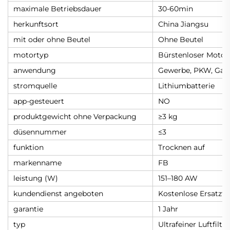
maximale Betriebsdauer
30-60min
herkunftsort
China Jiangsu
mit oder ohne Beutel
Ohne Beutel
motortyp
Bürstenloser Motor
anwendung
Gewerbe, PKW, Gara
stromquelle
Lithiumbatterie
app-gesteuert
NO
produktgewicht ohne Verpackung
≥3 kg
düsennummer
≤3
funktion
Trocknen auf
markenname
FB
leistung (W)
151–180 AW
kundendienst angeboten
Kostenlose Ersatztei
garantie
1 Jahr
typ
Ultrafeiner Luftfilter