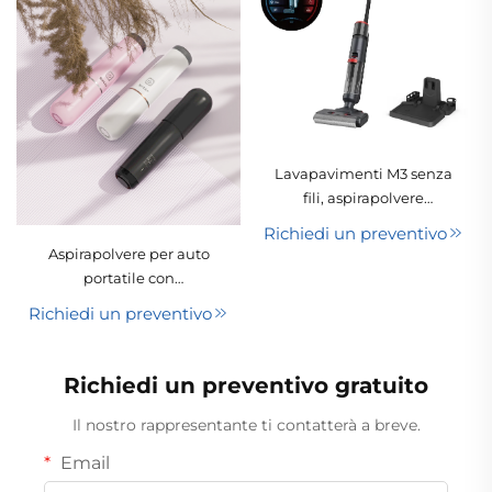
Lavapavimenti M3 senza
fili, aspirapolvere
intelligente ad uso
Richiedi un preventivo
umido e asciutto,
Aspirapolvere per auto
potente macchina per la
portatile con
pulizia tutto-in-uno.
connessione USB,
Richiedi un preventivo
batteria al litio,
aspirazione a secco,
senza sacco, ad alta
Richiedi un preventivo gratuito
potenza (65 W), motore a
spazzole in corrente
Il nostro rappresentante ti contatterà a breve.
continua, garanzia di 1
Email
anno, design compatto