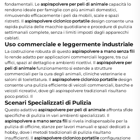
fondamentali. Le
aspirapolvere per peli di animale
capacità lo
rendono ideale per famiglie con più animali domestici,
rimuovendo efficacemente i peli da mobili, scale e spazi
ristretti. Il
aspirapolvere ciclonico portatile
design consente una
rapida pulizia delle macchie quotidiane e procedure di pulizia
settimanali complete, senza i limiti imposti dagli apparecchi
cablati.
Uso commerciale e leggermente industriale
La costruzione robusta di questo
aspirapolvere a mano senza fili
lo rende adatto per applicazioni commerciali leggere, tra cui
uffici, spazi al dettaglio e ambienti ricettivi. Il
aspirapolvere per
peli di animale
funzionamento si estende a strutture
commerciali per la cura degli animali, cliniche veterinarie e
saloni di toelettatura. Il
aspirapolvere ciclonico portatile
design
consente una pulizia efficiente di veicoli commerciali, barche e
veicoli ricreativi, dove gli aspirapolvere tradizionali risultano
poco pratici. Il
Scenari Specializzati di Pulizia
Questo adattivo
aspirapolvere per peli di animale
affronta sfide
specifiche di pulizia in vari ambienti specializzati. Il
aspirapolvere a mano senza fili
si rivela indispensabile per la
pulizia di officine, stanze per lavori manuali e spazi dedicati a
hobby, dove i metodi tradizionali di pulizia risultano
insufficienti. Il
aspirapolvere ciclonico portatile
configurazione