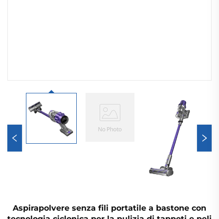
Aspirapolvere senza fili portatile a bastone con
tecnologia ciclonica per la pulizia di tappeti e peli