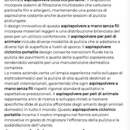
incorpora sistemi di filtrazione multistadio che catturano
particelle fini e allergeni, mantenendo una potenza di
aspirazione costante anche durante sessioni di pulizia
prolungate.
Il design innovativo di questa
aspirapolvere a mano senza fili
incorpora materiali leggeri e una distribuzione bilanciata del
peso per un utilizzo confortevole. Il
aspirapolvere per peli di
animale
include diverse modalità di pulizia che si adattano a
diversi tipi di superficie e livelli di sporco. Il
aspirapolvere
ciclonico portatile
design consente transizioni fluide tra la
pulizia dei pavimenti e quella delle superfici sopraelevate,
rendendolo versatile per una manutenzione domestica
completa.
La nostra azienda vanta un’ampia esperienza nello sviluppo di
elettrodomestici per la pulizia di alta qualità destinati ai
mercati internazionali, garantendo che ogni
aspirapolvere a
mano senza fili
rispetti rigorosi standard qualitativi e
aspettative prestazionali. Il
aspirapolvere per peli di animale
rappresenta anni di ricerca e sviluppo mirati a risolvere
specifiche sfide di pulizia affrontate dagli amanti degli animali
domestici in tutto il mondo. Questo
aspirapolvere ciclonico
portatile
incarna il nostro impegno nel fornire soluzioni
innovative in grado di migliorare l’efficienza della pulizia e la
soddisfazione dell’utente.