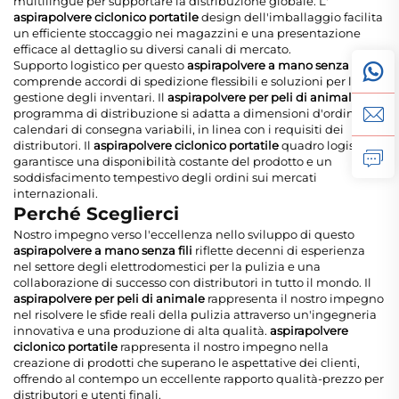
multilingue per supportare la distribuzione globale. L'
aspirapolvere ciclonico portatile
design dell'imballaggio facilita
un efficiente stoccaggio nei magazzini e una presentazione
efficace al dettaglio su diversi canali di mercato.
Supporto logistico per questo
aspirapolvere a mano senza fili
comprende accordi di spedizione flessibili e soluzioni per la
gestione degli inventari. Il
aspirapolvere per peli di animale
programma di distribuzione si adatta a dimensioni d'ordine e
calendari di consegna variabili, in linea con i requisiti dei
distributori. Il
aspirapolvere ciclonico portatile
quadro logistico
garantisce una disponibilità costante del prodotto e un
soddisfacimento tempestivo degli ordini sui mercati
internazionali.
Perché Sceglierci
Nostro impegno verso l'eccellenza nello sviluppo di questo
aspirapolvere a mano senza fili
riflette decenni di esperienza
nel settore degli elettrodomestici per la pulizia e una
collaborazione di successo con distributori in tutto il mondo. Il
aspirapolvere per peli di animale
rappresenta il nostro impegno
nel risolvere le sfide reali della pulizia attraverso un'ingegneria
innovativa e una produzione di alta qualità.
aspirapolvere
ciclonico portatile
rappresenta il nostro impegno nella
creazione di prodotti che superano le aspettative dei clienti,
offrendo al contempo un eccellente rapporto qualità-prezzo per
distributori e utenti finali.