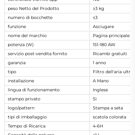
peso Netto del Prodotto
≥3 kg
numero di bocchette
≤3
funzione
Asciugare
nome del marchio
Pagina principale
potenza (W)
151-180 AW
servizio post-vendita fornito
Ricambi gratuiti
garanzia
1 anno
tipo
Filtro dell'aria ultraf
installazione
A Mano
lingua di funzionamento
Inglese
stampo privato
Sì
logo/pattern
Stampa a seta
tipi di imballaggio
scatola colorata
Tempo di Ricarica
4-6H
Capacità della polvere
≤1 l