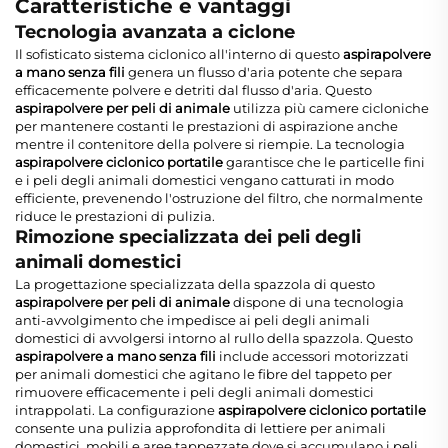
Caratteristiche e vantaggi
Tecnologia avanzata a ciclone
Il sofisticato sistema ciclonico all'interno di questo
aspirapolvere
a mano senza fili
genera un flusso d'aria potente che separa
efficacemente polvere e detriti dal flusso d'aria. Questo
aspirapolvere per peli di animale
utilizza più camere cicloniche
per mantenere costanti le prestazioni di aspirazione anche
mentre il contenitore della polvere si riempie. La tecnologia
aspirapolvere ciclonico portatile
garantisce che le particelle fini
e i peli degli animali domestici vengano catturati in modo
efficiente, prevenendo l'ostruzione del filtro, che normalmente
riduce le prestazioni di pulizia.
Rimozione specializzata dei peli degli
animali domestici
La progettazione specializzata della spazzola di questo
aspirapolvere per peli di animale
dispone di una tecnologia
anti-avvolgimento che impedisce ai peli degli animali
domestici di avvolgersi intorno al rullo della spazzola. Questo
aspirapolvere a mano senza fili
include accessori motorizzati
per animali domestici che agitano le fibre del tappeto per
rimuovere efficacemente i peli degli animali domestici
intrappolati. La configurazione
aspirapolvere ciclonico portatile
consente una pulizia approfondita di lettiere per animali
domestici, mobili e aree tappezzate dove si accumulano i peli