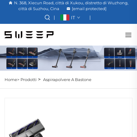
N. 368, Xiecun Road, città di Xukou, distretto di Wuzhong,
città di Suzhou, Cina
[email protected]
IT
>
Home>
Prodotti
Aspirapolvere A Bastone