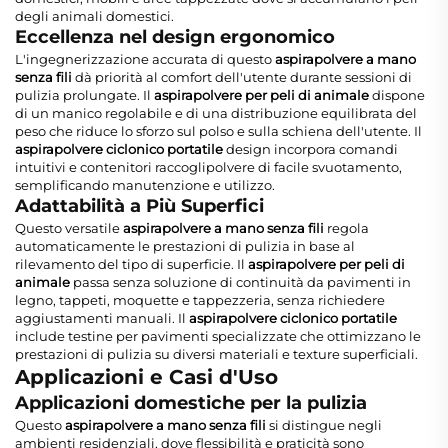
degli animali domestici.
Eccellenza nel design ergonomico
L'ingegnerizzazione accurata di questo
aspirapolvere a mano
senza fili
dà priorità al comfort dell'utente durante sessioni di
pulizia prolungate. Il
aspirapolvere per peli di animale
dispone
di un manico regolabile e di una distribuzione equilibrata del
peso che riduce lo sforzo sul polso e sulla schiena dell'utente. Il
aspirapolvere ciclonico portatile
design incorpora comandi
intuitivi e contenitori raccoglipolvere di facile svuotamento,
semplificando manutenzione e utilizzo.
Adattabilità a Più Superfici
Questo versatile
aspirapolvere a mano senza fili
regola
automaticamente le prestazioni di pulizia in base al
rilevamento del tipo di superficie. Il
aspirapolvere per peli di
animale
passa senza soluzione di continuità da pavimenti in
legno, tappeti, moquette e tappezzeria, senza richiedere
aggiustamenti manuali. Il
aspirapolvere ciclonico portatile
include testine per pavimenti specializzate che ottimizzano le
prestazioni di pulizia su diversi materiali e texture superficiali.
Applicazioni e Casi d'Uso
Applicazioni domestiche per la pulizia
Questo
aspirapolvere a mano senza fili
si distingue negli
ambienti residenziali, dove flessibilità e praticità sono