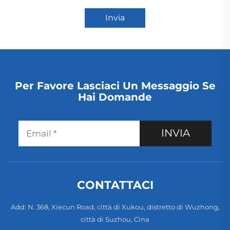
Invia
Per Favore Lasciaci Un Messaggio Se
Hai Domande
INVIA
CONTATTACI
Add: N. 368, Xiecun Road, città di Xukou, distretto di Wuzhong,
città di Suzhou, Cina