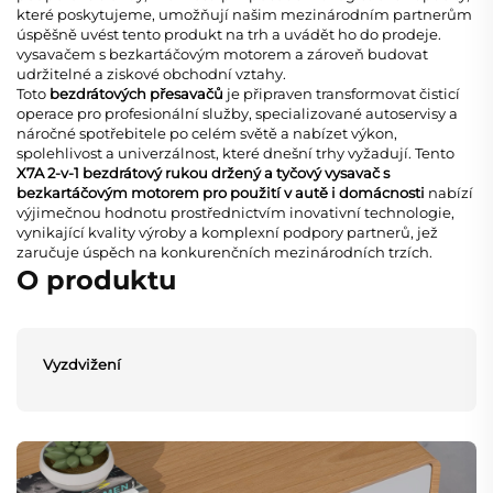
které poskytujeme, umožňují našim mezinárodním partnerům
úspěšně uvést tento produkt na trh a uvádět ho do prodeje.
vysavačem s bezkartáčovým motorem
a zároveň budovat
udržitelné a ziskové obchodní vztahy.
Toto
bezdrátových přesavačů
je připraven transformovat čisticí
operace pro profesionální služby, specializované autoservisy a
náročné spotřebitele po celém světě a nabízet výkon,
spolehlivost a univerzálnost, které dnešní trhy vyžadují. Tento
X7A 2-v-1 bezdrátový rukou držený a tyčový vysavač s
bezkartáčovým motorem pro použití v autě i domácnosti
nabízí
výjimečnou hodnotu prostřednictvím inovativní technologie,
vynikající kvality výroby a komplexní podpory partnerů, jež
zaručuje úspěch na konkurenčních mezinárodních trzích.
O produktu
Vyzdvižení