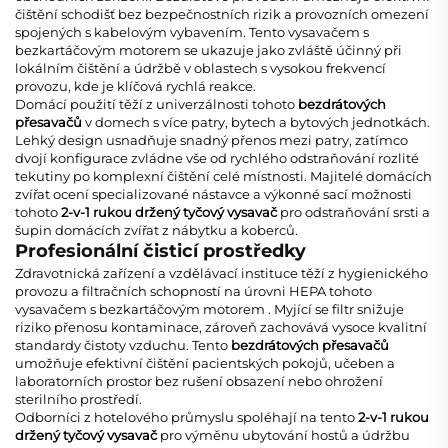
čištění schodišť bez bezpečnostních rizik a provozních omezení
spojených s kabelovým vybavením. Tento
vysavačem s
bezkartáčovým motorem
se ukazuje jako zvláště účinný při
lokálním čištění a údržbě v oblastech s vysokou frekvencí
provozu, kde je klíčová rychlá reakce.
Domácí použití těží z univerzálnosti tohoto
bezdrátových
přesavačů
v domech s více patry, bytech a bytových jednotkách.
Lehký design usnadňuje snadný přenos mezi patry, zatímco
dvojí konfigurace zvládne vše od rychlého odstraňování rozlité
tekutiny po komplexní čištění celé místnosti. Majitelé domácích
zvířat ocení specializované nástavce a výkonné sací možnosti
tohoto
2-v-1 rukou držený tyčový vysavač
pro odstraňování srsti a
šupin domácích zvířat z nábytku a koberců.
Profesionální čisticí prostředky
Zdravotnická zařízení a vzdělávací instituce těží z hygienického
provozu a filtračních schopností na úrovni HEPA tohoto
vysavačem s bezkartáčovým motorem
. Myjící se filtr snižuje
riziko přenosu kontaminace, zároveň zachovává vysoce kvalitní
standardy čistoty vzduchu. Tento
bezdrátových přesavačů
umožňuje efektivní čištění pacientských pokojů, učeben a
laboratorních prostor bez rušení obsazení nebo ohrožení
sterilního prostředí.
Odborníci z hotelového průmyslu spoléhají na tento
2-v-1 rukou
držený tyčový vysavač
pro výměnu ubytování hostů a údržbu