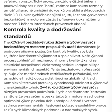
veřejných prostor. Tichý provoz umožňuje čištění během
pracovní doby bez rušení hostů, zatímco kompaktní rozměry
umožňují snadné umístění do vozíků pro úklid a skladovacích
školníků. Funkce rychlého nabíjení zajistí, že tento
vysavačem s
bezkartáčovým motorem
zůstává připraven k okamžitému
nasazení i během intenzivních provozních období.
Kontrola kvality a dodržování
standardů
The
X7A 2-v-1 bezdrátový rukou držený a tyčový vysavač s
bezkartáčovým motorem pro použití v autě i domácnosti
je
podroben přísným postupům kontroly kvality, aby byla
zajištěna konzistentní výkonnost a spolehlivost. Naše výrobní
procesy zohledňují mezinárodní normy kvality týkající se
elektrické bezpečnosti, elektromagnetické kompatibility a
environmentálních aspektů. Tento
bezdrátových přesavačů
splňuje více mezinárodních certifikačních požadavků, což
usnadňuje hladký dovoz a distribuci na globálních trzích.
Komplexní testovací protokoly vyhodnocují odolnost a výkonové
charakteristiky tohoto
2-v-1 rukou držený tyčový vysavač
za
různých provozních podmínek. Zrychlené životnostní testování
zajišťuje, že
vysavačem s bezkartáčovým motorem
zachovává
optimální výkon po celou dobu předpokládané životnosti,
zatímco environmentální testování potvrzuje spolehlivý provoz
za různých klimatických podmínek a nadmořských výšek.