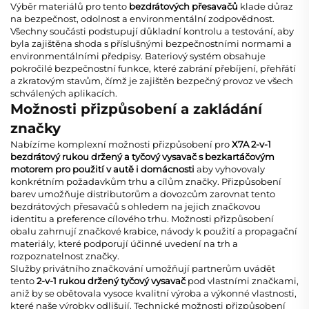
Výběr materiálů pro tento
bezdrátových přesavačů
klade důraz
na bezpečnost, odolnost a environmentální zodpovědnost.
Všechny součásti podstupují důkladní kontrolu a testování, aby
byla zajištěna shoda s příslušnými bezpečnostními normami a
environmentálními předpisy. Bateriový systém obsahuje
pokročilé bezpečnostní funkce, které zabrání přebíjení, přehřátí
a zkratovým stavům, čímž je zajištěn bezpečný provoz ve všech
schválených aplikacích.
Možnosti přizpůsobení a zakládání
značky
Nabízíme komplexní možnosti přizpůsobení pro
X7A 2-v-1
bezdrátový rukou držený a tyčový vysavač s bezkartáčovým
motorem pro použití v autě i domácnosti
aby vyhovovaly
konkrétním požadavkům trhu a cílům značky. Přizpůsobení
barev umožňuje distributorům a dovozcům zarovnat tento
bezdrátových přesavačů
s ohledem na jejich značkovou
identitu a preference cílového trhu. Možnosti přizpůsobení
obalu zahrnují značkové krabice, návody k použití a propagační
materiály, které podporují účinné uvedení na trh a
rozpoznatelnost značky.
Služby privátního značkování umožňují partnerům uvádět
tento
2-v-1 rukou držený tyčový vysavač
pod vlastními značkami,
aniž by se obětovala vysoce kvalitní výroba a výkonné vlastnosti,
které naše výrobky odlišují. Technické možnosti přizpůsobení