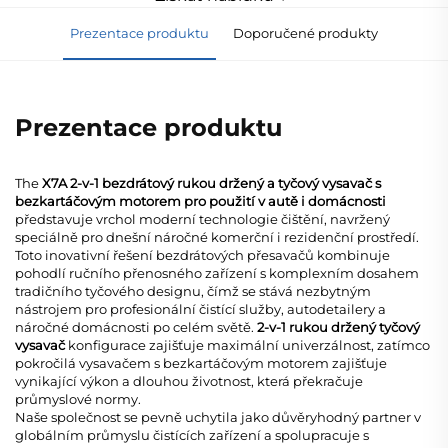
Prezentace produktu
Doporučené produkty
Prezentace produktu
The
X7A 2-v-1 bezdrátový rukou držený a tyčový vysavač s
bezkartáčovým motorem pro použití v autě i domácnosti
představuje vrchol moderní technologie čištění, navržený
speciálně pro dnešní náročné komerční i rezidenční prostředí.
Toto inovativní řešení
bezdrátových přesavačů
kombinuje
pohodlí ručního přenosného zařízení s komplexním dosahem
tradičního tyčového designu, čímž se stává nezbytným
nástrojem pro profesionální čistící služby, autodetailery a
náročné domácnosti po celém světě.
2-v-1 rukou držený tyčový
vysavač
konfigurace zajišťuje maximální univerzálnost, zatímco
pokročilá
vysavačem s bezkartáčovým motorem
zajišťuje
vynikající výkon a dlouhou životnost, která překračuje
průmyslové normy.
Naše společnost se pevně uchytila jako důvěryhodný partner v
globálním průmyslu čistících zařízení a spolupracuje s