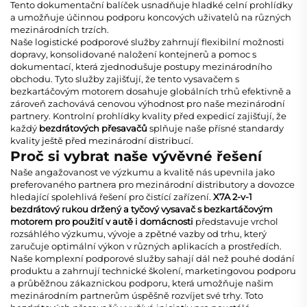
Tento dokumentační balíček usnadňuje hladké celní prohlídky
a umožňuje účinnou podporu koncových uživatelů na různých
mezinárodních trzích.
Naše logistické podporové služby zahrnují flexibilní možnosti
dopravy, konsolidované naložení kontejnerů a pomoc s
dokumentací, která zjednodušuje postupy mezinárodního
obchodu. Tyto služby zajišťují, že tento
vysavačem s
bezkartáčovým motorem
dosahuje globálních trhů efektivně a
zároveň zachovává cenovou výhodnost pro naše mezinárodní
partnery. Kontrolní prohlídky kvality před expedicí zajišťují, že
každý
bezdrátových přesavačů
splňuje naše přísné standardy
kvality ještě před mezinárodní distribucí.
Proč si vybrat naše vývěvné řešení
Naše angažovanost ve výzkumu a kvalitě nás upevnila jako
preferovaného partnera pro mezinárodní distributory a dovozce
hledající spolehlivá řešení pro čistící zařízení.
X7A 2-v-1
bezdrátový rukou držený a tyčový vysavač s bezkartáčovým
motorem pro použití v autě i domácnosti
představuje vrchol
rozsáhlého výzkumu, vývoje a zpětné vazby od trhu, který
zaručuje optimální výkon v různých aplikacích a prostředích.
Naše komplexní podporové služby sahají dál než pouhé dodání
produktu a zahrnují technické školení, marketingovou podporu
a průběžnou zákaznickou podporu, která umožňuje našim
mezinárodním partnerům úspěšně rozvíjet své trhy. Toto