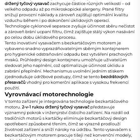
držený tyčový vysavač
zachycuje částice různých velikostí – od
velkého odpadu až po mikroskopické alergeny. Prané filtry
snižují provozní náklady a zároveň zajišťují optimální kvalitu
vzduchu během i po dokončení úklidových operací.
Technologie cyklonové separace zvyšuje účinnost sběru nečistot
a zároveň brání ucpaní filtru, čímž zajišťuje stálý výkon nasávání
po celou dobu úklidového procesu.
Tento inovativní
vysavačem s bezkartáčovým motorem
je
vybaveno snadno vyprazdňovatelným sběrným kontejnerem
pro hygienické odstraňování odpadu bez vytváření prachových
mraků. Průhledný design kontejneru umožňuje uživatelům
sledovat jeho naplnění, což optimalizuje účinnost úklidu a
zabrání přeplnění. Mechanismus uvolnění jedním stiskem
zjednodušuje údržbové postupy, čímž se tento
bezdrátových
přesavačů
vhodný pro komerční aplikace s vysokou frekvencí
použití.
Vyrovnávací motorechnologie
V tomto zařízení je integrována technologie bezkartáčového
motoru.
2-v-1 rukou držený tyčový vysavač
představuje
významný pokrok v inženýrství čisticího zařízení. Na rozdíl od
tradičních motorů s kartáčky eliminuje bezkartáčový design
opotřebení způsobené třením, čímž se výrazně prodlouží
životnost zařízení a sníží nároky na údržbu. Tento
vysavačem s
bezkartáčovým motorem
pracuje tišeji než konvenční modely,