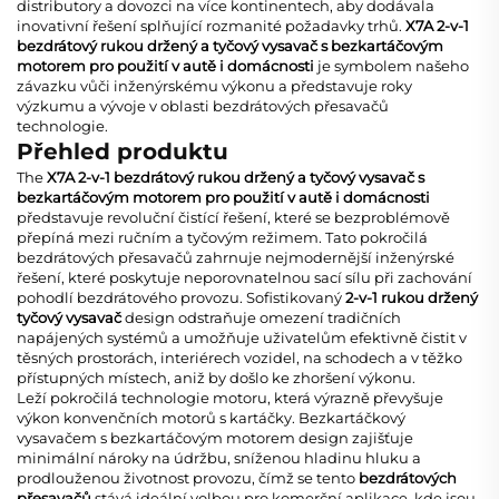
distributory a dovozci na více kontinentech, aby dodávala
inovativní řešení splňující rozmanité požadavky trhů.
X7A 2-v-1
bezdrátový rukou držený a tyčový vysavač s bezkartáčovým
motorem pro použití v autě i domácnosti
je symbolem našeho
závazku vůči inženýrskému výkonu a představuje roky
výzkumu a vývoje v oblasti
bezdrátových přesavačů
technologie.
Přehled produktu
The
X7A 2-v-1 bezdrátový rukou držený a tyčový vysavač s
bezkartáčovým motorem pro použití v autě i domácnosti
představuje revoluční čistící řešení, které se bezproblémově
přepíná mezi ručním a tyčovým režimem. Tato pokročilá
bezdrátových přesavačů
zahrnuje nejmodernější inženýrské
řešení, které poskytuje neporovnatelnou sací sílu při zachování
pohodlí bezdrátového provozu. Sofistikovaný
2-v-1 rukou držený
tyčový vysavač
design odstraňuje omezení tradičních
napájených systémů a umožňuje uživatelům efektivně čistit v
těsných prostorách, interiérech vozidel, na schodech a v těžko
přístupných místech, aniž by došlo ke zhoršení výkonu.
Leží pokročilá technologie motoru, která výrazně převyšuje
výkon konvenčních motorů s kartáčky. Bezkartáčkový
vysavačem s bezkartáčovým motorem
design zajišťuje
minimální nároky na údržbu, sníženou hladinu hluku a
prodlouženou životnost provozu, čímž se tento
bezdrátových
přesavačů
stává ideální volbou pro komerční aplikace, kde jsou