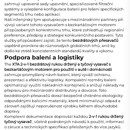
zahrnují upravené sady upevnění, specializované filtrační
systémy a vylepšené konfigurace baterií pro řešení specifických
segmentů trhu nebo aplikací.
Náš inženýrský tým spolupracuje s mezinárodními partnery při
vývoji variant tohoto
vysavačem s bezkartáčovým motorem
přizpůsobených konkrétnímu trhu, které zohledňují regionální
preference, předpisy a strategie konkurenčního postavení. Tyto
služby přizpůsobení zajistí, že tento
bezdrátových přesavačů
úspěšně pronikne do různorodých globálních trhů, aniž by
došlo ke ztrátě konzistentních standardů kvality a výkonu.
Podpora balení a logistiky
The
X7A 2-v-1 bezdrátový rukou držený a tyčový vysavač s
bezkartáčovým motorem pro použití v autě i domácnosti
zahrnuje promyšlený návrh balení, který vyváží ochranu,
prezentaci a efektivitu logistiky. Kompaktní rozměry balení
optimalizují využití nákladních kontejnerů a snižují náklady na
přepravu pro mezinárodní distributory a dovozce. Toto
bezdrátových přesavačů
dorazí bezpečně chráněno ekologicky
odpovědnými balicími materiály, které minimalizují odpad a
zároveň zajišťují neporušenost výrobku během dlouhodobé
dopravy.
Komplexní dokumentace doprovází každou
2-v-1 rukou držený
tyčový vysavač
, včetně podrobných návodů k použití, informací
o záruce a technických specifikací přeložených do více jazyků.