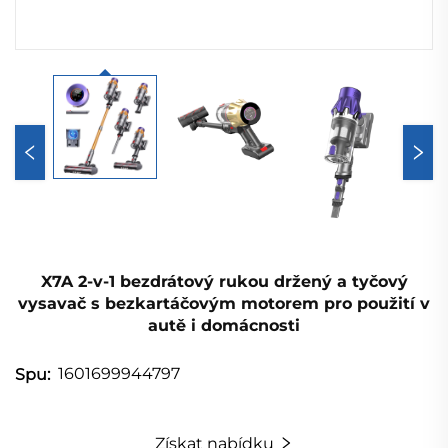
X7A 2-v-1 bezdrátový rukou držený a tyčový
vysavač s bezkartáčovým motorem pro použití v
autě i domácnosti
1601699944797
Spu:
Získat nabídku