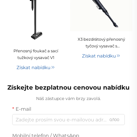
X3 bezdrátový přenosný
tyčový vysavač s
Přenosný foukač a sací
technologií cyklonu pro
Získat nabídku
tužkový vysavač V1
hotely, domácnosti,
chlupy zvířat a koberce,
Získat nabídku
suché čištění,
teleskopická trubice,
Získejte bezplatnou cenovou nabídku
odnímatelná baterie
Náš zástupce vám brzy zavolá.
E-mail
0/100
Mobilní telefon / WhatsApp