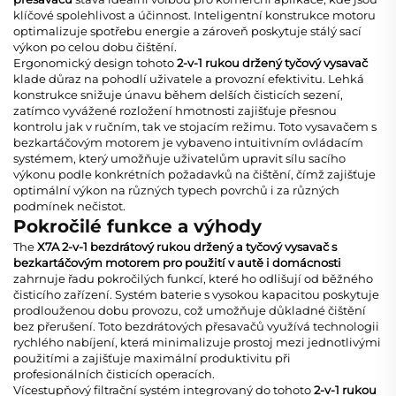
klíčové spolehlivost a účinnost. Inteligentní konstrukce motoru
optimalizuje spotřebu energie a zároveň poskytuje stálý sací
výkon po celou dobu čištění.
Ergonomický design tohoto
2-v-1 rukou držený tyčový vysavač
klade důraz na pohodlí uživatele a provozní efektivitu. Lehká
konstrukce snižuje únavu během delších čisticích sezení,
zatímco vyvážené rozložení hmotnosti zajišťuje přesnou
kontrolu jak v ručním, tak ve stojacím režimu. Toto
vysavačem s
bezkartáčovým motorem
je vybaveno intuitivním ovládacím
systémem, který umožňuje uživatelům upravit sílu sacího
výkonu podle konkrétních požadavků na čištění, čímž zajišťuje
optimální výkon na různých typech povrchů i za různých
podmínek nečistot.
Pokročilé funkce a výhody
The
X7A 2-v-1 bezdrátový rukou držený a tyčový vysavač s
bezkartáčovým motorem pro použití v autě i domácnosti
zahrnuje řadu pokročilých funkcí, které ho odlišují od běžného
čisticího zařízení. Systém baterie s vysokou kapacitou poskytuje
prodlouženou dobu provozu, což umožňuje důkladné čištění
bez přerušení. Toto
bezdrátových přesavačů
využívá technologii
rychlého nabíjení, která minimalizuje prostoj mezi jednotlivými
použitími a zajišťuje maximální produktivitu při
profesionálních čisticích operacích.
Vícestupňový filtrační systém integrovaný do tohoto
2-v-1 rukou