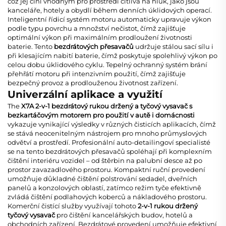
což jej činí vhodným pro prostředí citlivá na hluk, jako jsou
kanceláře, hotely a obydlí během denních úklidových operací.
Inteligentní řídicí systém motoru automaticky upravuje výkon
podle typu povrchu a množství nečistot, čímž zajišťuje
optimální výkon při maximálním prodloužení životnosti
baterie. Tento
bezdrátových přesavačů
udržuje stálou sací sílu i
při klesajícím nabití baterie, čímž poskytuje spolehlivý výkon po
celou dobu úklidového cyklu. Tepelný ochranný systém brání
přehřátí motoru při intenzivním použití, čímž zajišťuje
bezpečný provoz a prodlouženou životnost zařízení.
Univerzální aplikace a využití
The
X7A 2-v-1 bezdrátový rukou držený a tyčový vysavač s
bezkartáčovým motorem pro použití v autě i domácnosti
vykazuje vynikající výsledky v různých čisticích aplikacích, čímž
se stává neocenitelným nástrojem pro mnoho průmyslových
odvětví a prostředí. Profesionální auto-detailingoví specialisté
se na tento
bezdrátových přesavačů
spoléhají při komplexním
čištění interiéru vozidel – od štěrbin na palubní desce až po
prostor zavazadlového prostoru. Kompaktní ruční provedení
umožňuje důkladné čištění polstrování sedadel, dveřních
panelů a konzolových oblastí, zatímco režim tyče efektivně
zvládá čištění podlahových koberců a nákladového prostoru.
Komerční čistící služby využívají tohoto
2-v-1 rukou držený
tyčový vysavač
pro čištění kancelářských budov, hotelů a
obchodních zařízení. Bezdrátové provedení umožňuje efektivní