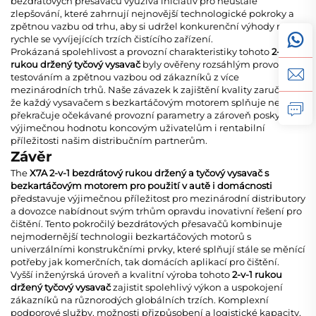
bezdrátových přesavačů
využívá iniciativ pro neustálé
zlepšování, které zahrnují nejnovější technologické pokroky a
zpětnou vazbu od trhu, aby si udržel konkurenční výhody na
rychle se vyvíjejících trzích čistícího zařízení.
Prokázaná spolehlivost a provozní charakteristiky tohoto
2-v-1
rukou držený tyčový vysavač
byly ověřeny rozsáhlým provozním
testováním a zpětnou vazbou od zákazníků z více
mezinárodních trhů. Naše závazek k zajištění kvality zaručuje,
že každý
vysavačem s bezkartáčovým motorem
splňuje nebo
překračuje očekávané provozní parametry a zároveň poskytuje
výjimečnou hodnotu koncovým uživatelům i rentabilní
příležitosti našim distribučním partnerům.
Závěr
The
X7A 2-v-1 bezdrátový rukou držený a tyčový vysavač s
bezkartáčovým motorem pro použití v autě i domácnosti
představuje výjimečnou příležitost pro mezinárodní distributory
a dovozce nabídnout svým trhům opravdu inovativní řešení pro
čištění. Tento pokročilý
bezdrátových přesavačů
kombinuje
nejmodernější technologii bezkartáčových motorů s
univerzálními konstrukčními prvky, které splňují stále se měnící
potřeby jak komerčních, tak domácích aplikací pro čištění.
Vyšší inženýrská úroveň a kvalitní výroba tohoto
2-v-1 rukou
držený tyčový vysavač
zajistit spolehlivý výkon a uspokojení
zákazníků na různorodých globálních trzích. Komplexní
podporové služby, možnosti přizpůsobení a logistické kapacity,