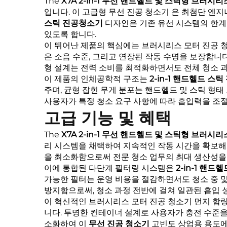
The
X7A 2-in-1 무선 핸드헬드 및 스틱형 브러
입니다. 이 고급형
무선 진공 청소기
은 최첨단 엔지
스틱 진공청소기
디자인은 기존 유선 시스템의 한계를
있도록 합니다.
이 뛰어난 제품의 핵심에는
브러시리스 모터 진공 
은 소음 수준, 그리고 연장된 작동 수명을 보장합
형 설계는 전력 소비를 최적화하면서도 전체 청소 과
이 제품의 인체공학적 구조는
2-in-1 핸드헬드 스
주며, 균형 잡힌 무게 분포는 핸드헬드 및 스틱 형
사용자가 특정 청소 요구 사항에 따라 흡입력을 조절
고급 기능 및 혜택
The
X7A 2-in-1 무선 핸드헬드 및 스틱형 브러
리 시스템을 채택하여 지속적인 작동 시간을 확보해,
을 최소화함으로써 전문 청소 업무의 최대 생산성을
이에 통합된 다단계 필터링 시스템은
2-in-1 핸
가능한 필터는 운영 비용을 절감하면서도 청소 중 및
방지함으로써, 청소 과정 전반에 걸쳐 일관된 흡입 
이 혁신적인
브러시리스 모터 진공 청소기
먼지 함량
니다. 투명한 컨테이너 설계로 사용자가 충전 수준
소화하여 이
무선 진공 청소기
고빈도 상업용 용도에