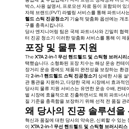
박스, 사용 설명서, 프로모션 자료 등이 포함되어 있
자체 브랜드(PVT) 라벨링 서비스를 통해 파트너사
헬드 스틱 진공청소기
기술적 맞춤화 옵션에는 개조된
구를 충족시킵니다.
당사 엔지니어링 팀은 국제 파트너사와 긴밀히 협력하
터 진공 청소기
이러한 맞춤화 서비스를 통해 이 
포장 및 물류 지원
The
X7A 2-in-1 무선 핸드헬드 및 스틱형 브러
택했습니다. 소형화된 포장 치수는 해상 운송 컨테
장거리 운송 중에도 제품의 완전성을 보장하는 환경
각
2-in-1 핸드헬드 스틱 진공청소기
상세한 사용 설
관 통관을 지원하고, 다양한 국제 시장에서 효과적인
당사의 물류 지원 서비스는 유연한 운송 수배, 컨테
벌 시장에 효율적으로 진출하면서도 해외 파트너사의
질 기준을 충족함을 보장하기 위해 선적 전 품질 관
왜 당사의 진공 솔루션을
혁신과 품질에 대한 당사의 약속은, 신뢰할 수 있
이
X7A 2-in-1 무선 핸드헬드 및 스틱형 브러시