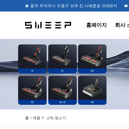
중국 쑤저우시 우중구 쉬쿠 진 시에춘로 368번지
홈페이지
회사 
>
홈 >
제품
스틱 청소기