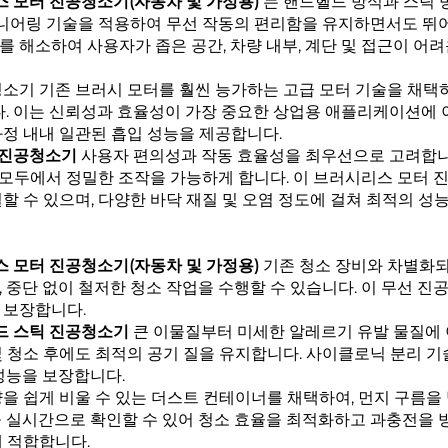
시리스 모터 진공청소기(자동차 및 가정용)
는 핸드헬드 방식과 스틱 
니어링 기술을 적용하여 무선 작동의 편리함을 유지하면서도 뛰
 해소하여 사용자가 좁은 공간, 차량 내부, 계단 및 접근이 어
청소기
기존 브러시 모터를 훨씬 능가하는 고급 모터 기술을 채택하
니다. 이는 신뢰성과 효율성이 가장 중요한 상업용 애플리케이션에
정 내내 일관된 흡입 성능을 제공합니다.
틱 진공청소기
사용자 편의성과 작동 효율성을 최우선으로 고려합니다
태 모두에서 정밀한 조작을 가능하게 합니다. 이
브러시리스 모터 
할 수 있으며, 다양한 바닥 재질 및 오염 정도에 걸쳐 최적의 성
시리스 모터 진공청소기(자동차 및 가정용)
기존 청소 장비와 차별화되
 중단 없이 철저한 청소 작업을 수행할 수 있습니다. 이
무선 진
 보장합니다.
드헬드 스틱 진공청소기
큰 이물질부터 미세한 알레르기 유발 물질에
 청소 후에도 최적의 공기 질을 유지합니다. 사이클로닉 분리 기
성능을 보장합니다.
을 쉽게 비울 수 있는 더스트 컨테이너를 채택하여, 먼지 구름을
을 실시간으로 확인할 수 있어 청소 효율을 최적화하고 과충전을 
 적합합니다.