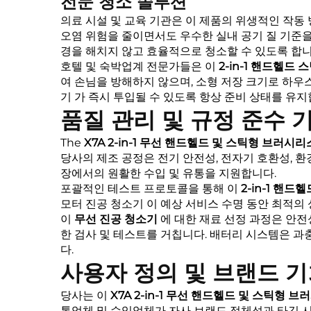
전문 청소 솔루션
의료 시설 및 교육 기관은 이 제품의 위생적인 작동
오염 위험을 줄이면서도 우수한 실내 공기 질 기준을
경을 해치지 않고 효율적으로 청소할 수 있도록 합니
호텔 및 숙박업계 전문가들은 이
2-in-1 핸드헬드
여 손님을 방해하지 않으며, 소형 저장 크기로 하우
기
가 즉시 투입될 수 있도록 항상 준비 상태를 유지
품질 관리 및 규정 준수 
The
X7A 2-in-1 무선 핸드헬드 및 스틱형 브러
당사의 제조 공정은 전기 안전성, 전자기 호환성, 환
장에서의 원활한 수입 및 유통을 지원합니다.
포괄적인 테스트 프로토콜을 통해 이
2-in-1 핸
모터 진공 청소기
이 예상 서비스 수명 동안 최적의
이
무선 진공 청소기
에 대한 재료 선정 과정은 안전
한 검사 및 테스트를 거칩니다. 배터리 시스템은 과
다.
사용자 정의 및 브랜드 
당사는 이
X7A 2-in-1 무선 핸드헬드 및 스틱형
통업체 및 수입업체가 자사 브랜드 정체성과 타깃 