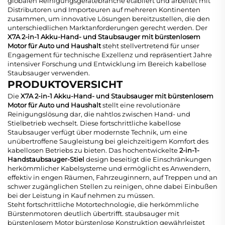
globalen Reinigungsgerätebranche etabliert und arbeitet mit
Distributoren und Importeuren auf mehreren Kontinenten
zusammen, um innovative Lösungen bereitzustellen, die den
unterschiedlichen Marktanforderungen gerecht werden. Der
X7A 2-in-1 Akku-Hand- und Staubsauger mit bürstenlosem
Motor für Auto und Haushalt
steht stellvertretend für unser
Engagement für technische Exzellenz und repräsentiert Jahre
intensiver Forschung und Entwicklung im Bereich
kabellose
Staubsauger
verwenden.
PRODUKTOVERSICHT
Die
X7A 2-in-1 Akku-Hand- und Staubsauger mit bürstenlosem
Motor für Auto und Haushalt
stellt eine revolutionäre
Reinigungslösung dar, die nahtlos zwischen Hand- und
Stielbetrieb wechselt. Diese fortschrittliche
kabellose
Staubsauger
verfügt über modernste Technik, um eine
unübertroffene Saugleistung bei gleichzeitigem Komfort des
kabellosen Betriebs zu bieten. Das hochentwickelte
2-in-1-
Handstaubsauger-Stiel
design beseitigt die Einschränkungen
herkömmlicher Kabelsysteme und ermöglicht es Anwendern,
effektiv in engen Räumen, Fahrzeuginnern, auf Treppen und an
schwer zugänglichen Stellen zu reinigen, ohne dabei Einbußen
bei der Leistung in Kauf nehmen zu müssen.
Steht fortschrittliche Motortechnologie, die herkömmliche
Bürstenmotoren deutlich übertrifft.
staubsauger mit
bürstenlosem Motor
bürstenlose Konstruktion gewährleistet