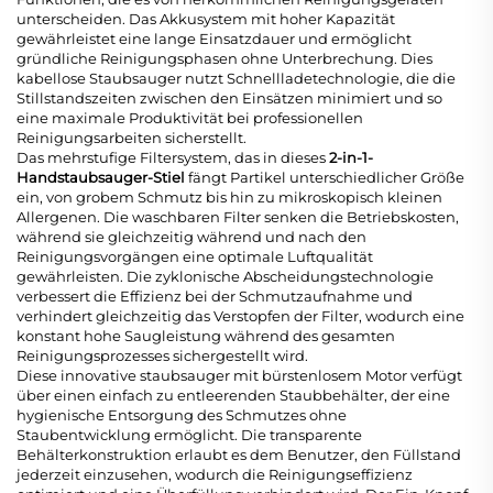
unterscheiden. Das Akkusystem mit hoher Kapazität
gewährleistet eine lange Einsatzdauer und ermöglicht
gründliche Reinigungsphasen ohne Unterbrechung. Dies
kabellose Staubsauger
nutzt Schnellladetechnologie, die die
Stillstandszeiten zwischen den Einsätzen minimiert und so
eine maximale Produktivität bei professionellen
Reinigungsarbeiten sicherstellt.
Das mehrstufige Filtersystem, das in dieses
2-in-1-
Handstaubsauger-Stiel
fängt Partikel unterschiedlicher Größe
ein, von grobem Schmutz bis hin zu mikroskopisch kleinen
Allergenen. Die waschbaren Filter senken die Betriebskosten,
während sie gleichzeitig während und nach den
Reinigungsvorgängen eine optimale Luftqualität
gewährleisten. Die zyklonische Abscheidungstechnologie
verbessert die Effizienz bei der Schmutzaufnahme und
verhindert gleichzeitig das Verstopfen der Filter, wodurch eine
konstant hohe Saugleistung während des gesamten
Reinigungsprozesses sichergestellt wird.
Diese innovative
staubsauger mit bürstenlosem Motor
verfügt
über einen einfach zu entleerenden Staubbehälter, der eine
hygienische Entsorgung des Schmutzes ohne
Staubentwicklung ermöglicht. Die transparente
Behälterkonstruktion erlaubt es dem Benutzer, den Füllstand
jederzeit einzusehen, wodurch die Reinigungseffizienz