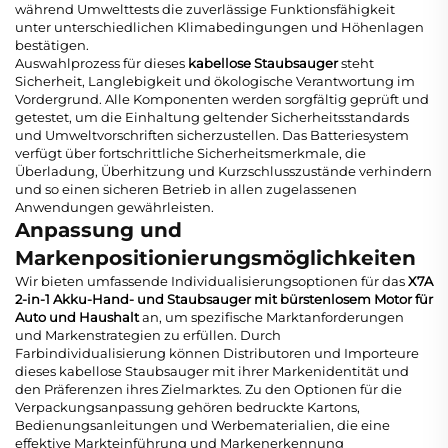
während Umwelttests die zuverlässige Funktionsfähigkeit
unter unterschiedlichen Klimabedingungen und Höhenlagen
bestätigen.
Auswahlprozess für dieses
kabellose Staubsauger
steht
Sicherheit, Langlebigkeit und ökologische Verantwortung im
Vordergrund. Alle Komponenten werden sorgfältig geprüft und
getestet, um die Einhaltung geltender Sicherheitsstandards
und Umweltvorschriften sicherzustellen. Das Batteriesystem
verfügt über fortschrittliche Sicherheitsmerkmale, die
Überladung, Überhitzung und Kurzschlusszustände verhindern
und so einen sicheren Betrieb in allen zugelassenen
Anwendungen gewährleisten.
Anpassung und
Markenpositionierungsmöglichkeiten
Wir bieten umfassende Individualisierungsoptionen für das
X7A
2-in-1 Akku-Hand- und Staubsauger mit bürstenlosem Motor für
Auto und Haushalt
an, um spezifische Marktanforderungen
und Markenstrategien zu erfüllen. Durch
Farbindividualisierung können Distributoren und Importeure
dieses
kabellose Staubsauger
mit ihrer Markenidentität und
den Präferenzen ihres Zielmarktes. Zu den Optionen für die
Verpackungsanpassung gehören bedruckte Kartons,
Bedienungsanleitungen und Werbematerialien, die eine
effektive Markteinführung und Markenerkennung