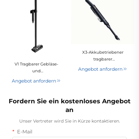
X3-Akkubetriebener
tragbarer
V1 Tragbarer Gebläse-
Stabstaubsauger mit
Angebot anfordern
und
Zyklon-Technologie für
Saugstiftstaubsauger
Hotels, Haushalte und
Angebot anfordern
Haustiere,
Trockenreinigung von
Fordern Sie ein kostenloses Angebot
Teppichen, einziehbares
Rohr, herausnehmbare
an
Batterie
Unser Vertreter wird Sie in Kürze kontaktieren.
E-Mail