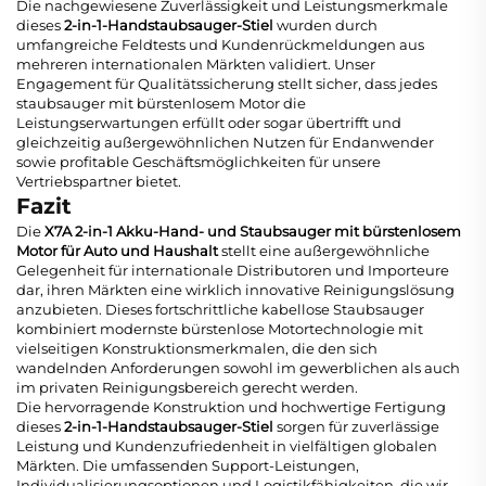
Die nachgewiesene Zuverlässigkeit und Leistungsmerkmale
dieses
2-in-1-Handstaubsauger-Stiel
wurden durch
umfangreiche Feldtests und Kundenrückmeldungen aus
mehreren internationalen Märkten validiert. Unser
Engagement für Qualitätssicherung stellt sicher, dass jedes
staubsauger mit bürstenlosem Motor
die
Leistungserwartungen erfüllt oder sogar übertrifft und
gleichzeitig außergewöhnlichen Nutzen für Endanwender
sowie profitable Geschäftsmöglichkeiten für unsere
Vertriebspartner bietet.
Fazit
Die
X7A 2-in-1 Akku-Hand- und Staubsauger mit bürstenlosem
Motor für Auto und Haushalt
stellt eine außergewöhnliche
Gelegenheit für internationale Distributoren und Importeure
dar, ihren Märkten eine wirklich innovative Reinigungslösung
anzubieten. Dieses fortschrittliche
kabellose Staubsauger
kombiniert modernste bürstenlose Motortechnologie mit
vielseitigen Konstruktionsmerkmalen, die den sich
wandelnden Anforderungen sowohl im gewerblichen als auch
im privaten Reinigungsbereich gerecht werden.
Die hervorragende Konstruktion und hochwertige Fertigung
dieses
2-in-1-Handstaubsauger-Stiel
sorgen für zuverlässige
Leistung und Kundenzufriedenheit in vielfältigen globalen
Märkten. Die umfassenden Support-Leistungen,
Individualisierungsoptionen und Logistikfähigkeiten, die wir