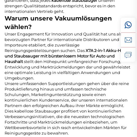
garantieren, dass jedes
kabellose Staubsauger
unseren
strengen Qualitätsstandards entspricht, bevor es in den
internationalen Vertrieb geht.
Warum unsere Vakuumlösungen
wählen?
Unser Engagement für Innovation und Qualität hat uns als
bevorzugten Partner für internationale Distributoren und
Importeure etabliert, die zuverlässige
Reinigungsgerätelösungen suchen. Das
X7A 2-in-1 Akku-Hand-
und Staubsauger mit bürstenlosem Motor für Auto und
Haushalt
stellt den Höhepunkt umfangreicher Forschung,
Entwicklung und Marktrückmeldungen dar und gewährleistet
eine optimale Leistung in vielfältigen Anwendungen und
Umgebungen.
Unsere umfassenden Supportleistungen gehen über die reine
Produktlieferung hinaus und umfassen technische
Schulungen, Marketingunterstützung sowie einen
kontinuierlichen Kundenservice, der unseren internationalen
Partnern den erfolgreichen Aufbau ihrer Märkte ermöglicht.
Dies
kabellose Staubsauger
profitiert von kontinuierlichen
Verbesserungsinitiativen, die die neuesten technologischen
Fortschritte und Marktrückmeldungen einbeziehen, um
Wettbewerbsvorteile in sich rasch entwickelnden Märkten für
Reinigungsgeräte zu bewahren.