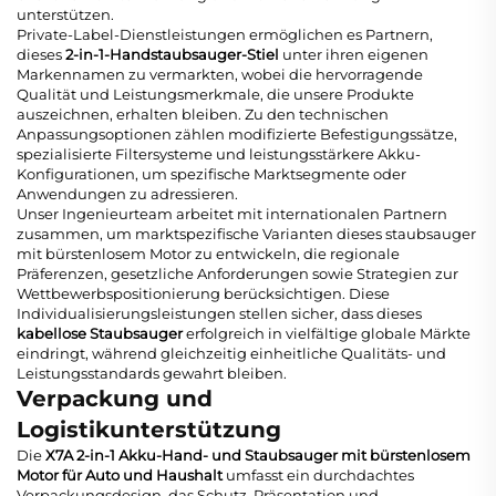
unterstützen.
Private-Label-Dienstleistungen ermöglichen es Partnern,
dieses
2-in-1-Handstaubsauger-Stiel
unter ihren eigenen
Markennamen zu vermarkten, wobei die hervorragende
Qualität und Leistungsmerkmale, die unsere Produkte
auszeichnen, erhalten bleiben. Zu den technischen
Anpassungsoptionen zählen modifizierte Befestigungssätze,
spezialisierte Filtersysteme und leistungsstärkere Akku-
Konfigurationen, um spezifische Marktsegmente oder
Anwendungen zu adressieren.
Unser Ingenieurteam arbeitet mit internationalen Partnern
zusammen, um marktspezifische Varianten dieses
staubsauger
mit bürstenlosem Motor
zu entwickeln, die regionale
Präferenzen, gesetzliche Anforderungen sowie Strategien zur
Wettbewerbspositionierung berücksichtigen. Diese
Individualisierungsleistungen stellen sicher, dass dieses
kabellose Staubsauger
erfolgreich in vielfältige globale Märkte
eindringt, während gleichzeitig einheitliche Qualitäts- und
Leistungsstandards gewahrt bleiben.
Verpackung und
Logistikunterstützung
Die
X7A 2-in-1 Akku-Hand- und Staubsauger mit bürstenlosem
Motor für Auto und Haushalt
umfasst ein durchdachtes
Verpackungsdesign, das Schutz, Präsentation und