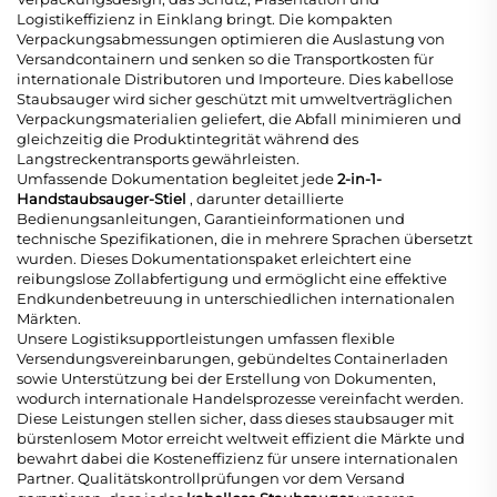
Logistikeffizienz in Einklang bringt. Die kompakten
Verpackungsabmessungen optimieren die Auslastung von
Versandcontainern und senken so die Transportkosten für
internationale Distributoren und Importeure. Dies
kabellose
Staubsauger
wird sicher geschützt mit umweltverträglichen
Verpackungsmaterialien geliefert, die Abfall minimieren und
gleichzeitig die Produktintegrität während des
Langstreckentransports gewährleisten.
Umfassende Dokumentation begleitet jede
2-in-1-
Handstaubsauger-Stiel
, darunter detaillierte
Bedienungsanleitungen, Garantieinformationen und
technische Spezifikationen, die in mehrere Sprachen übersetzt
wurden. Dieses Dokumentationspaket erleichtert eine
reibungslose Zollabfertigung und ermöglicht eine effektive
Endkundenbetreuung in unterschiedlichen internationalen
Märkten.
Unsere Logistiksupportleistungen umfassen flexible
Versendungsvereinbarungen, gebündeltes Containerladen
sowie Unterstützung bei der Erstellung von Dokumenten,
wodurch internationale Handelsprozesse vereinfacht werden.
Diese Leistungen stellen sicher, dass dieses
staubsauger mit
bürstenlosem Motor
erreicht weltweit effizient die Märkte und
bewahrt dabei die Kosteneffizienz für unsere internationalen
Partner. Qualitätskontrollprüfungen vor dem Versand