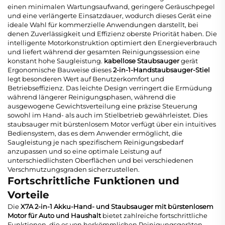
einen minimalen Wartungsaufwand, geringere Geräuschpegel
und eine verlängerte Einsatzdauer, wodurch dieses Gerät eine
ideale Wahl für kommerzielle Anwendungen darstellt, bei
denen Zuverlässigkeit und Effizienz oberste Priorität haben. Die
intelligente Motorkonstruktion optimiert den Energieverbrauch
und liefert während der gesamten Reinigungssession eine
konstant hohe Saugleistung.
kabellose Staubsauger
gerät
Ergonomische Bauweise dieses
2-in-1-Handstaubsauger-Stiel
legt besonderen Wert auf Benutzerkomfort und
Betriebseffizienz. Das leichte Design verringert die Ermüdung
während längerer Reinigungsphasen, während die
ausgewogene Gewichtsverteilung eine präzise Steuerung
sowohl im Hand- als auch im Stielbetrieb gewährleistet. Dies
staubsauger mit bürstenlosem Motor
verfügt über ein intuitives
Bediensystem, das es dem Anwender ermöglicht, die
Saugleistung je nach spezifischem Reinigungsbedarf
anzupassen und so eine optimale Leistung auf
unterschiedlichsten Oberflächen und bei verschiedenen
Verschmutzungsgraden sicherzustellen.
Fortschrittliche Funktionen und
Vorteile
Die
X7A 2-in-1 Akku-Hand- und Staubsauger mit bürstenlosem
Motor für Auto und Haushalt
bietet zahlreiche fortschrittliche
Funktionen, die es von herkömmlichen Reinigungsgeräten