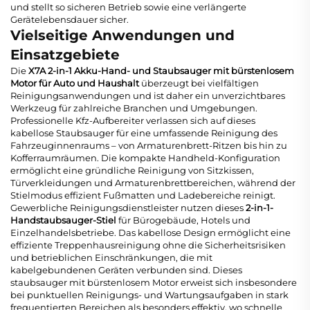
und stellt so sicheren Betrieb sowie eine verlängerte
Gerätelebensdauer sicher.
Vielseitige Anwendungen und
Einsatzgebiete
Die
X7A 2-in-1 Akku-Hand- und Staubsauger mit bürstenlosem
Motor für Auto und Haushalt
überzeugt bei vielfältigen
Reinigungsanwendungen und ist daher ein unverzichtbares
Werkzeug für zahlreiche Branchen und Umgebungen.
Professionelle Kfz-Aufbereiter verlassen sich auf dieses
kabellose Staubsauger
für eine umfassende Reinigung des
Fahrzeuginnenraums – von Armaturenbrett-Ritzen bis hin zu
Kofferraumräumen. Die kompakte Handheld-Konfiguration
ermöglicht eine gründliche Reinigung von Sitzkissen,
Türverkleidungen und Armaturenbrettbereichen, während der
Stielmodus effizient Fußmatten und Ladebereiche reinigt.
Gewerbliche Reinigungsdienstleister nutzen dieses
2-in-1-
Handstaubsauger-Stiel
für Bürogebäude, Hotels und
Einzelhandelsbetriebe. Das kabellose Design ermöglicht eine
effiziente Treppenhausreinigung ohne die Sicherheitsrisiken
und betrieblichen Einschränkungen, die mit
kabelgebundenen Geräten verbunden sind. Dieses
staubsauger mit bürstenlosem Motor
erweist sich insbesondere
bei punktuellen Reinigungs- und Wartungsaufgaben in stark
frequentierten Bereichen als besonders effektiv, wo schnelle