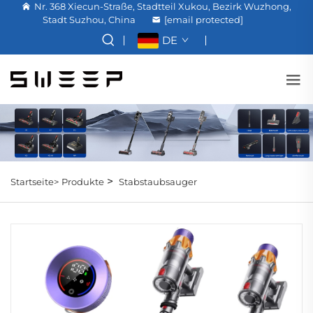
Nr. 368 Xiecun-Straße, Stadtteil Xukou, Bezirk Wuzhong,
Stadt Suzhou, China
[email protected]
DE
>
Startseite>
Produkte
Stabstaubsauger