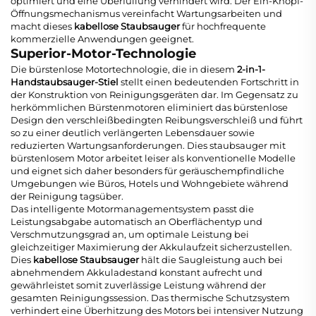
optimiert und eine Überfüllung verhindert wird. Der Ein-Knopf-
Öffnungsmechanismus vereinfacht Wartungsarbeiten und
macht dieses
kabellose Staubsauger
für hochfrequente
kommerzielle Anwendungen geeignet.
Superior-Motor-Technologie
Die bürstenlose Motortechnologie, die in diesem
2-in-1-
Handstaubsauger-Stiel
stellt einen bedeutenden Fortschritt in
der Konstruktion von Reinigungsgeräten dar. Im Gegensatz zu
herkömmlichen Bürstenmotoren eliminiert das bürstenlose
Design den verschleißbedingten Reibungsverschleiß und führt
so zu einer deutlich verlängerten Lebensdauer sowie
reduzierten Wartungsanforderungen. Dies
staubsauger mit
bürstenlosem Motor
arbeitet leiser als konventionelle Modelle
und eignet sich daher besonders für geräuschempfindliche
Umgebungen wie Büros, Hotels und Wohngebiete während
der Reinigung tagsüber.
Das intelligente Motormanagementsystem passt die
Leistungsabgabe automatisch an Oberflächentyp und
Verschmutzungsgrad an, um optimale Leistung bei
gleichzeitiger Maximierung der Akkulaufzeit sicherzustellen.
Dies
kabellose Staubsauger
hält die Saugleistung auch bei
abnehmendem Akkuladestand konstant aufrecht und
gewährleistet somit zuverlässige Leistung während der
gesamten Reinigungssession. Das thermische Schutzsystem
verhindert eine Überhitzung des Motors bei intensiver Nutzung