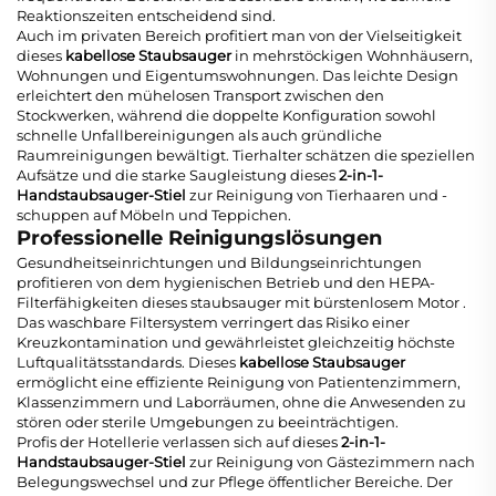
Reaktionszeiten entscheidend sind.
Auch im privaten Bereich profitiert man von der Vielseitigkeit
dieses
kabellose Staubsauger
in mehrstöckigen Wohnhäusern,
Wohnungen und Eigentumswohnungen. Das leichte Design
erleichtert den mühelosen Transport zwischen den
Stockwerken, während die doppelte Konfiguration sowohl
schnelle Unfallbereinigungen als auch gründliche
Raumreinigungen bewältigt. Tierhalter schätzen die speziellen
Aufsätze und die starke Saugleistung dieses
2-in-1-
Handstaubsauger-Stiel
zur Reinigung von Tierhaaren und -
schuppen auf Möbeln und Teppichen.
Professionelle Reinigungslösungen
Gesundheitseinrichtungen und Bildungseinrichtungen
profitieren von dem hygienischen Betrieb und den HEPA-
Filterfähigkeiten dieses
staubsauger mit bürstenlosem Motor
.
Das waschbare Filtersystem verringert das Risiko einer
Kreuzkontamination und gewährleistet gleichzeitig höchste
Luftqualitätsstandards. Dieses
kabellose Staubsauger
ermöglicht eine effiziente Reinigung von Patientenzimmern,
Klassenzimmern und Laborräumen, ohne die Anwesenden zu
stören oder sterile Umgebungen zu beeinträchtigen.
Profis der Hotellerie verlassen sich auf dieses
2-in-1-
Handstaubsauger-Stiel
zur Reinigung von Gästezimmern nach
Belegungswechsel und zur Pflege öffentlicher Bereiche. Der