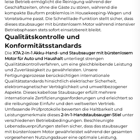
leise Betrieb ermöglicht die Reinigung während der
Geschäftszeiten, ohne die Gäste zu stören, während die
kompakte Bauform problemlos in Housekeeping-Wagen und
Vorratsräume passt. Die Schnelllade-Funktion stellt sicher, dass
dieses
staubsauger mit bürstenlosem Motor
während intensiver
Betriebsphasen stets sofort einsatzbereit bleibt.
Qualitätskontrolle und
Konformitätsstandards
Die
X7A 2-in-1 Akku-Hand- und Staubsauger mit bürstenlosem
Motor für Auto und Haushalt
unterliegt strengen
Qualitätskontrollverfahren, um eine gleichbleibende Leistung
und Zuverlässigkeit zu gewährleisten. Unsere
Fertigungsprozesse berücksichtigen internationale
Qualitätsstandards hinsichtlich elektrischer Sicherheit,
elektromagnetischer Verträglichkeit und umweltbezogener
Aspekte. Dieses
kabellose Staubsauger
erfüllt mehrere
internationale Zertifizierungsanforderungen und erleichtert so
die reibungslose Einfuhr und den weltweiten Vertrieb.
Umfassende Prüfprotokolle bewerten die Haltbarkeit und
Leistungsmerkmale dieses
2-in-1-Handstaubsauger-Stiel
unter
verschiedenen Betriebsbedingungen. Beschleunigte
Lebensdauerprüfungen stellen sicher, dass das
staubsauger
mit bürstenlosem Motor
gewährleistet während der gesamten
vorgesehenen Nutzungsdauer eine optimale Leistung,