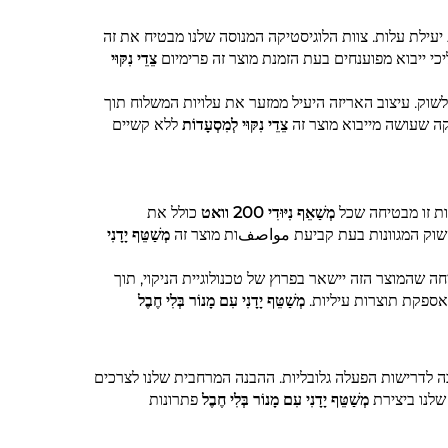
 יעילת עלות. צוות הלוגיסטיקה המנוסה שלנו מבטיח את זה
י ייבוא מפוענחים בעת הזמנת מוצר זה פרימיום
צֵדֵי נִקּוּי
וק. עיצוב האריזה היעיל ממזער את עלויות המשלוח תוך
קה שעושה מייבוא מוצר זה
צֵדֵי נִקּוּי לְמִסְעָדוֹת
ללא קשיים
ות זו מבטיחה שכל
מְשַׁאֵף נִיּוּדִי 200 וואט
כולל את
מְשַׁטֵּף יָדָנִי
 שהמוצר הזה יישאר בפרוץ של טכנולוגיית הניקוי, תוך
אספקת תוצרות עיליות.
מְשַׁטֵּף יָדָנִי עִם מָנוֹר בְּלִי חֶבֶל
 לדרישות הפעלה גלובליות. ההבנה המרחבית שלנו לצרכים
שלנו ביצירת
מְשַׁטֵּף יָדָנִי עִם מָנוֹר בְּלִי חֶבֶל
פתרונות