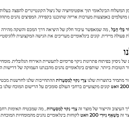
ן המשלוח הבינלאומי תוך אופטימיזציה של ניצול הקונטיינרים להפצה בעלות
 מושלמים באמצעות מערכות אריזה שתוכננו בקפידה. המפיצים נהנים מתהליכ
ֹר בְּלִי חֶבֶל
, מה שמאפשר עיבוד חלק של היציאה דרך המכס והשקה מהירה לש
ת פעולה מיידית. קונים בינלאומיים מעריכים את הגישה המקצועית ללוגיסטי
ו
 ניסיון בפיתוח פתרונות ניקוי פרימיום לתעשיית האירוח הגלובלית. מומחי
ור מתמיד בתוצרות שלנו
צֵדֵי נִקּוּי לְמִסְעָדוֹת
ההתחייבות שלנו לחדשנות מבטיחה
קונים מקצועיים ברחבי העולם סומכים על הרישום המוכח שלנו ב
ך העיצוב והייצור של מוצר זה
צֵדֵי נִקּוּי לְמִסְעָדוֹת
, מה שמבטיח תאימות רחבה
ר זה
מְשַׁאֵף נִיּוּדִי 200 וואט
לקוחות בינלאומיים נהנים מהמומחיות המוכחת 