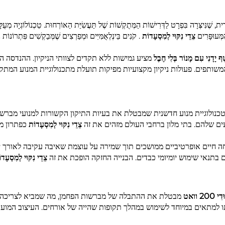
גָּרִית, שֶׁנִּיצְּרָה בִּפְרָט לַדְּרִישׁוֹת הַמְּתֻקְשׁוֹת שֶׁל תַּעֲשִׂיַּת הַאוֹרְחוּת. טֵכְנוֹלוֹגְיָה מְעֻלָ
ַמְּעוּפָּרִים
צֵדֵי נִקּוּי לְמִסְעָדוֹת
. קֹנִים בֵּינְלְאֻמִּיִּים וּמְפַרְצִים שֶׁמְּבַקְשִׁים פִּתְרוֹנוֹת 
ֵּף יָדָנִי עִם מָנוֹר בְּלִי חֶבֶל
מציע גמישות ללא תקדים לצוותי הניקיון. ההנדסה 
 המשותפים. פעולות ניקיון מקצועיות מפיקות תועלת מתכנולוגיית המנוע המ
טכנולוגיית מנוע חדשנית שמבטלת את בעיות התיקון הקשורות למנועי מברש
עים שלהם. בתי מלון ברחבי העולם מזהים את זה
צֵדֵי נִקּוּי לְמִסְעָדוֹת
כפתרון מ
 חיים אופרטיביים ממושכים תוך שמירה על עוצמת שאיבה עקיבה לאורך יש
 בתנאי שימוש יומיומי כבדים. הבנייה החזקה הופכת את זה
צֵדֵי נִקּוּי לְמִסְעָד
20 וואט
מבטלת את ההתבלה של מברשות הפחמן, מה שמביא לצריכה 
ו למתאים במיוחד לשימוש במהלך תקופות שהייה של אורחים. העיצוב המוע