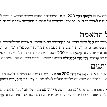
ירה של זה
מְשַׁאֵף נִיּוּדִי 200 וואט
, המבטיחה תגובה מיידית לדרישות ניקוי ל
חזוקה לאורך כל היום. בתי מלון שומרים על המראה המקצועי שלהם עם זה 
ל התאמה
מָנוֹר בְּלִי חֶבֶל
עומד בדרישות הקפדניות של סטנדרטי האירוח הבינלאומיים. 
 בינלאומיים. מחויבות זו למצוינות הופכת את
צֵדֵי נִקּוּי לְמִסְעָדוֹת
לבורר מהימן
ח והייצור של זה
מְשַׁאֵף נִיּוּדִי 200 וואט
, ומבטיחים תאימות לדרישות השוק
ים מתקדמים.
צֵדֵי נִקּוּי לְמִסְעָדוֹת
הידיעה שהיא עומדת בתקנים התעשייתיים הג
תגים
התאים את זה
מְשַׁאֵף נִיּוּדִי 200 וואט
לדרישות השוק הספציפיות ולהעדפות 
וע המרכזיים. שרשיות מלונות יכולות לשלב את זה
צֵדֵי נִקּוּי לְמִסְעָדוֹת
באופן
את נוכחות המותג שלהם עם זה
מְשַׁטֵּף יָדָנִי עִם מָנוֹר בְּלִי חֶבֶל
בעודם נהנים מה
ליות מגוונות. שותפים בינלאומיים מעריכים את הגמישות להתאים את זה
צֵדֵ