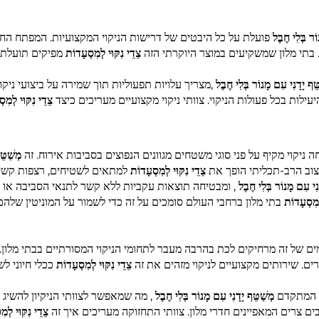
וֹר בְּלִי חֶבֶל
פועלת על כל היבטים של דרישות הניקוי המקצועיות. המפתח הח
 בתי מלון שמשקיעים במוצר היוקרתי הזה
צֵדֵי נִקּוּי לְמִסְעָדוֹת
מפיקים תועלת 
ֵּף יָדָנִי עִם מָנוֹר בְּלִי חֶבֶל
,מצריך עלויות תפעוליות תוך שמירה על ביצועי ניקוי
ילות בכל פעולות הניקוי. צוותי ניקוי מקצועיים מעריכים כיצד
צֵדֵי נִקּוּי לְמִ
 ניקוי מקיף על פני סוגי משטחים מגוונים הנפוצים בסביבות אירוח. זה
מְשַׁטֵּ
יצוב הרב-תכליתי הופך את
צֵדֵי נִקּוּי לְמִסְעָדוֹת
למתאים לשטיחים, רצפות קשיחות
ָנִי עִם מָנוֹר בְּלִי חֶבֶל
, ומבטיחה תוצאות עקביות ללא קשר לתנאי הסביבה או 
לְמִסְעָדוֹת
בתי מלון ברחבי העולם סומכים על זה כדי לשמור על המוניטין שלהם 
ים של זה מרחיקים לכת בהרבה מעבר לתחומי הניקוי המסורתיים בבתי מלון. 
רים. שירותים מקצועיים לניקוי מזהים את זה
צֵדֵי נִקּוּי לְמִסְעָדוֹת
ככלי חיוני ל
ה המתקדם
מְשַׁטֵּף יָדָנִי עִם מָנוֹר בְּלִי חֶבֶל
, מה שמאפשר לצוותי הניקיון להשיג ת
ם צרים המאפיינים חדרי מלון. צוותי התחזוקה מעריכים איך זה
צֵדֵי נִקּוּי לְמ