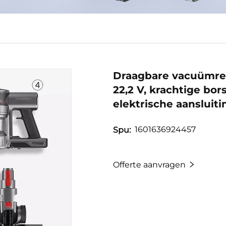
Draagbare vacuümrei
22,2 V, krachtige bor
elektrische aansluiti
1601636924457
Spu:
Offerte aanvragen