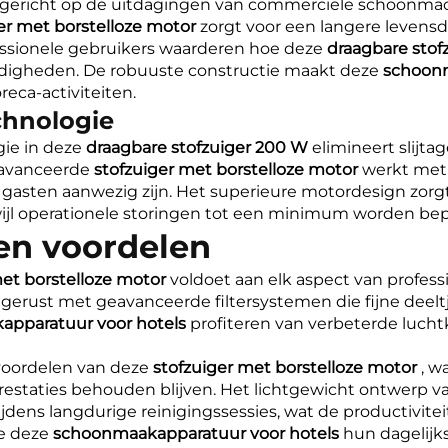
is gericht op de uitdagingen van commerciële schoonm
er met borstelloze motor
zorgt voor een langere levensdu
essionele gebruikers waarderen hoe deze
draagbare sto
ndigheden. De robuuste constructie maakt deze
schoonm
reca-activiteiten.
chnologie
gie in deze
draagbare stofzuiger 200 W
elimineert slijta
eavanceerde
stofzuiger met borstelloze motor
werkt met 
in gasten aanwezig zijn. Het superieure motordesign zorg
rwijl operationele storingen tot een minimum worden bep
 en voordelen
met borstelloze motor
voldoet aan elk aspect van profes
itgerust met geavanceerde filtersystemen die fijne deelt
pparatuur voor hotels
profiteren van verbeterde luch
 voordelen van deze
stofzuiger met borstelloze motor
, w
gsprestaties behouden blijven. Het lichtgewicht ontwerp 
dens langdurige reinigingssessies, wat de productiviteit
oe deze
schoonmaakapparatuur voor hotels
hun dagelij