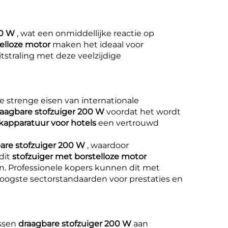
00 W
, wat een onmiddellijke reactie op
telloze motor
maken het ideaal voor
straling met deze veelzijdige
e strenge eisen van internationale
raagbare stofzuiger 200 W
voordat het wordt
apparatuur voor hotels
een vertrouwd
are stofzuiger 200 W
, waardoor
dit
stofzuiger met borstelloze motor
n. Professionele kopers kunnen dit met
hoogste sectorstandaarden voor prestaties en
assen
draagbare stofzuiger 200 W
aan