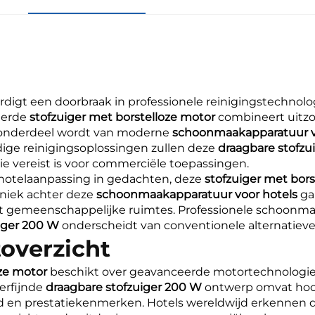
digt een doorbraak in professionele reinigingstechnolo
eerde
stofzuiger met borstelloze motor
combineert uitz
l onderdeel wordt van moderne
schoonmaakapparatuur v
dige reinigingsoplossingen zullen deze
draagbare stofz
ie vereist is voor commerciële toepassingen.
hotelaanpassing in gedachten, deze
stofzuiger met bor
niek achter deze
schoonmaakapparatuur voor hotels
ga
t gemeenschappelijke ruimtes. Professionele schoonma
uiger 200 W
onderscheidt van conventionele alternatiev
overzicht
oze motor
beschikt over geavanceerde motortechnologi
verfijnde
draagbare stofzuiger 200 W
ontwerp omvat hoo
d en prestatiekenmerken. Hotels wereldwijd erkennen