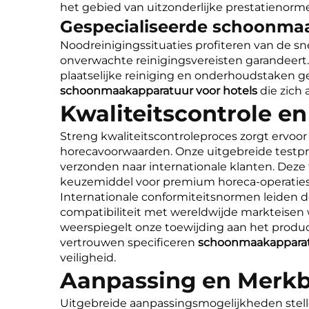
het gebied van uitzonderlijke prestatienorm
Gespecialiseerde schoonma
Noodreinigingssituaties profiteren van de s
onverwachte reinigingsvereisten garandeert.
plaatselijke reiniging en onderhoudstaken g
schoonmaakapparatuur voor hotels
die zich
Kwaliteitscontrole e
Streng kwaliteitscontroleproces zorgt ervoor
horecavoorwaarden. Onze uitgebreide testp
verzonden naar internationale klanten. Dez
keuzemiddel voor premium horeca-operaties
Internationale conformiteitsnormen leiden d
compatibiliteit met wereldwijde markteise
weerspiegelt onze toewijding aan het produ
vertrouwen specificeren
schoonmaakapparat
veiligheid.
Aanpassing en Merkb
Uitgebreide aanpassingsmogelijkheden stellen