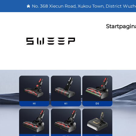
No. 368 Xiecun Road, Xukou Town, District Wuzh
Startpagin