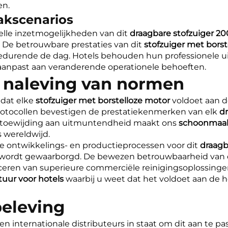
en.
akscenarios
nelle inzetmogelijkheden van dit
draagbare stofzuiger 2
 De betrouwbare prestaties van dit
stofzuiger met bors
edurende de dag. Hotels behouden hun professionele uit
 aanpast aan veranderende operationele behoeften.
n naleving van normen
 dat elke
stofzuiger met borstelloze motor
voldoet aan d
rotocollen bevestigen de prestatiekenmerken van elk
d
e toewijding aan uitmuntendheid maakt ons
schoonmaak
 wereldwijd.
e ontwikkelings- en productieprocessen voor dit
draagb
n wordt gewaarborgd. De bewezen betrouwbaarheid van 
ceren van superieure commerciële reinigingsoplossinge
uur voor hotels
waarbij u weet dat het voldoet aan de 
eleving
 internationale distributeurs in staat om dit aan te p