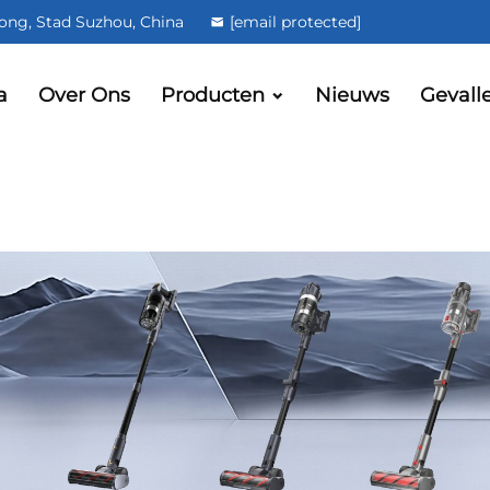
ong, Stad Suzhou, China
[email protected]
a
Over Ons
Producten
Nieuws
Gevall