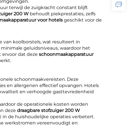
aomgevingen.
ur terwijl de zuigkracht constant blijft
fzuiger 200 W
behoudt piekprestaties, zelfs
aakapparatuur voor hotels
geschikt voor de
ge van koolborstels, wat resulteert in
minimale geluidsniveaus, waardoor het
t ervoor dat deze
schoonmaakapparatuur
erkt.
sionele schoonmaakvereisten. Deze
jes en allergenen effectief opvangen. Hotels
tkwaliteit en verhoogde gasttevredenheid
aardoor de operationele kosten worden
van deze
draagbare stofzuiger 200 W
 in de huishoudelijke operaties verbetert.
kse werkstromen vereenvoudigt en