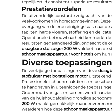
tegelijkertijd consistent superieure resultate
Prestatievoordelen
De uitzonderlijk constante zuigkracht van d
veelvoorkomen in horecaomgevingen. Deze
overgang van de ene reinigingstaak naar de
tapijten, harde vloeren, stoffering en delic
Operationele betrouwbaarheid kenmerkt de
resultaten gegarandeerd zijn, ongeacht de 
draagbare stofzuiger 200 W
voldoet aan de 
schoonmaakapparatuur voor hotels
om hun r
Diverse toepassingen
De veelzijdige toepassingen van deze
draagb
stofzuiger met borstelloze motor
uitstekend
Professionele schoonmaakdiensten bescho
te handhaven in uiteenlopende toepassinge
Onderhoud van gastenkamers wordt aanzienl
van de huishoudafdeling grondige schoonma
200 W
maakt gemakkelijk manoeuvreren rond
waarderen hoe deze
schoonmaakapparatuur 