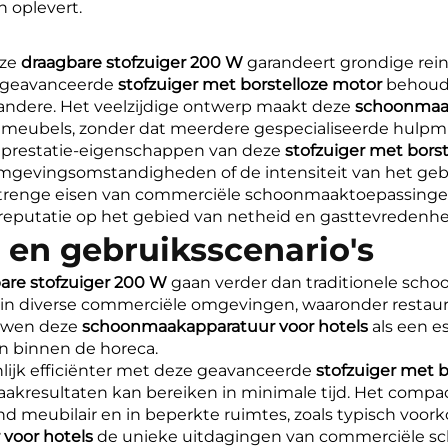
n oplevert.
eze
draagbare stofzuiger 200 W
garandeert grondige rein
 geavanceerde
stofzuiger met borstelloze motor
behoudt
 andere. Het veelzijdige ontwerp maakt deze
schoonmaak
ate meubels, zonder dat meerdere gespecialiseerde hulpmi
 prestatie-eigenschappen van deze
stofzuiger met bors
omgevingsomstandigheden of de intensiteit van het geb
strenge eisen van commerciële schoonmaaktoepassingen
eputatie op het gebied van netheid en gasttevredenh
 en gebruiksscenario's
are stofzuiger 200 W
gaan verder dan traditionele scho
 in diverse commerciële omgevingen, waaronder restaur
uwen deze
schoonmaakapparatuur voor hotels
als een 
n binnen de horeca.
ijk efficiënter met deze geavanceerde
stofzuiger met 
akresultaten kan bereiken in minimale tijd. Het comp
 meubilair en in beperkte ruimtes, zoals typisch voo
voor hotels
de unieke uitdagingen van commerciële sc