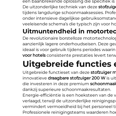
een baanbrekende oplossing die specifiek 
De uitzonderlijke techniek van deze
stofzuig
tijdens langdurige schoonmaaksessies. Prof
onder intensieve dagelijkse gebruiksomsta
veeleisende schema’s die typisch zijn voor ho
Uitmuntendheid in motorte
De revolutionaire borstelloze motortechnolo
aanzienlijk lagere onderhoudseisen. Deze g
ideaal is voor gebruik tijdens periodes waar
voor hotels
consistente prestaties levert te
Uitgebreide functies
Uitgebreide functieset van deze
stofzuiger 
innovatieve
draagbare stofzuiger 200 W
is u
die investeren in deze premium
schoonmaaka
dankzij superieure schoonmaakresultaten.
Energie-efficiëntie is een hoeksteen van de
verlaagd, terwijl de uitzonderlijke reinigin
vermindert vermoeidheid bij het personeel tij
Professionele reinigingsteams waarderen h